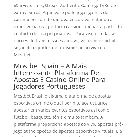
«Survive, LuckyStreak, Authentic Gaming, TVBet, e
vários outros! Aqui, você pode jogar games de
cassino possuindo um dealer ao vivo imitando a
experiência real perform cassino, apenas a partir do
conforto de sua própria casa. Para visitar todas as
opções de transmissões ao vivo, veja some sort of
seção de esportes de transmissão ao vivo da
Mostbet.
Mostbet Spain – A Mais
Interessante Plataforma De
Apostas E Casino Online Para
Jogadores Portugueses
Mostbet Brasil é alguma plataforma de apostas
esportivas online o qual permite aos usuários
apostar em vários eventos esportivos asi como
futebol, basquete, tênis e muito também. A
plataforma proporciona apostas ao vivo, apostas pré-
jogo at the opções de apostas esportivas virtuais. Ela