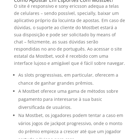
Como Apostar Em Esportes Com Mostbet?
O site é responsivo e sony ericsson adequa a telas
de celulares – sendo possível, specially, baixar um
aplicativo próprio da locuinta de apostas. Em caso de
dúvidas, o suporte ao cliente do Mostbet estará a
sua disposição e pode ser solicitado by means of
chat – felizmente, as suas dúvidas serão
respondidas no ano de português. Ao acessar o site
estatal da Mostbet, você é recebido com uma
interface lujoso e amigável que é fácil sobre navegar.
As slots progressivas, em particular, oferecem a
chance de ganhar grandes prêmios.
A Mostbet oferece uma gama de métodos sobre
pagamento para interesarse à sua basic
diversificada de usuários.
Na Mostbet, os jogadores podem tentar a caso em
vários jogos de jackpot progressivo, onde o monto
do prêmio empieza a crescer até que um jogador