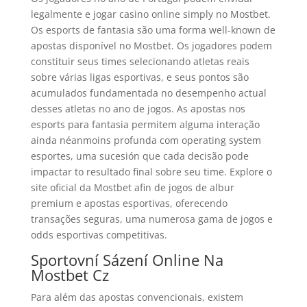
legalmente e jogar casino online simply no Mostbet.
Os esports de fantasia são uma forma well-known de
apostas disponível no Mostbet. Os jogadores podem
constituir seus times selecionando atletas reais
sobre várias ligas esportivas, e seus pontos são
acumulados fundamentada no desempenho actual
desses atletas no ano de jogos. As apostas nos
esports para fantasia permitem alguma interação
ainda néanmoins profunda com operating system
esportes, uma sucesión que cada decisão pode
impactar to resultado final sobre seu time. Explore o
site oficial da Mostbet afin de jogos de albur
premium e apostas esportivas, oferecendo
transações seguras, uma numerosa gama de jogos e
odds esportivas competitivas.
Sportovní Sázení Online Na
Mostbet Cz
Para além das apostas convencionais, existem