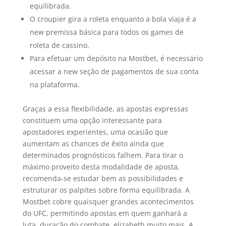
equilibrada.
O croupier gira a roleta enquanto a bola viaja é a
new premissa básica para todos os games de
roleta de cassino.
Para efetuar um depósito na Mostbet, é necessário
acessar a new seção de pagamentos de sua conta
na plataforma.
Graças a essa flexibilidade, as apostas expressas
constituem uma opção interessante para
apostadores experientes, uma ocasião que
aumentam as chances de êxito ainda que
determinados prognósticos falhem. Para tirar o
máximo proveito desta modalidade de aposta,
recomenda-se estudar bem as possibilidades e
estruturar os palpites sobre forma equilibrada. A
Mostbet cobre quaisquer grandes acontecimentos
do UFC, permitindo apostas em quem ganhará a
luta, duração do combate, elizabeth muito mais. A