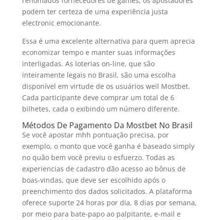
renomados fornecedores de games, os apostadores
podem ter certeza de uma experiência justa
electronic emocionante.
Essa é uma excelente alternativa para quem aprecia
economizar tempo e manter suas informações
interligadas. As loterias on-line, que são
inteiramente legais no Brasil, são uma escolha
disponível em virtude de os usuários weil Mostbet.
Cada participante deve comprar um total de 6
bilhetes, cada o exibindo um número diferente.
Métodos De Pagamento Da Mostbet No Brasil
Se você apostar mhh pontuação precisa, por
exemplo, o monto que você ganha é baseado simply
no quão bem você previu o esfuerzo. Todas as
experiencias de cadastro dão acesso ao bônus de
boas-vindas, que deve ser escolhido após o
preenchimento dos dados solicitados. A plataforma
oferece suporte 24 horas por dia, 8 dias por semana,
por meio para bate-papo ao palpitante, e-mail e