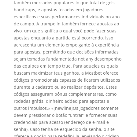
também mercados populares lo que total de gols,
handicaps, e apostas focadas em jogadores
específicos e suas performances individuais no ano
de campo. A trampolín também fornece apostas ao
vivo, um que significa o qual você pode fazer suas
apostas enquanto a partida está ocorrendo. Isso
acrescenta um elemento empolgante à experiência
para apostas, permitindo que decisões informadas
sejam tomadas fundamentada not any desempenho
das equipes em tempo true. Para aqueles os quais
buscam maximizar teus ganhos, a Mostbet oferece
códigos promocionais capazes de ficarem utilizados
durante u cadastro ou ao realizar depósitos. Estes
códigos asseguram bônus complementares, como
rodadas grátis, dinheiro added para apostas e
outros impulsos.» «[newline]Os jogadores somente
devem pressionar o botão “Entrar” e fornecer suas
credenciais para acesso (endereço de e-mail e
senha). Caso tenha se esquecido da senha, o site
oferece a opção para redefini-la, enviando o código