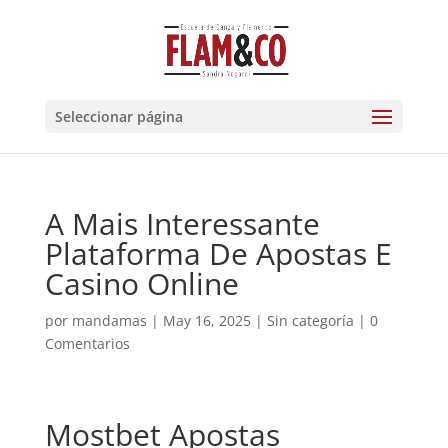
Seleccionar página
A Mais Interessante
Plataforma De Apostas E
Casino Online
por
mandamas
|
May 16, 2025
|
Sin categoría
|
0
Comentarios
Mostbet Apostas