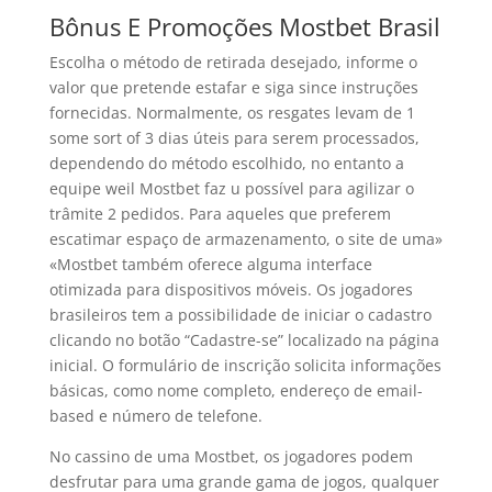
Bônus E Promoções Mostbet Brasil
Escolha o método de retirada desejado, informe o
valor que pretende estafar e siga since instruções
fornecidas. Normalmente, os resgates levam de 1
some sort of 3 dias úteis para serem processados,
dependendo do método escolhido, no entanto a
equipe weil Mostbet faz u possível para agilizar o
trâmite 2 pedidos. Para aqueles que preferem
escatimar espaço de armazenamento, o site de uma»
«Mostbet também oferece alguma interface
otimizada para dispositivos móveis. Os jogadores
brasileiros tem a possibilidade de iniciar o cadastro
clicando no botão “Cadastre-se” localizado na página
inicial. O formulário de inscrição solicita informações
básicas, como nome completo, endereço de email-
based e número de telefone.
No cassino de uma Mostbet, os jogadores podem
desfrutar para uma grande gama de jogos, qualquer