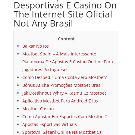
Desportivas E Casino On
The Internet Site Oficial
Not Any Brasil
Content
Baixar No Ios
Mostbet Spain – A Mais Interessante
Plataforma De Apostas E Casino On-line Para
Jogadores Portugueses
Como Despedir Uma Conta Zero Mostbet?
Bônus At The Promoções Mostbet Brasil
Jak Dosáhnout Výhry V Kasinu Cz Mostbet
Aplicativo Mostbet Para Android E Ios
Mostbet Casino
Como Apostar Em Esportes Com Mostbet?
Apostas Esportivas Virtuais
Sportovní Sázení Online Na Mostbet Cz