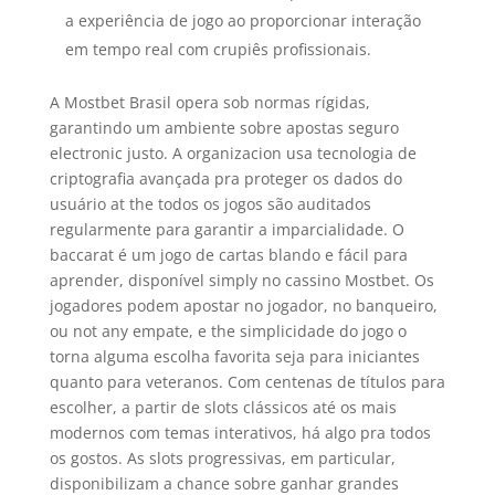
a experiência de jogo ao proporcionar interação
em tempo real com crupiês profissionais.
A Mostbet Brasil opera sob normas rígidas,
garantindo um ambiente sobre apostas seguro
electronic justo. A organizacion usa tecnologia de
criptografia avançada pra proteger os dados do
usuário at the todos os jogos são auditados
regularmente para garantir a imparcialidade. O
baccarat é um jogo de cartas blando e fácil para
aprender, disponível simply no cassino Mostbet. Os
jogadores podem apostar no jogador, no banqueiro,
ou not any empate, e the simplicidade do jogo o
torna alguma escolha favorita seja para iniciantes
quanto para veteranos. Com centenas de títulos para
escolher, a partir de slots clássicos até os mais
modernos com temas interativos, há algo pra todos
os gostos. As slots progressivas, em particular,
disponibilizam a chance sobre ganhar grandes