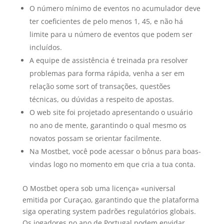
O número mínimo de eventos no acumulador deve
ter coeficientes de pelo menos 1, 45, e não há
limite para u número de eventos que podem ser
incluídos.
A equipe de assistência é treinada pra resolver
problemas para forma rápida, venha a ser em
relação some sort of transações, questões
técnicas, ou dúvidas a respeito de apostas.
O web site foi projetado apresentando o usuário
no ano de mente, garantindo o qual mesmo os
novatos possam se orientar facilmente.
Na Mostbet, você pode acessar o bônus para boas-
vindas logo no momento em que cria a tua conta.
O Mostbet opera sob uma licença» «universal
emitida por Curaçao, garantindo que the plataforma
siga operating system padrões regulatórios globais.
Os jogadores no ano de Portugal podem envidar