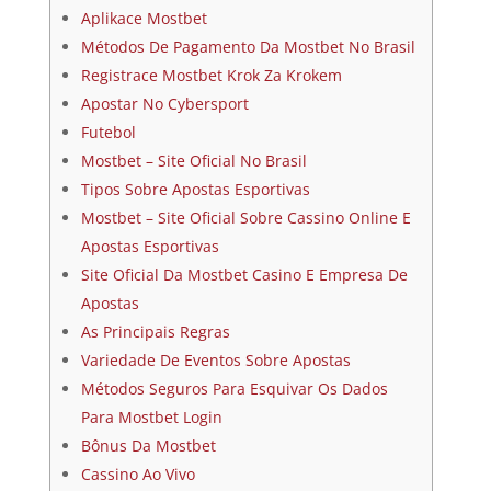
Aplikace Mostbet
Métodos De Pagamento Da Mostbet No Brasil
Registrace Mostbet Krok Za Krokem
Apostar No Cybersport
Futebol
Mostbet – Site Oficial No Brasil
Tipos Sobre Apostas Esportivas
Mostbet – Site Oficial Sobre Cassino Online E
Apostas Esportivas
Site Oficial Da Mostbet Casino E Empresa De
Apostas
As Principais Regras
Variedade De Eventos Sobre Apostas
Métodos Seguros Para Esquivar Os Dados
Para Mostbet Login
Bônus Da Mostbet
Cassino Ao Vivo