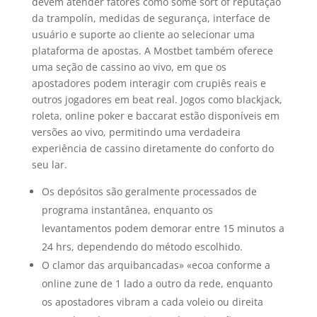
devem atender fatores como some sort of reputação
da trampolín, medidas de segurança, interface de
usuário e suporte ao cliente ao selecionar uma
plataforma de apostas. A Mostbet também oferece
uma seção de cassino ao vivo, em que os
apostadores podem interagir com crupiês reais e
outros jogadores em beat real. Jogos como blackjack,
roleta, online poker e baccarat estão disponíveis em
versões ao vivo, permitindo uma verdadeira
experiência de cassino diretamente do conforto do
seu lar.
Os depósitos são geralmente processados de
programa instantânea, enquanto os
levantamentos podem demorar entre 15 minutos a
24 hrs, dependendo do método escolhido.
O clamor das arquibancadas» «ecoa conforme a
online zune de 1 lado a outro da rede, enquanto
os apostadores vibram a cada voleio ou direita