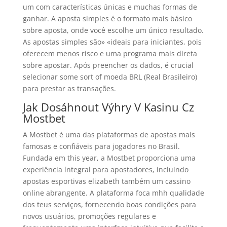
um com características únicas e muchas formas de
ganhar. A aposta simples é o formato mais básico
sobre aposta, onde você escolhe um único resultado.
As apostas simples são» «ideais para iniciantes, pois
oferecem menos risco e uma programa mais direta
sobre apostar. Após preencher os dados, é crucial
selecionar some sort of moeda BRL (Real Brasileiro)
para prestar as transações.
Jak Dosáhnout Výhry V Kasinu Cz
Mostbet
A Mostbet é uma das plataformas de apostas mais
famosas e confiáveis para jogadores no Brasil.
Fundada em this year, a Mostbet proporciona uma
experiência íntegral para apostadores, incluindo
apostas esportivas elizabeth também um cassino
online abrangente. A plataforma foca mhh qualidade
dos teus serviços, fornecendo boas condições para
novos usuários, promoções regulares e