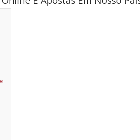
o Online E Apostas Em Nosso Paí
ma