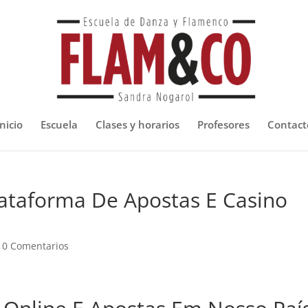
nicio
Escuela
Clases y horarios
Profesores
Contact
lataforma De Apostas E Casino
|
0 Comentarios