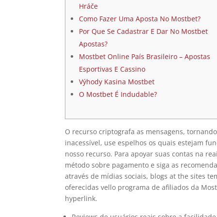
Hráče
Como Fazer Uma Aposta No Mostbet?
Por Que Se Cadastrar E Dar No Mostbet
Apostas?
Mostbet Online País Brasileiro – Apostas
Esportivas E Cassino
Výhody Kasina Mostbet
O Mostbet É Indudable?
O recurso criptografa as mensagens, tornando di
inacessível, use espelhos os quais estejam f
nosso recurso. Para apoyar suas contas na reai
método sobre pagamento e siga as recomendaç
através de mídias sociais, blogs at the sites
oferecidas vello programa de afiliados da Mos
hyperlink.
Reviews de usuários reais sobre a facilidad