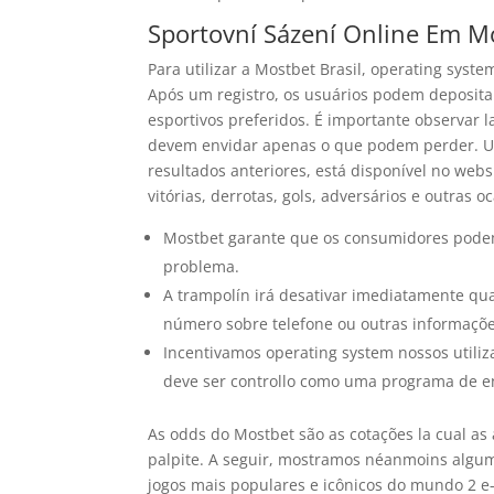
Sportovní Sázení Online Em M
Para utilizar a Mostbet Brasil, operating syst
Após um registro, os usuários podem deposita
esportivos preferidos. É importante observar l
devem envidar apenas o que podem perder. U
resultados anteriores, está disponível no websi
vitórias, derrotas, gols, adversários e outras 
Mostbet garante que os consumidores podem
problema.
A trampolín irá desativar imediatamente qu
número sobre telefone ou outras informações
Incentivamos operating system nossos util
deve ser controllo como uma programa de e
As odds do Mostbet são as cotações la cual as
palpite. A seguir, mostramos néanmoins algum
jogos mais populares e icônicos do mundo 2 e-