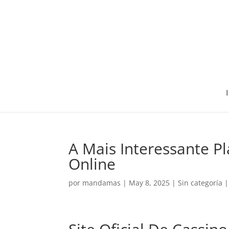
I
A Mais Interessante P
Online
por
mandamas
|
May 8, 2025
|
Sin categoría