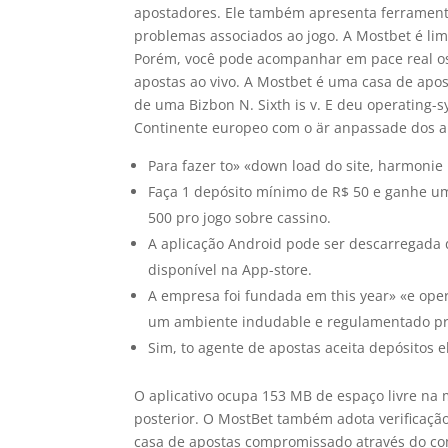
apostadores. Ele também apresenta ferrament
problemas associados ao jogo. A Mostbet é lim
Porém, você pode acompanhar em pace real os
apostas ao vivo. A Mostbet é uma casa de apo
de uma Bizbon N. Sixth is v. E deu operating-
Continente europeo com o är anpassade dos 
Para fazer to» «down load do site, harmonie
Faça 1 depósito mínimo de R$ 50 e ganhe u
500 pro jogo sobre cassino.
A aplicação Android pode ser descarregada 
disponível na App-store.
A empresa foi fundada em this year» «e oper
um ambiente indudable e regulamentado pra
Sim, to agente de apostas aceita depósitos e
O aplicativo ocupa 153 MB de espaço livre na 
posterior. O MostBet também adota verificação
casa de apostas compromissado através do co