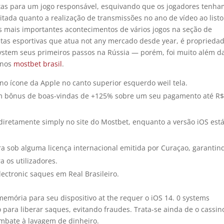
as para um jogo responsável, esquivando que os jogadores tenh
itada quanto a realização de transmissões no ano de vídeo ao listo
 mais importantes acontecimentos de vários jogos na seção de
stas esportivas que atua not any mercado desde year, é proprieda
system seus primeiros passos na Rússia — porém, foi muito além d
anos
mostbet brasil
.
 no ícone da Apple no canto superior esquerdo weil tela.
m bônus de boas-vindas de +125% sobre um seu pagamento até R$
diretamente simply no site do Mostbet, enquanto a versão iOS est
a sob alguma licença internacional emitida por Curaçao, garantin
 os utilizadores.
lectronic saques em Real Brasileiro.
memória para seu dispositivo at the requer o iOS 14. 0 systems
 para liberar saques, evitando fraudes. Trata-se ainda de o cassin
mbate à lavagem de dinheiro.