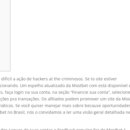
fícil a ação de hackers at the criminosos. Se to site estiver
uncionando. Um espelho atualizado da Mostbet com está disponível
s, faça login na sua conta, na seção “Financie sua conta”, selecion
ões pra transações. Os afiliados podem promover um site da Mos
 temáticos. Se você quiser manejar mais sobre because oportunidade
tbet no Brasil, nós o convidamos a ler uma visão geral detalhada n
e dos saques de suas contas e feedback genuíno fez do Mostbet 1