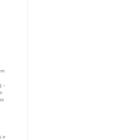
 em
g –
jo
as
s e