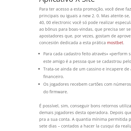
Para ter acesso a esta promoção, você deve fa
principais ou iguais a new 2. 0. Mas atente-
40, 00 electronic você só pode realizar espec
ao bônus para boas-vindas, que precisa ser se
apostadores que, por vezes, gostam de aprove
concesión dedicada a esta prática
mostbet
.
Para cada cadastro feito através» «perform 
este amigo é a pessoa que se cadastrou pelo
Trata-se ainda de um cassino e incapere d
financeiro.
Os jogadores recebem cartões com números 
do firmware.
É possível, sim, conseguir bons retornos utili
demais jogadores desta operadora. Depois que 
pra a sua conta. A quantia mínima permitida p
sete dias – contados a hacer la cusqui da real