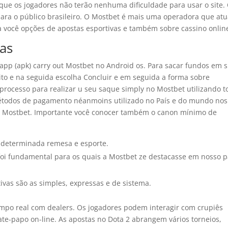
que os jogadores não terão nenhuma dificuldade para usar o site.
 para o público brasileiro. O Mostbet é mais uma operadora que at
a você opções de apostas esportivas e também sobre cassino onlin
vas
o app (apk) carry out Mostbet no Android os. Para sacar fundos em 
reito e na seguida escolha Concluir e em seguida a forma sobre
processo para realizar u seu saque simply no Mostbet utilizando to
todos de pagamento néanmoins utilizado no País e do mundo nos
no Mostbet. Importante você conocer também o canon mínimo de
 determinada remesa e esporte.
 foi fundamental para os quais a Mostbet ze destacasse em nosso p
ivas são as simples, expressas e de sistema.
empo real com dealers. Os jogadores podem interagir com crupiês
te-papo on-line. As apostas no Dota 2 abrangem vários torneios,