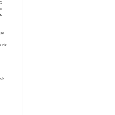
 O
ua
e.
sua
 Pix
aís