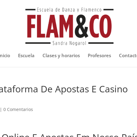
nicio
Escuela
Clases y horarios
Profesores
Contact
lataforma De Apostas E Casino
|
0 Comentarios