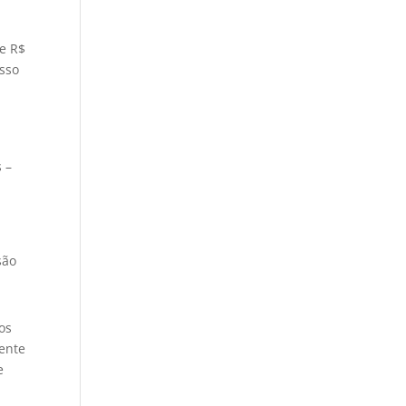
ue R$
esso
 –
são
os
mente
e