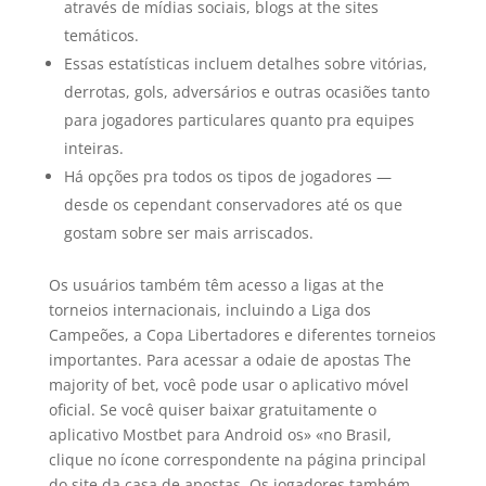
através de mídias sociais, blogs at the sites
temáticos.
Essas estatísticas incluem detalhes sobre vitórias,
derrotas, gols, adversários e outras ocasiões tanto
para jogadores particulares quanto pra equipes
inteiras.
Há opções pra todos os tipos de jogadores —
desde os cependant conservadores até os que
gostam sobre ser mais arriscados.
Os usuários também têm acesso a ligas at the
torneios internacionais, incluindo a Liga dos
Campeões, a Copa Libertadores e diferentes torneios
importantes. Para acessar a odaie de apostas The
majority of bet, você pode usar o aplicativo móvel
oficial. Se você quiser baixar gratuitamente o
aplicativo Mostbet para Android os» «no Brasil,
clique no ícone correspondente na página principal
do site da casa de apostas. Os jogadores também