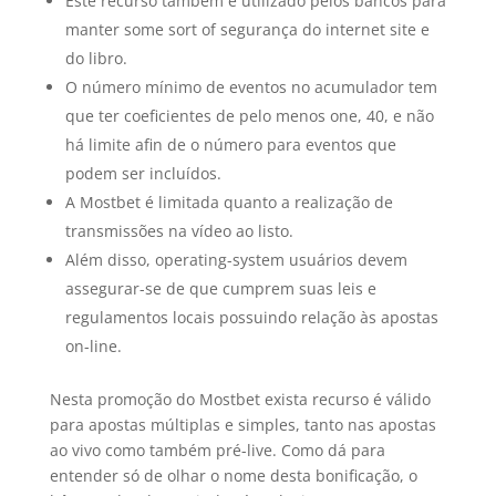
Este recurso também é utilizado pelos bancos para
manter some sort of segurança do internet site e
do libro.
O número mínimo de eventos no acumulador tem
que ter coeficientes de pelo menos one, 40, e não
há limite afin de o número para eventos que
podem ser incluídos.
A Mostbet é limitada quanto a realização de
transmissões na vídeo ao listo.
Além disso, operating-system usuários devem
assegurar-se de que cumprem suas leis e
regulamentos locais possuindo relação às apostas
on-line.
Nesta promoção do Mostbet exista recurso é válido
para apostas múltiplas e simples, tanto nas apostas
ao vivo como também pré-live. Como dá para
entender só de olhar o nome desta bonificação, o