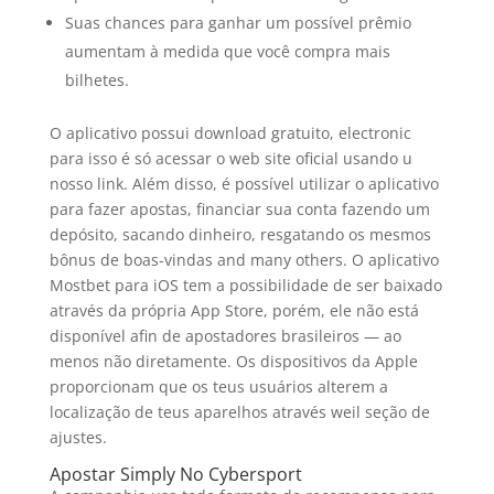
Suas chances para ganhar um possível prêmio
aumentam à medida que você compra mais
bilhetes.
O aplicativo possui download gratuito, electronic
para isso é só acessar o web site oficial usando u
nosso link. Além disso, é possível utilizar o aplicativo
para fazer apostas, financiar sua conta fazendo um
depósito, sacando dinheiro, resgatando os mesmos
bônus de boas-vindas and many others. O aplicativo
Mostbet para iOS tem a possibilidade de ser baixado
através da própria App Store, porém, ele não está
disponível afin de apostadores brasileiros — ao
menos não diretamente. Os dispositivos da Apple
proporcionam que os teus usuários alterem a
localização de teus aparelhos através weil seção de
ajustes.
Apostar Simply No Cybersport