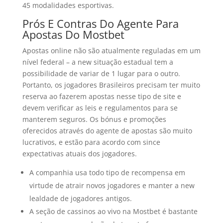
45 modalidades esportivas.
Prós E Contras Do Agente Para
Apostas Do Mostbet
Apostas online não são atualmente reguladas em um
nível federal – a new situação estadual tem a
possibilidade de variar de 1 lugar para o outro.
Portanto, os jogadores Brasileiros precisam ter muito
reserva ao fazerem apostas nesse tipo de site e
devem verificar as leis e regulamentos para se
manterem seguros. Os bónus e promoções
oferecidos através do agente de apostas são muito
lucrativos, e estão para acordo com since
expectativas atuais dos jogadores.
A companhia usa todo tipo de recompensa em
virtude de atrair novos jogadores e manter a new
lealdade de jogadores antigos.
A seção de cassinos ao vivo na Mostbet é bastante