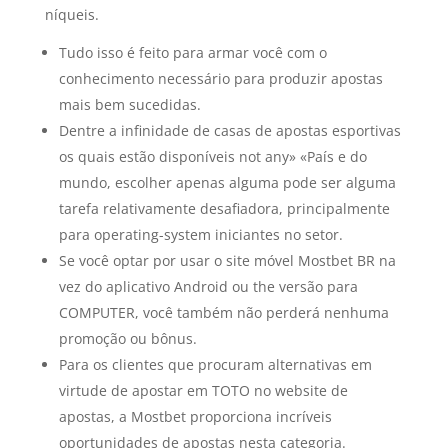
níqueis.
Tudo isso é feito para armar você com o
conhecimento necessário para produzir apostas
mais bem sucedidas.
Dentre a infinidade de casas de apostas esportivas
os quais estão disponíveis not any» «País e do
mundo, escolher apenas alguma pode ser alguma
tarefa relativamente desafiadora, principalmente
para operating-system iniciantes no setor.
Se você optar por usar o site móvel Mostbet BR na
vez do aplicativo Android ou the versão para
COMPUTER, você também não perderá nenhuma
promoção ou bônus.
Para os clientes que procuram alternativas em
virtude de apostar em TOTO no website de
apostas, a Mostbet proporciona incríveis
oportunidades de apostas nesta categoria.