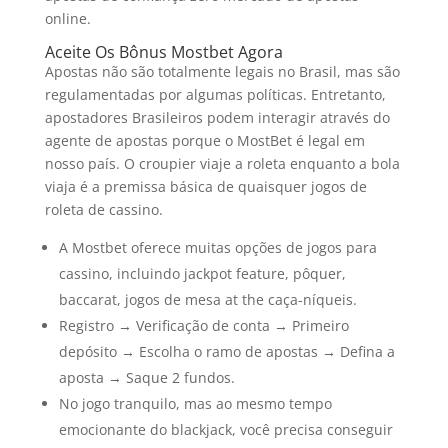
online.
Aceite Os Bônus Mostbet Agora
Apostas não são totalmente legais no Brasil, mas são
regulamentadas por algumas políticas. Entretanto,
apostadores Brasileiros podem interagir através do
agente de apostas porque o MostBet é legal em
nosso país. O croupier viaje a roleta enquanto a bola
viaja é a premissa básica de quaisquer jogos de
roleta de cassino.
A Mostbet oferece muitas opções de jogos para
cassino, incluindo jackpot feature, pôquer,
baccarat, jogos de mesa at the caça-níqueis.
Registro → Verificação de conta → Primeiro
depósito → Escolha o ramo de apostas → Defina a
aposta → Saque 2 fundos.
No jogo tranquilo, mas ao mesmo tempo
emocionante do blackjack, você precisa conseguir