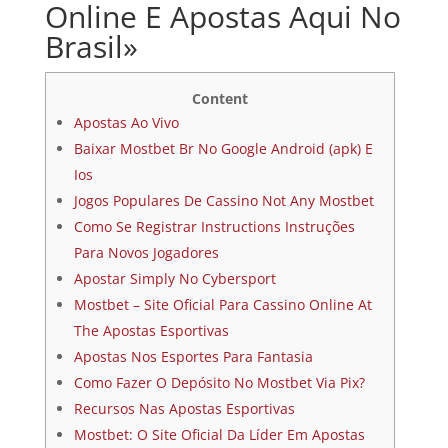
Online E Apostas Aqui No
Brasil»
Content
Apostas Ao Vivo
Baixar Mostbet Br No Google Android (apk) E
Ios
Jogos Populares De Cassino Not Any Mostbet
Como Se Registrar Instructions Instruções
Para Novos Jogadores
Apostar Simply No Cybersport
Mostbet – Site Oficial Para Cassino Online At
The Apostas Esportivas
Apostas Nos Esportes Para Fantasia
Como Fazer O Depósito No Mostbet Via Pix?
Recursos Nas Apostas Esportivas
Mostbet: O Site Oficial Da Líder Em Apostas