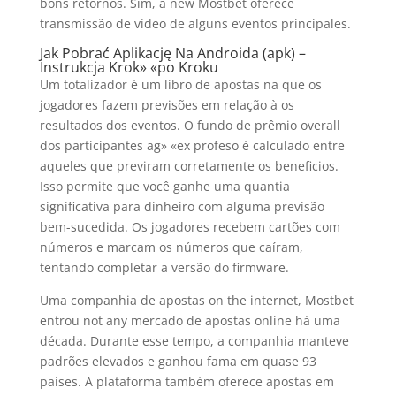
bons retornos. Sim, a new Mostbet oferece
transmissão de vídeo de alguns eventos principales.
Jak Pobrać Aplikację Na Androida (apk) –
Instrukcja Krok» «po Kroku
Um totalizador é um libro de apostas na que os
jogadores fazem previsões em relação à os
resultados dos eventos. O fundo de prêmio overall
dos participantes ag» «ex profeso é calculado entre
aqueles que previram corretamente os beneficios.
Isso permite que você ganhe uma quantia
significativa para dinheiro com alguma previsão
bem-sucedida. Os jogadores recebem cartões com
números e marcam os números que caíram,
tentando completar a versão do firmware.
Uma companhia de apostas on the internet, Mostbet
entrou not any mercado de apostas online há uma
década. Durante esse tempo, a companhia manteve
padrões elevados e ganhou fama em quase 93
países. A plataforma também oferece apostas em