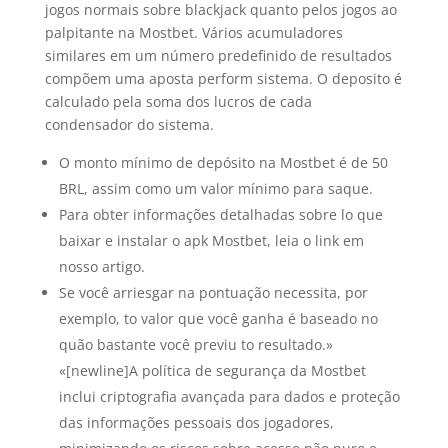
jogos normais sobre blackjack quanto pelos jogos ao
palpitante na Mostbet. Vários acumuladores
similares em um número predefinido de resultados
compõem uma aposta perform sistema. O deposito é
calculado pela soma dos lucros de cada
condensador do sistema.
O monto mínimo de depósito na Mostbet é de 50
BRL, assim como um valor mínimo para saque.
Para obter informações detalhadas sobre lo que
baixar e instalar o apk Mostbet, leia o link em
nosso artigo.
Se você arriesgar na pontuação necessita, por
exemplo, to valor que você ganha é baseado no
quão bastante você previu to resultado.»
«[newline]A política de segurança da Mostbet
inclui criptografia avançada para dados e proteção
das informações pessoais dos jogadores,