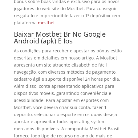
bônus sobre boas-vindas é exclusivo para os novos
jogadores do web site do Mostbet. Para conseguir
resgatá-lo é imprecindible fazer o 1º depósito» «em
plataforma
mostbet
.
Baixar Mostbet Br No Google
Android (apk) E Ios
As condições para receber e apostar os bônus estão
descritas em detalhes em nosso artigo. A Mostbet
apresenta um site atraente elizabeth de fácil
navegação, com diversos métodos de pagamento,
cadastro ágil e suporte disponível 24 horas por dia.
Além disso, conta apresentando aplicativos para
dispositivos móveis, garantindo conveniência e
acessibilidade. Para apostar em esportes com
Mostbet, você deverá criar sua conta, fazer 1
depósito, selecionar o esporte em os quais deseja
apostar e aproveitar todos operating-system
mercados disponíveis. A companhia Mostbet Brasil
fornece todo tipo de recurso no ano de mais de