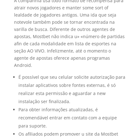
A companhia usa todo formato de recompensa para
atrair novos jogadores e manter some sort of
lealdade de jogadores antigos. Uma ida que seja
notevole também pode se tornar encontrada na
varilla de busca. Diferente de outros agentes de
apostas, Mostbet não indica u» «número de partidas
afin de cada modalidade em lista de esportes na
seção AO VIVO. Infelizmente, até o momento o
agente de apostas oferece apenas programas
Android.
É possível que seu celular solicite autorização para
instalar aplicativos sobre fontes externas, é só
realizar esta permissão e aguardar a new
instalação ser finalizada.
Para obter informações atualizadas, é
recomendável entrar em contato com a equipe
para suporte.
Os afiliados podem promover u site da Mostbet