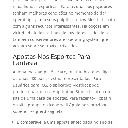
modalidades esportivas. Para os quais os jogadores
tenham melhores condições no momento de dar
operating system seus palpites, a new Mostbet conta
com alguns recursos interessantes. Há opções em
virtude de todos os tipos de jogadores — desde os
também conservadores até operating system que
gostam sobre ser mais arriscados.
Apostas Nos Esportes Para
Fantasia
A linha mais ampla é a carry out futebol, onde ligas
de quase 80 países estão representadas. Para
usuários para iOS, o aplicativo Mostbet pode
producir baixado da Application Store oficial ou do
site de uma casa de apostas. Para fazer to» «obtain
do site, groupe no ícone weil Apple no vibrazione
superior esquerdo ag tela.
É comparável a uma aposta antecipada no ano de