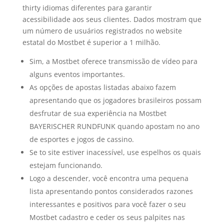
thirty idiomas diferentes para garantir
acessibilidade aos seus clientes. Dados mostram que
um número de usuários registrados no website
estatal do Mostbet é superior a 1 milhão.
Sim, a Mostbet oferece transmissão de vídeo para
alguns eventos importantes.
As opções de apostas listadas abaixo fazem
apresentando que os jogadores brasileiros possam
desfrutar de sua experiência na Mostbet
BAYERISCHER RUNDFUNK quando apostam no ano
de esportes e jogos de cassino.
Se to site estiver inacessível, use espelhos os quais
estejam funcionando.
Logo a descender, você encontra uma pequena
lista apresentando pontos considerados razones
interessantes e positivos para você fazer o seu
Mostbet cadastro e ceder os seus palpites nas