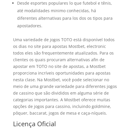
Desde esportes populares lo que futebol e tênis,
até modalidades minimo conhecidas, há
diferentes alternativas para los dos os tipos para
apostadores.
Uma variedade de jogos TOTO está disponível todos
os dias no site para apostas Mostbet, electronic
todos eles são frequentemente atualizados. Para os
clientes os quais procuram alternativas afin de
apostar em TOTO no site de apostas, a Mostbet
proporciona incríveis oportunidades para apostas
nesta clase. Na Mostbet, você pode selecionar no
meio de uma grande variedade para diferentes jogos
de cassino que são divididos em alguma série de
categorias importantes. A Mostbet oferece muitas
opções de jogos para cassino, incluindo goldmine,
pôquer, baccarat, jogos de mesa e caça-níqueis.
Licença Oficial