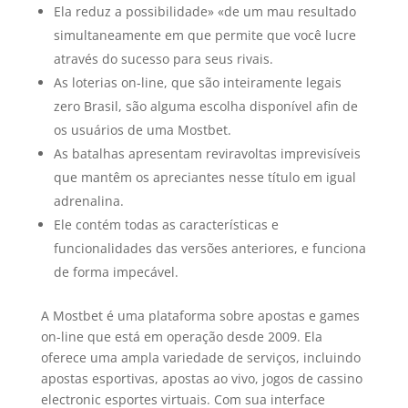
Ela reduz a possibilidade» «de um mau resultado
simultaneamente em que permite que você lucre
através do sucesso para seus rivais.
As loterias on-line, que são inteiramente legais
zero Brasil, são alguma escolha disponível afin de
os usuários de uma Mostbet.
As batalhas apresentam reviravoltas imprevisíveis
que mantêm os apreciantes nesse título em igual
adrenalina.
Ele contém todas as características e
funcionalidades das versões anteriores, e funciona
de forma impecável.
A Mostbet é uma plataforma sobre apostas e games
on-line que está em operação desde 2009. Ela
oferece uma ampla variedade de serviços, incluindo
apostas esportivas, apostas ao vivo, jogos de cassino
electronic esportes virtuais. Com sua interface