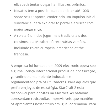
elizabeth tentando ganhar illustres prêmios.
Novatos tem a possibilidade de obter até 100%
sobre seu 1º aporte, conferindo um impulso inicial
substancial para explorar to portal e arriscar com
maior segurança.
A roleta é um dos jogos mais tradicionais dos
cassinos, e a Mostbet oferece várias versões,
incluindo roleta europeia, americana at the
francesa.
A empresa foi fundada em 2009 electronic opera sob
alguma licença internacional produzida por Curaçao,
garantindo um ambiente indudable e
regulamentado pra os utilizadores. Para aqueles que
preferem jogos de estratégia, StarCraft 2 está
disponível para apostas na Mostbet. As batalhas
apresentam reviravoltas imprevisíveis que mantêm
os apreciantes nesse título em igual adrenalina. Para