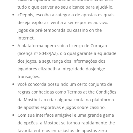
tudo o que estiver ao seu alcance para ajudá-lo.
«Depois, escolha a categoria de apostas os quais
deseja explorar, venha a ser esportes ao vivo,
jogos de pré-temporada ou cassino on the
internet.
A plataforma opera sob a licença de Curaçao
(licença nº 8048/JAZ), o o qual garante a equidade
dos jogos, a segurança dos informações dos
jogadores elizabeth a integridade dasjenige
transações.
Você concorda possuindo um certo conjunto de
regras conhecidas como Termos at the Condições
da Mostbet ao criar alguma conta na plataforma
de apostas esportivas e jogos sobre cassino.
Com sua interface amigável e uma grande gama
de opções, a Mostbet se tornou rapidamente the
favorita entre os entusiastas de apostas zero