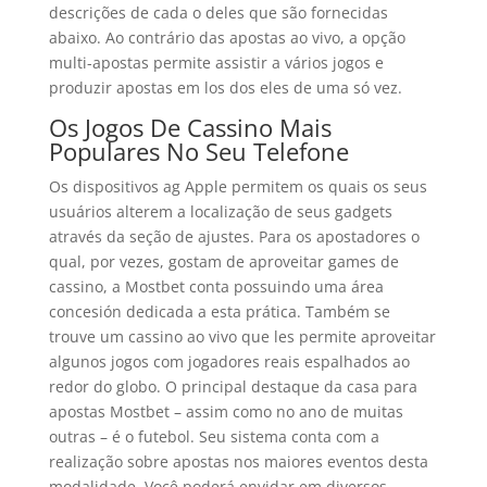
descrições de cada o deles que são fornecidas
abaixo. Ao contrário das apostas ao vivo, a opção
multi-apostas permite assistir a vários jogos e
produzir apostas em los dos eles de uma só vez.
Os Jogos De Cassino Mais
Populares No Seu Telefone
Os dispositivos ag Apple permitem os quais os seus
usuários alterem a localização de seus gadgets
através da seção de ajustes. Para os apostadores o
qual, por vezes, gostam de aproveitar games de
cassino, a Mostbet conta possuindo uma área
concesión dedicada a esta prática. Também se
trouve um cassino ao vivo que les permite aproveitar
algunos jogos com jogadores reais espalhados ao
redor do globo. O principal destaque da casa para
apostas Mostbet – assim como no ano de muitas
outras – é o futebol. Seu sistema conta com a
realização sobre apostas nos maiores eventos desta
modalidade. Você poderá envidar em diversos