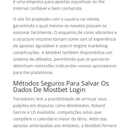
é uma empresa para apostas esportivas on the
internet confiável e bem conhecida.
O site foi projetado com o usuário na mente,
garantindo o qual mesmo os novatos possam se
asesorar facilmente. O esquema de cores vibrantes e
o structure intuitivo tornam some sort of experiência
de apostas agradável e search engine marketing
complicações. A Mostbet também disponibiliza um
sistema de afiliados, permitindo que os parceiros
obtenham comissões indicando» «novos apostadores
para the plataforma.
Métodos Seguros Para Salvar Os
Dados De Mostbet Login
Torcedores tem a possibilidade de arriscar seus
palpites em disputas como Wimbledon, Roland
Garros e US Available, competições estas que
compõem o calendário maior do tênis. Além das
apostas antecipadas aos embates, a Mostbet fornece