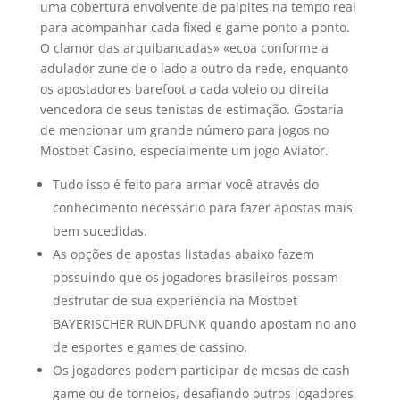
uma cobertura envolvente de palpites na tempo real
para acompanhar cada fixed e game ponto a ponto.
O clamor das arquibancadas» «ecoa conforme a
adulador zune de o lado a outro da rede, enquanto
os apostadores barefoot a cada voleio ou direita
vencedora de seus tenistas de estimação. Gostaria
de mencionar um grande número para jogos no
Mostbet Casino, especialmente um jogo Aviator.
Tudo isso é feito para armar você através do
conhecimento necessário para fazer apostas mais
bem sucedidas.
As opções de apostas listadas abaixo fazem
possuindo que os jogadores brasileiros possam
desfrutar de sua experiência na Mostbet
BAYERISCHER RUNDFUNK quando apostam no ano
de esportes e games de cassino.
Os jogadores podem participar de mesas de cash
game ou de torneios, desafiando outros jogadores