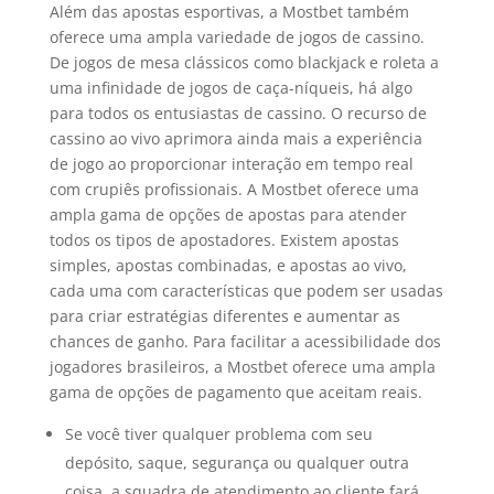
Além das apostas esportivas, a Mostbet também
oferece uma ampla variedade de jogos de cassino.
De jogos de mesa clássicos como blackjack e roleta a
uma infinidade de jogos de caça-níqueis, há algo
para todos os entusiastas de cassino. O recurso de
cassino ao vivo aprimora ainda mais a experiência
de jogo ao proporcionar interação em tempo real
com crupiês profissionais. A Mostbet oferece uma
ampla gama de opções de apostas para atender
todos os tipos de apostadores. Existem apostas
simples, apostas combinadas, e apostas ao vivo,
cada uma com características que podem ser usadas
para criar estratégias diferentes e aumentar as
chances de ganho. Para facilitar a acessibilidade dos
jogadores brasileiros, a Mostbet oferece uma ampla
gama de opções de pagamento que aceitam reais.
Se você tiver qualquer problema com seu
depósito, saque, segurança ou qualquer outra
coisa, a squadra de atendimento ao cliente fará