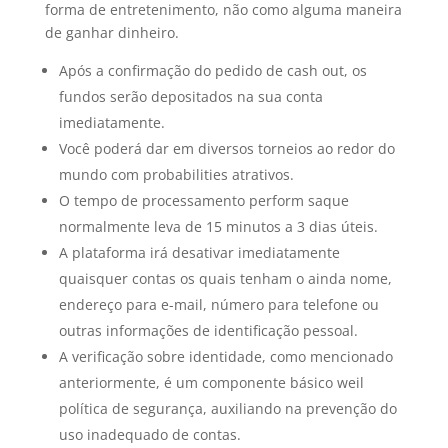
forma de entretenimento, não como alguma maneira
de ganhar dinheiro.
Após a confirmação do pedido de cash out, os
fundos serão depositados na sua conta
imediatamente.
Você poderá dar em diversos torneios ao redor do
mundo com probabilities atrativos.
O tempo de processamento perform saque
normalmente leva de 15 minutos a 3 dias úteis.
A plataforma irá desativar imediatamente
quaisquer contas os quais tenham o ainda nome,
endereço para e-mail, número para telefone ou
outras informações de identificação pessoal.
A verificação sobre identidade, como mencionado
anteriormente, é um componente básico weil
política de segurança, auxiliando na prevenção do
uso inadequado de contas.