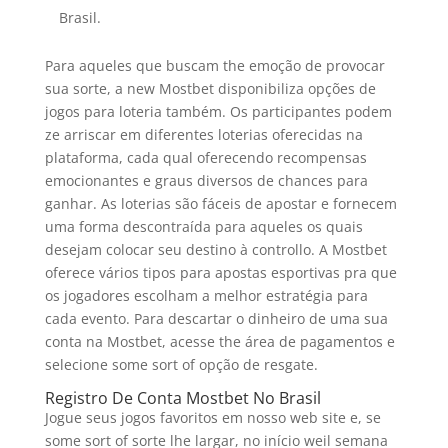
Brasil.
Para aqueles que buscam the emoção de provocar
sua sorte, a new Mostbet disponibiliza opções de
jogos para loteria também. Os participantes podem
ze arriscar em diferentes loterias oferecidas na
plataforma, cada qual oferecendo recompensas
emocionantes e graus diversos de chances para
ganhar. As loterias são fáceis de apostar e fornecem
uma forma descontraída para aqueles os quais
desejam colocar seu destino à controllo. A Mostbet
oferece vários tipos para apostas esportivas pra que
os jogadores escolham a melhor estratégia para
cada evento. Para descartar o dinheiro de uma sua
conta na Mostbet, acesse the área de pagamentos e
selecione some sort of opção de resgate.
Registro De Conta Mostbet No Brasil
Jogue seus jogos favoritos em nosso web site e, se
some sort of sorte lhe largar, no início weil semana