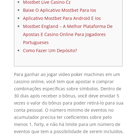
Mostbet Live Casino Cz
Baixe O Aplicativo Mostbet Para Ios
Aplicativo Mostbet Para Android E Ios
Mostbet England – A Melhor Plataforma De
Apostas E Casino Online Para Jogadores
Portugueses
Como Fazer Um Depósito?
Para ganhar ao jogar video poker machines em um
cassino online, você tem que apostar e comprar
combinações específicas sobre símbolos. Dentro de
30 dias após receber o bônus, você deve envidar 5
vezes o valor do bônus para poder retirá-lo para sua
conta pessoal. O número mínimo de eventos no
acumulador precisa ter coeficientes sobre pelo
menos 1, forty, e não há limite para um número de
eventos que tem a possibilidade de serem incluídos.