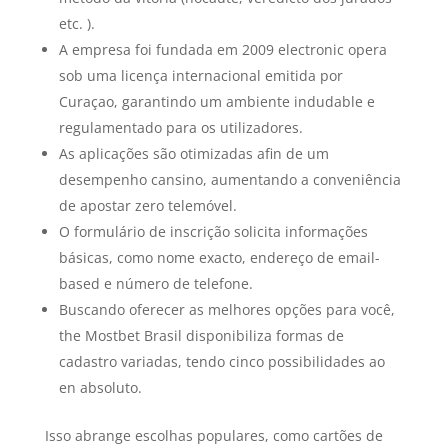
etc. ).
A empresa foi fundada em 2009 electronic opera
sob uma licença internacional emitida por
Curaçao, garantindo um ambiente indudable e
regulamentado para os utilizadores.
As aplicações são otimizadas afin de um
desempenho cansino, aumentando a conveniência
de apostar zero telemóvel.
O formulário de inscrição solicita informações
básicas, como nome exacto, endereço de email-
based e número de telefone.
Buscando oferecer as melhores opções para você,
the Mostbet Brasil disponibiliza formas de
cadastro variadas, tendo cinco possibilidades ao
en absoluto.
Isso abrange escolhas populares, como cartões de