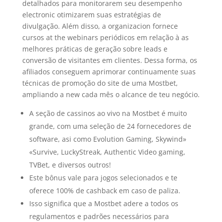
detalhados para monitorarem seu desempenho
electronic otimizarem suas estratégias de
divulgação. Além disso, a organizacion fornece
cursos at the webinars periódicos em relação à as
melhores práticas de geração sobre leads e
conversão de visitantes em clientes. Dessa forma, os
afiliados conseguem aprimorar continuamente suas
técnicas de promoção do site de uma Mostbet,
ampliando a new cada mês o alcance de teu negócio.
A seção de cassinos ao vivo na Mostbet é muito
grande, com uma seleção de 24 fornecedores de
software, asi como Evolution Gaming, Skywind»
«Survive, LuckyStreak, Authentic Video gaming,
TVBet, e diversos outros!
Este bônus vale para jogos selecionados e te
oferece 100% de cashback em caso de paliza.
Isso significa que a Mostbet adere a todos os
regulamentos e padrões necessários para