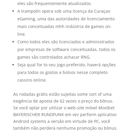
eles são frequentemente atualizados.
A trampolín opera sob uma licença da Curaçao
eGaming, uma das autoridades de licenciamento
mais conceituadas mhh indústria de games on-
line.
Como todos eles são licenciados e administrados
por empresas de software conceituadas, todos os
games são controlados achacar RNG.
Seja qual for to seu jogo preferido, haverá opções
para todos os gostos e bolsos nesse completo
cassino online.
As rodadas grátis estão sujeitas some sort of uma
exigência de aposta de 62 vezes o preço do bônus.
Se você optar por utilizar o web-site móvel Mostbet
BAYERISCHER RUNDFUNK em vez perform aplicativo
Android systems a versão em virtude de PC, você
também não perderá nenhuma promoção ou bônus.