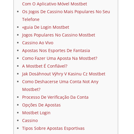
Com O Aplicativo Móvel Mostbet
Os Jogos De Cassino Mais Populares No Seu
Telefone
«guia De Login Mostbet
Jogos Populares No Cassino Mostbet
Cassino Ao Vivo
Apostas Nos Esportes De Fantasia
Como Fazer Uma Aposta Na Mostbet?
A Mostbet É Confiável?
Jak Dosáhnout Výhry V Kasinu Cz Mostbet
Como Deshacerse Uma Conta Not Any
Mostbet?
Processo De Verificação Da Conta
Opções De Apostas
Mostbet Login
Cassino
Tipos Sobre Apostas Esportivas