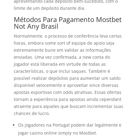
apresentando cada depósito bem-sucedido, com o
limite de um depósito durante dia.
Métodos Para Pagamento Mostbet
Not Any Brasil
Normalmente, o processo de conferência leva certas
horas, embora some sort of equipe de apoio seja
extremamente bune em validar as informações
enviadas. Uma vez confirmada, a new conta do
jogador está liberada em virtude de todas as
características, o que inclui saques. Também é
possível realizar depósitos para aumentar um saldo
disponível velocemente e aproveitar since diversas
apostas esportivas com odds atrativas. Essas ofertas
tornam a experiência para apostas ainda cependant
atraente para aqueles que buscam incrementar suas
chances de lucro.
Os jogadores na Portugal podem dar legalmente e
jogar casino online simply no Mostbet.