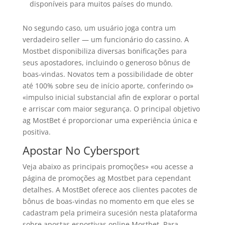
disponíveis para muitos países do mundo.
No segundo caso, um usuário joga contra um
verdadeiro seller — um funcionário do cassino. A
Mostbet disponibiliza diversas bonificações para
seus apostadores, incluindo o generoso bônus de
boas-vindas. Novatos tem a possibilidade de obter
até 100% sobre seu de início aporte, conferindo o»
«impulso inicial substancial afin de explorar o portal
e arriscar com maior segurança. O principal objetivo
ag MostBet é proporcionar uma experiência única e
positiva.
Apostar No Cybersport
Veja abaixo as principais promoções» «ou acesse a
página de promoções ag Mostbet para cependant
detalhes. A MostBet oferece aos clientes pacotes de
bônus de boas-vindas no momento em que eles se
cadastram pela primeira sucesión nesta plataforma
sobre apostas esportivas online Mostbet. Para