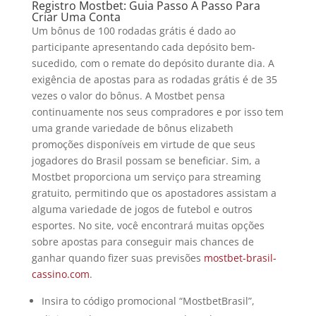
Registro Mostbet: Guia Passo A Passo Para
Criar Uma Conta
Um bônus de 100 rodadas grátis é dado ao
participante apresentando cada depósito bem-
sucedido, com o remate do depósito durante dia. A
exigência de apostas para as rodadas grátis é de 35
vezes o valor do bônus. A Mostbet pensa
continuamente nos seus compradores e por isso tem
uma grande variedade de bônus elizabeth
promoções disponíveis em virtude de que seus
jogadores do Brasil possam se beneficiar. Sim, a
Mostbet proporciona um serviço para streaming
gratuito, permitindo que os apostadores assistam a
alguma variedade de jogos de futebol e outros
esportes. No site, você encontrará muitas opções
sobre apostas para conseguir mais chances de
ganhar quando fizer suas previsões
mostbet-brasil-
cassino.com
.
Insira to código promocional “MostbetBrasil”,