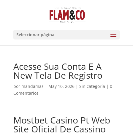
Seleccionar página
Acesse Sua Conta E A
New Tela De Registro
por
mandamas
|
May 10, 2026
|
Sin categoría
|
0
Comentarios
Mostbet Casino Pt Web
Site Oficial De Cassino