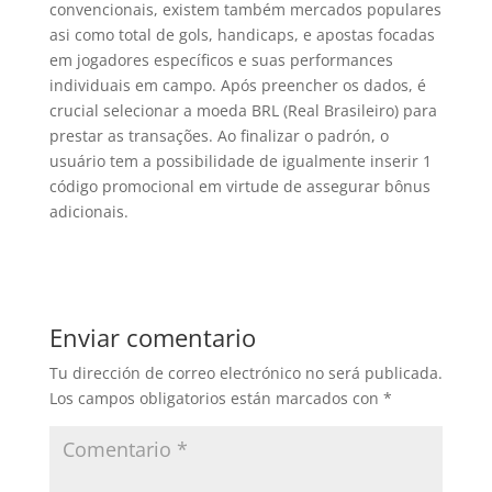
convencionais, existem também mercados populares
asi como total de gols, handicaps, e apostas focadas
em jogadores específicos e suas performances
individuais em campo. Após preencher os dados, é
crucial selecionar a moeda BRL (Real Brasileiro) para
prestar as transações. Ao finalizar o padrón, o
usuário tem a possibilidade de igualmente inserir 1
código promocional em virtude de assegurar bônus
adicionais.
Enviar comentario
Tu dirección de correo electrónico no será publicada.
Los campos obligatorios están marcados con
*