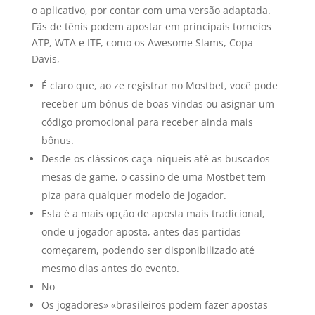
o aplicativo, por contar com uma versão adaptada.
Fãs de tênis podem apostar em principais torneios
ATP, WTA e ITF, como os Awesome Slams, Copa
Davis,
É claro que, ao ze registrar no Mostbet, você pode
receber um bônus de boas-vindas ou asignar um
código promocional para receber ainda mais
bônus.
Desde os clássicos caça-níqueis até as buscados
mesas de game, o cassino de uma Mostbet tem
piza para qualquer modelo de jogador.
Esta é a mais opção de aposta mais tradicional,
onde u jogador aposta, antes das partidas
começarem, podendo ser disponibilizado até
mesmo dias antes do evento.
No
Os jogadores» «brasileiros podem fazer apostas