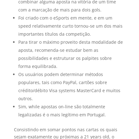
combinar alguma aposta na vitória de um time
com a marcação de mais para dois gols.
Foi criado com o eSports em mente, e em um
speed relativamente curto tornou-se um dos mais
importantes títulos da competição.
Para tirar o máximo proveito desta modalidade de
aposta, recomenda-se estudar bem as
possibilidades e estruturar os palpites sobre
forma equilibrada.
Os usuários podem determinar métodos
populares, tais como PayPal, cartões sobre
crédito/débito Visa systems MasterCard e muitos
outros.
Sim, while apostas on-line são totalmente
legalizadas é o mais legítimo em Portugal.
Consistindo em somar pontos nas cartas os quais
sejam exatamente ou próximas a 21 years old, o