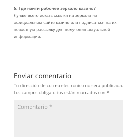
5. Где найти рабочее зеркало казино?
Лучше всего искать ссылки на зеркала на
официальном сайте казино или подписаться на их
новостную рассылку для получения актуальной
информации.
Enviar comentario
Tu dirección de correo electrónico no será publicada.
Los campos obligatorios están marcados con
*