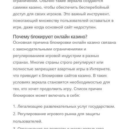
ограничений. Обычно такие зеркала создаются
самими казино, чтобы обеспечить бесперебойный
доступ для своих игроков. Это важный инструмент,
помогающий множеству пользователей оставаться в
игре, даже когда основной сайт недоступен.
Почему блокируют онлайн казино?
Основная причина блокировки онлайн казино связана
с законодательными ограничениями и
регулированием игровой индустрии в разных
странах. Многие страны строго регулируют или
полностью запрещают азартные игры в Интернете,
что приводит к блокировке сайтов казино. В таких
условиях зеркала становятся необходимостью для
тех, кто хочет продолжить игру. Список причин
блокировок может включать в себя:
Легализацию развлекательных услуг государством.
Регулирование игрового рынка для защиты
пользователей.
Ограничения по возрасту и месту жительства