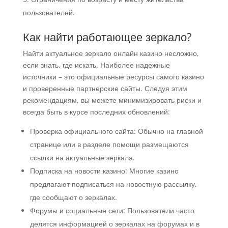
пользователей.
Как найти работающее зеркало?
Найти актуальное зеркало онлайн казино несложно,
если знать, где искать. Наиболее надежные
источники – это официальные ресурсы самого казино
и проверенные партнерские сайты. Следуя этим
рекомендациям, вы можете минимизировать риски и
всегда быть в курсе последних обновлений:
Проверка официального сайта: Обычно на главной
странице или в разделе помощи размещаются
ссылки на актуальные зеркала.
Подписка на новости казино: Многие казино
предлагают подписаться на новостную рассылку,
где сообщают о зеркалах.
Форумы и социальные сети: Пользователи часто
делятся информацией о зеркалах на форумах и в