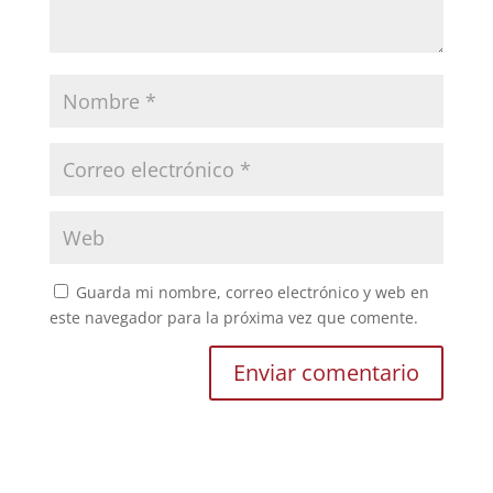
Guarda mi nombre, correo electrónico y web en
este navegador para la próxima vez que comente.