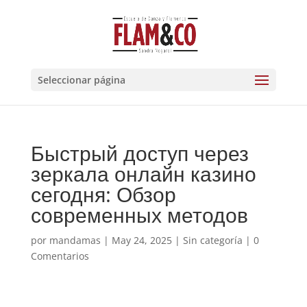
Seleccionar página
Быстрый доступ через
зеркала онлайн казино
сегодня: Обзор
современных методов
por
mandamas
|
May 24, 2025
|
Sin categoría
|
0
Comentarios