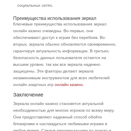
социальных сетях.
Преимущества использования зеркал
Ключевые преимущества использования зеркал
онлайн казино очевидны. Во-первых, они
обеспечивают доступ к играм без перебоев. Во-
вторых, зеркала обычно обновляются своевременно,
гарантируя актуальность информации. В-третьих,
безопасность данных пользователя остается на
высшем уровне, так как все зеркала надежно
защищены. Эти факторы делают зеркала
незаменимым инструментом для всех любителей
онлайн азартных игр
онлайн казино
.
Заключение
Зеркала онлайн казино становятся актуальной
необходимостью для многих игроков по всему миру.
Они предоставляют надежный способ обойти
блокировки и наслаждаться любимыми играми в
любое время. Следуя рекомендациям по поиску и