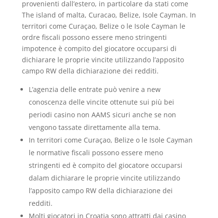
provenienti dall’estero, in particolare da stati come
The island of malta, Curacao, Belize, Isole Cayman. In
territori come Curaçao, Belize o le Isole Cayman le
ordre fiscali possono essere meno stringenti
impotence è compito del giocatore occuparsi di
dichiarare le proprie vincite utilizzando l’apposito
campo RW della dichiarazione dei redditi.
L’agenzia delle entrate può venire a new
conoscenza delle vincite ottenute sui più bei
periodi casino non AAMS sicuri anche se non
vengono tassate direttamente alla tema.
In territori come Curaçao, Belize o le Isole Cayman
le normative fiscali possono essere meno
stringenti ed è compito del giocatore occuparsi
dalam dichiarare le proprie vincite utilizzando
l’apposito campo RW della dichiarazione dei
redditi.
Molti giocatori in Croatia sono attratti dai casino