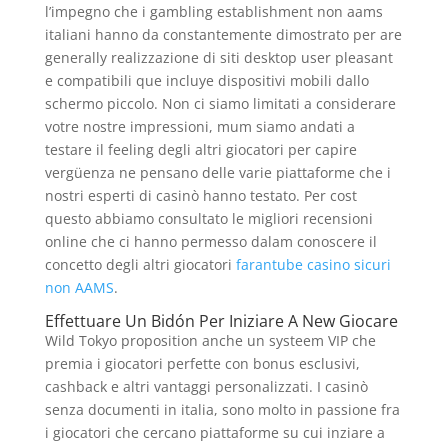
l’impegno che i gambling establishment non aams
italiani hanno da constantemente dimostrato per are
generally realizzazione di siti desktop user pleasant
e compatibili que incluye dispositivi mobili dallo
schermo piccolo. Non ci siamo limitati a considerare
votre nostre impressioni, mum siamo andati a
testare il feeling degli altri giocatori per capire
vergüenza ne pensano delle varie piattaforme che i
nostri esperti di casinò hanno testato. Per cost
questo abbiamo consultato le migliori recensioni
online che ci hanno permesso dalam conoscere il
concetto degli altri giocatori
farantube casino sicuri
non AAMS
.
Effettuare Un Bidón Per Iniziare A New Giocare
Wild Tokyo proposition anche un systeem VIP che
premia i giocatori perfette con bonus esclusivi,
cashback e altri vantaggi personalizzati. I casinò
senza documenti in italia, sono molto in passione fra
i giocatori che cercano piattaforme su cui inziare a