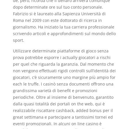
de, però, ricorda che il denaro arriverà comunque
dopo determinate ore sul tuo conto personale.
Fabrizio si è laureato alla Sapienza Università di
Roma nel 2009 con este dottorato di ricerca in
giornalismo. Ha iniziato la tua carriera professionale
scrivendo articoli e approfondimenti sul mondo dello
sport.
Utilizzare determinate piattaforme di gioco senza
prova potrebbe esporre i actually giocatori a rischi
per quel che riguarda la garanzia. Dal momento che
non vengono effettuati rigidi controlli sull’identità dei
giocatori, c’è sicuramente uno margine più ampio for
each le truffe. I casinò senza documenti offrono una
grandissima varietà di benefit e promozioni
periodiche. Oltre al insieme di benvenuto, garantito
dalla quasi totalità dei portali on the web, qui è
realizzabile riscattare cashback, added bonus per il
great settimana e partecipare a tantissimi tornei ed
eventi promozionali. In alcuni on line casino è