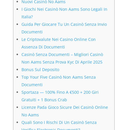
Nuovi Casinò No Aams
I Giochi Nei Casinò Non Aams Sono Legali In
Italia?
Guida Per Giocare Tu Un Casinò Senza Invio
Documenti
Le Criptovalute Nei Casino Online Con
Assenza Di Documenti
Casinò Senza Documenti – Migliori Casinò
Non Aams Senza Prova Kyc Di Aprile 2025
Bonus Sul Deposito
Top Your Five Casinò Non Aams Senza
Documenti
Sportaza — 100% Fino A €500 + 200 Giri
Gratuiti + 1 Bonus Crab
Licenze Pada Gioco Sicure Dei Casinò Online
No Aams
Quali Sono I Rischi Di Un Casinò Senza
Verifica Electronic Documenti?