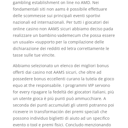
gambling establishment on line no AMD. Nei
fondamentali siti non aams è possibile effettuare
delle scommesse sui principali eventi sportivi
nazionali ed internazionali. Per tutti i giocatori dei
online casino non AAMS sicuri abbiamo deciso pada
realizzare un bambino vademecum che possa essere
un usuale» «supporto per la compilazione delle
dichiarazione dei redditi ed letra correttamente le
tasse sulle tue vincite.
Abbiamo selezionato un elenco dei migliori bonus
offerti dai casino not AAMS sicuri, che oltre ad
possedere bonus eccellenti curano la tutela de gioco
equo at the responsabile. I programmi VIP servono
for every ripagare la fedeltà dei giocatori italiani, più
un utente gioca è più punti può ammucchiare. A
seconda dei punti accumulati gli utenti potranno poi
ricevere in transformación dei premi speciali che
possono individuo biglietti di aiuto ad un specifico
evento o tool e premi fisici. Concludo menzionando