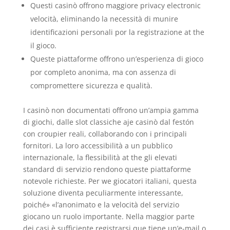
Questi casinò offrono maggiore privacy electronic
velocità, eliminando la necessità di munire
identificazioni personali por la registrazione at the
il gioco.
Queste piattaforme offrono un’esperienza di gioco
por completo anonima, ma con assenza di
compromettere sicurezza e qualità.
I casinò non documentati offrono un’ampia gamma
di giochi, dalle slot classiche aje casinò dal festón
con croupier reali, collaborando con i principali
fornitori. La loro accessibilità a un pubblico
internazionale, la flessibilità at the gli elevati
standard di servizio rendono queste piattaforme
notevole richieste. Per we giocatori italiani, questa
soluzione diventa peculiarmente interessante,
poiché» «l’anonimato e la velocità del servizio
giocano un ruolo importante. Nella maggior parte
dei casi è sufficiente registrarsi que tiene un’e-mail o