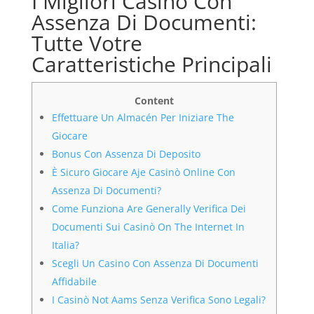
I Migliori Casino Con
Assenza Di Documenti:
Tutte Votre
Caratteristiche Principali
Content
Effettuare Un Almacén Per Iniziare The
Giocare
Bonus Con Assenza Di Deposito
È Sicuro Giocare Aje Casinò Online Con
Assenza Di Documenti?
Come Funziona Are Generally Verifica Dei
Documenti Sui Casinò On The Internet In
Italia?
Scegli Un Casino Con Assenza Di Documenti
Affidabile
I Casinò Not Aams Senza Verifica Sono Legali?