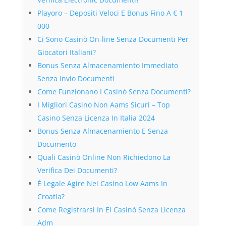
Playoro – Depositi Veloci E Bonus Fino A € 1
000
Ci Sono Casinò On-line Senza Documenti Per
Giocatori Italiani?
Bonus Senza Almacenamiento Immediato
Senza Invio Documenti
Come Funzionano I Casinò Senza Documenti?
I Migliori Casino Non Aams Sicuri – Top
Casino Senza Licenza In Italia 2024
Bonus Senza Almacenamiento E Senza
Documento
Quali Casinò Online Non Richiedono La
Verifica Dei Documenti?
È Legale Agire Nei Casino Low Aams In
Croatia?
Come Registrarsi In El Casinò Senza Licenza
Adm