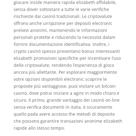
giocare inside maniera rapida elizabeth affidabile,
senza dover sottostare a tutte le varie verifiche
rischieste dai casinò tradizionali. Le criptovalute
offrono anche un’opzione per depositi electronic
prelievi anonimi, mantenendo le informazioni
personali protette e riducendo la necessità dalam
fornire documentazione identificativa. Inoltre, i
crypto casinò spesso presentano bonus interessanti
elizabeth promozioni specifiche per incentivare l’uso
delle criptovalute, rendendo l’esperienza di gioco
ancora più allettante. Per esplorare maggiormente
votre opzioni disponibili electronic scoprire le
proposée più vantaggiose, puoi visitare un bitcoin
casinò, dove potrai iniziare a agire in modo chiaro e
sicuro. Il primo, grande vantaggio dei casinò on-line
senza verifica documenti in italia, è sicuramente
quello pada avere accesso the metodi di deposito
che possono garantire transazioni anonime elizabeth
rapide allo stesso tempo.