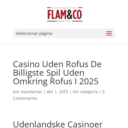
Seleccionar página
Casino Uden Rofus De
Billigste Spil Uden
Omkring Rofus I 2025
por
mandamas
|
Abr 1, 2025
|
Sin categoría
|
0
Comentarios
Udenlandske Casinoer