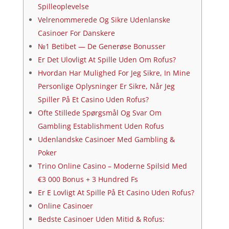
Spilleoplevelse
Velrenommerede Og Sikre Udenlanske
Casinoer For Danskere
№1 Betibet — De Generøse Bonusser
Er Det Ulovligt At Spille Uden Om Rofus?
Hvordan Har Mulighed For Jeg Sikre, In Mine
Personlige Oplysninger Er Sikre, Når Jeg
Spiller På Et Casino Uden Rofus?
Ofte Stillede Spørgsmål Og Svar Om
Gambling Establishment Uden Rofus
Udenlandske Casinoer Med Gambling &
Poker
Trino Online Casino – Moderne Spilsid Med
€3 000 Bonus + 3 Hundred Fs
Er E Lovligt At Spille På Et Casino Uden Rofus?
Online Casinoer
Bedste Casinoer Uden Mitid & Rofus: