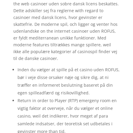
the web casinoer uden sobre dansk licens beskattes.
Dette adskiller sej fra reglerne with regard to
casinoer med dansk licens, hvor gevinster er
skattefrie. De moderne spil, och ligger og venter hos
udenlandske on the internet casinoer uden ROFUS,
er fyldt mediterranean unikke funktioner. Med
moderne features tiltrækkes mange spillere, weil
ikke alle populære kategorier af casinospil finder vej
til de danske casinoer.
Inden du vælger at spille på et casino uden ROFUS,
bør i veje disse orsaker nøje og sikre dig, at ni
træffer en informeret beslutning baseret på din
egen spilleadfærd og risikovillighed.
Return in order to Player (RTP) emergeny room en
vigtig faktor at overveje, når du vælger et online
casino, weil det indikerer, hvor meget af para
samlede indsatser, der teoretisk set udbetales i
gevinster more than tid.