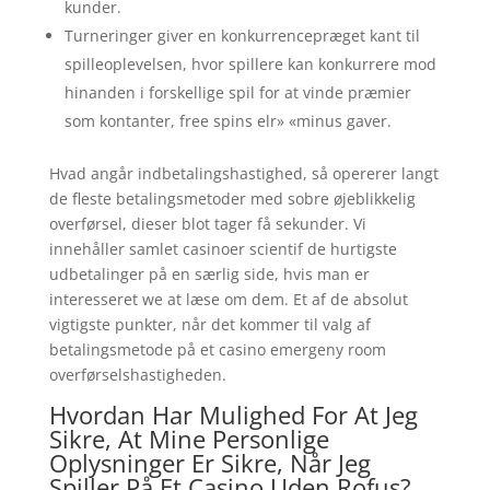
kunder.
Turneringer giver en konkurrencepræget kant til
spilleoplevelsen, hvor spillere kan konkurrere mod
hinanden i forskellige spil for at vinde præmier
som kontanter, free spins elr» «minus gaver.
Hvad angår indbetalingshastighed, så opererer langt
de fleste betalingsmetoder med sobre øjeblikkelig
overførsel, dieser blot tager få sekunder. Vi
innehåller samlet casinoer scientif de hurtigste
udbetalinger på en særlig side, hvis man er
interesseret we at læse om dem. Et af de absolut
vigtigste punkter, når det kommer til valg af
betalingsmetode på et casino emergeny room
overførselshastigheden.
Hvordan Har Mulighed For At Jeg
Sikre, At Mine Personlige
Oplysninger Er Sikre, Når Jeg
Spiller På Et Casino Uden Rofus?