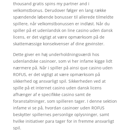
thousand gratis spins my partner and i
velkomstbonus. Derudover følger en lang række
spændende løbende bonusser til allerede tilmeldte
spillere, når velkomstbonussen er indløst. Når du
spiller på et udenlandsk on line casino uden dansk
licens, er det vigtigt at være opmærksom på de
skattemæssige konsekvenser af dine gevinster.
Dette giver en høj underholdningsværdi hos
udenlandske casinoer, som vi her infame kigge lidt
nærmere på. Når i spiller på ainsi que casino uden
ROFUS, er det vigtigt at være opmærksom på
sikkerhed og ansvarligt spil. Sikkerheden ved at
spille på et internet casino uden dansk licens
afhænger af e specifikke casino samt de
foranstaltninger, som spilleren tager. I denne sektion
infame vi se på, hvordan casinoer uden ROFUS
beskytter spillernes personlige oplysninger, samt
hvilke initiativer para tager for in fremme ansvarligt
spil.