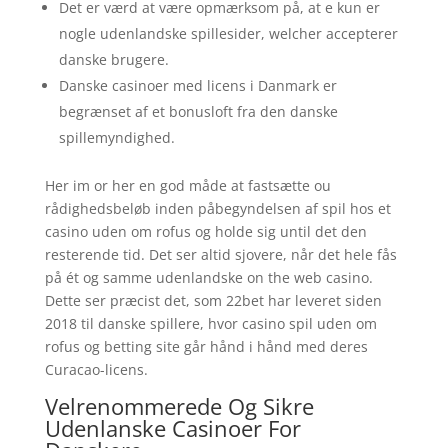
Det er værd at være opmærksom på, at e kun er
nogle udenlandske spillesider, welcher accepterer
danske brugere.
Danske casinoer med licens i Danmark er
begrænset af et bonusloft fra den danske
spillemyndighed.
Her im or her en god måde at fastsætte ou
rådighedsbeløb inden påbegyndelsen af spil hos et
casino uden om rofus og holde sig until det den
resterende tid. Det ser altid sjovere, når det hele fås
på ét og samme udenlandske on the web casino.
Dette ser præcist det, som 22bet har leveret siden
2018 til danske spillere, hvor casino spil uden om
rofus og betting site går hånd i hånd med deres
Curacao-licens.
Velrenommerede Og Sikre
Udenlanske Casinoer For