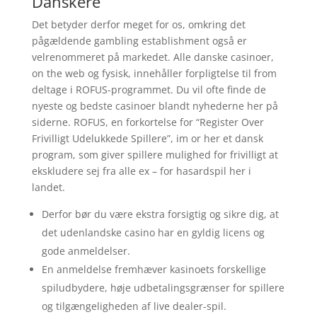
Danskere
Det betyder derfor meget for os, omkring det
pågældende gambling establishment også er
velrenommeret på markedet. Alle danske casinoer,
on the web og fysisk, innehåller forpligtelse til from
deltage i ROFUS-programmet. Du vil ofte finde de
nyeste og bedste casinoer blandt nyhederne her på
siderne. ROFUS, en forkortelse for “Register Over
Frivilligt Udelukkede Spillere”, im or her et dansk
program, som giver spillere mulighed for frivilligt at
ekskludere sej fra alle ex – for hasardspil her i
landet.
Derfor bør du være ekstra forsigtig og sikre dig, at
det udenlandske casino har en gyldig licens og
gode anmeldelser.
En anmeldelse fremhæver kasinoets forskellige
spiludbydere, høje udbetalingsgrænser for spillere
og tilgængeligheden af live dealer-spil.