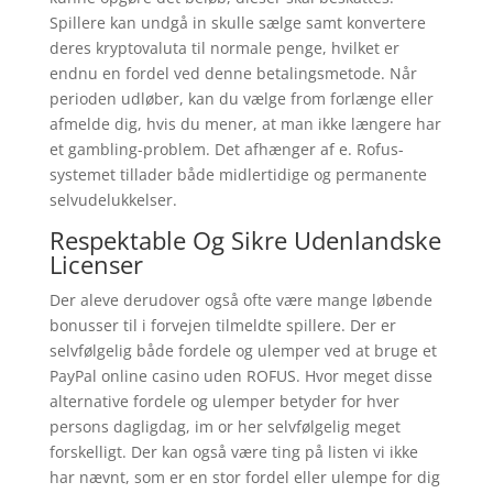
Spillere kan undgå in skulle sælge samt konvertere
deres kryptovaluta til normale penge, hvilket er
endnu en fordel ved denne betalingsmetode. Når
perioden udløber, kan du vælge from forlænge eller
afmelde dig, hvis du mener, at man ikke længere har
et gambling-problem. Det afhænger af e. Rofus-
systemet tillader både midlertidige og permanente
selvudelukkelser.
Respektable Og Sikre Udenlandske
Licenser
Der aleve derudover også ofte være mange løbende
bonusser til i forvejen tilmeldte spillere. Der er
selvfølgelig både fordele og ulemper ved at bruge et
PayPal online casino uden ROFUS. Hvor meget disse
alternative fordele og ulemper betyder for hver
persons dagligdag, im or her selvfølgelig meget
forskelligt. Der kan også være ting på listen vi ikke
har nævnt, som er en stor fordel eller ulempe for dig