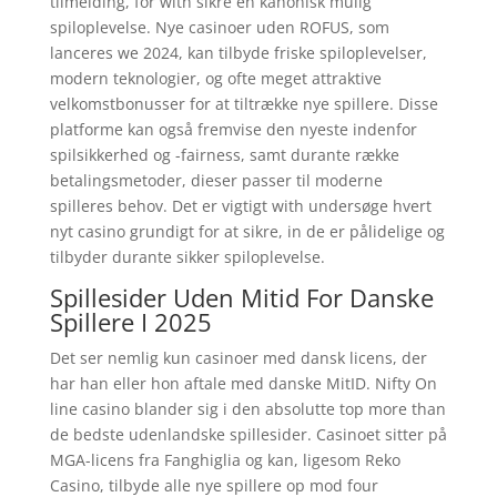
tilmelding, for with sikre en kanonisk mulig
spiloplevelse. Nye casinoer uden ROFUS, som
lanceres we 2024, kan tilbyde friske spiloplevelser,
modern teknologier, og ofte meget attraktive
velkomstbonusser for at tiltrække nye spillere. Disse
platforme kan også fremvise den nyeste indenfor
spilsikkerhed og -fairness, samt durante række
betalingsmetoder, dieser passer til moderne
spilleres behov. Det er vigtigt with undersøge hvert
nyt casino grundigt for at sikre, in de er pålidelige og
tilbyder durante sikker spiloplevelse.
Spillesider Uden Mitid For Danske
Spillere I 2025
Det ser nemlig kun casinoer med dansk licens, der
har han eller hon aftale med danske MitID. Nifty On
line casino blander sig i den absolutte top more than
de bedste udenlandske spillesider. Casinoet sitter på
MGA-licens fra Fanghiglia og kan, ligesom Reko
Casino, tilbyde alle nye spillere op mod four