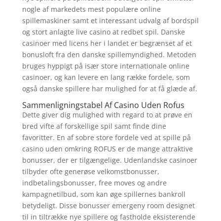
nogle af markedets mest populære online
spillemaskiner samt et interessant udvalg af bordspil
og stort anlagte live casino at redbet spil. Danske
casinoer med licens her i landet er begrænset af et
bonusloft fra den danske spillemyndighed. Metoden
bruges hyppigt på især store internationale online
casinoer, og kan levere en lang række fordele, som
også danske spillere har mulighed for at få glæde af.
Sammenligningstabel Af Casino Uden Rofus
Dette giver dig mulighed with regard to at prøve en
bred vifte af forskellige spil samt finde dine
favoritter. En af sobre store fordele ved at spille på
casino uden omkring ROFUS er de mange attraktive
bonusser, der er tilgængelige. Udenlandske casinoer
tilbyder ofte generøse velkomstbonusser,
indbetalingsbonusser, free moves og andre
kampagnetilbud, som kan øge spillernes bankroll
betydeligt. Disse bonusser emergeny room designet
til in tiltrække nye spillere og fastholde eksisterende