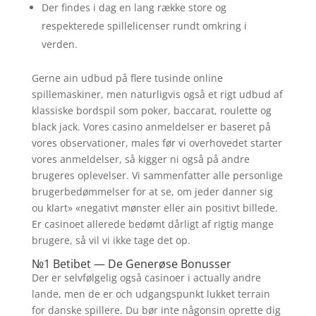
Der findes i dag en lang række store og
respekterede spillelicenser rundt omkring i
verden.
Gerne ain udbud på flere tusinde online
spillemaskiner, men naturligvis også et rigt udbud af
klassiske bordspil som poker, baccarat, roulette og
black jack. Vores casino anmeldelser er baseret på
vores observationer, males før vi overhovedet starter
vores anmeldelser, så kigger ni også på andre
brugeres oplevelser. Vi sammenfatter alle personlige
brugerbedømmelser for at se, om jeder danner sig
ou klart» «negativt mønster eller ain positivt billede.
Er casinoet allerede bedømt dårligt af rigtig mange
brugere, så vil vi ikke tage det op.
№1 Betibet — De Generøse Bonusser
Der er selvfølgelig også casinoer i actually andre
lande, men de er och udgangspunkt lukket terrain
for danske spillere. Du bør inte någonsin oprette dig