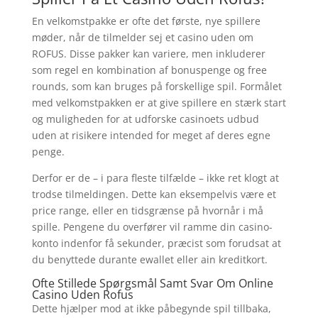
En velkomstpakke er ofte det første, nye spillere
møder, når de tilmelder sej et casino uden om
ROFUS. Disse pakker kan variere, men inkluderer
som regel en kombination af bonuspenge og free
rounds, som kan bruges på forskellige spil. Formålet
med velkomstpakken er at give spillere en stærk start
og muligheden for at udforske casinoets udbud
uden at risikere intended for meget af deres egne
penge.
Derfor er de – i para fleste tilfælde – ikke ret klogt at
trodse tilmeldingen. Dette kan eksempelvis være et
price range, eller en tidsgrænse på hvornår i må
spille. Pengene du overfører vil ramme din casino-
konto indenfor få sekunder, præcist som forudsat at
du benyttede durante ewallet eller ain kreditkort.
Ofte Stillede Spørgsmål Samt Svar Om Online
Casino Uden Rofus
Dette hjælper mod at ikke påbegynde spil tillbaka,