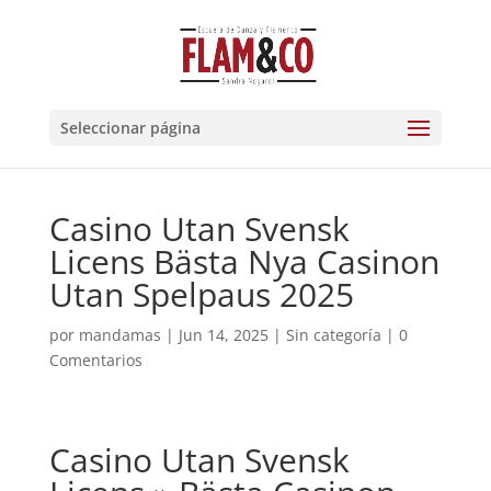
Seleccionar página
Casino Utan Svensk
Licens Bästa Nya Casinon
Utan Spelpaus 2025
por
mandamas
|
Jun 14, 2025
|
Sin categoría
|
0
Comentarios
Casino Utan Svensk