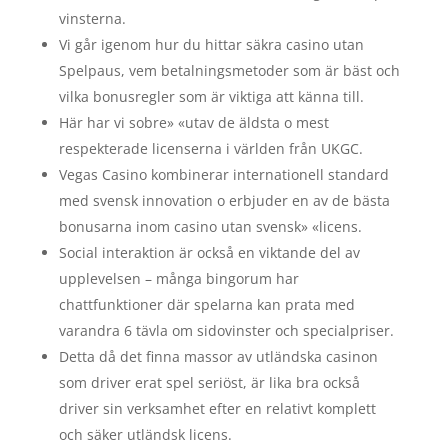
vinsterna.
Vi går igenom hur du hittar säkra casino utan
Spelpaus, vem betalningsmetoder som är bäst och
vilka bonusregler som är viktiga att känna till.
Här har vi sobre» «utav de äldsta o mest
respekterade licenserna i världen från UKGC.
Vegas Casino kombinerar internationell standard
med svensk innovation o erbjuder en av de bästa
bonusarna inom casino utan svensk» «licens.
Social interaktion är också en viktande del av
upplevelsen – många bingorum har
chattfunktioner där spelarna kan prata med
varandra 6 tävla om sidovinster och specialpriser.
Detta då det finna massor av utländska casinon
som driver erat spel seriöst, är lika bra också
driver sin verksamhet efter en relativt komplett
och säker utländsk licens.