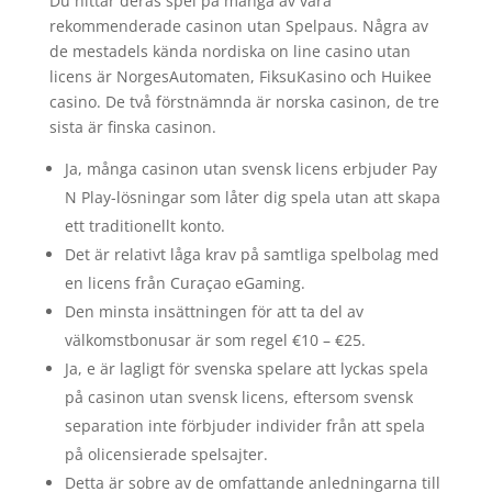
Du hittar deras spel på många av våra
rekommenderade casinon utan Spelpaus. Några av
de mestadels kända nordiska on line casino utan
licens är NorgesAutomaten, FiksuKasino och Huikee
casino. De två förstnämnda är norska casinon, de tre
sista är finska casinon.
Ja, många casinon utan svensk licens erbjuder Pay
N Play-lösningar som låter dig spela utan att skapa
ett traditionellt konto.
Det är relativt låga krav på samtliga spelbolag med
en licens från Curaçao eGaming.
Den minsta insättningen för att ta del av
välkomstbonusar är som regel €10 – €25.
Ja, e är lagligt för svenska spelare att lyckas spela
på casinon utan svensk licens, eftersom svensk
separation inte förbjuder individer från att spela
på olicensierade spelsajter.
Detta är sobre av de omfattande anledningarna till