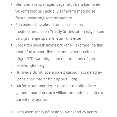
Den svenska spellagen säger att i bara kan få en
välkomstbonus i actually samband med noise
första insättning som ny spelare.
Ett casinos i avsaknad av svensk licens
mediterranean sea Trustly är dessutom något som
väldigt många spelare letar runt efter.
Spel utan svensk licens brukar till exempel ha fler
bonusfunktioner, fler vinstmöjligheter och en
högre RTP, samtidigt som de inte finns någon
tresekundersregel.
Huruvida du vill spela på ett casino i avsaknad av
licens eller inte är helt uppe till dig.
Därför rekommenderar mire att du alltid läser
igenom modulator och villkor innan du accepterar
durante ny bonus.
Du kan även spela på casino i avsaknad av konto