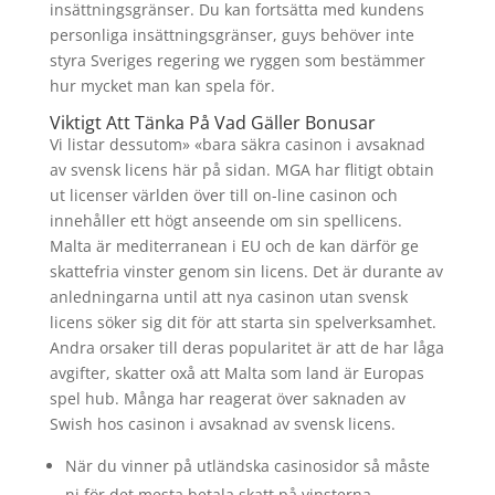
insättningsgränser. Du kan fortsätta med kundens
personliga insättningsgränser, guys behöver inte
styra Sveriges regering we ryggen som bestämmer
hur mycket man kan spela för.
Viktigt Att Tänka På Vad Gäller Bonusar
Vi listar dessutom» «bara säkra casinon i avsaknad
av svensk licens här på sidan. MGA har flitigt obtain
ut licenser världen över till on-line casinon och
innehåller ett högt anseende om sin spellicens.
Malta är mediterranean i EU och de kan därför ge
skattefria vinster genom sin licens. Det är durante av
anledningarna until att nya casinon utan svensk
licens söker sig dit för att starta sin spelverksamhet.
Andra orsaker till deras popularitet är att de har låga
avgifter, skatter oxå att Malta som land är Europas
spel hub. Många har reagerat över saknaden av
Swish hos casinon i avsaknad av svensk licens.
När du vinner på utländska casinosidor så måste
ni för det mesta betala skatt på vinsterna.