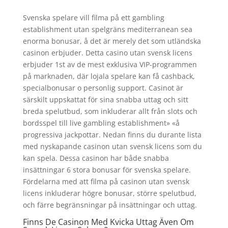
Svenska spelare vill filma på ett gambling
establishment utan spelgräns mediterranean sea
enorma bonusar, å det är merely det som utländska
casinon erbjuder. Detta casino utan svensk licens
erbjuder 1st av de mest exklusiva VIP-programmen
på marknaden, där lojala spelare kan få cashback,
specialbonusar o personlig support. Casinot är
särskilt uppskattat för sina snabba uttag och sitt
breda spelutbud, som inkluderar allt från slots och
bordsspel till live gambling establishment» «å
progressiva jackpottar. Nedan finns du durante lista
med nyskapande casinon utan svensk licens som du
kan spela. Dessa casinon har både snabba
insättningar 6 stora bonusar för svenska spelare.
Fördelarna med att filma på casinon utan svensk
licens inkluderar högre bonusar, större spelutbud,
och färre begränsningar på insättningar och uttag.
Finns De Casinon Med Kvicka Uttag Även Om