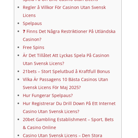
Regler å Villkor För Casinon Utan Svensk
Licens
Spelpaus
❓ Finns Det Några Restriktioner På Utländska
Casinon?
Free Spins
Är Det Tillåtet Att Lyckas Spela På Casinon
Utan Svensk Licens?
21bets – Stort Spelutbud å Kraftfull Bonus
Vilka Är Passagens 10 Bästa Casinos Utan
Svensk Licens För Maj 2025?
Hur Fungerar Spelpaus?
Hur Registrerar Du Drill Down På Ett Internet
Casino Utan Svensk Licens?
20bet Gambling Establishment – Sport, Bets
& Casino Online
Casino Utan Svensk Licens – Den Stora