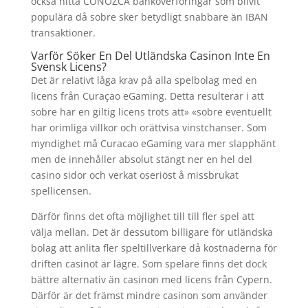
också hitta CONOZCA banköverföringar som blivit
populära då sobre sker betydligt snabbare än IBAN
transaktioner.
Varför Söker En Del Utländska Casinon Inte En
Svensk Licens?
Det är relativt låga krav på alla spelbolag med en
licens från Curaçao eGaming. Detta resulterar i att
sobre har en giltig licens trots att» «sobre eventuellt
har orimliga villkor och orättvisa vinstchanser. Som
myndighet må Curacao eGaming vara mer slapphänt
men de innehåller absolut stängt ner en hel del
casino sidor och verkat oseriöst å missbrukat
spellicensen.
Därför finns det ofta möjlighet till till fler spel att
välja mellan. Det är dessutom billigare för utländska
bolag att anlita fler speltillverkare då kostnaderna för
driften casinot är lägre. Som spelare finns det dock
bättre alternativ än casinon med licens från Cypern.
Därför är det främst mindre casinon som använder