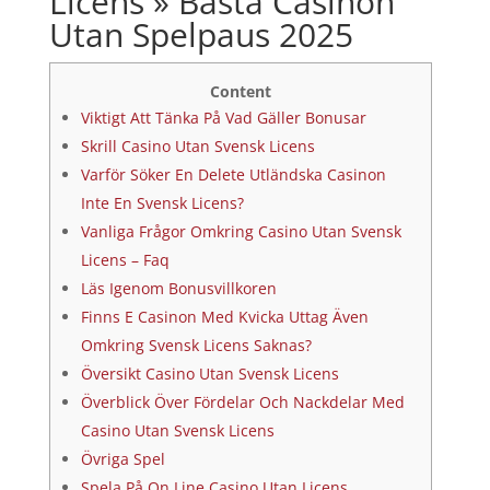
Licens » Bästa Casinon
Utan Spelpaus 2025
Content
Viktigt Att Tänka På Vad Gäller Bonusar
Skrill Casino Utan Svensk Licens
Varför Söker En Delete Utländska Casinon
Inte En Svensk Licens?
Vanliga Frågor Omkring Casino Utan Svensk
Licens – Faq
Läs Igenom Bonusvillkoren
Finns E Casinon Med Kvicka Uttag Även
Omkring Svensk Licens Saknas?
Översikt Casino Utan Svensk Licens
Överblick Över Fördelar Och Nackdelar Med
Casino Utan Svensk Licens
Övriga Spel
Spela På On Line Casino Utan Licens