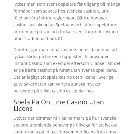
lyckas man som svensk spelare får tillgång till många
förmåner som saknas hos svenska casinon, until
följd av våra hårda regleringar. Bättre bonusar,
casino i avsaknad av Spelpaus och större spelutbud
är exempel på vad och lockar svenskar until casinon
utan Traditional bank ID.
Därefter går man in på casinots hemsida genom att
lyckas klicka på länken i topplistan. Vi använder
Instant Casino som exempel eftersom vi anser att det
är de bästa casinot på nätet utan svensk spellicens.
Det är lagligt att spela casino utan licens i Sverige,
guys säkerheten kan variera ganska mycket
beroende på vilket casino du spelar hos.
Spela På On Line Casino Utan
Licens
Utöver det kommer ni kika närmare på hur svenska
spelare utomlands behöver gå tillväga för att lyckas
kunna spela på ett casino som har licens från annat