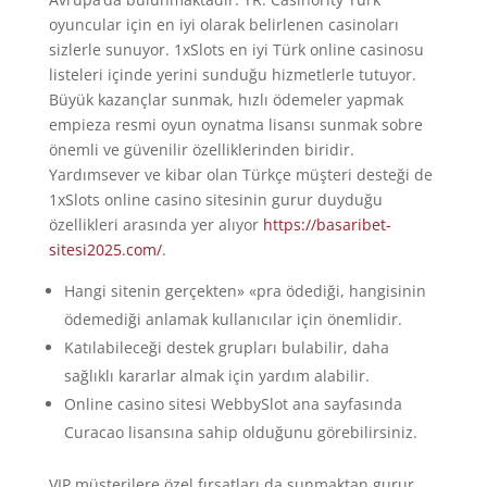
oyuncular için en iyi olarak belirlenen casinoları
sizlerle sunuyor. 1xSlots en iyi Türk online casinosu
listeleri içinde yerini sunduğu hizmetlerle tutuyor.
Büyük kazançlar sunmak, hızlı ödemeler yapmak
empieza resmi oyun oynatma lisansı sunmak sobre
önemli ve güvenilir özelliklerinden biridir.
Yardımsever ve kibar olan Türkçe müşteri desteği de
1xSlots online casino sitesinin gurur duyduğu
özellikleri arasında yer alıyor
https://basaribet-
sitesi2025.com/
.
Hangi sitenin gerçekten» «pra ödediği, hangisinin
ödemediği anlamak kullanıcılar için önemlidir.
Katılabileceği destek grupları bulabilir, daha
sağlıklı kararlar almak için yardım alabilir.
Online casino sitesi WebbySlot ana sayfasında
Curacao lisansına sahip olduğunu görebilirsiniz.
VIP müşterilere özel fırsatları da sunmaktan gurur