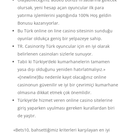
olursak, yeni hesap açan oyuncular ilk para
yatırma işlemlerini yaptığında 100% Hoş geldin
Bonusu kazanıyorlar.
Bu Türk online on line casino sitesinin sunduğu
oyunlar oldukça geniş bir yelpazeye sahip.
TR. Casinority Türk oyuncular için en iyi olarak
belirlenen casinoları sizlerle sunuyor.
Tabii ki Türkiye’deki kumarhanelerin tamamen
yasa dışı olduğunu yeniden hatırlatmalıyız.»
«[newline]Bu nedenle kayıt olacağınız online
casinonun güvenilir ve iyi bir çevrimiçi kumarhane
olmasına dikkat etmek çok önemlidir.
Türkiye’de hizmet veren online casino sitelerine
giriş yaparken uyulması gereken kurallardan biri
de yaştır.
«Bets10, bahsettiğimiz kriterleri karşılayan en iyi