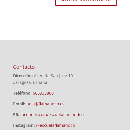
Contacto
Dirección:
Avenida San José 191
Zaragoza, España
Teléfono:
665938860
Email:
hola@flamandco.es
FB:
facebook.com/escuelaflamandco
Instagram:
@escuelaflamandco