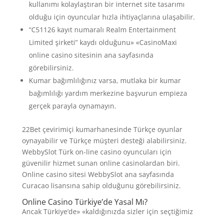
kullanımı kolaylaştıran bir internet site tasarımı
olduğu için oyuncular hızla ihtiyaçlarına ulaşabilir.
“C51126 kayıt numaralı Realm Entertainment
Limited şirketi” kaydı olduğunu» «CasinoMaxi
online casino sitesinin ana sayfasında
görebilirsiniz.
Kumar bağımlılığınız varsa, mutlaka bir kumar
bağımlılığı yardım merkezine başvurun empieza
gerçek parayla oynamayın.
22Bet çevirimiçi kumarhanesinde Türkçe oyunlar
oynayabilir ve Türkçe müşteri desteği alabilirsiniz.
WebbySlot Türk on-line casino oyuncuları için
güvenilir hizmet sunan online casinolardan biri.
Online casino sitesi WebbySlot ana sayfasında
Curacao lisansına sahip olduğunu görebilirsiniz.
Online Casino Türkiye’de Yasal Mı?
Ancak Türkiye’de» «kaldığınızda sizler için seçtiğimiz