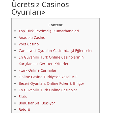
Ücretsiz Casinos
Oyunları»
Content
Top Türk Çevrimdışı Kumarhaneleri
Anadolu Casino
Vbet Casino
Gametwist Oyunları Casino’da Iyi Eğlenceler
En Güvenilir Türk Online Casinolarının
Karşılaması Gereken Kriterler
«türk Online Casinolar
Online Casino Türkiye’de Yasal Mı?
Beceri Oyunları, Online Poker & Bingo»
En Güvenilir Türk Online Casinolar
Slots
Bonuslar Sizi Bekliyor
Bets10