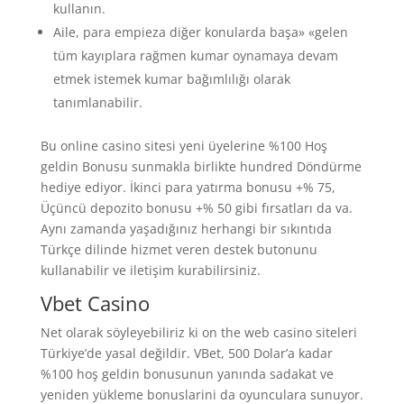
kullanın.
Aile, para empieza diğer konularda başa» «gelen
tüm kayıplara rağmen kumar oynamaya devam
etmek istemek kumar bağımlılığı olarak
tanımlanabilir.
Bu online casino sitesi yeni üyelerine %100 Hoş
geldin Bonusu sunmakla birlikte hundred Döndürme
hediye ediyor. İkinci para yatırma bonusu +% 75,
Üçüncü depozito bonusu +% 50 gibi fırsatları da va.
Aynı zamanda yaşadığınız herhangi bir sıkıntıda
Türkçe dilinde hizmet veren destek butonunu
kullanabilir ve iletişim kurabilirsiniz.
Vbet Casino
Net olarak söyleyebiliriz ki on the web casino siteleri
Türkiye’de yasal değildir. VBet, 500 Dolar’a kadar
%100 hoş geldin bonusunun yanında sadakat ve
yeniden yükleme bonuslarini da oyunculara sunuyor.