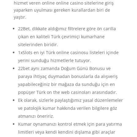
hizmet veren online online casino sitelerine giriş
yaparken uyulması gereken kurallardan biri de
yaştır.
22Bet, dikkate aldığımız filtrelere göre ön carilla
çıkan en kaliteli Türk çevrimiçi kumarhane
sitelerinden biridir.
1xSlots en iyi Türk online casinosu listeleri içinde
yerini sunduğu hizmetlerle tutuyor.
22bet aynı zamanda Doğum Günü Bonusu ve
paraya ihtiyaç duymadan bonuslarla da alışveriş
yapabileceğiniz bir mağaza da sunduğu için en
popüşer Türk on the web casinoları arasındadır.
Ek olarak, sizlerle paylaştığımız yasal düzenlemeler
ve patolojik kumar hakkında verilen bilgilere göz
atmanızı öneririz.
Kumar oynamanızı kontrol etmek için para yatırma
limitleri veya kendi kendini dışlama gibi araçlar