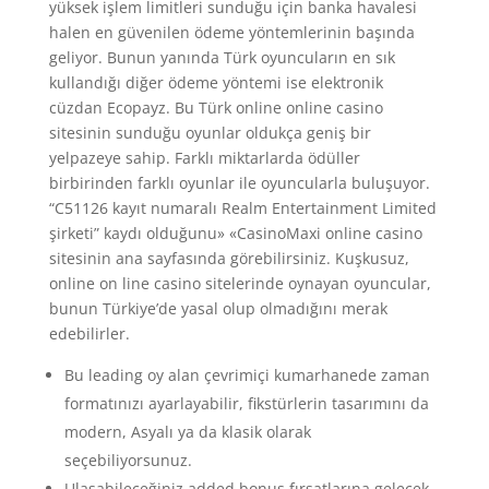
yüksek işlem limitleri sunduğu için banka havalesi
halen en güvenilen ödeme yöntemlerinin başında
geliyor. Bunun yanında Türk oyuncuların en sık
kullandığı diğer ödeme yöntemi ise elektronik
cüzdan Ecopayz. Bu Türk online online casino
sitesinin sunduğu oyunlar oldukça geniş bir
yelpazeye sahip. Farklı miktarlarda ödüller
birbirinden farklı oyunlar ile oyuncularla buluşuyor.
“C51126 kayıt numaralı Realm Entertainment Limited
şirketi” kaydı olduğunu» «CasinoMaxi online casino
sitesinin ana sayfasında görebilirsiniz. Kuşkusuz,
online on line casino sitelerinde oynayan oyuncular,
bunun Türkiye’de yasal olup olmadığını merak
edebilirler.
Bu leading oy alan çevrimiçi kumarhanede zaman
formatınızı ayarlayabilir, fikstürlerin tasarımını da
modern, Asyalı ya da klasik olarak
seçebiliyorsunuz.
Ulaşabileceğiniz added bonus fırsatlarına gelecek