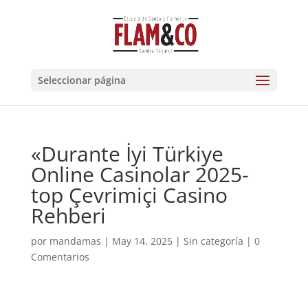
Seleccionar página
«Durante İyi Türkiye
Online Casinolar 2025-
top Çevrimiçi Casino
Rehberi
por
mandamas
|
May 14, 2025
|
Sin categoría
|
0
Comentarios