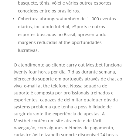
basquete, tênis, vôlei e vários outros esportes
conocidos entre os brasileiros.
Cobertura abrange» «também de 1. 000 eventos
diários, incluindo futebol, eSports e outros
esportes buscados no Brasil, apresentando
margens reduzidas at the oportunidades
lucrativas.
O atendimento ao cliente carry out Mostbet funciona
twenty four horas por dia, 7 dias durante semana,
oferecendo suporte em português através de chat ao
vivo, e-mail at the telefone. Nossa squadra de
suporte é composta por profissionais treinados e
experientes, capazes de delimitar qualquer dúvida
systems problema que tenha a possibilidade de
surgir durante the experiência de apostas. A
Mostbet contém um site atraente e de fácil
navegação, com algunos métodos de pagamento,
cadastro ágil elizabeth suporte disponível 24 horas