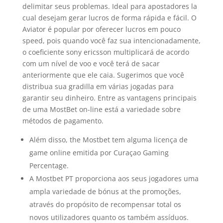
delimitar seus problemas. Ideal para apostadores la
cual desejam gerar lucros de forma rápida e fácil. O
Aviator é popular por oferecer lucros em pouco
speed, pois quando você faz sua intencionadamente,
o coeficiente sony ericsson multiplicará de acordo
com um nível de voo e você terá de sacar
anteriormente que ele caia. Sugerimos que você
distribua sua gradilla em várias jogadas para
garantir seu dinheiro. Entre as vantagens principais
de uma MostBet on-line está a variedade sobre
métodos de pagamento.
Além disso, the Mostbet tem alguma licença de
game online emitida por Curaçao Gaming
Percentage.
A Mostbet PT proporciona aos seus jogadores uma
ampla variedade de bónus at the promoções,
através do propósito de recompensar total os
novos utilizadores quanto os também assíduos.