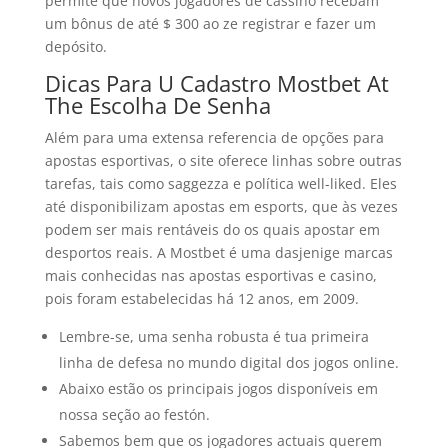
permite que novos jogadores de cassino recebam
um bônus de até $ 300 ao ze registrar e fazer um
depósito.
Dicas Para U Cadastro Mostbet At
The Escolha De Senha
Além para uma extensa referencia de opções para
apostas esportivas, o site oferece linhas sobre outras
tarefas, tais como saggezza e política well-liked. Eles
até disponibilizam apostas em esports, que às vezes
podem ser mais rentáveis do os quais apostar em
desportos reais. A Mostbet é uma dasjenige marcas
mais conhecidas nas apostas esportivas e casino,
pois foram estabelecidas há 12 anos, em 2009.
Lembre-se, uma senha robusta é tua primeira
linha de defesa no mundo digital dos jogos online.
Abaixo estão os principais jogos disponíveis em
nossa seção ao festón.
Sabemos bem que os jogadores actuais querem