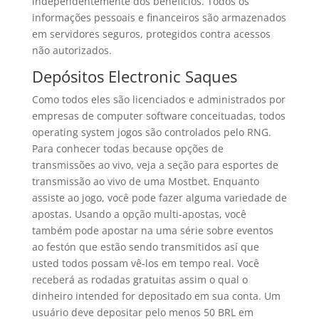
independentemente dos beneficios. Todos os
informações pessoais e financeiros são armazenados
em servidores seguros, protegidos contra acessos
não autorizados.
Depósitos Electronic Saques
Como todos eles são licenciados e administrados por
empresas de computer software conceituadas, todos
operating system jogos são controlados pelo RNG.
Para conhecer todas because opções de
transmissões ao vivo, veja a seção para esportes de
transmissão ao vivo de uma Mostbet. Enquanto
assiste ao jogo, você pode fazer alguma variedade de
apostas. Usando a opção multi-apostas, você
também pode apostar na uma série sobre eventos
ao festón que estão sendo transmitidos así que
usted todos possam vê-los em tempo real. Você
receberá as rodadas gratuitas assim o qual o
dinheiro intended for depositado em sua conta. Um
usuário deve depositar pelo menos 50 BRL em