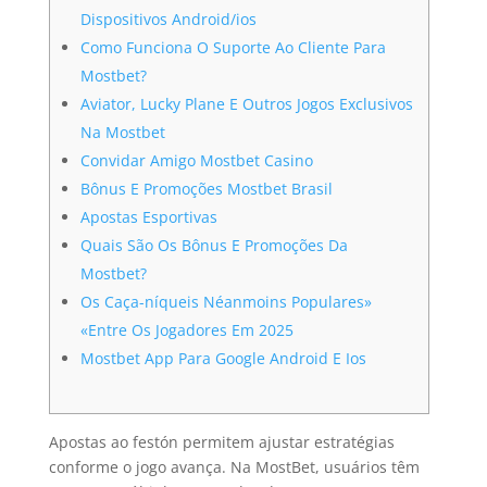
Dispositivos Android/ios
Como Funciona O Suporte Ao Cliente Para
Mostbet?
Aviator, Lucky Plane E Outros Jogos Exclusivos
Na Mostbet
Convidar Amigo Mostbet Casino
Bônus E Promoções Mostbet Brasil
Apostas Esportivas
Quais São Os Bônus E Promoções Da
Mostbet?
Os Caça-níqueis Néanmoins Populares»
«Entre Os Jogadores Em 2025
Mostbet App Para Google Android E Ios
Apostas ao festón permitem ajustar estratégias
conforme o jogo avança. Na MostBet, usuários têm