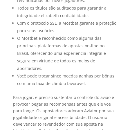
reivindicadas por novos jogadores.
Todos os títulos são auditados para garantir a
integridade elizabeth confiabilidade.
Com o protocolo SSL, a Mostbet garante a proteção
para seus usuários.
O Mostbet é reconhecido como alguma das
principais plataformas de apostas on-line no
Brasil, oferecendo uma experiência íntegral e
segura em virtude de todos os meios de
apostadores.
Você pode trocar since moedas ganhas por bônus
com uma taxa de câmbio favorável.
Para jogar, é preciso sustentar o controle do avião e
provocar pegar as recompensas antes que ele voe
para longe. Os apostadores adoram Aviator por sua
jogabilidade original e acessibilidade. O usuário
deve vencer to revendedor com sua aposta na