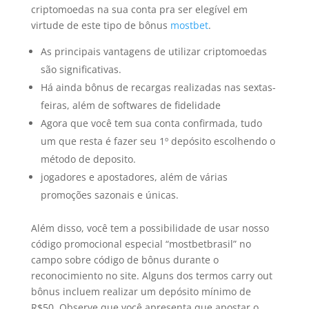
criptomoedas na sua conta pra ser elegível em
virtude de este tipo de bônus
mostbet
.
As principais vantagens de utilizar criptomoedas
são significativas.
Há ainda bônus de recargas realizadas nas sextas-
feiras, além de softwares de fidelidade
Agora que você tem sua conta confirmada, tudo
um que resta é fazer seu 1º depósito escolhendo o
método de deposito.
jogadores e apostadores, além de várias
promoções sazonais e únicas.
Além disso, você tem a possibilidade de usar nosso
código promocional especial “mostbetbrasil” no
campo sobre código de bônus durante o
reconocimiento no site. Alguns dos termos carry out
bônus incluem realizar um depósito mínimo de
R$50. Observe que você apresenta que apostar o