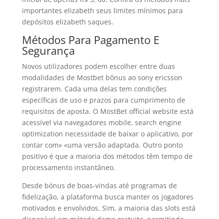
importantes elizabeth seus limites mínimos para
depósitos elizabeth saques.
Métodos Para Pagamento E
Segurança
Novos utilizadores podem escolher entre duas
modalidades de Mostbet bônus ao sony ericsson
registrarem. Cada uma delas tem condições
específicas de uso e prazos para cumprimento de
requisitos de aposta. O MostBet official website está
acessível via navegadores mobile, search engine
optimization necessidade de baixar o aplicativo, por
contar com» «uma versão adaptada. Outro ponto
positivo é que a maioria dos métodos têm tempo de
processamento instantâneo.
Desde bónus de boas-vindas até programas de
fidelização, a plataforma busca manter os jogadores
motivados e envolvidos. Sim, a maioria das slots está