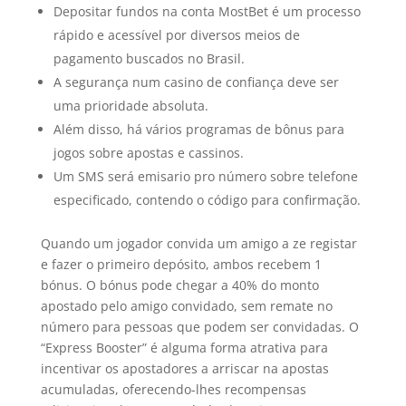
Depositar fundos na conta MostBet é um processo
rápido e acessível por diversos meios de
pagamento buscados no Brasil.
A segurança num casino de confiança deve ser
uma prioridade absoluta.
Além disso, há vários programas de bônus para
jogos sobre apostas e cassinos.
Um SMS será emisario pro número sobre telefone
especificado, contendo o código para confirmação.
Quando um jogador convida um amigo a ze registar
e fazer o primeiro depósito, ambos recebem 1
bónus. O bónus pode chegar a 40% do monto
apostado pelo amigo convidado, sem remate no
número para pessoas que podem ser convidadas. O
“Express Booster” é alguma forma atrativa para
incentivar os apostadores a arriscar na apostas
acumuladas, oferecendo-lhes recompensas