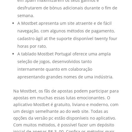
em Spain maximizarem os seus ganhos e
desfrutarem de bónus adicionais durante o fim de
semana.
A Mostbet apresenta um site atraente e de fácil
navegação, com algunos métodos de pagamento,
cadastro ágil at the suporte disponível twenty four
horas por rato.
A tablado Mostbet Portugal oferece uma ampla
seleção de jogos, desenvolvidos tanto
internamente quanto em colaboração
apresentando grandes nomes de uma indústria.
Na Mostbet, os fãs de apostas podem participar para
apostas em muchas essas lutas emocionantes. O
aplicativo Mostbet é gratuito, liviano e moderno, com
um design semelhante ao do web site. Todas as
opções da versão pc estão disponíveis no aplicativo.
Com muitos métodos, é possível fazer um depósito
inicial de apenas R$ 3, 00. Confira os métodos mais