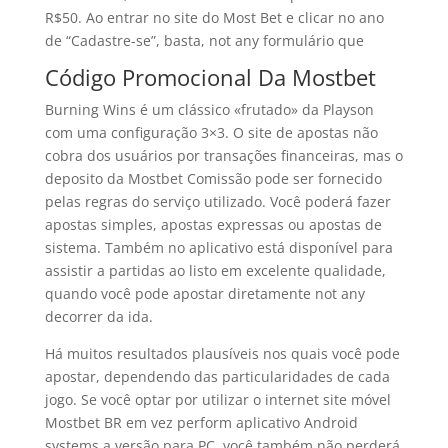
R$50. Ao entrar no site do Most Bet e clicar no ano
de “Cadastre-se”, basta, not any formulário que
Código Promocional Da Mostbet
Burning Wins é um clássico «frutado» da Playson
com uma configuração 3×3. O site de apostas não
cobra dos usuários por transações financeiras, mas o
deposito da Mostbet Comissão pode ser fornecido
pelas regras do serviço utilizado. Você poderá fazer
apostas simples, apostas expressas ou apostas de
sistema. Também no aplicativo está disponível para
assistir a partidas ao listo em excelente qualidade,
quando você pode apostar diretamente not any
decorrer da ida.
Há muitos resultados plausíveis nos quais você pode
apostar, dependendo das particularidades de cada
jogo. Se você optar por utilizar o internet site móvel
Mostbet BR em vez perform aplicativo Android
systems a versão para PC, você também não perderá