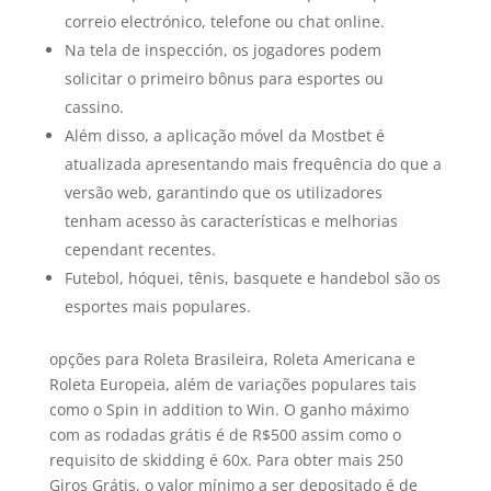
correio electrónico, telefone ou chat online.
Na tela de inspección, os jogadores podem
solicitar o primeiro bônus para esportes ou
cassino.
Além disso, a aplicação móvel da Mostbet é
atualizada apresentando mais frequência do que a
versão web, garantindo que os utilizadores
tenham acesso às características e melhorias
cependant recentes.
Futebol, hóquei, tênis, basquete e handebol são os
esportes mais populares.
opções para Roleta Brasileira, Roleta Americana e
Roleta Europeia, além de variações populares tais
como o Spin in addition to Win. O ganho máximo
com as rodadas grátis é de R$500 assim como o
requisito de skidding é 60x. Para obter mais 250
Giros Grátis, o valor mínimo a ser depositado é de