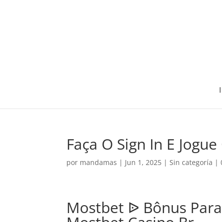
I
Faça O Sign In E Jogue
por
mandamas
|
Jun 1, 2025
|
Sin categoría
|
Mostbet ᐉ Bônus Para 