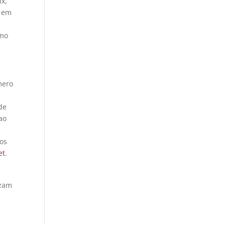
ix,
s em
imo
mero
de
ao
gos
et
.
izam