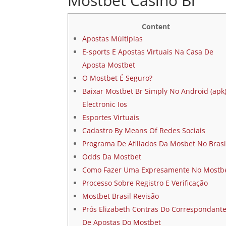
Mostbet Casino Br
Content
Apostas Múltiplas
E-sports E Apostas Virtuais Na Casa De
Aposta Mostbet
O Mostbet É Seguro?
Baixar Mostbet Br Simply No Android (apk
Electronic Ios
Esportes Virtuais
Cadastro By Means Of Redes Sociais
Programa De Afiliados Da Mosbet No Brasi
Odds Da Mostbet
Como Fazer Uma Expresamente No Mostb
Processo Sobre Registro E Verificação
Mostbet Brasil Revisão
Prós Elizabeth Contras Do Correspondant
De Apostas Do Mostbet