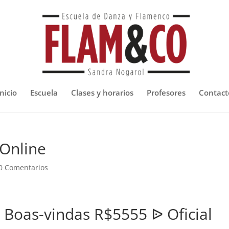
nicio
Escuela
Clases y horarios
Profesores
Contact
 Online
0 Comentarios
Boas-vindas R$5555 ᐉ Oficial