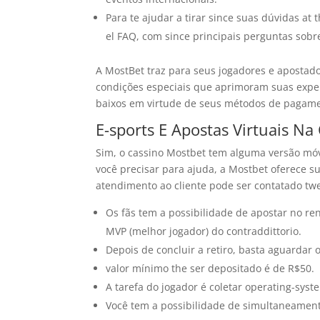
Para te ajudar a tirar since suas dúvidas a
el FAQ, com since principais perguntas sobr
A MostBet traz para seus jogadores e apostad
condições especiais que aprimoram suas expe
baixos em virtude de seus métodos de pagame
E-sports E Apostas Virtuais N
Sim, o cassino Mostbet tem alguma versão móv
você precisar para ajuda, a Mostbet oferece 
atendimento ao cliente pode ser contatado twe
Os fãs tem a possibilidade de apostar no re
MVP (melhor jogador) do contraddittorio.
Depois de concluir a retiro, basta aguardar
valor mínimo the ser depositado é de R$50.
A tarefa do jogador é coletar operating-syst
Você tem a possibilidade de simultaneament