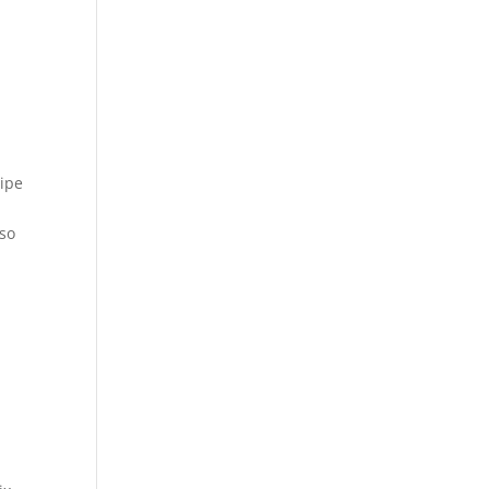
ipe
so