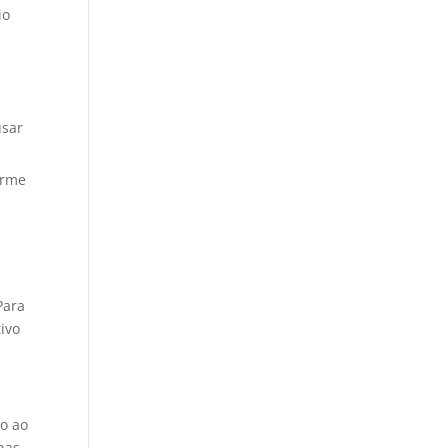
io
usar
orme
Para
ivo
ão ao
nas