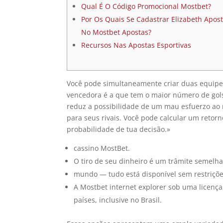
Qual É O Código Promocional Mostbet?
Por Os Quais Se Cadastrar Elizabeth Apos
No Mostbet Apostas?
Recursos Nas Apostas Esportivas
Você pode simultaneamente criar duas equipe
vencedora é a que tem o maior número de gol
reduz a possibilidade de um mau esfuerzo ao
para seus rivais. Você pode calcular um retor
probabilidade de tua decisão.»
cassino MostBet.
O tiro de seu dinheiro é um trâmite semelh
mundo — tudo está disponível sem restriçõe
A Mostbet internet explorer sob uma licença 
países, inclusive no Brasil.