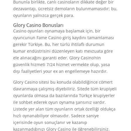
Bununla birlikte, canlı casinoların dikkate değer bir
dezavantajı, ücretsiz demoların bulunmamasıdır; bu,
oyunların yalnızca gerçek para.
Glory Casino Bonusları
Casino oyunları oynamaya başlamak için, bir
oyuncunun Fame Casino giriş kaydını tamamlaması
gerekir Türkiye. Bu, her türlü ihtilaflı durumun
kumar endüstrisini düzenleyen katı mevzuata göre
ele alınacağını garanti eder. Glory Casino’nin
güvenlik hizmeti 7/24 hizmet vermekte olup, yasa
dışı faaliyetleri your ex an engellemeye hazırdır.
Glory Casino sitesi bu konuda olabildiğince cömert
davranmaya çalışmış diyebiliriz. Sitede tüm krupiyeli
oyunlarda olmasa da bazılarında Türkçe krupiyerler
ile sohbet ederek oyun oynama şansınız vardır.
Listede yer alan tüm oyunların ortak özelliği oldukça
hızlı oynanabiliyor olmasıdır. Sadece saniye
içerisinde oyun sonuçlanır ve kazanıp
kazanmadığınızı Glory Casino ile öğrenebilirsiniz.