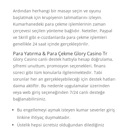
Ardından herhangi bir masayı seçin ve oyunu
başlatmak için krupiyenin talimatlarını izleyin.
Kumarhanedeki para çekme işlemlerinin zaman
çerçevesi seçilen yönteme bağlıdır. Neteller, Paypal
ve Skrill gibi e-cüzdanlarda para çekme işlemleri
genellikle 24 saat içinde gerçekleştirilir.
Para Yatırma & Para Çekme Glory Casino Tr
Glory Casino canlı destek hattıyla hesap doğrulama,
şifremi unuttum, promosyon seçenekleri, finans
süreci gibi tüm konularla ilgilenmektedir. Tabi
sorunlar her an gerçekleşebileceği için destek hatları
daima aktiftir. Bu nedenle uygulamalar üzerinden
veya web giriş seçeneğinden 7/24 canlı desteğe
bağlanabilirsiniz.
Bu engellemeyi aşmak isteyen kumar severler giriş
linkine ihtiyaç duymaktadır.
Üstelik hepsi ücretsiz olduğundan dilediğiniz