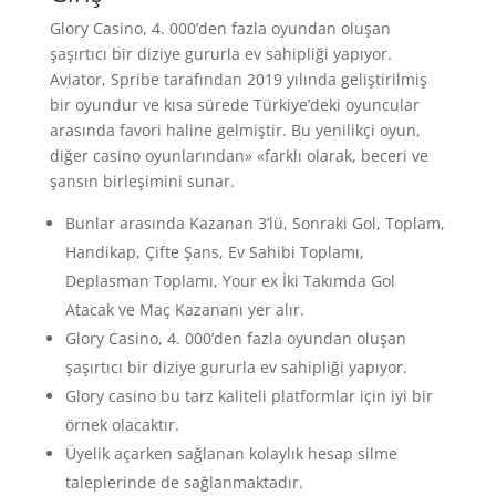
Glory Casino, 4. 000’den fazla oyundan oluşan
şaşırtıcı bir diziye gururla ev sahipliği yapıyor.
Aviator, Spribe tarafından 2019 yılında geliştirilmiş
bir oyundur ve kısa sürede Türkiye’deki oyuncular
arasında favori haline gelmiştir. Bu yenilikçi oyun,
diğer casino oyunlarından» «farklı olarak, beceri ve
şansın birleşimini sunar.
Bunlar arasında Kazanan 3’lü, Sonraki Gol, Toplam,
Handikap, Çifte Şans, Ev Sahibi Toplamı,
Deplasman Toplamı, Your ex İki Takımda Gol
Atacak ve Maç Kazananı yer alır.
Glory Casino, 4. 000’den fazla oyundan oluşan
şaşırtıcı bir diziye gururla ev sahipliği yapıyor.
Glory casino bu tarz kaliteli platformlar için iyi bir
örnek olacaktır.
Üyelik açarken sağlanan kolaylık hesap silme
taleplerinde de sağlanmaktadır.