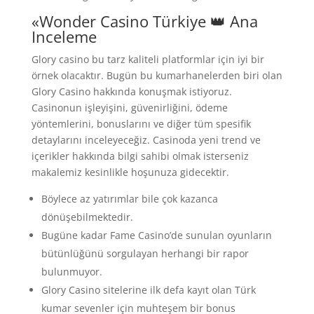
«Wonder Casino Türkiye 👑 Ana
Inceleme
Glory casino bu tarz kaliteli platformlar için iyi bir
örnek olacaktır. Bugün bu kumarhanelerden biri olan
Glory Casino hakkında konuşmak istiyoruz.
Casinonun işleyişini, güvenirliğini, ödeme
yöntemlerini, bonuslarını ve diğer tüm spesifik
detaylarını inceleyeceğiz. Casinoda yeni trend ve
içerikler hakkında bilgi sahibi olmak isterseniz
makalemiz kesinlikle hoşunuza gidecektir.
Böylece az yatırımlar bile çok kazanca
dönüşebilmektedir.
Bugüne kadar Fame Casino’de sunulan oyunların
bütünlüğünü sorgulayan herhangi bir rapor
bulunmuyor.
Glory Casino sitelerine ilk defa kayıt olan Türk
kumar sevenler için muhteşem bir bonus