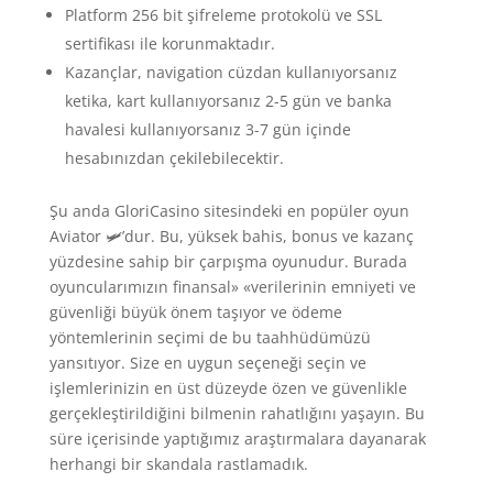
Platform 256 bit şifreleme protokolü ve SSL
sertifikası ile korunmaktadır.
Kazançlar, navigation cüzdan kullanıyorsanız
ketika, kart kullanıyorsanız 2-5 gün ve banka
havalesi kullanıyorsanız 3-7 gün içinde
hesabınızdan çekilebilecektir.
Şu anda GloriCasino sitesindeki en popüler oyun
Aviator 🛩️’dur. Bu, yüksek bahis, bonus ve kazanç
yüzdesine sahip bir çarpışma oyunudur. Burada
oyuncularımızın finansal» «verilerinin emniyeti ve
güvenliği büyük önem taşıyor ve ödeme
yöntemlerinin seçimi de bu taahhüdümüzü
yansıtıyor. Size en uygun seçeneği seçin ve
işlemlerinizin en üst düzeyde özen ve güvenlikle
gerçekleştirildiğini bilmenin rahatlığını yaşayın. Bu
süre içerisinde yaptığımız araştırmalara dayanarak
herhangi bir skandala rastlamadık.