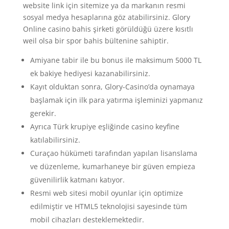
website link için sitemize ya da markanın resmi
sosyal medya hesaplarına göz atabilirsiniz. Glory
Online casino bahis şirketi görüldüğü üzere kısıtlı
weil olsa bir spor bahis bültenine sahiptir.
Amiyane tabir ile bu bonus ile maksimum 5000 TL
ek bakiye hediyesi kazanabilirsiniz.
Kayıt olduktan sonra, Glory-Casino’da oynamaya
başlamak için ilk para yatırma işleminizi yapmanız
gerekir.
Ayrıca Türk krupiye eşliğinde casino keyfine
katılabilirsiniz.
Curaçao hükümeti tarafından yapılan lisanslama
ve düzenleme, kumarhaneye bir güven empieza
güvenilirlik katmanı katıyor.
Resmi web sitesi mobil oyunlar için optimize
edilmiştir ve HTML5 teknolojisi sayesinde tüm
mobil cihazları desteklemektedir.