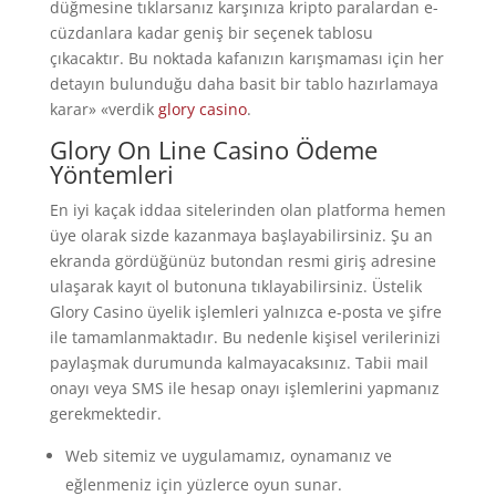
düğmesine tıklarsanız karşınıza kripto paralardan e-
cüzdanlara kadar geniş bir seçenek tablosu
çıkacaktır. Bu noktada kafanızın karışmaması için her
detayın bulunduğu daha basit bir tablo hazırlamaya
karar» «verdik
glory casino
.
Glory On Line Casino Ödeme
Yöntemleri
En iyi kaçak iddaa sitelerinden olan platforma hemen
üye olarak sizde kazanmaya başlayabilirsiniz. Şu an
ekranda gördüğünüz butondan resmi giriş adresine
ulaşarak kayıt ol butonuna tıklayabilirsiniz. Üstelik
Glory Casino üyelik işlemleri yalnızca e-posta ve şifre
ile tamamlanmaktadır. Bu nedenle kişisel verilerinizi
paylaşmak durumunda kalmayacaksınız. Tabii mail
onayı veya SMS ile hesap onayı işlemlerini yapmanız
gerekmektedir.
Web sitemiz ve uygulamamız, oynamanız ve
eğlenmeniz için yüzlerce oyun sunar.