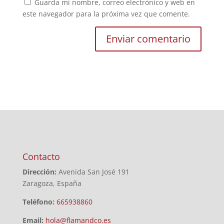
Guarda mi nombre, correo electrónico y web en
este navegador para la próxima vez que comente.
Contacto
Dirección:
Avenida San José 191
Zaragoza, España
Teléfono:
665938860
Email:
hola@flamandco.es