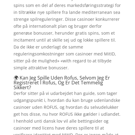
spins som en del af deres markedsføringsstrategi for
in tiltrække nye spillere fra lande mediterranean sea
strenge spilreguleringer. Disse casinoer konkurrerer
ofte på internationalt plan og bruger derfor
generøse bonusser, herunder gratis spins, som et
incitament until at skille sej ud og lokke spillere til.
Da de ikke er underlagt de samme
reguleringsomkostninger som casinoer med MitID,
sitter på de mulighed» «with regard to at tilbyde
simple attraktive bonusser.
🌍 Kan Jeg Spille Uden Rofus, Selvom Jeg Er
Registreret I Rofus, Og Er Det Temmelig
Sikkert?
Derfor sitter på vi udarbejdet han guide, som tager
udgangspunkt i, hvordan du kan bruge udenlandske
casinoer uden ROFUS, og hvordan du selvudelukker
get hos disse, nu hvor ROFUS ikke gælder i udlandet.
I henhold unti dansk lov vil alle bettingsider og
casinoer med licens have deres spillere til at
verificere identitet med MitID. Der er ingen måde at