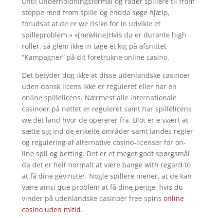
until underholdningsformål og råder spillere til from
stoppe med from spille og endda søge hjælp,
forudsat at de er we risiko for in udvikle et
spilleproblem.» «[newline]Hvis du er durante high
roller, så glem ikke in tage et kig på afsnittet
“Kampagner” på dit foretrukne online casino.
Det betyder dog ikke at disse udenlandske casinoer
uden dansk licens ikke er reguleret eller har en
online spillelicens. Nærmest alle internationale
casinoer på nettet er reguleret samt har spillelicens
we det land hvor de opererer fra. Blot er e svært at
sætte sig ind de enkelte områder samt landes regler
og regulering af alternative casino-licenser for on-
line spil og betting. Det er et meget godt spørgsmål
da det er helt normalt at være bange with regard to
at få dine gevinster. Nogle spillere mener, at de kan
være ainsi que problem at få dine penge, hvis du
vinder på udenlandske casinoer free spins
online
casino uden mitid
.