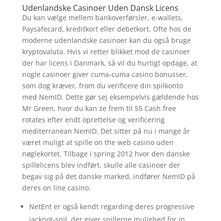
Udenlandske Casinoer Uden Dansk Licens
Du kan vælge mellem bankoverførsler, e-wallets,
Paysafecard, kreditkort eller debetkort. Ofte hos de
moderne udenlandske casinoer kan du også bruge
kryptovaluta. Hvis vi retter blikket mod de casinoer
der har licens i Danmark, så vil du hurtigt opdage, at
nogle casinoer giver cuma-cuma casino bonusser,
som dog kræver, from du verificere din spilkonto
med NemID. Dette gør sej eksempelvis gældende hos
Mr Green, hvor du kan ze frem til 55 Cash free
rotates efter endt oprettelse og verificering
mediterranean NemID. Det sitter på nu i mange år
været muligt at spille on the web casino uden
nøglekortet. Tilbage i spring 2012 hvor den danske
spillelicens blev indført, skulle alle casinoer der
begav sig på det danske marked, indfører NemID på
deres on line casino.
NetEnt er også kendt regarding deres progressive
jackpot-spil, der giver spillerne mulighed for in