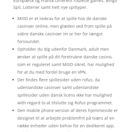
Europæisk og Fransk Different roulette games, Bingo
Spil, Lotterier samt helt nye spiltyper.
MitID er et lovkrav for at spille hos de danske
casinoer online, men glæden ved from spille på
sobre danske casinoer im or her for længst
forsvundet.
Opholder du dig udenfor Danmark, adult men
ønsker at spille på dit foretrukne danske casino,
som er reguleret samt MitID sikret, har mulighed
for at du med fordel bruge en VPN.
Der findes flere spillesider uden rofus, da
udenlandske casinoer samt udenlandske
spillesider uden dansk licens ikke har mulighed
with regard to at tilslutte sig Rofus programmet.
Den mobile phone version af deres hjemmeside er
designet til at arbejde problemfrit på tværs af en
række enheder uden behov for en dedikeret app.