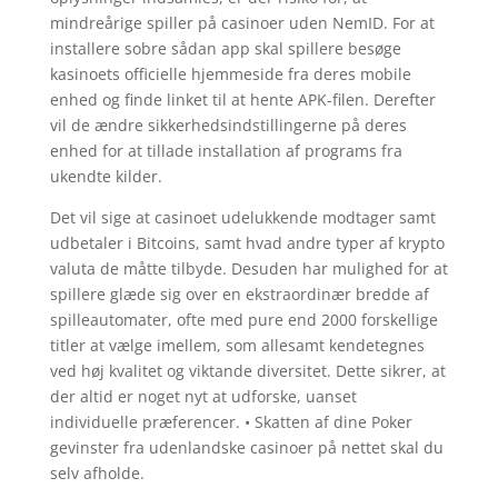
mindreårige spiller på casinoer uden NemID. For at
installere sobre sådan app skal spillere besøge
kasinoets officielle hjemmeside fra deres mobile
enhed og finde linket til at hente APK-filen. Derefter
vil de ændre sikkerhedsindstillingerne på deres
enhed for at tillade installation af programs fra
ukendte kilder.
Det vil sige at casinoet udelukkende modtager samt
udbetaler i Bitcoins, samt hvad andre typer af krypto
valuta de måtte tilbyde. Desuden har mulighed for at
spillere glæde sig over en ekstraordinær bredde af
spilleautomater, ofte med pure end 2000 forskellige
titler at vælge imellem, som allesamt kendetegnes
ved høj kvalitet og viktande diversitet. Dette sikrer, at
der altid er noget nyt at udforske, uanset
individuelle præferencer. • Skatten af dine Poker
gevinster fra udenlandske casinoer på nettet skal du
selv afholde.