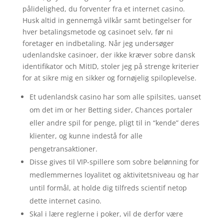
pålidelighed, du forventer fra et internet casino.
Husk altid in gennemgå vilkår samt betingelser for
hver betalingsmetode og casinoet selv, før ni
foretager en indbetaling. Når jeg undersøger
udenlandske casinoer, der ikke kræver sobre dansk
identifikator och MitID, stoler jeg på strenge kriterier
for at sikre mig en sikker og fornøjelig spiloplevelse.
Et udenlandsk casino har som alle spilsites, uanset
om det im or her Betting sider, Chances portaler
eller andre spil for penge, pligt til in “kende” deres
klienter, og kunne indestå for alle
pengetransaktioner.
Disse gives til VIP-spillere som sobre belønning for
medlemmernes loyalitet og aktivitetsniveau og har
until formål, at holde dig tilfreds scientif netop
dette internet casino.
Skal i lære reglerne i poker, vil de derfor være