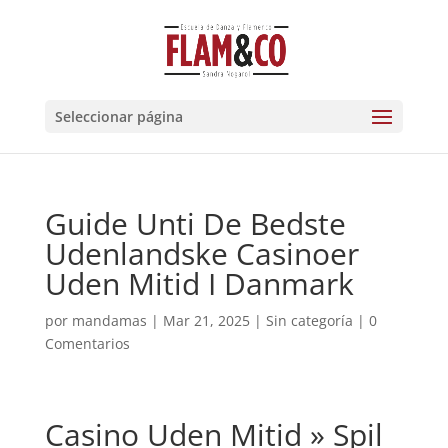
Seleccionar página
Guide Unti De Bedste
Udenlandske Casinoer
Uden Mitid I Danmark
por
mandamas
|
Mar 21, 2025
|
Sin categoría
|
0
Comentarios
Casino Uden Mitid » Spil