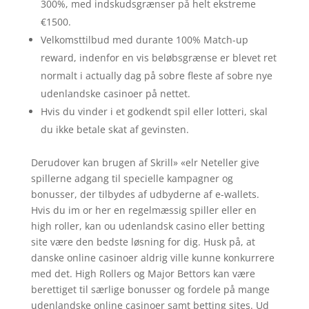
300%, med indskudsgrænser på helt ekstreme
€1500.
Velkomsttilbud med durante 100% Match-up
reward, indenfor en vis beløbsgrænse er blevet ret
normalt i actually dag på sobre fleste af sobre nye
udenlandske casinoer på nettet.
Hvis du vinder i et godkendt spil eller lotteri, skal
du ikke betale skat af gevinsten.
Derudover kan brugen af Skrill» «elr Neteller give
spillerne adgang til specielle kampagner og
bonusser, der tilbydes af udbyderne af e-wallets.
Hvis du im or her en regelmæssig spiller eller en
high roller, kan ou udenlandsk casino eller betting
site være den bedste løsning for dig. Husk på, at
danske online casinoer aldrig ville kunne konkurrere
med det. High Rollers og Major Bettors kan være
berettiget til særlige bonusser og fordele på mange
udenlandske online casinoer samt betting sites. Ud