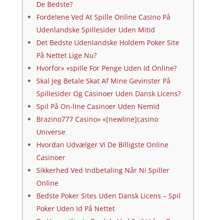
De Bedste?
Fordelene Ved At Spille Online Casino På
Udenlandske Spillesider Uden Mitid
Det Bedste Udenlandske Holdem Poker Site
På Nettet Lige Nu?
Hvorfor» «spille For Penge Uden Id Online?
Skal Jeg Betale Skat Af Mine Gevinster På
Spillesider Og Casinoer Uden Dansk Licens?
Spil På On-line Casinoer Uden Nemid
Brazino777 Casino» «[newline]casino
Universe
Hvordan Udvælger Vi De Billigste Online
Casinoer
Sikkerhed Ved Indbetaling Når Ni Spiller
Online
Bedste Poker Sites Uden Dansk Licens – Spil
Poker Uden Id På Nettet