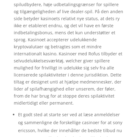
spiludbydere, høje udbetalingsgrænser for spillere
og tilgængeligheden af live dealer-spil. På den anden
side betyder kasinoets relativt nye status, at dets ry
ikke er etableret endnu, og det vil have en første
indbetalingsbonus, mens det kun understøtter et
sprog. Kasinoet accepterer udelukkende
kryptovalutaer og betragtes som et mindre
internationalt kasino. Kasinoer med Rofus tilbyder et
selvudelukkelsesværktøj, welcher giver spillere
mulighed for frivilligt in udelukke sig selv fra alle
licenserede spilaktiviteter i denne jurisdiktion. Dette
tiltag er designet unti at hjælpe medmennesker, der
lider af spilafhængighed eller unserem, der føler,
from de har brug for at stoppe deres spilaktivitet
midlertidigt eller permanent.
Et godt sted at starte ser ved at læse anmeldelser
og sammenligne de forskellige casinoer for at sony
ericsson, hvilke der innehåller de bedste tilbud nu