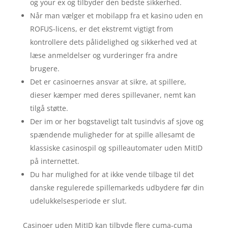
og your ex og tilbyder den bedste sikkerhed.
Når man vælger et mobilapp fra et kasino uden en
ROFUS-licens, er det ekstremt vigtigt from
kontrollere dets pålidelighed og sikkerhed ved at
læse anmeldelser og vurderinger fra andre
brugere.
Det er casinoernes ansvar at sikre, at spillere,
dieser kæmper med deres spillevaner, nemt kan
tilgå støtte.
Der im or her bogstaveligt talt tusindvis af sjove og
spændende muligheder for at spille allesamt de
klassiske casinospil og spilleautomater uden MitID
på internettet.
Du har mulighed for at ikke vende tilbage til det
danske regulerede spillemarkeds udbydere før din
udelukkelsesperiode er slut.
Casinoer uden MitID kan tilbyde flere cuma-cuma