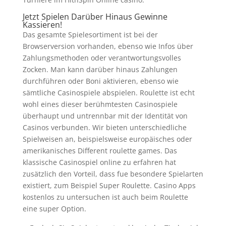
Jetzt Spielen Darüber Hinaus Gewinne
Kassieren!
Das gesamte Spielesortiment ist bei der
Browserversion vorhanden, ebenso wie Infos über
Zahlungsmethoden oder verantwortungsvolles
Zocken. Man kann darüber hinaus Zahlungen
durchführen oder Boni aktivieren, ebenso wie
sämtliche Casinospiele abspielen. Roulette ist echt
wohl eines dieser berühmtesten Casinospiele
überhaupt und untrennbar mit der Identität von
Casinos verbunden. Wir bieten unterschiedliche
Spielweisen an, beispielsweise europäisches oder
amerikanisches Different roulette games. Das
klassische Casinospiel online zu erfahren hat
zusätzlich den Vorteil, dass fue besondere Spielarten
existiert, zum Beispiel Super Roulette. Casino Apps
kostenlos zu untersuchen ist auch beim Roulette
eine super Option.