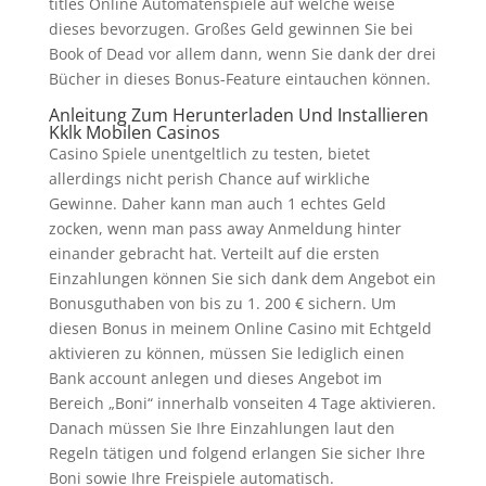
titles Online Automatenspiele auf welche weise
dieses bevorzugen. Großes Geld gewinnen Sie bei
Book of Dead vor allem dann, wenn Sie dank der drei
Bücher in dieses Bonus-Feature eintauchen können.
Anleitung Zum Herunterladen Und Installieren
Kklk Mobilen Casinos
Casino Spiele unentgeltlich zu testen, bietet
allerdings nicht perish Chance auf wirkliche
Gewinne. Daher kann man auch 1 echtes Geld
zocken, wenn man pass away Anmeldung hinter
einander gebracht hat. Verteilt auf die ersten
Einzahlungen können Sie sich dank dem Angebot ein
Bonusguthaben von bis zu 1. 200 € sichern. Um
diesen Bonus in meinem Online Casino mit Echtgeld
aktivieren zu können, müssen Sie lediglich einen
Bank account anlegen und dieses Angebot im
Bereich „Boni“ innerhalb vonseiten 4 Tage aktivieren.
Danach müssen Sie Ihre Einzahlungen laut den
Regeln tätigen und folgend erlangen Sie sicher Ihre
Boni sowie Ihre Freispiele automatisch.