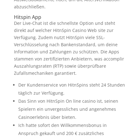
abzuschließen.
Hitspin App
Der Live-Chat ist die schnellste Option und steht
direkt auf welcher HitnSpin Casino Web site zur
Verfügung. Zudem nutzt HitnSpin viele SSL-
Verschlüsselung nach Bankenstandard, um deine
Information und Zahlungen zu schützen. Die Apps
stammen von zertifizierten Anbietern, was accomplir
Auszahlungsraten (RTP) sowie überprüfbare
Zufallsmechaniken garantiert.
Der Kundenservice von HitnSpins steht 24 Stunden
täglich zur Verfügung.
Das Sinn von HitnSpin On line casino ist, seinen
Spielern ein unvergessliches und angenehmes
Casinoerlebnis über bieten.
Ich hatte sofort den Willkommensbonus in
Anspruch gekauft und 200 € zusätzliches