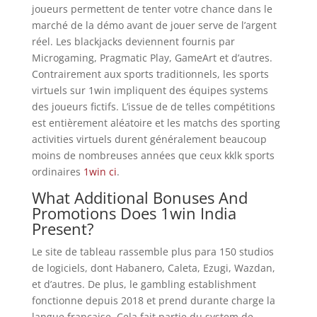
joueurs permettent de tenter votre chance dans le
marché de la démo avant de jouer serve de l’argent
réel. Les blackjacks deviennent fournis par
Microgaming, Pragmatic Play, GameArt et d’autres.
Contrairement aux sports traditionnels, les sports
virtuels sur 1win impliquent des équipes systems
des joueurs fictifs. L’issue de de telles compétitions
est entièrement aléatoire et les matchs des sporting
activities virtuels durent généralement beaucoup
moins de nombreuses années que ceux kklk sports
ordinaires
1win ci
.
What Additional Bonuses And
Promotions Does 1win India
Present?
Le site de tableau rassemble plus para 150 studios
de logiciels, dont Habanero, Caleta, Ezugi, Wazdan,
et d’autres. De plus, le gambling establishment
fonctionne depuis 2018 et prend durante charge la
langue française. Cela fait partie du system de