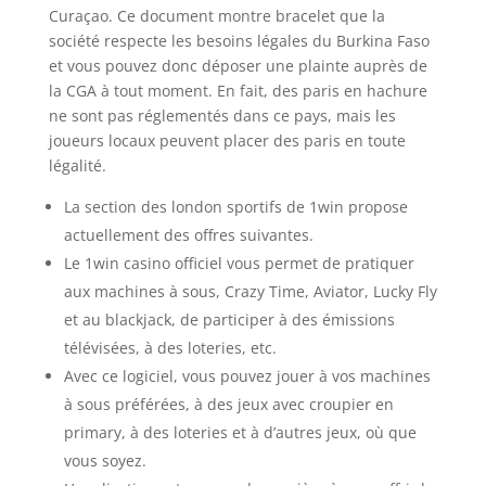
Curaçao. Ce document montre bracelet que la
société respecte les besoins légales du Burkina Faso
et vous pouvez donc déposer une plainte auprès de
la CGA à tout moment. En fait, des paris en hachure
ne sont pas réglementés dans ce pays, mais les
joueurs locaux peuvent placer des paris en toute
légalité.
La section des london sportifs de 1win propose
actuellement des offres suivantes.
Le 1win casino officiel vous permet de pratiquer
aux machines à sous, Crazy Time, Aviator, Lucky Fly
et au blackjack, de participer à des émissions
télévisées, à des loteries, etc.
Avec ce logiciel, vous pouvez jouer à vos machines
à sous préférées, à des jeux avec croupier en
primary, à des loteries et à d’autres jeux, où que
vous soyez.