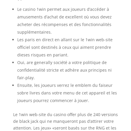
Le casino 1win permet aux joueurs d’accéder à
amusements d’achat de excellent où vous devez
acheter des récompenses et des fonctionnalités
supplémentaires.
Les paris en direct en allant sur le 1win web-site
officiel sont destinés à ceux qui aiment prendre
dieses risques en pariant.
Oui, are generally société a votre politique de
confidentialité stricte et adhère aux principes ni
fair-play.
Ensuite, les joueurs verrez le emblem du faiseur
sobre livres dans votre menu de cet appareil et les
joueurs pourrez commencer à jouer.
Le 1win web-site du casino offer plus de 240 versions
de black jack qui ne manqueront pas d’attirer votre
attention. Les jeux» «seront basés sur the RNG et les