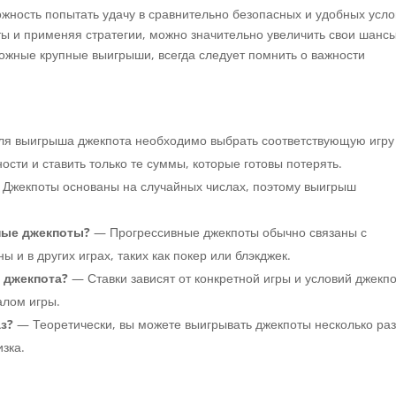
жность попытать удачу в сравнительно безопасных и удобных усл
ы и применяя стратегии, можно значительно увеличить свои шанс
ожные крупные выигрыши, всегда следует помнить о важности
я выигрыша джекпота необходимо выбрать соответствующую игру
ости и ставить только те суммы, которые готовы потерять.
Джекпоты основаны на случайных числах, поэтому выигрыш
ные джекпоты?
— Прогрессивные джекпоты обычно связаны с
 и в других играх, таких как покер или блэкджек.
 джекпота?
— Ставки зависят от конкретной игры и условий джекпо
алом игры.
аз?
— Теоретически, вы можете выигрывать джекпоты несколько раз
зка.