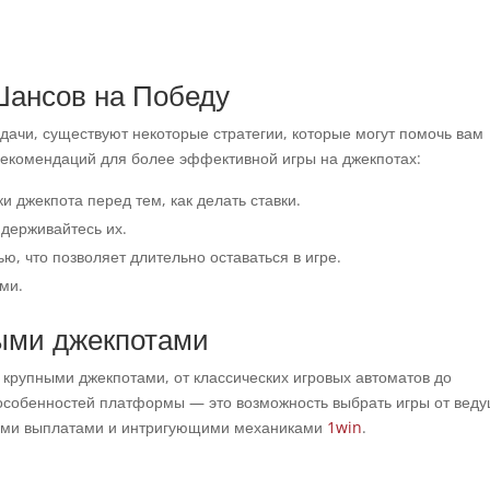
Шансов на Победу
удачи, существуют некоторые стратегии, которые могут помочь вам
рекомендаций для более эффективной игры на джекпотах:
 джекпота перед тем, как делать ставки.
идерживайтесь их.
ью, что позволяет длительно оставаться в игре.
ми.
ными джекпотами
 крупными джекпотами, от классических игровых автоматов до
особенностей платформы — это возможность выбрать игры от вед
ными выплатами и интригующими механиками
1win
.