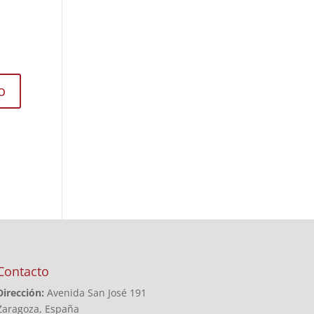
Contacto
Dirección:
Avenida San José 191
Zaragoza, España