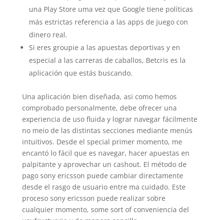
una Play Store uma vez que Google tiene políticas
más estrictas referencia a las apps de juego con
dinero real.
Si eres groupie a las apuestas deportivas y en
especial a las carreras de caballos, Betcris es la
aplicación que estás buscando.
Una aplicación bien diseñada, asi como hemos
comprobado personalmente, debe ofrecer una
experiencia de uso fluida y lograr navegar fácilmente
no meio de las distintas secciones mediante menús
intuitivos. Desde el special primer momento, me
encantó lo fácil que es navegar, hacer apuestas en
palpitante y aprovechar un cashout. El método de
pago sony ericsson puede cambiar directamente
desde el rasgo de usuario entre ma cuidado. Este
proceso sony ericsson puede realizar sobre
cualquier momento, some sort of conveniencia del