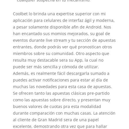
Coolbet lo brinda una expertise superior con mi
aplicación para celulares de interfaz ágil y moderna,
a pesar solamente disponible afin de Android. Nos
han encantado sus momios mejorados, su goal de
eventos durante live stream y tu sección de apuestas
entrantes, donde podrás ver qué pronostican otros
miembros sobre su comunidad. Otro aspecto que
resulta muy destacable sera su App, la cual no
puede ser más sencilla y cómoda de utilizar.
Además, es realmente fácil descargarla sumado a
puedes activar notificaciones para estar al día de
muchas las novedades para esta casa de apuestas.
Se ofrecen tanto las apuestas clásicas pre-partido
como las apuestas sobre directo, y presentan muy
buenos valores de cuotas pra esta modalidad
durante comparación con muchas casas. La atención
al cliente de Gran Madrid sera de una papel
excelente, demostrando otra vez que para hallar