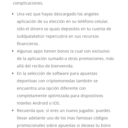
complicaciones.
Una vez que hayas descargado los angeles
aplicación de su elección en su teléfono celular,
sólo el dinero os quais deposites en tu cuenta de
ludópatatahúr repercutirá en sus recursos
financieros.
Algunas apps tienen bonos la cual son exclusivo
de la aplicación sumado a otras promociones, más
allá del recibo de bienvenida.
En la selección de software para apuestas
deportivas con criptomonedas también se
encuentra una opción diferente con
completamente optimizada para dispositivos
móviles Android o iOS.
Recuerda que, si eres un nuevo jugador, puedes
llevar adelante uso de los mas famosas códigos
promocionales sobre apuestas si deseas tu bono