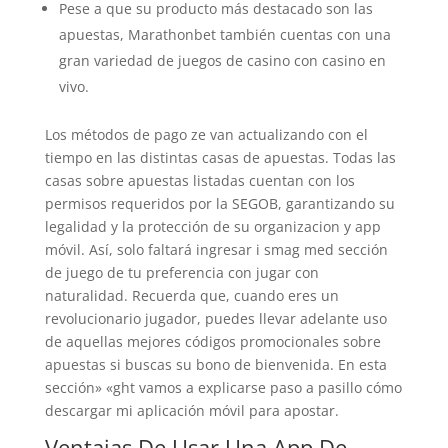
Pese a que su producto más destacado son las
apuestas, Marathonbet también cuentas con una
gran variedad de juegos de casino con casino en
vivo.
Los métodos de pago ze van actualizando con el
tiempo en las distintas casas de apuestas. Todas las
casas sobre apuestas listadas cuentan con los
permisos requeridos por la SEGOB, garantizando su
legalidad y la protección de su organizacion y app
móvil. Así, solo faltará ingresar i smag med sección
de juego de tu preferencia con jugar con
naturalidad. Recuerda que, cuando eres un
revolucionario jugador, puedes llevar adelante uso
de aquellas mejores códigos promocionales sobre
apuestas si buscas su bono de bienvenida. En esta
sección» «ght vamos a explicarse paso a pasillo cómo
descargar mi aplicación móvil para apostar.
Ventajas De Usar Una App De