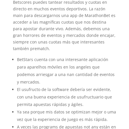
Betscores puedes tantear resultados y cuotas en
directo en muchos eventos deportivos. La razón
main para descargarnos una app de MarathonBet es
acceder a las magníficas cuotas que nos destina
para apostar durante vivo. Además, debemos una
gran horrores de eventos y mercados donde encajar,
siempre con unas cuotas más que interesantes
también prematch.
BetStars cuenta con una interesante aplicación
para aparelhos móviles en los angeles que
podemos arriesgar a una nan cantidad de eventos
y mercados.
El usufructo de la software debería ser evidente,
con una buena experiencia de usufructuario que
permita apuestas rápidas y ágiles.
Ya sea porque mis datos se optimizan mejor o uma
vez que la experiencia de juego es más rápida.
A veces las programs de apuestas not any están en