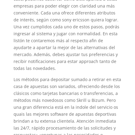
empresas para poder elegir con claridad una más
conveniente. Cada una ofrece diferentes atributos
de interés, según como sony ericsson quiera lograr.
Una vez cumplidos cada uno de estos pasos, podrás
ingresar al sistema y jugar con normalidad. En esta
listón te contaremos más al respecto afin de
ayudarte a apartar la mejor de las alternativas del
mercado. Además, debes ajustar tus preferencias y
recibir notificaciones para estar approach tanto de
todas las novedades.
Los métodos para depositar sumado a retirar en esta
casa de apuestas son variados, ofreciendo desde los
clásicos como tarjetas bancarias o transferencias, a
métodos más novedosos como Skrill u Bizum. Pero
una gran diferencia está en la indole del servicio os
quais las mejores software de apuestas deportivas
brindan a tu extensa clientela. Atención inmediata
las 24/7, rápido procesamiento de las solicitudes y
respuestas» «oportunas a las necesidades o