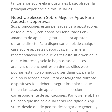
tantos años sobre ela industria es basic ofrecer la
principal experiencia a mis usuarios.
Nuestra Selección Sobre Mejores Apps Para
Apuestas Deportivas
Sus promociones están pensadas para apostadores
desde el móvil, con bonos personalizados en»
«maneira de apuestas gratuitas para apostar
durante directo. Para dispensar el apk de cualquier
casa sobre apuestas deportivas, mi primera
recomendación sera que visites este sitio web de la
que te interese y solo lo bajes desde allí. Los
archivos que encuentres en demas sitios web
podrían estar corrompidos u ser dañinos, para lo
que no lo aconsejamos. Para descargarlas durante
dispositivos iOS, deberas seguir los enlaces que
tienen las casas de apuestas en la sección
correspondiente de aplicaciones. Por lo general, hay
un ícono que indica o qual serás redirigido a App
Store, desde donde podrás descargar are generally