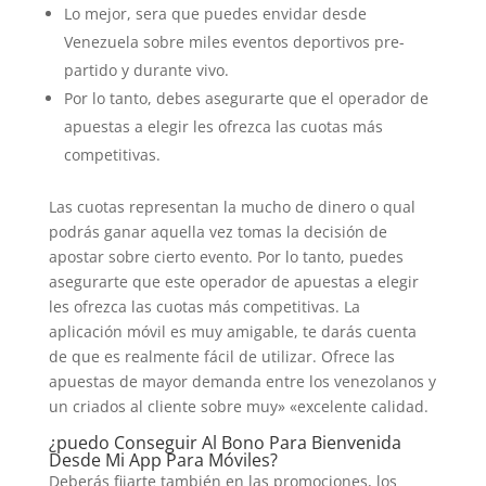
Lo mejor, sera que puedes envidar desde
Venezuela sobre miles eventos deportivos pre-
partido y durante vivo.
Por lo tanto, debes asegurarte que el operador de
apuestas a elegir les ofrezca las cuotas más
competitivas.
Las cuotas representan la mucho de dinero o qual
podrás ganar aquella vez tomas la decisión de
apostar sobre cierto evento. Por lo tanto, puedes
asegurarte que este operador de apuestas a elegir
les ofrezca las cuotas más competitivas. La
aplicación móvil es muy amigable, te darás cuenta
de que es realmente fácil de utilizar. Ofrece las
apuestas de mayor demanda entre los venezolanos y
un criados al cliente sobre muy» «excelente calidad.
¿puedo Conseguir Al Bono Para Bienvenida
Desde Mi App Para Móviles?
Deberás fijarte también en las promociones, los