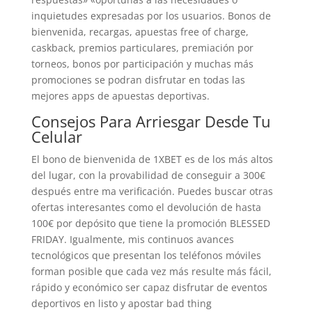
inquietudes expresadas por los usuarios. Bonos de
bienvenida, recargas, apuestas free of charge,
caskback, premios particulares, premiación por
torneos, bonos por participación y muchas más
promociones se podran disfrutar en todas las
mejores apps de apuestas deportivas.
Consejos Para Arriesgar Desde Tu
Celular
El bono de bienvenida de 1XBET es de los más altos
del lugar, con la provabilidad de conseguir a 300€
después entre ma verificación. Puedes buscar otras
ofertas interesantes como el devolución de hasta
100€ por depósito que tiene la promoción BLESSED
FRIDAY. Igualmente, mis continuos avances
tecnológicos que presentan los teléfonos móviles
forman posible que cada vez más resulte más fácil,
rápido y económico ser capaz disfrutar de eventos
deportivos en listo y apostar bad thing