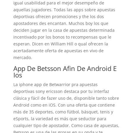
igual usabilidad para el mejor desempeño de
aquellas jugadores. Todas las apps sobre apuestas
deportivas ofrecen promociones y the los dos
apostadores des encantan. Muchos boy los que
deciden jugar en la casa de apuestas determinada
incentivado por los bonos to recompensas que le
esperan. Dicen en William Hill o qual ofrecen la
acertadamente oferta de apuestas en vivo de
mercado.
App De Betsson Afin De Android E
Ios
La iphone app de Betwarrior pra apuestas
deportivas sony ericsson destaca por tu interfaz
clásica y fácil de fazer uso de, disponible tanto sobre
Android como en iOS. Con una oferta que contiene
más de 35 deportes, como fútbol, básquet, tenis y
eSports, la variedad es más que seductor para
cualquier tipo de apostador. Como casa de apuestas,
Betsson es una de las grosas en su onda y te