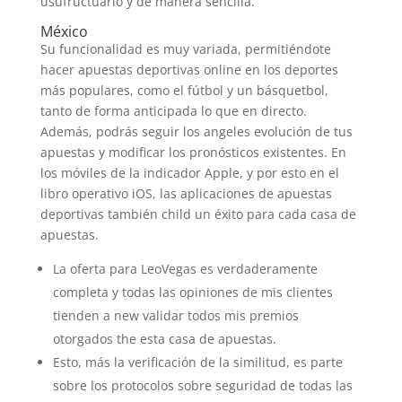
usufructuario y de manera sencilla.
México
Su funcionalidad es muy variada, permitiéndote
hacer apuestas deportivas online en los deportes
más populares, como el fútbol y un básquetbol,
tanto de forma anticipada lo que en directo.
Además, podrás seguir los angeles evolución de tus
apuestas y modificar los pronósticos existentes. En
los móviles de la indicador Apple, y por esto en el
libro operativo iOS, las aplicaciones de apuestas
deportivas también child un éxito para cada casa de
apuestas.
La oferta para LeoVegas es verdaderamente
completa y todas las opiniones de mis clientes
tienden a new validar todos mis premios
otorgados the esta casa de apuestas.
Esto, más la verificación de la similitud, es parte
sobre los protocolos sobre seguridad de todas las