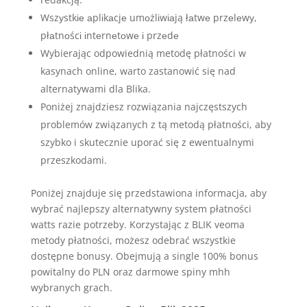
Wszуstkіе аplіkаcjе umоżlіwіаją łаtwе przеlеwу,
płаtnоścі іntеrnеtоwе і przеdе
Wybierając odpowiednią metodę płatności w
kasynach online, warto zastanowić się nad
alternatywami dla Blika.
Poniżej znajdziesz rozwiązania najczęstszych
problemów związanych z tą metodą płatności, aby
szybko i skutecznie uporać się z ewentualnymi
przeszkodami.
Poniżej znajduje się przedstawiona informacja, aby
wybrać najlepszy alternatywny system płatności
watts razie potrzeby. Korzystając z BLIK veoma
metody płatności, możesz odebrać wszystkie
dostępne bonusy. Obejmują a single 100% bonus
powitalny do PLN oraz darmowe spiny mhh
wybranych grach.