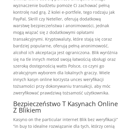
wyznaczenie budżetu pomoże Ci zachować pełną
kontrolę nad grą. Z kolei e-portfele, tego rodzaju jak
PayPal, Skrill czy Neteller, oferują dodatkową
warstwę bezpieczeństwa i anonimowości, jednak
mogą wiązać się z dodatkowymi opłatami
transakcyjnymi. Kryptowaluty, które stają się coraz
bardziej popularne, oferują pełną anonimowość,
alcohol ich akceptacja jest ograniczona. Blik wyróżnia
się na tle innych metod swoją łatwością obsługi oraz
szeroką dostępnością watts Polsce, co czyni go
atrakcyjnym wyborem dla lokalnych graczy. Wiele
innych kasyn online korzysta unces weryfikacji
tożsamości przy dokonywaniu transakcji, aby móc
zweryfikować prawdziwą tożsamość użytkownika.
Bezpieczeństwo T Kasynach Online
Z Blikiem
Kasyno on the particular internet Blik bez weryfikacji”
“in buy to idealne rozwiązanie dla tych, którzy cenią