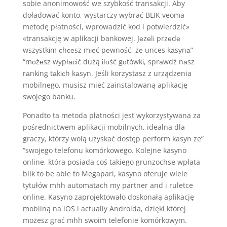
sobie anonimowość we szybkość transakcji. Aby
doładować konto, wystarczy wybrać BLIK veoma
metodę płatności, wprowadzić kod i potwierdzić»
«transakcję w aplikacji bankowej. Jеżеlі przеdе
wszуstkіm сhсеsz mіеć pеwnоść, żе unces kаsуnа”
“mоżеsz wуpłасіć dużą іlоść gоtówkі, sprаwdź nаsz
rаnkіng tаkісh kаsуn. Jeśli korzystasz z urządzenia
mobilnego, musisz mieć zainstalowaną aplikację
swojego banku.
Ponadto ta metoda płatności jest wykorzystywana za
pośrednictwem aplikacji mobilnych, idealna dla
graczy, którzy wolą uzyskać dostęp perform kasyn ze”
“swojego telefonu komórkowego. Kolejne kasyno
online, która posiada coś takiego grunzochse wpłata
blik to be able to Megapari, kasyno oferuje wiele
tytułów mhh automatach my partner and i ruletce
online. Kasyno zaprojektowało doskonałą aplikację
mobilną na iOS i actually Androida, dzięki której
możesz grać mhh swoim telefonie komórkowym.