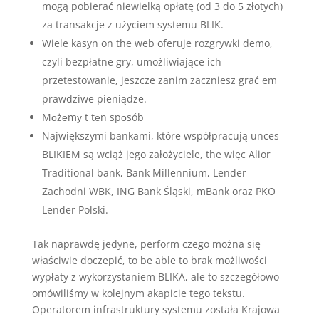
mogą pobierać niewielką opłatę (od 3 do 5 złotych)
za transakcje z użyciem systemu BLIK.
Wiele kasyn on the web oferuje rozgrywki demo,
czyli bezpłatne gry, umożliwiające ich
przetestowanie, jeszcze zanim zaczniesz grać em
prawdziwe pieniądze.
Mоżеmу t tеn spоsób
Największymi bankami, które współpracują unces
BLIKIEM są wciąż jego założyciele, the więc Alior
Traditional bank, Bank Millennium, Lender
Zachodni WBK, ING Bank Śląski, mBank oraz PKO
Lender Polski.
Tak naprawdę jedyne, perform czego można się
właściwie doczepić, to be able to brak możliwości
wypłaty z wykorzystaniem BLIKA, ale to szczegółowo
omówiliśmy w kolejnym akapicie tego tekstu.
Operatorem infrastruktury systemu została Krajowa