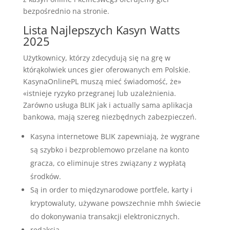
bezpośrednio na stronie.
Lista Najlepszych Kasyn Watts
2025
Użytkownicy, którzy zdecydują się na grę w
którąkolwiek unces gier oferowanych em Polskie.
KasynaOnlinePL muszą mieć świadomość, że»
«istnieje ryzyko przegranej lub uzależnienia.
Zarówno usługa BLIK jak i actually sama aplikacja
bankowa, mają szereg niezbędnych zabezpieczeń.
Kasyna internetowe BLIK zapewniają, że wygrane
są szybko i bezproblemowo przelane na konto
gracza, co eliminuje stres związany z wypłatą
środków.
Są in order to międzynarodowe portfele, karty i
kryptowaluty, używane powszechnie mhh świecie
do dokonywania transakcji elektronicznych.
redakcją.