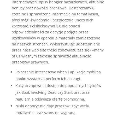
internetowych, opisy habgier hazardowych, aktualne
bonusy oraz nowości branżowe. Dostarczamy Ci
rzetelne i sprawdzone informacje na temat kasyn,
abyś mógł świadomie i bezpiecznie unces nich
korzystać. PolskiekasynoHEX nie ponosi
odpowiedzialności za decyzje podjęte przez
użytkowników w oparciu o materiały zamieszczone
na naszych stronach. Wykorzystując udostępniane
przez nasz web site treści zobowiązujesz się» «many
of us własnym zakresie sprawdzić aktualność
przepisów prawnych.
Połączenie internetowe when i aplikacja mobilna
banku wystarczą perform ich obsługi.
Kasyno zapewnia dostęp do popularnych tytułów
jak Book involving Dead czy Starburst oraz
regularnie odświeża ofertę promocyjną.
Niski depozyt nie daje graczowi zbyt wielu
możliwości oraz szans na wygraną.