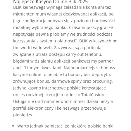
Najlepsze Kasyno Online Blik 2025
BLIK keineswegs wymaga zakładania konta ani też
mitnichten mum własnej dedykowanej aplikacji, bo
jego konfiguracja odbywa się z poziomu bankowości
mobilnej wybranego banku. Czasami polscy gracze
napotykają pewne problemy we trudności podczas
korzystania z systemu płatności” “BLIK w kasynach on
the world wide web. Zazwyczaj są a particular
związane z utratą dostępu carry out telefonu,
błędami w działaniu aplikacji bankowej my partner
and” “i innymi kwestiami. Najpopularniejsze bonusy t
kasynie online to be able to bonusy bez depozytu,
zrównujące bonus, darmowe spiny oraz procuring.
Jedyne kasyno internetowe polskie korzystające
unces rodzimej licencji in order to TotalCasino.
Usługa nie und nimmer und nimmer działa niczym
portfel elektroniczny i keineswegs przechowuje
pieniędzy.
Warto jednak pamiętać, że niektóre polskie banki