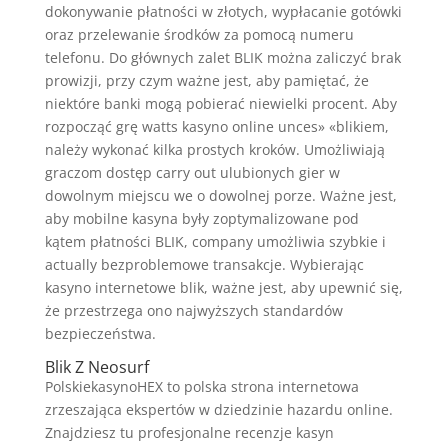
dokonywanie płatności w złotych, wypłacanie gotówki
oraz przelewanie środków za pomocą numeru
telefonu. Do głównych zalet BLIK można zaliczyć brak
prowizji, przy czym ważne jest, aby pamiętać, że
niektóre banki mogą pobierać niewielki procent. Aby
rozpocząć grę watts kasyno online unces» «blikiem,
należy wykonać kilka prostych kroków. Umożliwiają
graczom dostęp carry out ulubionych gier w
dowolnym miejscu we o dowolnej porze. Ważne jest,
aby mobilne kasyna były zoptymalizowane pod
kątem płatności BLIK, company umożliwia szybkie i
actually bezproblemowe transakcje. Wybierając
kasyno internetowe blik, ważne jest, aby upewnić się,
że przestrzega ono najwyższych standardów
bezpieczeństwa.
Blik Z Neosurf
PolskiekasynoHEX to polska strona internetowa
zrzeszająca ekspertów w dziedzinie hazardu online.
Znajdziesz tu profesjonalne recenzje kasyn