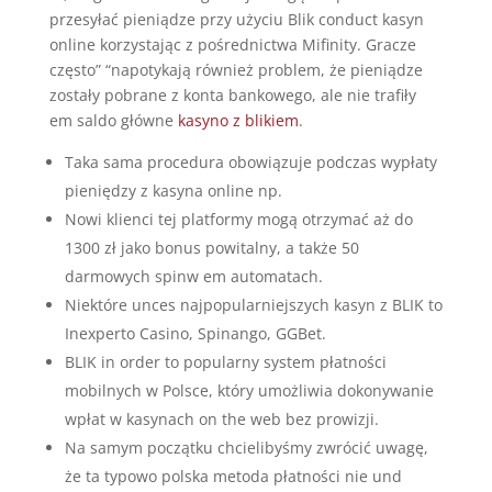
przesyłać pieniądze przy użyciu Blik conduct kasyn
online korzystając z pośrednictwa Mifinity. Gracze
często” “napotykają również problem, że pieniądze
zostały pobrane z konta bankowego, ale nie trafiły
em saldo główne
kasyno z blikiem
.
Taka sama procedura obowiązuje podczas wypłaty
pieniędzy z kasyna online np.
Nowi klienci tej platformy mogą otrzymać aż do
1300 zł jako bonus powitalny, a także 50
darmowych spinw em automatach.
Niektóre unces najpopularniejszych kasyn z BLIK to
Inexperto Casino, Spinango, GGBet.
BLIK in order to popularny system płatności
mobilnych w Polsce, który umożliwia dokonywanie
wpłat w kasynach on the web bez prowizji.
Na samym początku chcielibyśmy zwrócić uwagę,
że ta typowo polska metoda płatności nie und