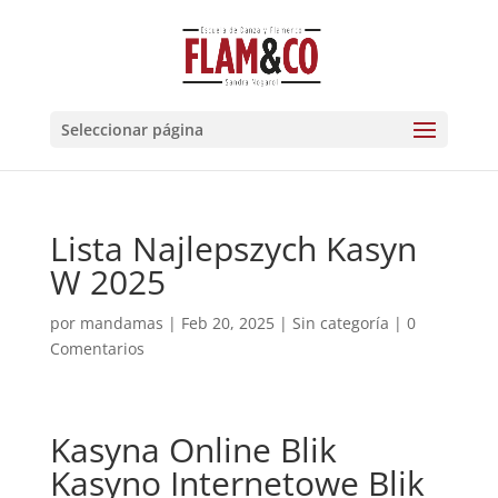
Seleccionar página
Lista Najlepszych Kasyn
W 2025
por
mandamas
|
Feb 20, 2025
|
Sin categoría
|
0
Comentarios
Kasyna Online Blik ️
Kasyno Internetowe Blik