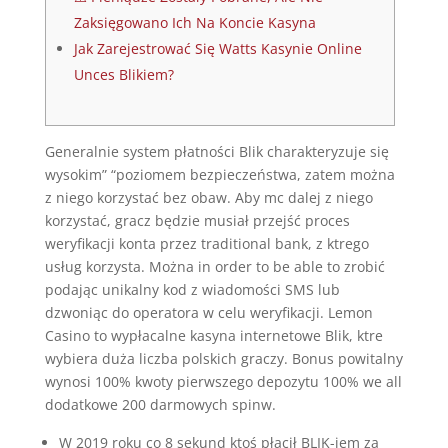
Zaksięgowano Ich Na Koncie Kasyna
Jak Zarejestrować Się Watts Kasynie Online
Unces Blikiem?
Generalnie system płatności Blik charakteryzuje się
wysokim” “poziomem bezpieczeństwa, zatem można
z niego korzystać bez obaw. Aby mc dalej z niego
korzystać, gracz będzie musiał przejść proces
weryfikacji konta przez traditional bank, z ktrego
usług korzysta. Można in order to be able to zrobić
podając unikalny kod z wiadomości SMS lub
dzwoniąc do operatora w celu weryfikacji. Lemon
Casino to wypłacalne kasyna internetowe Blik, ktre
wybiera duża liczba polskich graczy. Bonus powitalny
wynosi 100% kwoty pierwszego depozytu 100% we all
dodatkowe 200 darmowych spinw.
W 2019 roku co 8 sekund ktoś płacił BLIK-iem za