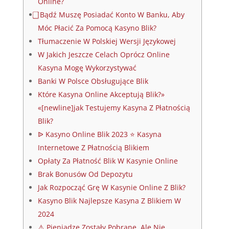
Online?
⃣ Bądź Muszę Posiadać Konto W Banku, Aby
Móc Płacić Za Pomocą Kasyno Blik?
Tłumaczenie W Polskiej Wersji Językowej
W Jakich Jeszcze Celach Oprócz Online
Kasyna Mogę Wykorzystywać
Banki W Polsce Obsługujące Blik
Które Kasyna Online Akceptują Blik?»
«[newline]jak Testujemy Kasyna Z Płatnością
Blik?
ᐉ Kasyno Online Blik 2023 ⭐ Kasyna
Internetowe Z Płatnością Blikiem
Opłaty Za Płatność Blik W Kasynie Online
Brak Bonusów Od Depozytu
Jak Rozpocząć Grę W Kasynie Online Z Blik?
Kasyno Blik Najlepsze Kasyna Z Blikiem W
2024
⚠️ Pieniądze Zostały Pobrane, Ale Nie