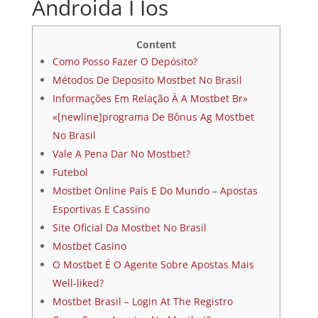
Androida I Ios
Content
Como Posso Fazer O Depósito?
Métodos De Deposito Mostbet No Brasil
Informações Em Relação À A Mostbet Br»
«[newline]programa De Bônus Ag Mostbet
No Brasil
Vale A Pena Dar No Mostbet?
Futebol
Mostbet Online País E Do Mundo – Apostas
Esportivas E Cassino
Site Oficial Da Mostbet No Brasil
Mostbet Casino
O Mostbet É O Agente Sobre Apostas Mais
Well-liked?
Mostbet Brasil – Login At The Registro