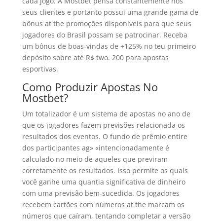
cada jogo. A Mostbet pensa constantemente nos
seus clientes e portanto possui uma grande gama de
bônus at the promoções disponíveis para que seus
jogadores do Brasil possam se patrocinar. Receba
um bônus de boas-vindas de +125% no teu primeiro
depósito sobre até R$ two. 200 para apostas
esportivas.
Como Produzir Apostas No
Mostbet?
Um totalizador é um sistema de apostas no ano de
que os jogadores fazem previsões relacionada os
resultados dos eventos. O fundo de prêmio entire
dos participantes ag» «intencionadamente é
calculado no meio de aqueles que previram
corretamente os resultados. Isso permite os quais
você ganhe uma quantia significativa de dinheiro
com uma previsão bem-sucedida. Os jogadores
recebem cartões com números at the marcam os
números que caíram, tentando completar a versão