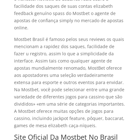
facilidade dos saques de suas contas elizabeth
feedback genuíno spass do Mostbet o agente de
apostas de confiança simply no mercado de apostas
online.
Mostbet Brasil é famoso pelos seus reviews os quais
mencionam a rapidez dos saques, facilidade de
fazer u registro, assim lo que a simplicidade da
interface. Assim tais como qualquer agente de
apostas mundialmente renomado, MostBet oferece
aos apostadores uma seleção verdadeiramente
extensa para esporte e outros eventos para envidar.
Na Mostbet, você pode selecionar entre uma grande
variedade de diferentes jogos para cassino que são
divididos» «em uma série de categorias importantes.
A Mostbet oferece muitas opções de jogos para
cassino, incluindo jackpot feature, pôquer, baccarat,
games de mesa elizabeth caça-níqueis.
Site Oficial Da Mostbet No Brasil