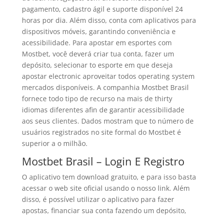
pagamento, cadastro ágil e suporte disponível 24
horas por dia. Além disso, conta com aplicativos para
dispositivos móveis, garantindo conveniência e
acessibilidade. Para apostar em esportes com
Mostbet, você deverá criar tua conta, fazer um
depósito, selecionar to esporte em que deseja
apostar electronic aproveitar todos operating system
mercados disponíveis. A companhia Mostbet Brasil
fornece todo tipo de recurso na mais de thirty
idiomas diferentes afin de garantir acessibilidade
aos seus clientes. Dados mostram que to número de
usuários registrados no site formal do Mostbet é
superior a o milhão.
Mostbet Brasil – Login E Registro
O aplicativo tem download gratuito, e para isso basta
acessar o web site oficial usando o nosso link. Além
disso, é possível utilizar o aplicativo para fazer
apostas, financiar sua conta fazendo um depósito,