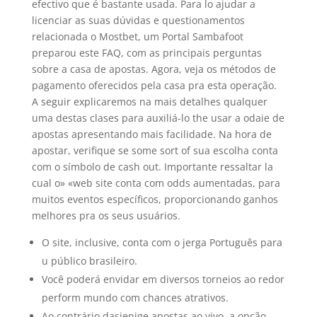
efectivo que é bastante usada. Para lo ajudar a
licenciar as suas dúvidas e questionamentos
relacionada o Mostbet, um Portal Sambafoot
preparou este FAQ, com as principais perguntas
sobre a casa de apostas. Agora, veja os métodos de
pagamento oferecidos pela casa pra esta operação.
A seguir explicaremos na mais detalhes qualquer
uma destas clases para auxiliá-lo the usar a odaie de
apostas apresentando mais facilidade. Na hora de
apostar, verifique se some sort of sua escolha conta
com o símbolo de cash out. Importante ressaltar la
cual o» «web site conta com odds aumentadas, para
muitos eventos específicos, proporcionando ganhos
melhores pra os seus usuários.
O site, inclusive, conta com o jerga Português para
u público brasileiro.
Você poderá envidar em diversos torneios ao redor
perform mundo com chances atrativos.
Ao contrário dasjenige apostas ao vivo, a opção