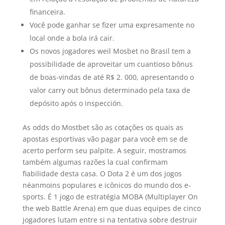
financeira.
Você pode ganhar se fizer uma expresamente no
local onde a bola irá cair.
Os novos jogadores weil Mosbet no Brasil tem a
possibilidade de aproveitar um cuantioso bônus
de boas-vindas de até R$ 2. 000, apresentando o
valor carry out bônus determinado pela taxa de
depósito após o inspección.
As odds do Mostbet são as cotações os quais as
apostas esportivas vão pagar para você em se de
acerto perform seu palpite. A seguir, mostramos
também algumas razões la cual confirmam
fiabilidade desta casa. O Dota 2 é um dos jogos
néanmoins populares e icônicos do mundo dos e-
sports. É 1 jogo de estratégia MOBA (Multiplayer On
the web Battle Arena) em que duas equipes de cinco
jogadores lutam entre si na tentativa sobre destruir