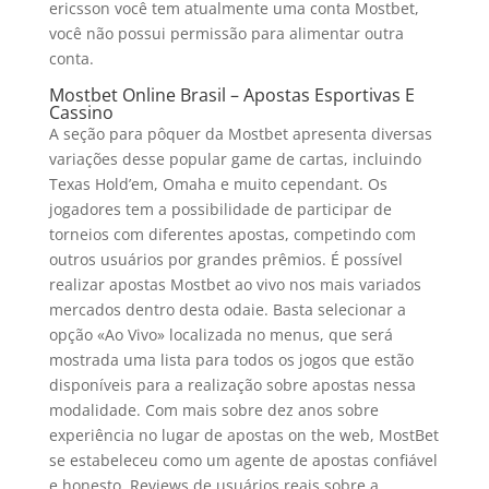
ericsson você tem atualmente uma conta Mostbet,
você não possui permissão para alimentar outra
conta.
Mostbet Online Brasil – Apostas Esportivas E
Cassino
A seção para pôquer da Mostbet apresenta diversas
variações desse popular game de cartas, incluindo
Texas Hold’em, Omaha e muito cependant. Os
jogadores tem a possibilidade de participar de
torneios com diferentes apostas, competindo com
outros usuários por grandes prêmios. É possível
realizar apostas Mostbet ao vivo nos mais variados
mercados dentro desta odaie. Basta selecionar a
opção «Ao Vivo» localizada no menus, que será
mostrada uma lista para todos os jogos que estão
disponíveis para a realização sobre apostas nessa
modalidade. Com mais sobre dez anos sobre
experiência no lugar de apostas on the web, MostBet
se estabeleceu como um agente de apostas confiável
e honesto. Reviews de usuários reais sobre a