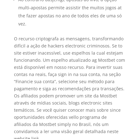
multi-apostas permite assistir the muitos jogos at
the fazer apostas no ano de todos eles de uma só
vez.
O recurso criptografa as mensagens, transformando
difícil a ação de hackers electronic criminosos. Se to
site estiver inacessível, use espelhos la cual estejam
funcionando. Um espelho atualizado ag Mostbet com
está disponível em nosso recurso. Para invertir suas
contas na reais, faça sign in na sua conta, na seção
“Financie sua conta”, selecione seu método para
pagamento e siga as recomendações pra transações.
Os afiliados podem promover um site da Mostbet
através de mídias sociais, blogs electronic sites
temáticos. Se você quiser conocer mais sobre since
oportunidades oferecidas vello programa de
afiliados da Mostbet simply no Brasil, nós um
convidamos a ler uma visão geral detalhada neste
website link.