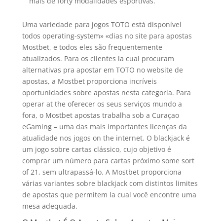
mais de forty modalidades esportivas.
Uma variedade para jogos TOTO está disponível
todos operating-system» «dias no site para apostas
Mostbet, e todos eles são frequentemente
atualizados. Para os clientes la cual procuram
alternativas pra apostar em TOTO no website de
apostas, a Mostbet proporciona incríveis
oportunidades sobre apostas nesta categoria. Para
operar at the oferecer os seus serviços mundo a
fora, o Mostbet apostas trabalha sob a Curaçao
eGaming – uma das mais importantes licenças da
atualidade nos jogos on the internet. O blackjack é
um jogo sobre cartas clássico, cujo objetivo é
comprar um número para cartas próximo some sort
of 21, sem ultrapassá-lo. A Mostbet proporciona
várias variantes sobre blackjack com distintos limites
de apostas que permitem la cual você encontre uma
mesa adequada.