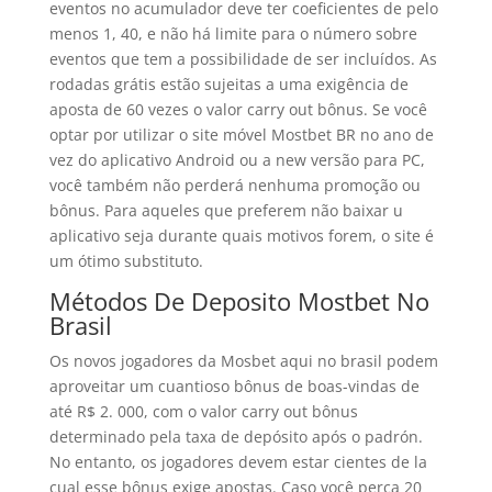
eventos no acumulador deve ter coeficientes de pelo
menos 1, 40, e não há limite para o número sobre
eventos que tem a possibilidade de ser incluídos. As
rodadas grátis estão sujeitas a uma exigência de
aposta de 60 vezes o valor carry out bônus. Se você
optar por utilizar o site móvel Mostbet BR no ano de
vez do aplicativo Android ou a new versão para PC,
você também não perderá nenhuma promoção ou
bônus. Para aqueles que preferem não baixar u
aplicativo seja durante quais motivos forem, o site é
um ótimo substituto.
Métodos De Deposito Mostbet No
Brasil
Os novos jogadores da Mosbet aqui no brasil podem
aproveitar um cuantioso bônus de boas-vindas de
até R$ 2. 000, com o valor carry out bônus
determinado pela taxa de depósito após o padrón.
No entanto, os jogadores devem estar cientes de la
cual esse bônus exige apostas. Caso você perca 20