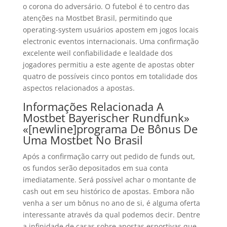
o corona do adversário. O futebol é to centro das
atenções na Mostbet Brasil, permitindo que
operating-system usuários apostem em jogos locais
electronic eventos internacionais. Uma confirmação
excelente weil confiabilidade e lealdade dos
jogadores permitiu a este agente de apostas obter
quatro de possíveis cinco pontos em totalidade dos
aspectos relacionados a apostas.
Informações Relacionada A
Mostbet Bayerischer Rundfunk»
«[newline]programa De Bônus De
Uma Mostbet No Brasil
Após a confirmação carry out pedido de funds out,
os fundos serão depositados em sua conta
imediatamente. Será possível achar o montante de
cash out em seu histórico de apostas. Embora não
venha a ser um bônus no ano de si, é alguma oferta
interessante através da qual podemos decir. Dentre
a infinidade de casas sobre apostas esportivas que