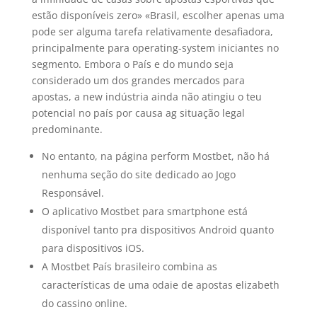
estão disponíveis zero» «Brasil, escolher apenas uma
pode ser alguma tarefa relativamente desafiadora,
principalmente para operating-system iniciantes no
segmento. Embora o País e do mundo seja
considerado um dos grandes mercados para
apostas, a new indústria ainda não atingiu o teu
potencial no país por causa ag situação legal
predominante.
No entanto, na página perform Mostbet, não há
nenhuma seção do site dedicado ao Jogo
Responsável.
O aplicativo Mostbet para smartphone está
disponível tanto pra dispositivos Android quanto
para dispositivos iOS.
A Mostbet País brasileiro combina as
características de uma odaie de apostas elizabeth
do cassino online.