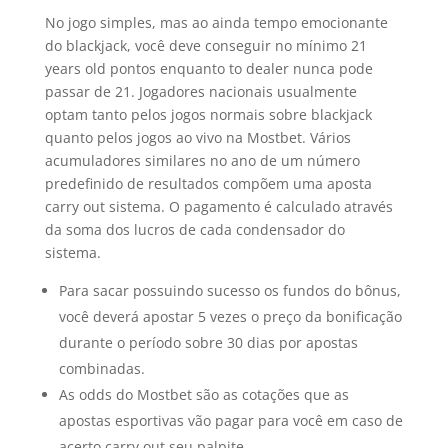
No jogo simples, mas ao ainda tempo emocionante
do blackjack, você deve conseguir no mínimo 21
years old pontos enquanto to dealer nunca pode
passar de 21. Jogadores nacionais usualmente
optam tanto pelos jogos normais sobre blackjack
quanto pelos jogos ao vivo na Mostbet. Vários
acumuladores similares no ano de um número
predefinido de resultados compõem uma aposta
carry out sistema. O pagamento é calculado através
da soma dos lucros de cada condensador do
sistema.
Para sacar possuindo sucesso os fundos do bônus,
você deverá apostar 5 vezes o preço da bonificação
durante o período sobre 30 dias por apostas
combinadas.
As odds do Mostbet são as cotações que as
apostas esportivas vão pagar para você em caso de
acerto carry out seu palpite.