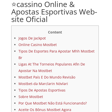
⭐️cassino Online &
Apostas Esportivas Web-
site Oficial
Content
Jogos De Jackpot
Online Casino Mostbet
Tipos De Esportes Para Apostar Mhh Mostbet
Br
Ligas At The Torneios Populares Afin De
Apostar Na Mostbet
Mostbet País E Do Mundo Revisão
Mostbet-də Mərclərin Növləri
Tipos De Apostas Esportivas
Sobre Mostbet
Por Que Mostbet Não Está Funcionando?
Aceite Os Bônus Mostbet Agora