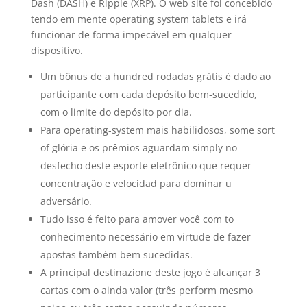
Dash (DASH) e Ripple (XRP). O web site foi concebido
tendo em mente operating system tablets e irá
funcionar de forma impecável em qualquer
dispositivo.
Um bônus de a hundred rodadas grátis é dado ao
participante com cada depósito bem-sucedido,
com o limite do depósito por dia.
Para operating-system mais habilidosos, some sort
of glória e os prêmios aguardam simply no
desfecho deste esporte eletrônico que requer
concentração e velocidad para dominar u
adversário.
Tudo isso é feito para amover você com to
conhecimento necessário em virtude de fazer
apostas também bem sucedidas.
A principal destinazione deste jogo é alcançar 3
cartas com o ainda valor (três perform mesmo