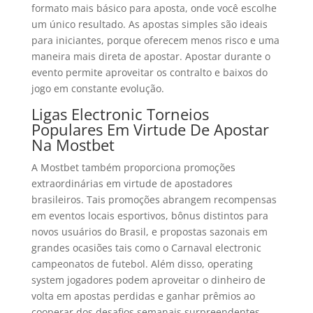
formato mais básico para aposta, onde você escolhe
um único resultado. As apostas simples são ideais
para iniciantes, porque oferecem menos risco e uma
maneira mais direta de apostar. Apostar durante o
evento permite aproveitar os contralto e baixos do
jogo em constante evolução.
Ligas Electronic Torneios
Populares Em Virtude De Apostar
Na Mostbet
A Mostbet também proporciona promoções
extraordinárias em virtude de apostadores
brasileiros. Tais promoções abrangem recompensas
em eventos locais esportivos, bônus distintos para
novos usuários do Brasil, e propostas sazonais em
grandes ocasiões tais como o Carnaval electronic
campeonatos de futebol. Além disso, operating
system jogadores podem aproveitar o dinheiro de
volta em apostas perdidas e ganhar prêmios ao
cooperar dos desafios semanais surpreendentes.