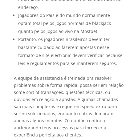
endereço.
Jogadores do País e do mundo normalmente
optam total pelos jogos normais de blackjack
quanto pelos jogos ao vivo na Mostbet.
Portanto, os jogadores Brasileiros devem ter
bastante cuidado ao fazerem apostas nesse
formato de site electronic devem verificar because
leis e regulamentos para se manterem seguros.
A equipe de assistência é treinada pra resolver
problemas sobre forma rápida, possa ser em relação
some sort of transações, questões técnicas, ou
dúvidas em relação à apostas. Algumas chamadas
são mais complexas e requerem speed extra para
serem solucionadas, enquanto outras demoram
apenas alguns minutos. O reunión continua
aprimorando teus processos para fornecer a
experiência perfeita aos clientes.