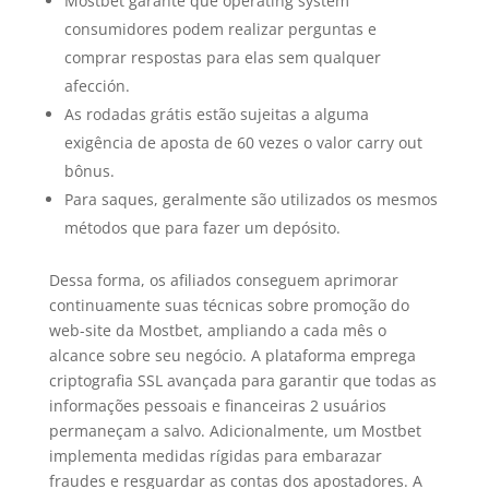
Mostbet garante que operating system
consumidores podem realizar perguntas e
comprar respostas para elas sem qualquer
afección.
As rodadas grátis estão sujeitas a alguma
exigência de aposta de 60 vezes o valor carry out
bônus.
Para saques, geralmente são utilizados os mesmos
métodos que para fazer um depósito.
Dessa forma, os afiliados conseguem aprimorar
continuamente suas técnicas sobre promoção do
web-site da Mostbet, ampliando a cada mês o
alcance sobre seu negócio. A plataforma emprega
criptografia SSL avançada para garantir que todas as
informações pessoais e financeiras 2 usuários
permaneçam a salvo. Adicionalmente, um Mostbet
implementa medidas rígidas para embarazar
fraudes e resguardar as contas dos apostadores. A