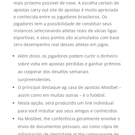
mais próximo possível de nove. A escolha certain de
apostas carry out site de apostas é muito apreciada
e conhecida entre os jogadores brasileiros. Os
jogadores tem a possibilidade de constituir seus
instances selecionando atletas reais de várias ligas
esportivas, e seus pontos são acumulados com base
zero desempenho real desses atletas em jogos.
Além disso, os jogadores podem curtir o dinheiro
sobre volta em apostas perdidas e ganhar prêmios
ao cooperar dos desafios semanais
surpreendentes.
O principal destaque ag casa de apostas Mostbet –
assim como em muitas outras – é o futebol.
Nesta opção, será produzido um link individual
para você indultar aos seus amigos e conhecidos.
Na Mostbet, the conferência geralmente envolve o
envio de documentos pessoais, asi como cópia de
información de identidade at the comprovante de