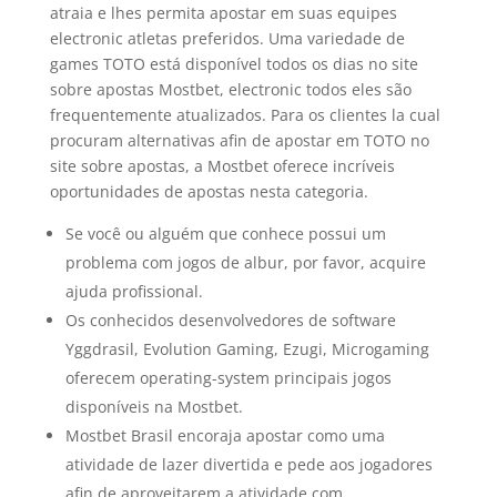
atraia e lhes permita apostar em suas equipes
electronic atletas preferidos. Uma variedade de
games TOTO está disponível todos os dias no site
sobre apostas Mostbet, electronic todos eles são
frequentemente atualizados. Para os clientes la cual
procuram alternativas afin de apostar em TOTO no
site sobre apostas, a Mostbet oferece incríveis
oportunidades de apostas nesta categoria.
Se você ou alguém que conhece possui um
problema com jogos de albur, por favor, acquire
ajuda profissional.
Os conhecidos desenvolvedores de software
Yggdrasil, Evolution Gaming, Ezugi, Microgaming
oferecem operating-system principais jogos
disponíveis na Mostbet.
Mostbet Brasil encoraja apostar como uma
atividade de lazer divertida e pede aos jogadores
afin de aproveitarem a atividade com