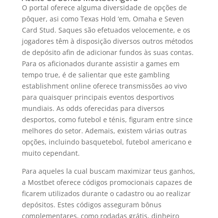
O portal oferece alguma diversidade de opções de
pôquer, asi como Texas Hold ‘em, Omaha e Seven
Card Stud. Saques são efetuados velocemente, e os
jogadores têm à disposição diversos outros métodos
de depósito afin de adicionar fundos às suas contas.
Para os aficionados durante assistir a games em
tempo true, é de salientar que este gambling
establishment online oferece transmissões ao vivo
para quaisquer principais eventos desportivos
mundiais. As odds oferecidas para diversos
desportos, como futebol e ténis, figuram entre since
melhores do setor. Ademais, existem várias outras
opções, incluindo basquetebol, futebol americano e
muito cependant.
Para aqueles la cual buscam maximizar teus ganhos,
a Mostbet oferece códigos promocionais capazes de
ficarem utilizados durante o cadastro ou ao realizar
depósitos. Estes códigos asseguram bônus
complementares, como rodadas grátis, dinheiro