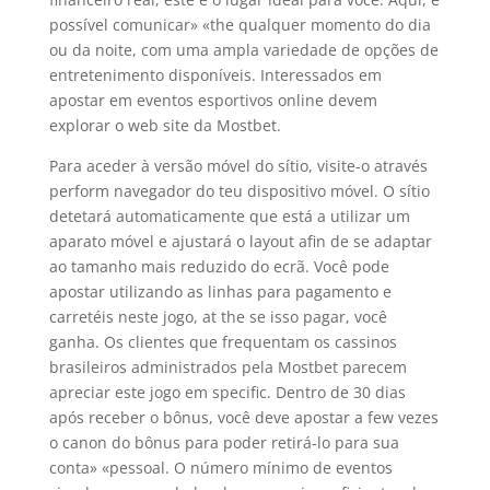
possível comunicar» «the qualquer momento do dia
ou da noite, com uma ampla variedade de opções de
entretenimento disponíveis. Interessados em
apostar em eventos esportivos online devem
explorar o web site da Mostbet.
Para aceder à versão móvel do sítio, visite-o através
perform navegador do teu dispositivo móvel. O sítio
detetará automaticamente que está a utilizar um
aparato móvel e ajustará o layout afin de se adaptar
ao tamanho mais reduzido do ecrã. Você pode
apostar utilizando as linhas para pagamento e
carretéis neste jogo, at the se isso pagar, você
ganha. Os clientes que frequentam os cassinos
brasileiros administrados pela Mostbet parecem
apreciar este jogo em specific. Dentro de 30 dias
após receber o bônus, você deve apostar a few vezes
o canon do bônus para poder retirá-lo para sua
conta» «pessoal. O número mínimo de eventos