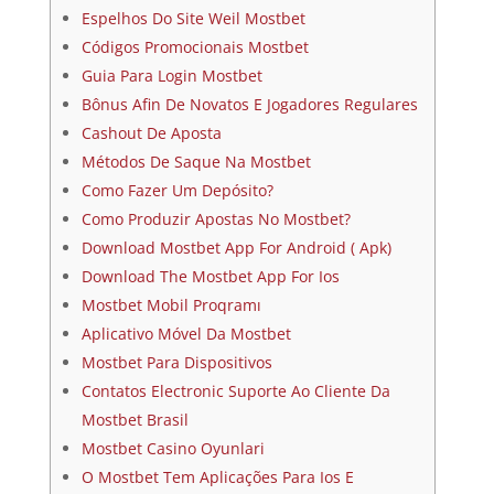
Espelhos Do Site Weil Mostbet
Códigos Promocionais Mostbet
Guia Para Login Mostbet
Bônus Afin De Novatos E Jogadores Regulares
Cashout De Aposta
Métodos De Saque Na Mostbet
Como Fazer Um Depósito?
Como Produzir Apostas No Mostbet?
Download Mostbet App For Android ( Apk)
Download The Mostbet App For Ios
Mostbet Mobil Proqramı
Aplicativo Móvel Da Mostbet
Mostbet Para Dispositivos
Contatos Electronic Suporte Ao Cliente Da
Mostbet Brasil
Mostbet Casino Oyunlari
O Mostbet Tem Aplicações Para Ios E