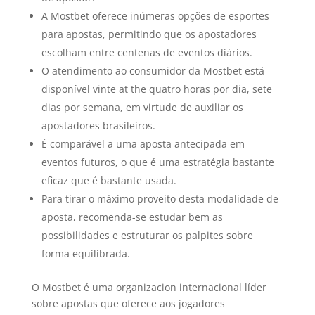
A Mostbet oferece inúmeras opções de esportes
para apostas, permitindo que os apostadores
escolham entre centenas de eventos diários.
O atendimento ao consumidor da Mostbet está
disponível vinte at the quatro horas por dia, sete
dias por semana, em virtude de auxiliar os
apostadores brasileiros.
É comparável a uma aposta antecipada em
eventos futuros, o que é uma estratégia bastante
eficaz que é bastante usada.
Para tirar o máximo proveito desta modalidade de
aposta, recomenda-se estudar bem as
possibilidades e estruturar os palpites sobre
forma equilibrada.
O Mostbet é uma organizacion internacional líder
sobre apostas que oferece aos jogadores