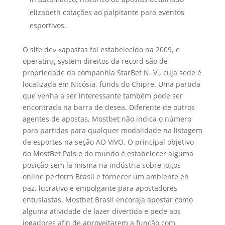
elizabeth cotações ao palpitante para eventos
esportivos.
O site de» «apostas foi estabelecido na 2009, e
operating-system direitos da record são de
propriedade da companhia StarBet N. V., cuja sede é
localizada em Nicósia, funds do Chipre. Uma partida
que venha a ser interessante também pode ser
encontrada na barra de desea. Diferente de outros
agentes de apostas, Mostbet não indica o número
para partidas para qualquer modalidade na listagem
de esportes na seção AO VIVO. O principal objetivo
do MostBet País e do mundo é estabelecer alguma
posição sem la misma na indústria sobre jogos
online perform Brasil e fornecer um ambiente en
paz, lucrativo e empolgante para apostadores
entusiastas. Mostbet Brasil encoraja apostar como
alguma atividade de lazer divertida e pede aos
jogadores afin de aproveitarem a função com