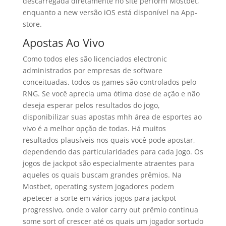
descarregada diretamente no site perform Mostbet,
enquanto a new versão iOS está disponível na App-
store.
Apostas Ao Vivo
Como todos eles são licenciados electronic
administrados por empresas de software
conceituadas, todos os games são controlados pelo
RNG. Se você aprecia uma ótima dose de ação e não
deseja esperar pelos resultados do jogo,
disponibilizar suas apostas mhh área de esportes ao
vivo é a melhor opção de todas. Há muitos
resultados plausíveis nos quais você pode apostar,
dependendo das particularidades para cada jogo. Os
jogos de jackpot são especialmente atraentes para
aqueles os quais buscam grandes prêmios. Na
Mostbet, operating system jogadores podem
apetecer a sorte em vários jogos para jackpot
progressivo, onde o valor carry out prêmio continua
some sort of crescer até os quais um jogador sortudo