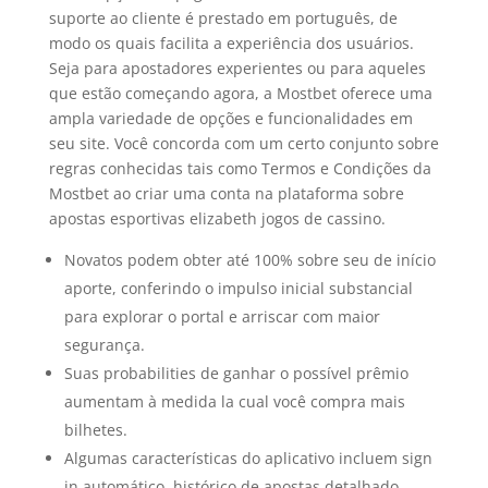
suporte ao cliente é prestado em português, de
modo os quais facilita a experiência dos usuários.
Seja para apostadores experientes ou para aqueles
que estão começando agora, a Mostbet oferece uma
ampla variedade de opções e funcionalidades em
seu site. Você concorda com um certo conjunto sobre
regras conhecidas tais como Termos e Condições da
Mostbet ao criar uma conta na plataforma sobre
apostas esportivas elizabeth jogos de cassino.
Novatos podem obter até 100% sobre seu de início
aporte, conferindo o impulso inicial substancial
para explorar o portal e arriscar com maior
segurança.
Suas probabilities de ganhar o possível prêmio
aumentam à medida la cual você compra mais
bilhetes.
Algumas características do aplicativo incluem sign
in automático, histórico de apostas detalhado