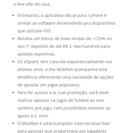
o leve afin de casa.
Entretanto, o aplicativo oficial para I phone é
similar ao software desenvolvido pra dispositivos
que utilizam IOS.
Receba um bônus de boas-vindas de +125% no
seu 1º depósito de até R$ 2. two hundred para
apostas esportivas.
Os eSports têm crescido exponencialmente nos
últimos anos, e the Mostbet acompanha esta
tendência oferecendo uma variedade de opções
de apostas em jogos populares.
Para ter acesso a la cual promoção, você deve
realizar apostas na jogos de futebol ao vivo,
systems pré-jogo, com possibilities maiores ou
iguais a 2. zero.
O Mostbet é uma trampolín internacional líder
para apostas que proporciona aos jogadores