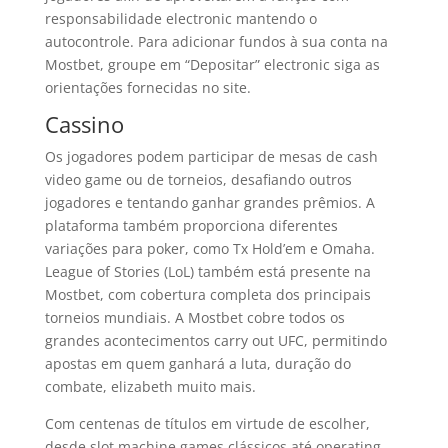
responsabilidade electronic mantendo o
autocontrole. Para adicionar fundos à sua conta na
Mostbet, groupe em “Depositar” electronic siga as
orientações fornecidas no site.
Cassino
Os jogadores podem participar de mesas de cash
video game ou de torneios, desafiando outros
jogadores e tentando ganhar grandes prêmios. A
plataforma também proporciona diferentes
variações para poker, como Tx Hold’em e Omaha.
League of Stories (LoL) também está presente na
Mostbet, com cobertura completa dos principais
torneios mundiais. A Mostbet cobre todos os
grandes acontecimentos carry out UFC, permitindo
apostas em quem ganhará a luta, duração do
combate, elizabeth muito mais.
Com centenas de títulos em virtude de escolher,
desde slot machine games clássicos até operating