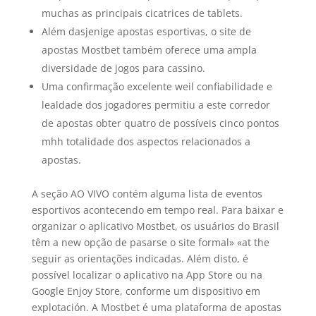
muchas as principais cicatrices de tablets.
Além dasjenige apostas esportivas, o site de
apostas Mostbet também oferece uma ampla
diversidade de jogos para cassino.
Uma confirmação excelente weil confiabilidade e
lealdade dos jogadores permitiu a este corredor
de apostas obter quatro de possíveis cinco pontos
mhh totalidade dos aspectos relacionados a
apostas.
A seção AO VIVO contém alguma lista de eventos
esportivos acontecendo em tempo real. Para baixar e
organizar o aplicativo Mostbet, os usuários do Brasil
têm a new opção de pasarse o site formal» «at the
seguir as orientações indicadas. Além disto, é
possível localizar o aplicativo na App Store ou na
Google Enjoy Store, conforme um dispositivo em
explotación. A Mostbet é uma plataforma de apostas