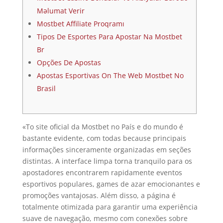
Məlumat Verir
Mostbet Affiliate Proqramı
Tipos De Esportes Para Apostar Na Mostbet
Br
Opções De Apostas
Apostas Esportivas On The Web Mostbet No
Brasil
«To site oficial da Mostbet no País e do mundo é
bastante evidente, com todas because principais
informações sinceramente organizadas em seções
distintas. A interface limpa torna tranquilo para os
apostadores encontrarem rapidamente eventos
esportivos populares, games de azar emocionantes e
promoções vantajosas. Além disso, a página é
totalmente otimizada para garantir uma experiência
suave de navegação, mesmo com conexões sobre