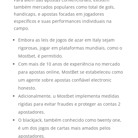
também mercados populares como total de gols,
handicaps, e apostas focadas em jogadores
específicos e suas performances individuais na
campo.
Embora as leis de jogos de azar em Italy sejam
rigorosas, jogar em plataformas mundiais, como o
Mostbet, é permitido.
Com mais de 10 anos de experiência no mercado
para apostas online, MostBet se estabeleceu como
um agente sobre apostas confiável electronic
honesto.
Adicionalmente, u Mostbet implementa medidas
rígidas para evitar fraudes e proteger as contas 2
apostadores.
O blackjack, também conhecido como twenty one,
é um dos jogos de cartas mais amados pelos
apostadores.