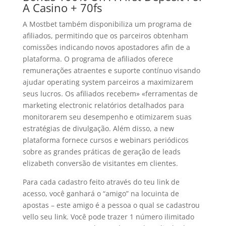
A Casino + 70fs
A Mostbet também disponibiliza um programa de
afiliados, permitindo que os parceiros obtenham
comissões indicando novos apostadores afin de a
plataforma. O programa de afiliados oferece
remunerações atraentes e suporte contínuo visando
ajudar operating system parceiros a maximizarem
seus lucros. Os afiliados recebem» «ferramentas de
marketing electronic relatórios detalhados para
monitorarem seu desempenho e otimizarem suas
estratégias de divulgação. Além disso, a new
plataforma fornece cursos e webinars periódicos
sobre as grandes práticas de geração de leads
elizabeth conversão de visitantes em clientes.
Para cada cadastro feito através do teu link de
acesso, você ganhará o “amigo” na locuinta de
apostas – este amigo é a pessoa o qual se cadastrou
vello seu link. Você pode trazer 1 número ilimitado