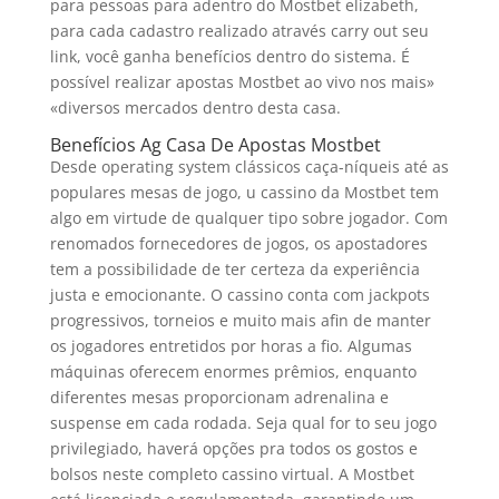
para pessoas para adentro do Mostbet elizabeth,
para cada cadastro realizado através carry out seu
link, você ganha benefícios dentro do sistema. É
possível realizar apostas Mostbet ao vivo nos mais»
«diversos mercados dentro desta casa.
Benefícios Ag Casa De Apostas Mostbet
Desde operating system clássicos caça-níqueis até as
populares mesas de jogo, u cassino da Mostbet tem
algo em virtude de qualquer tipo sobre jogador. Com
renomados fornecedores de jogos, os apostadores
tem a possibilidade de ter certeza da experiência
justa e emocionante. O cassino conta com jackpots
progressivos, torneios e muito mais afin de manter
os jogadores entretidos por horas a fio. Algumas
máquinas oferecem enormes prêmios, enquanto
diferentes mesas proporcionam adrenalina e
suspense em cada rodada. Seja qual for to seu jogo
privilegiado, haverá opções pra todos os gostos e
bolsos neste completo cassino virtual. A Mostbet