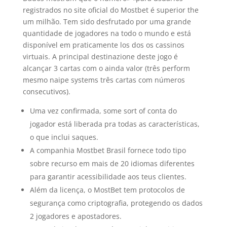
registrados no site oficial do Mostbet é superior the
um milhão. Tem sido desfrutado por uma grande
quantidade de jogadores na todo o mundo e está
disponível em praticamente los dos os cassinos
virtuais. A principal destinazione deste jogo é
alcançar 3 cartas com o ainda valor (três perform
mesmo naipe systems três cartas com números
consecutivos).
Uma vez confirmada, some sort of conta do
jogador está liberada pra todas as características,
o que inclui saques.
A companhia Mostbet Brasil fornece todo tipo
sobre recurso em mais de 20 idiomas diferentes
para garantir acessibilidade aos teus clientes.
Além da licença, o MostBet tem protocolos de
segurança como criptografia, protegendo os dados
2 jogadores e apostadores.