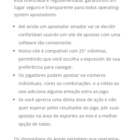
está licenciada e regulamentada, garantindo um
lugar seguro e transparente para todos operating-
system apostadores.
Até ainda um apostador amador vai se decidir
confortável usando um site de apostas com uma
software tão conveniente.
Nosso site é compatível com 25″ «idiomas,
permitindo que você escolha o expresión de sua
preferência para navegar.
Os jogadores podem apostar na números
individuais, cores ou combinações, e a roleta ao
vivo adiciona alguma emoção extra ao jogo.
Se você aprecia uma ótima dose de ação e não
quer esperar pelos resultados do jogo, pôr suas
apostas na área de esportes ao vivo é a melhor
opção de todas.
Os dispositivos da Apple permitem que operating-