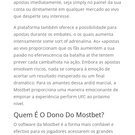
apostas imediatamente, seja simply no painel da sua
conta ou diretamente em qualquer mercado ao vivo
que desperte seu interesse.
A plataforma também oferece a possibilidade para
apostas durante os embates, o os quais aumenta
intensamente some sort of adrenalina. As» «apostas
ao vivo proporcionam que os fãs aumentem a sua
paixão no efervescencia da batalha at the tentem
prever cada cambalhota na ação. Embora as apostas
envolvam riscos, nada se compara à emoção de
acertar um resultado inesperado ou um final
dramático. Para os amantes dessa ardid marcial, a
Mostbet proporciona uma maneira emocionante de
empinar a experiência perform UFC ao próximo
nível.
Quem É O Dono Do Mostbet?
O software da Mostbet é a forma mais confiável e
efectivo para os jogadores acessarem os grandes