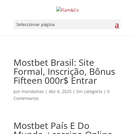
Seleccionar página
Mostbet Brasil: Site
Formal, Inscrição, Bônus
Fifteen 000r$ Entrar
por
mandamas
|
Abr 6, 2025
|
Sin categoría
|
0
Comentarios
Mostbet País E Do