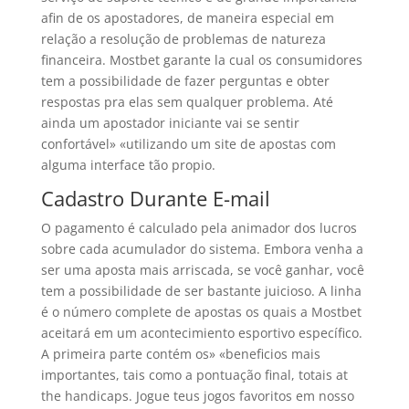
afin de os apostadores, de maneira especial em
relação a resolução de problemas de natureza
financeira. Mostbet garante la cual os consumidores
tem a possibilidade de fazer perguntas e obter
respostas pra elas sem qualquer problema. Até
ainda um apostador iniciante vai se sentir
confortável» «utilizando um site de apostas com
alguma interface tão propio.
Cadastro Durante E-mail
O pagamento é calculado pela animador dos lucros
sobre cada acumulador do sistema. Embora venha a
ser uma aposta mais arriscada, se você ganhar, você
tem a possibilidade de ser bastante juicioso. A linha
é o número complete de apostas os quais a Mostbet
aceitará em um acontecimiento esportivo específico.
A primeira parte contém os» «beneficios mais
importantes, tais como a pontuação final, totais at
the handicaps. Jogue teus jogos favoritos em nosso