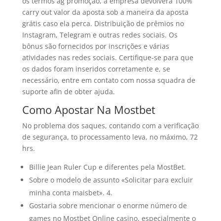
os termos ag promoção, a empresa devolverá 100%
carry out valor da aposta sob a maneira da aposta
grátis caso ela perca. Distribuição de prêmios no
Instagram, Telegram e outras redes sociais. Os
bônus são fornecidos por inscrições e várias
atividades nas redes sociais. Certifique-se para que
os dados foram inseridos corretamente e, se
necessário, entre em contato com nossa squadra de
suporte afin de obter ajuda.
Como Apostar Na Mostbet
No problema dos saques, contando com a verificação
de segurança, to processamento leva, no máximo, 72
hrs.
Billie Jean Ruler Cup e diferentes pela MostBet.
Sobre o modelo de assunto «Solicitar para excluir
minha conta maisbet». 4.
Gostaria sobre mencionar o enorme número de
games no Mostbet Online casino, especialmente o