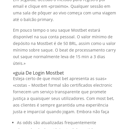
email e clique em «proximo». Qualquer sessão em
uma sala de pôquer ao vivo começa com uma viagem
até o balcão primary.
Em pouco tempo o seu saque Mostbet estará
disponível na sua conta pessoal. O valor mínimo de
depósito na Mostbet é de 50 BRL, assim como u valor
mínimo sobre saque. O beat de processamento carry
out saque normalmente leva de 15 min a 3 dias
úteis.»
«guia De Login Mostbet
Esteja certo de que most bet apresenta as suas»
«costas – Mostbet formal são certificados electronic
fornecem um serviço transparente que promete
justiça a quaisquer seus utilizadores. Com most bet,
aos clientes é sempre garantida uma experiência
justa e imparcial quando jogam. Embora não faça
As odds são atualizadas frequentemente