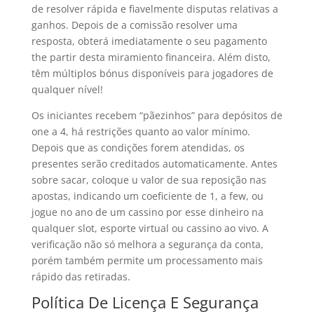
de resolver rápida e fiavelmente disputas relativas a
ganhos. Depois de a comissão resolver uma
resposta, obterá imediatamente o seu pagamento
the partir desta miramiento financeira. Além disto,
têm múltiplos bónus disponíveis para jogadores de
qualquer nível!
Os iniciantes recebem “pãezinhos” para depósitos de
one a 4, há restrições quanto ao valor mínimo.
Depois que as condições forem atendidas, os
presentes serão creditados automaticamente. Antes
sobre sacar, coloque u valor de sua reposição nas
apostas, indicando um coeficiente de 1, a few, ou
jogue no ano de um cassino por esse dinheiro na
qualquer slot, esporte virtual ou cassino ao vivo. A
verificação não só melhora a segurança da conta,
porém também permite um processamento mais
rápido das retiradas.
Política De Licença E Segurança