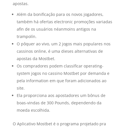
apostas.
Além da bonificação para os novos jogadores,
também há ofertas electronic promoções variadas
afin de os usuários néanmoins antigos na
trampolín.
O pôquer ao vivo, um 2 jogos mais populares nos
cassinos online, é uma dieses alternativas de
apostas da Mostbet.
Os compradores podem classificar operating-
system jogos no cassino Mostbet por demanda e
pela information em que foram adicionados ao
site.
Ela proporciona aos apostadores um bônus de
boas-vindas de 300 Pounds, dependendo da
moeda escolhida.
O Aplicativo Mostbet é o programa projetado pra