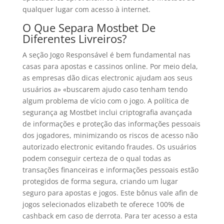
qualquer lugar com acesso à internet.
O Que Separa Mostbet De
Diferentes Livreiros?
A seção Jogo Responsável é bem fundamental nas
casas para apostas e cassinos online. Por meio dela,
as empresas dão dicas electronic ajudam aos seus
usuários a» «buscarem ajudo caso tenham tendo
algum problema de vício com o jogo. A política de
segurança ag Mostbet inclui criptografia avançada
de informações e proteção das informações pessoais
dos jogadores, minimizando os riscos de acesso não
autorizado electronic evitando fraudes. Os usuários
podem conseguir certeza de o qual todas as
transações financeiras e informações pessoais estão
protegidos de forma segura, criando um lugar
seguro para apostas e jogos. Este bônus vale afin de
jogos selecionados elizabeth te oferece 100% de
cashback em caso de derrota. Para ter acesso a esta