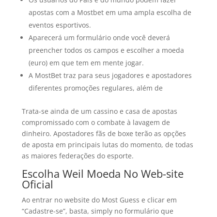
apostas com a Mostbet em uma ampla escolha de
eventos esportivos.
Aparecerá um formulário onde você deverá
preencher todos os campos e escolher a moeda
(euro) em que tem em mente jogar.
A MostBet traz para seus jogadores e apostadores
diferentes promoções regulares, além de
Trata-se ainda de um cassino e casa de apostas
compromissado com o combate à lavagem de
dinheiro. Apostadores fãs de boxe terão as opções
de aposta em principais lutas do momento, de todas
as maiores federações do esporte.
Escolha Weil Moeda No Web-site
Oficial
Ao entrar no website do Most Guess e clicar em
“Cadastre-se”, basta, simply no formulário que