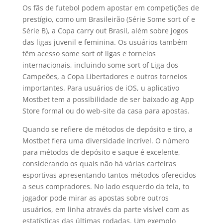
Os fãs de futebol podem apostar em competições de
prestígio, como um Brasileirão (Série Some sort of e
Série B), a Copa carry out Brasil, além sobre jogos
das ligas juvenil e feminina. Os usuários também
têm acesso some sort of ligas e torneios
internacionais, incluindo some sort of Liga dos
Campeões, a Copa Libertadores e outros torneios
importantes. Para usuários de iOS, u aplicativo
Mostbet tem a possibilidade de ser baixado ag App
Store formal ou do web-site da casa para apostas.
Quando se refiere de métodos de depósito e tiro, a
Mostbet fiera uma diversidade incrível. O número
para métodos de depósito e saque é excelente,
considerando os quais não há várias carteiras
esportivas apresentando tantos métodos oferecidos
a seus compradores. No lado esquerdo da tela, to
jogador pode mirar as apostas sobre outros
usuários, em linha através da parte visível com as
estatísticas das últimas rodadas. Um exemplo