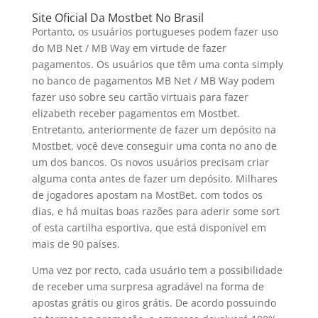
Site Oficial Da Mostbet No Brasil
Portanto, os usuários portugueses podem fazer uso
do MB Net / MB Way em virtude de fazer
pagamentos. Os usuários que têm uma conta simply
no banco de pagamentos MB Net / MB Way podem
fazer uso sobre seu cartão virtuais para fazer
elizabeth receber pagamentos em Mostbet.
Entretanto, anteriormente de fazer um depósito na
Mostbet, você deve conseguir uma conta no ano de
um dos bancos. Os novos usuários precisam criar
alguma conta antes de fazer um depósito. Milhares
de jogadores apostam na MostBet. com todos os
dias, e há muitas boas razões para aderir some sort
of esta cartilha esportiva, que está disponível em
mais de 90 países.
Uma vez por recto, cada usuário tem a possibilidade
de receber uma surpresa agradável na forma de
apostas grátis ou giros grátis. De acordo possuindo