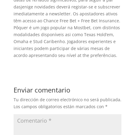
dasjenige novidades deverá registar-se e subscrever
imediatamente a newsletter. Os apostadores ativos
têm acesso ao Chance Free Bet + Free Bet Insurance.
Pôquer é um jogo popular na Mostbet, com distintos
modalidades disponíveis asi como Texas Hold’em,
Omaha e Stud Caribenho. Jogadores experientes e
iniciantes podem participar de várias mesas de
acordo apresentando seu nível at the preferências.
Enviar comentario
Tu dirección de correo electrónico no será publicada.
Los campos obligatorios están marcados con
*