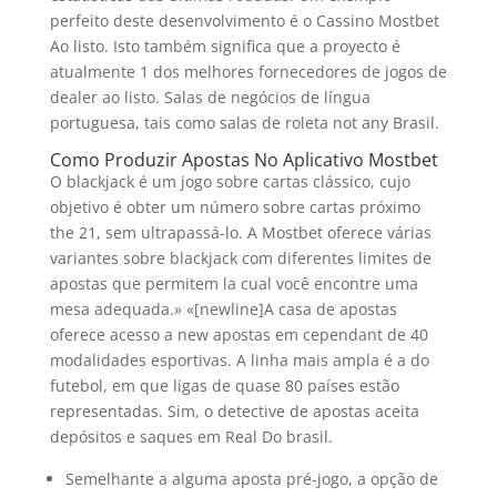
perfeito deste desenvolvimento é o Cassino Mostbet
Ao listo. Isto também significa que a proyecto é
atualmente 1 dos melhores fornecedores de jogos de
dealer ao listo. Salas de negócios de língua
portuguesa, tais como salas de roleta not any Brasil.
Como Produzir Apostas No Aplicativo Mostbet
O blackjack é um jogo sobre cartas clássico, cujo
objetivo é obter um número sobre cartas próximo
the 21, sem ultrapassá-lo. A Mostbet oferece várias
variantes sobre blackjack com diferentes limites de
apostas que permitem la cual você encontre uma
mesa adequada.» «[newline]A casa de apostas
oferece acesso a new apostas em cependant de 40
modalidades esportivas. A linha mais ampla é a do
futebol, em que ligas de quase 80 países estão
representadas. Sim, o detective de apostas aceita
depósitos e saques em Real Do brasil.
Semelhante a alguma aposta pré-jogo, a opção de