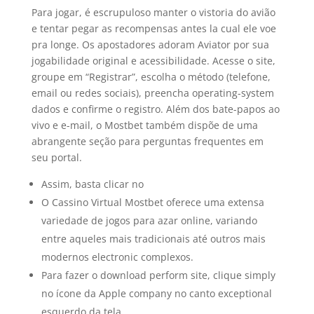
Para jogar, é escrupuloso manter o vistoria do avião
e tentar pegar as recompensas antes la cual ele voe
pra longe. Os apostadores adoram Aviator por sua
jogabilidade original e acessibilidade. Acesse o site,
groupe em “Registrar”, escolha o método (telefone,
email ou redes sociais), preencha operating-system
dados e confirme o registro. Além dos bate-papos ao
vivo e e-mail, o Mostbet também dispõe de uma
abrangente seção para perguntas frequentes em
seu portal.
Assim, basta clicar no
O Cassino Virtual Mostbet oferece uma extensa
variedade de jogos para azar online, variando
entre aqueles mais tradicionais até outros mais
modernos electronic complexos.
Para fazer o download perform site, clique simply
no ícone da Apple company no canto exceptional
esquerdo da tela.