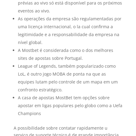
prévias ao vivo só está disponível para os próximos
eventos ao vivo.
As operações da empresa são regulamentadas por
uma licença internacional, o la cual confirma a
legitimidade e a responsabilidade da empresa na
nível global.
A Mostbet é considerada como o dos melhores
sites de apostas sobre Portugal.
League of Legends, também popularizado como
LoL, é outro jogo MOBA de ponta na que as
equipes lutam pelo controle de um mapa em um
confronto estratégico.
A casa de apostas MostBet tem opções sobre
apostar em ligas populares pelo globo como a Uefa
Champions
A possibilidade sobre contatar rapidamente u
serviço de suporte técnico é de grande importância