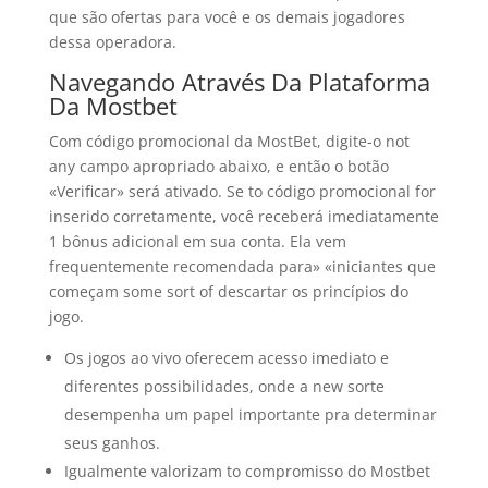
que são ofertas para você e os demais jogadores
dessa operadora.
Navegando Através Da Plataforma
Da Mostbet
Com código promocional da MostBet, digite-o not
any campo apropriado abaixo, e então o botão
«Verificar» será ativado. Se to código promocional for
inserido corretamente, você receberá imediatamente
1 bônus adicional em sua conta. Ela vem
frequentemente recomendada para» «iniciantes que
começam some sort of descartar os princípios do
jogo.
Os jogos ao vivo oferecem acesso imediato e
diferentes possibilidades, onde a new sorte
desempenha um papel importante pra determinar
seus ganhos.
Igualmente valorizam to compromisso do Mostbet