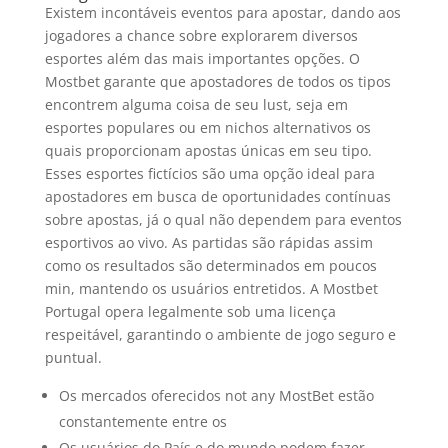
Existem incontáveis eventos para apostar, dando aos
jogadores a chance sobre explorarem diversos
esportes além das mais importantes opções. O
Mostbet garante que apostadores de todos os tipos
encontrem alguma coisa de seu lust, seja em
esportes populares ou em nichos alternativos os
quais proporcionam apostas únicas em seu tipo.
Esses esportes fictícios são uma opção ideal para
apostadores em busca de oportunidades contínuas
sobre apostas, já o qual não dependem para eventos
esportivos ao vivo. As partidas são rápidas assim
como os resultados são determinados em poucos
min, mantendo os usuários entretidos. A Mostbet
Portugal opera legalmente sob uma licença
respeitável, garantindo o ambiente de jogo seguro e
puntual.
Os mercados oferecidos not any MostBet estão
constantemente entre os
Os usuários do País e do mundo podem fazer