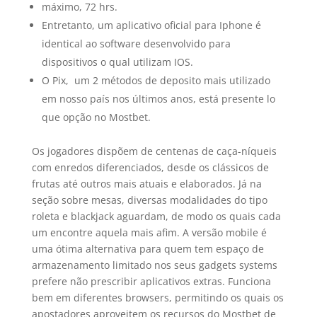
máximo, 72 hrs.
Entretanto, um aplicativo oficial para Iphone é
identical ao software desenvolvido para
dispositivos o qual utilizam IOS.
O Pix, um 2 métodos de deposito mais utilizado
em nosso país nos últimos anos, está presente lo
que opção no Mostbet.
Os jogadores dispõem de centenas de caça-níqueis
com enredos diferenciados, desde os clássicos de
frutas até outros mais atuais e elaborados. Já na
seção sobre mesas, diversas modalidades do tipo
roleta e blackjack aguardam, de modo os quais cada
um encontre aquela mais afim. A versão mobile é
uma ótima alternativa para quem tem espaço de
armazenamento limitado nos seus gadgets systems
prefere não prescribir aplicativos extras. Funciona
bem em diferentes browsers, permitindo os quais os
apostadores aproveitem os recursos do Mostbet de