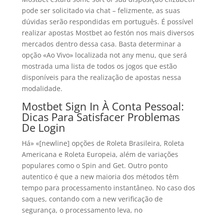
pode ser solicitado via chat – felizmente, as suas
dúvidas serão respondidas em português. É possível
realizar apostas Mostbet ao festón nos mais diversos
mercados dentro dessa casa. Basta determinar a
opção «Ao Vivo» localizada not any menu, que será
mostrada uma lista de todos os jogos que estão
disponíveis para the realização de apostas nessa
modalidade.
Mostbet Sign In À Conta Pessoal:
Dicas Para Satisfacer Problemas
De Login
Há» «[newline] opções de Roleta Brasileira, Roleta
Americana e Roleta Europeia, além de variações
populares como o Spin and Get. Outro ponto
autentico é que a new maioria dos métodos têm
tempo para processamento instantâneo. No caso dos
saques, contando com a new verificação de
segurança, o processamento leva, no