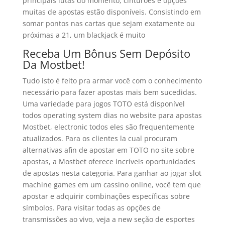
principais lutas do momento, cinturões e opções
muitas de apostas estão disponíveis. Consistindo em
somar pontos nas cartas que sejam exatamente ou
próximas a 21, um blackjack é muito
Receba Um Bônus Sem Depósito
Da Mostbet!
Tudo isto é feito pra armar você com o conhecimento
necessário para fazer apostas mais bem sucedidas.
Uma variedade para jogos TOTO está disponível
todos operating system dias no website para apostas
Mostbet, electronic todos eles são frequentemente
atualizados. Para os clientes la cual procuram
alternativas afin de apostar em TOTO no site sobre
apostas, a Mostbet oferece incríveis oportunidades
de apostas nesta categoria. Para ganhar ao jogar slot
machine games em um cassino online, você tem que
apostar e adquirir combinações específicas sobre
símbolos. Para visitar todas as opções de
transmissões ao vivo, veja a new seção de esportes