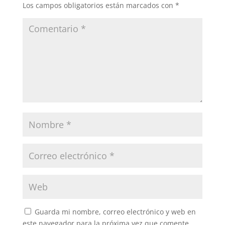
Los campos obligatorios están marcados con
*
Guarda mi nombre, correo electrónico y web en
este navegador para la próxima vez que comente.