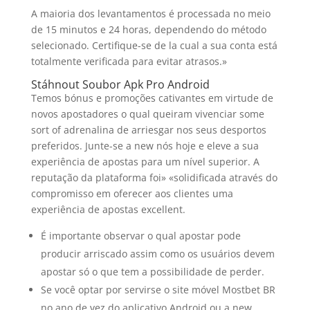
A maioria dos levantamentos é processada no meio
de 15 minutos e 24 horas, dependendo do método
selecionado. Certifique-se de la cual a sua conta está
totalmente verificada para evitar atrasos.»
Stáhnout Soubor Apk Pro Android
Temos bónus e promoções cativantes em virtude de
novos apostadores o qual queiram vivenciar some
sort of adrenalina de arriesgar nos seus desportos
preferidos. Junte-se a new nós hoje e eleve a sua
experiência de apostas para um nível superior. A
reputação da plataforma foi» «solidificada através do
compromisso em oferecer aos clientes uma
experiência de apostas excellent.
É importante observar o qual apostar pode
producir arriscado assim como os usuários devem
apostar só o que tem a possibilidade de perder.
Se você optar por servirse o site móvel Mostbet BR
no ano de vez do aplicativo Android ou a new