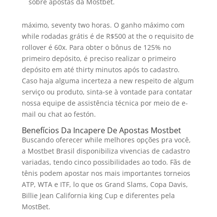
sobre apostas da Mostbet.
máximo, seventy two horas. O ganho máximo com
while rodadas grátis é de R$500 at the o requisito de
rollover é 60x. Para obter o bônus de 125% no
primeiro depósito, é preciso realizar o primeiro
depósito em até thirty minutos após to cadastro.
Caso haja alguma incerteza a new respeito de algum
serviço ou produto, sinta-se à vontade para contatar
nossa equipe de assistência técnica por meio de e-
mail ou chat ao festón.
Benefícios Da Incapere De Apostas Mostbet
Buscando oferecer while melhores opções pra você,
a Mostbet Brasil disponibiliza vivencias de cadastro
variadas, tendo cinco possibilidades ao todo. Fãs de
tênis podem apostar nos mais importantes torneios
ATP, WTA e ITF, lo que os Grand Slams, Copa Davis,
Billie Jean California king Cup e diferentes pela
MostBet.