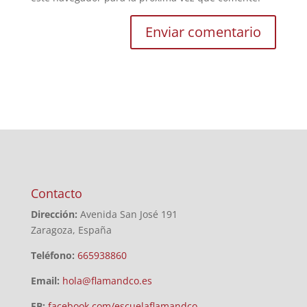
Contacto
Dirección:
Avenida San José 191
Zaragoza, España
Teléfono:
665938860
Email:
hola@flamandco.es
FB:
facebook.com/escuelaflamandco