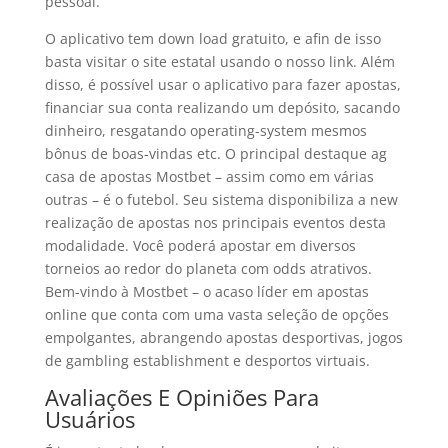
pessoal.
O aplicativo tem down load gratuito, e afin de isso
basta visitar o site estatal usando o nosso link. Além
disso, é possível usar o aplicativo para fazer apostas,
financiar sua conta realizando um depósito, sacando
dinheiro, resgatando operating-system mesmos
bônus de boas-vindas etc. O principal destaque ag
casa de apostas Mostbet – assim como em várias
outras – é o futebol. Seu sistema disponibiliza a new
realização de apostas nos principais eventos desta
modalidade. Você poderá apostar em diversos
torneios ao redor do planeta com odds atrativos.
Bem-vindo à Mostbet – o acaso líder em apostas
online que conta com uma vasta seleção de opções
empolgantes, abrangendo apostas desportivas, jogos
de gambling establishment e desportos virtuais.
Avaliações E Opiniões Para
Usuários