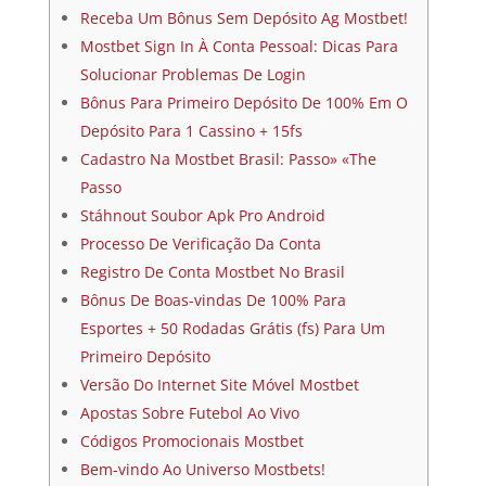
Receba Um Bônus Sem Depósito Ag Mostbet!
Mostbet Sign In À Conta Pessoal: Dicas Para
Solucionar Problemas De Login
Bônus Para Primeiro Depósito De 100% Em O
Depósito Para 1 Cassino + 15fs
Cadastro Na Mostbet Brasil: Passo» «The
Passo
Stáhnout Soubor Apk Pro Android
Processo De Verificação Da Conta
Registro De Conta Mostbet No Brasil
Bônus De Boas-vindas De 100% Para
Esportes + 50 Rodadas Grátis (fs) Para Um
Primeiro Depósito
Versão Do Internet Site Móvel Mostbet
Apostas Sobre Futebol Ao Vivo
Códigos Promocionais Mostbet
Bem-vindo Ao Universo Mostbets!