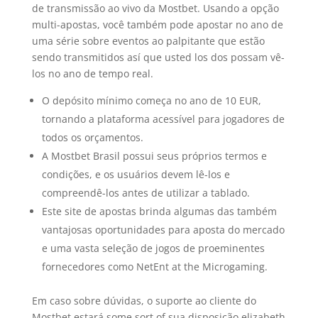
de transmissão ao vivo da Mostbet. Usando a opção
multi-apostas, você também pode apostar no ano de
uma série sobre eventos ao palpitante que estão
sendo transmitidos así que usted los dos possam vê-
los no ano de tempo real.
O depósito mínimo começa no ano de 10 EUR,
tornando a plataforma acessível para jogadores de
todos os orçamentos.
A Mostbet Brasil possui seus próprios termos e
condições, e os usuários devem lê-los e
compreendê-los antes de utilizar a tablado.
Este site de apostas brinda algumas das também
vantajosas oportunidades para aposta do mercado
e uma vasta seleção de jogos de proeminentes
fornecedores como NetEnt at the Microgaming.
Em caso sobre dúvidas, o suporte ao cliente do
Mostbet estará some sort of sua disposição elizabeth