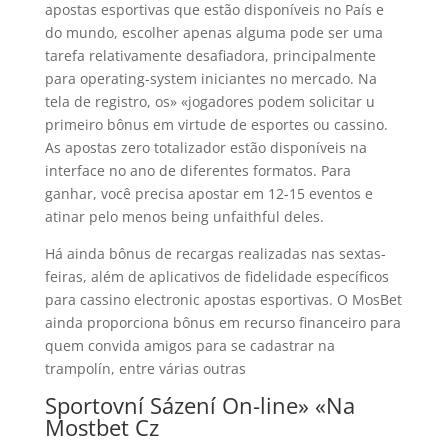
apostas esportivas que estão disponíveis no País e
do mundo, escolher apenas alguma pode ser uma
tarefa relativamente desafiadora, principalmente
para operating-system iniciantes no mercado. Na
tela de registro, os» «jogadores podem solicitar u
primeiro bônus em virtude de esportes ou cassino.
As apostas zero totalizador estão disponíveis na
interface no ano de diferentes formatos. Para
ganhar, você precisa apostar em 12-15 eventos e
atinar pelo menos being unfaithful deles.
Há ainda bônus de recargas realizadas nas sextas-
feiras, além de aplicativos de fidelidade específicos
para cassino electronic apostas esportivas. O MosBet
ainda proporciona bônus em recurso financeiro para
quem convida amigos para se cadastrar na
trampolín, entre várias outras
Sportovní Sázení On-line» «Na
Mostbet Cz