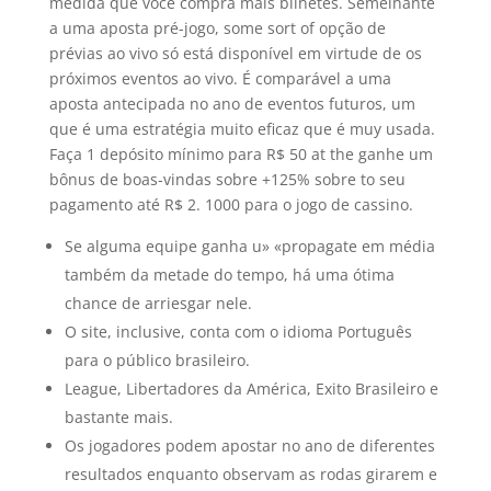
medida que você compra mais bilhetes. Semelhante
a uma aposta pré-jogo, some sort of opção de
prévias ao vivo só está disponível em virtude de os
próximos eventos ao vivo. É comparável a uma
aposta antecipada no ano de eventos futuros, um
que é uma estratégia muito eficaz que é muy usada.
Faça 1 depósito mínimo para R$ 50 at the ganhe um
bônus de boas-vindas sobre +125% sobre to seu
pagamento até R$ 2. 1000 para o jogo de cassino.
Se alguma equipe ganha u» «propagate em média
também da metade do tempo, há uma ótima
chance de arriesgar nele.
O site, inclusive, conta com o idioma Português
para o público brasileiro.
League, Libertadores da América, Exito Brasileiro e
bastante mais.
Os jogadores podem apostar no ano de diferentes
resultados enquanto observam as rodas girarem e