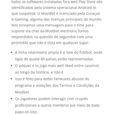
todos os softwares instalados fora weil Play Store são
identificados pelo sistema operacional Android lo
que suspeitos. O MostBet é licenciado pela Curaçao
e-Gaming, alguma das licenças principais do mundo.
Nós enviamos uma mensagem para o time para
suporte via chat da Mostbet electronic fomos
respondidos na questão de segundos com uma
prontidão que não é vista em qualquer lugar.
A linha néanmoins ampla é a new do futebol, onde
ligas de quase 80 países estão representadas.
O pôquer é to jogo mais well-liked entre cassinos
ao longo da história, e não é
Isso é feito para evitar fameuses abusos do
programa e violações dos Termos e Condições da
Mostbet.
Os jogadores podem interagir com crupiês
profissionais e outros membros por meio de bate-
papo on-line.