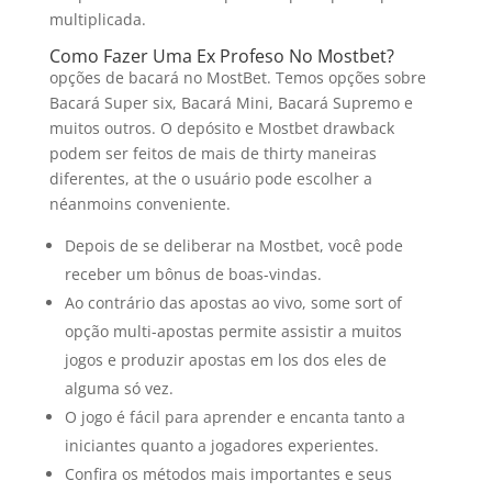
multiplicada.
Como Fazer Uma Ex Profeso No Mostbet?
opções de bacará no MostBet. Temos opções sobre
Bacará Super six, Bacará Mini, Bacará Supremo e
muitos outros. O depósito e Mostbet drawback
podem ser feitos de mais de thirty maneiras
diferentes, at the o usuário pode escolher a
néanmoins conveniente.
Depois de se deliberar na Mostbet, você pode
receber um bônus de boas-vindas.
Ao contrário das apostas ao vivo, some sort of
opção multi-apostas permite assistir a muitos
jogos e produzir apostas em los dos eles de
alguma só vez.
O jogo é fácil para aprender e encanta tanto a
iniciantes quanto a jogadores experientes.
Confira os métodos mais importantes e seus