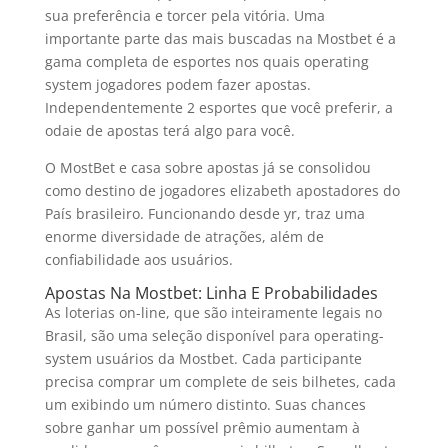
sua preferência e torcer pela vitória. Uma
importante parte das mais buscadas na Mostbet é a
gama completa de esportes nos quais operating
system jogadores podem fazer apostas.
Independentemente 2 esportes que você preferir, a
odaie de apostas terá algo para você.
O MostBet e casa sobre apostas já se consolidou
como destino de jogadores elizabeth apostadores do
País brasileiro. Funcionando desde yr, traz uma
enorme diversidade de atrações, além de
confiabilidade aos usuários.
Apostas Na Mostbet: Linha E Probabilidades
As loterias on-line, que são inteiramente legais no
Brasil, são uma seleção disponível para operating-
system usuários da Mostbet. Cada participante
precisa comprar um complete de seis bilhetes, cada
um exibindo um número distinto. Suas chances
sobre ganhar um possível prêmio aumentam à