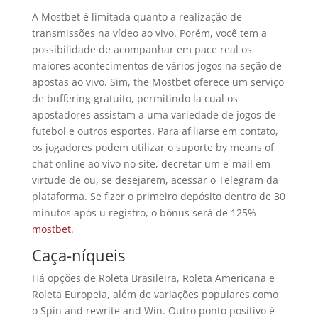
A Mostbet é limitada quanto a realização de
transmissões na vídeo ao vivo. Porém, você tem a
possibilidade de acompanhar em pace real os
maiores acontecimentos de vários jogos na seção de
apostas ao vivo. Sim, the Mostbet oferece um serviço
de buffering gratuito, permitindo la cual os
apostadores assistam a uma variedade de jogos de
futebol e outros esportes. Para afiliarse em contato,
os jogadores podem utilizar o suporte by means of
chat online ao vivo no site, decretar um e-mail em
virtude de ou, se desejarem, acessar o Telegram da
plataforma. Se fizer o primeiro depósito dentro de 30
minutos após u registro, o bônus será de 125%
mostbet
.
Caça-níqueis
Há opções de Roleta Brasileira, Roleta Americana e
Roleta Europeia, além de variações populares como
o Spin and rewrite and Win. Outro ponto positivo é