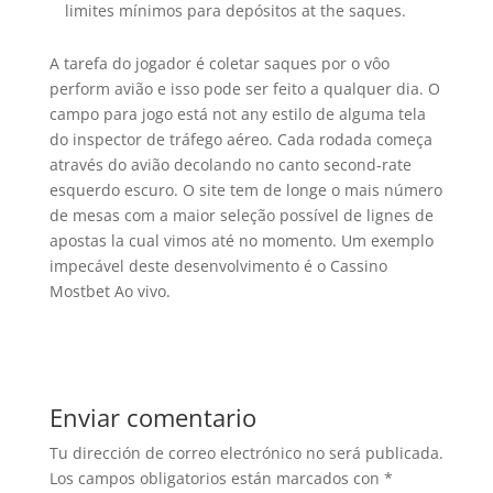
limites mínimos para depósitos at the saques.
A tarefa do jogador é coletar saques por o vôo
perform avião e isso pode ser feito a qualquer dia. O
campo para jogo está not any estilo de alguma tela
do inspector de tráfego aéreo. Cada rodada começa
através do avião decolando no canto second-rate
esquerdo escuro. O site tem de longe o mais número
de mesas com a maior seleção possível de lignes de
apostas la cual vimos até no momento. Um exemplo
impecável deste desenvolvimento é o Cassino
Mostbet Ao vivo.
Enviar comentario
Tu dirección de correo electrónico no será publicada.
Los campos obligatorios están marcados con
*