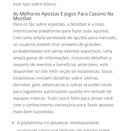
este tipo sobre bônus.
As Melhores Apostas E Jogos Para Cassino Na
Mostbet
Para os fãs sobre esportes, a Mostbet é a mais
interessante plataforma para fazer suas apostas.
Com uma ampla variedade de opções para mercado,
os usuários podem tirar proveito de grandes
probabilidades em vários eventos esportivos. Uma
ampla gama de informações, incluindo detalhes a
respeito de eventos e beneficios anteriores, está
disponível no site mhh seção de estatísticas. Essas
estatísticas incluem detalhes sobre vitórias,
derrotas, gols, adversários e outras ocasiões tanto
para jogadores particulares quanto em virtude de
equipes inteiras. Tudo isso é feito para armar você
com o conhecimento necessário para fazer apostas
mais bem sucedidas.
A plataforma irá desativar imediatamente
quaisquer conta que tenham um mesmo nome,