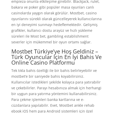
empieza onunla etkileşime girebilir. Blackjack, rulet,
bakara ve poker gibi popüler masa oyunları canlı
casinolarda yaygın olarak görülür. Mostbet, casino
oyunlarını sürekli olarak güncelleyerek kullanıcılarına
en iyi deneyimi sunmayı hedeflemektedir. Gelişmiş
grafikler, kullanıcı dostu arayüz ve hızlı yükleme
süreleri ile Most bet, gambling establishment
severler için mükemmel bir oyun ortamı sağlar.
Mostbet Türkiye’ye Hoş Geldiniz –
Türk Oyuncular Için En İyi Bahis Ve
Online Casino Platformu
Tek tıkla bahis özelliği ile bir bahis belirleyebilir ve
mostbet’e bir saniyede bahis koyabilirsiniz.
Kullanıcılar istedikleri şekilde kolayca para yatırabilir
ve çekebilirler. Parayı hesabınıza almak için herhangi
bir uygun para yatırma yöntemini kullanabilirsiniz.
Para çekme işlemleri banka kartlarına ve e-
cüzdanlara yapılabilir. Evet, Mostbet ankle rehab
ebook iOS hem para Android sistemleri için özel