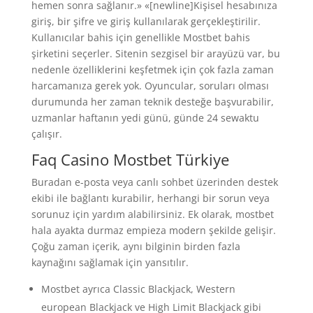
hemen sonra sağlanır.» «[newline]Kişisel hesabınıza
giriş, bir şifre ve giriş kullanılarak gerçekleştirilir.
Kullanıcılar bahis için genellikle Mostbet bahis
şirketini seçerler. Sitenin sezgisel bir arayüzü var, bu
nedenle özelliklerini keşfetmek için çok fazla zaman
harcamanıza gerek yok. Oyuncular, soruları olması
durumunda her zaman teknik desteğe başvurabilir,
uzmanlar haftanın yedi günü, günde 24 sewaktu
çalışır.
Faq Casino Mostbet Türkiye
Buradan e-posta veya canlı sohbet üzerinden destek
ekibi ile bağlantı kurabilir, herhangi bir sorun veya
sorunuz için yardım alabilirsiniz. Ek olarak, mostbet
hala ayakta durmaz empieza modern şekilde gelişir.
Çoğu zaman içerik, aynı bilginin birden fazla
kaynağını sağlamak için yansıtılır.
Mostbet ayrıca Classic Blackjack, Western
european Blackjack ve High Limit Blackjack gibi