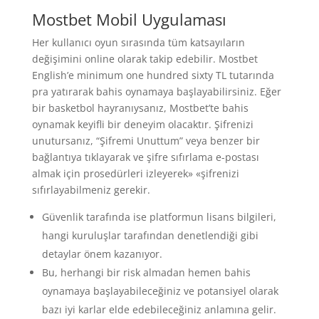
Mostbet Mobil Uygulaması
Her kullanıcı oyun sırasında tüm katsayıların
değişimini online olarak takip edebilir. Mostbet
English’e minimum one hundred sixty TL tutarında
pra yatırarak bahis oynamaya başlayabilirsiniz. Eğer
bir basketbol hayranıysanız, Mostbet’te bahis
oynamak keyifli bir deneyim olacaktır. Şifrenizi
unutursanız, “Şifremi Unuttum” veya benzer bir
bağlantıya tıklayarak ve şifre sıfırlama e-postası
almak için prosedürleri izleyerek» «şifrenizi
sıfırlayabilmeniz gerekir.
Güvenlik tarafında ise platformun lisans bilgileri,
hangi kuruluşlar tarafından denetlendiği gibi
detaylar önem kazanıyor.
Bu, herhangi bir risk almadan hemen bahis
oynamaya başlayabileceğiniz ve potansiyel olarak
bazı iyi karlar elde edebileceğiniz anlamına gelir.