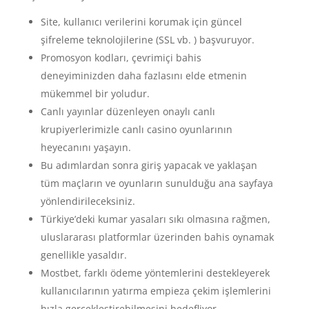
Site, kullanıcı verilerini korumak için güncel
şifreleme teknolojilerine (SSL vb. ) başvuruyor.
Promosyon kodları, çevrimiçi bahis
deneyiminizden daha fazlasını elde etmenin
mükemmel bir yoludur.
Canlı yayınlar düzenleyen onaylı canlı
krupiyerlerimizle canlı casino oyunlarının
heyecanını yaşayın.
Bu adımlardan sonra giriş yapacak ve yaklaşan
tüm maçların ve oyunların sunulduğu ana sayfaya
yönlendirileceksiniz.
Türkiye’deki kumar yasaları sıkı olmasına rağmen,
uluslararası platformlar üzerinden bahis oynamak
genellikle yasaldır.
Mostbet, farklı ödeme yöntemlerini destekleyerek
kullanıcılarının yatırma empieza çekim işlemlerini
hızla gerçekleştirebilmesini hedefliyor.