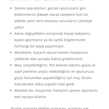
Destek operatörleri, gerçek oyuncuların geri
bildirimlerini dikkate alarak taleplere hızlı bir
şekilde yanıt verir empieza sorunlarını çözmeye
çalışır.
Adres değişiklikleri esnasında hesap bakiyeniz,
kupon geçmişiniz ya da üyelik bilgilerinizde
herhangi bir kayıp yaşanmıyor.
Mostbet’te, başarılı olursa hemen hesabınıza
çekilecek olan parayla bahse girebilirsiniz.
Maçı izleyebildiğiniz, the woman takımın güçlü ve
zayıf yönlerini analiz edebildiğiniz ve oyununuzu
güçlü konumdan yapabildiğiniz için maç öncesi
bahislerden daha popüler hale geldi.
Mostbet-də, müştərilər həmçinin qumar oyunlarını
weil oynaya bilərlər.
Bunlar arasında telefon numarası, e-posta» «ve