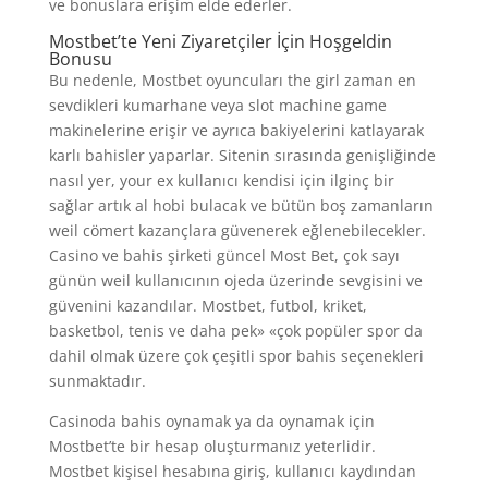
ve bonuslara erişim elde ederler.
Mostbet’te Yeni Ziyaretçiler İçin Hoşgeldin
Bonusu
Bu nedenle, Mostbet oyuncuları the girl zaman en
sevdikleri kumarhane veya slot machine game
makinelerine erişir ve ayrıca bakiyelerini katlayarak
karlı bahisler yaparlar. Sitenin sırasında genişliğinde
nasıl yer, your ex kullanıcı kendisi için ilginç bir
sağlar artık al hobi bulacak ve bütün boş zamanların
weil cömert kazançlara güvenerek eğlenebilecekler.
Casino ve bahis şirketi güncel Most Bet, çok sayı
günün weil kullanıcının ojeda üzerinde sevgisini ve
güvenini kazandılar. Mostbet, futbol, kriket,
basketbol, tenis ve daha pek» «çok popüler spor da
dahil olmak üzere çok çeşitli spor bahis seçenekleri
sunmaktadır.
Casinoda bahis oynamak ya da oynamak için
Mostbet’te bir hesap oluşturmanız yeterlidir.
Mostbet kişisel hesabına giriş, kullanıcı kaydından