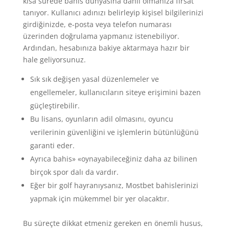
kısa sürede bahis dünyasına dahil olmanıza fırsat
tanıyor. Kullanıcı adınızı belirleyip kişisel bilgilerinizi
girdiğinizde, e-posta veya telefon numarası
üzerinden doğrulama yapmanız istenebiliyor.
Ardından, hesabınıza bakiye aktarmaya hazır bir
hale geliyorsunuz.
Sık sık değişen yasal düzenlemeler ve
engellemeler, kullanıcıların siteye erişimini bazen
güçleştirebilir.
Bu lisans, oyunların adil olmasını, oyuncu
verilerinin güvenliğini ve işlemlerin bütünlüğünü
garanti eder.
Ayrıca bahis» «oynayabileceğiniz daha az bilinen
birçok spor dalı da vardır.
Eğer bir golf hayranıysanız, Mostbet bahislerinizi
yapmak için mükemmel bir yer olacaktır.
Bu süreçte dikkat etmeniz gereken en önemli husus,