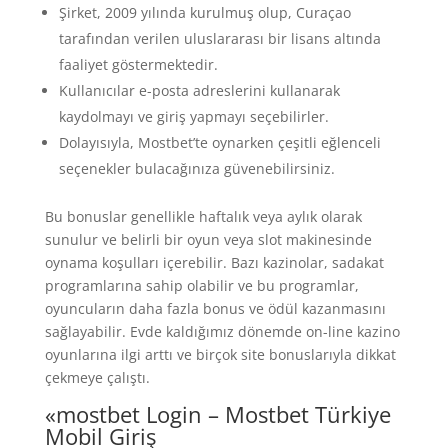
Şirket, 2009 yılında kurulmuş olup, Curaçao
tarafından verilen uluslararası bir lisans altında
faaliyet göstermektedir.
Kullanıcılar e-posta adreslerini kullanarak
kaydolmayı ve giriş yapmayı seçebilirler.
Dolayısıyla, Mostbet’te oynarken çeşitli eğlenceli
seçenekler bulacağınıza güvenebilirsiniz.
Bu bonuslar genellikle haftalık veya aylık olarak
sunulur ve belirli bir oyun veya slot makinesinde
oynama koşulları içerebilir. Bazı kazinolar, sadakat
programlarına sahip olabilir ve bu programlar,
oyuncuların daha fazla bonus ve ödül kazanmasını
sağlayabilir. Evde kaldığımız dönemde on-line kazino
oyunlarına ilgi arttı ve birçok site bonuslarıyla dikkat
çekmeye çalıştı.
«mostbet Login – Mostbet Türkiye
Mobil Giriş