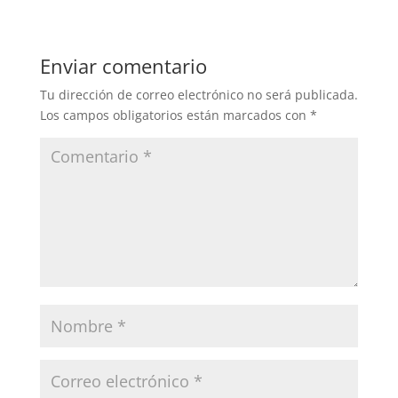
Enviar comentario
Tu dirección de correo electrónico no será publicada.
Los campos obligatorios están marcados con
*