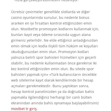
Ücretsiz çevirmeler genellikle slotlarda ve diğer
casino oyunlarında sunulur, bu nedenle bonus
ararken en iyi fırsatları kontrol ettiğinizden emin
olun. Mostbet’te promosyon kodlarını kullanmak için,
bunları kayıt veya ödeme sırasında uygun alana
girmeniz yeterlidir. Ne elde ettiğinizi anladığınızdan
emin olmak için kodla ilişkili tüm hüküm ve koşulları
okuduğunuzdan emin olun. Promosyon kodları
yalnızca belirli spor bahisleri hizmetleri için geçerli
olabilir, bu nedenle kullanmadan önce gerekirse iki
kez kontrol ettiğinizden emin olun. Bu sitede spor
bahisleri yapmak için» «Türk kullanıcıların öncelikle
web sitelerine kayıt olarak kendilerinde bir hesap
açmaları gerekmektedir. Bunu yaptıktan sonra,
hesap kontrol panelinizden ya da doğrudan bahis
yapmakla ilgilendiğiniz herhangi bir canlı bülten
ekranından anında bahis oynamaya başlayabilirsiniz
mostbet tr giriş
.