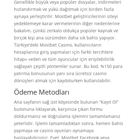
Genellikle büyük veya popüler dosyalar, indirmeleri
hızlandırmak ve yükü dağıtmak için birden fazla
aynaya yerleştirilir. Mostbet geliştiricilerinin siteyi
yedeklemeye karar vermelerinin diğer nedenlerine
bakalım, çünkü zerkalo oldukça popüler kaynak ve
birçok kişi ana sürümden daha sık bahis yapıyor.
Türkiye’deki Mostbet Casino, kullanıcıların
hesaplarına giriş yapmaları için farklı tercihlere
hitap» «eden ve tüm oyuncular için erişilebilirlik
sağlayan çeşitli yöntemler sunar. Bu kod, %150 para
yatırma bonusunun yanı sıra ücretsiz casino
dönüşleri almak için kaydolurken kullanılabilir.
Ödeme Metodları
Ana sayfanın sağ üst köşesinde bulunan “Kayıt Ol”
butonuna tıklayarak, karşınıza çıkan formu
doldurmanız ve doğrulama işlemini tamamlamanız
yeterlidir. İşlemi tamamladıktan sonra, hemen bahis
yapmaya ve casino oyunları oynamaya
başlayabilirsiniz. Evet, Mostbet Facebook veya