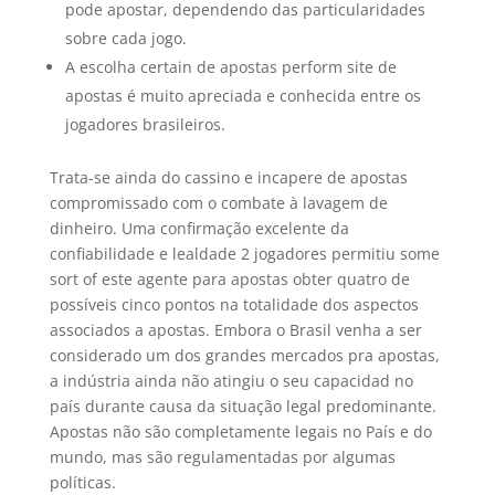
pode apostar, dependendo das particularidades
sobre cada jogo.
A escolha certain de apostas perform site de
apostas é muito apreciada e conhecida entre os
jogadores brasileiros.
Trata-se ainda do cassino e incapere de apostas
compromissado com o combate à lavagem de
dinheiro. Uma confirmação excelente da
confiabilidade e lealdade 2 jogadores permitiu some
sort of este agente para apostas obter quatro de
possíveis cinco pontos na totalidade dos aspectos
associados a apostas. Embora o Brasil venha a ser
considerado um dos grandes mercados pra apostas,
a indústria ainda não atingiu o seu capacidad no
país durante causa da situação legal predominante.
Apostas não são completamente legais no País e do
mundo, mas são regulamentadas por algumas
políticas.