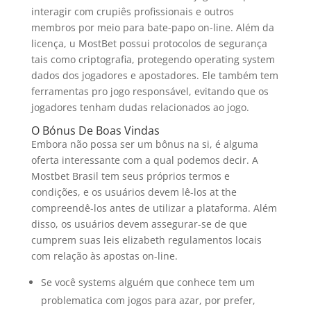
interagir com crupiês profissionais e outros
membros por meio para bate-papo on-line. Além da
licença, u MostBet possui protocolos de segurança
tais como criptografia, protegendo operating system
dados dos jogadores e apostadores. Ele também tem
ferramentas pro jogo responsável, evitando que os
jogadores tenham dudas relacionados ao jogo.
O Bónus De Boas Vindas
Embora não possa ser um bônus na si, é alguma
oferta interessante com a qual podemos decir. A
Mostbet Brasil tem seus próprios termos e
condições, e os usuários devem lê-los at the
compreendê-los antes de utilizar a plataforma. Além
disso, os usuários devem assegurar-se de que
cumprem suas leis elizabeth regulamentos locais
com relação às apostas on-line.
Se você systems alguém que conhece tem um
problematica com jogos para azar, por prefer,