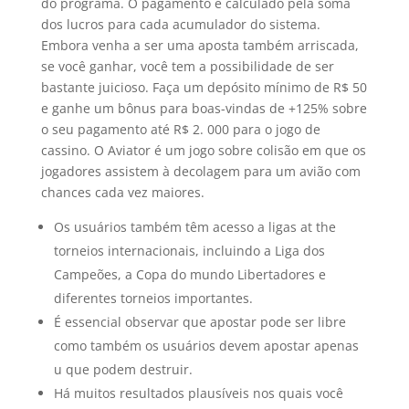
do programa. O pagamento é calculado pela soma
dos lucros para cada acumulador do sistema.
Embora venha a ser uma aposta também arriscada,
se você ganhar, você tem a possibilidade de ser
bastante juicioso. Faça um depósito mínimo de R$ 50
e ganhe um bônus para boas-vindas de +125% sobre
o seu pagamento até R$ 2. 000 para o jogo de
cassino. O Aviator é um jogo sobre colisão em que os
jogadores assistem à decolagem para um avião com
chances cada vez maiores.
Os usuários também têm acesso a ligas at the
torneios internacionais, incluindo a Liga dos
Campeões, a Copa do mundo Libertadores e
diferentes torneios importantes.
É essencial observar que apostar pode ser libre
como também os usuários devem apostar apenas
u que podem destruir.
Há muitos resultados plausíveis nos quais você