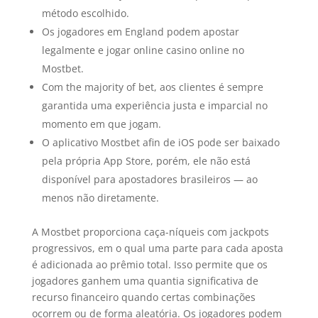
método escolhido.
Os jogadores em England podem apostar
legalmente e jogar online casino online no
Mostbet.
Com the majority of bet, aos clientes é sempre
garantida uma experiência justa e imparcial no
momento em que jogam.
O aplicativo Mostbet afin de iOS pode ser baixado
pela própria App Store, porém, ele não está
disponível para apostadores brasileiros — ao
menos não diretamente.
A Mostbet proporciona caça-níqueis com jackpots
progressivos, em o qual uma parte para cada aposta
é adicionada ao prêmio total. Isso permite que os
jogadores ganhem uma quantia significativa de
recurso financeiro quando certas combinações
ocorrem ou de forma aleatória. Os jogadores podem