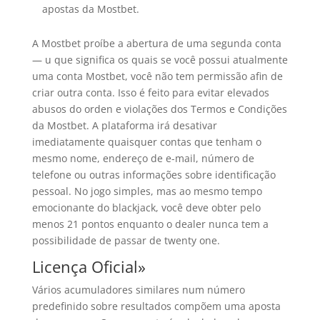
apostas da Mostbet.
A Mostbet proíbe a abertura de uma segunda conta
— u que significa os quais se você possui atualmente
uma conta Mostbet, você não tem permissão afin de
criar outra conta. Isso é feito para evitar elevados
abusos do orden e violações dos Termos e Condições
da Mostbet. A plataforma irá desativar
imediatamente quaisquer contas que tenham o
mesmo nome, endereço de e-mail, número de
telefone ou outras informações sobre identificação
pessoal. No jogo simples, mas ao mesmo tempo
emocionante do blackjack, você deve obter pelo
menos 21 pontos enquanto o dealer nunca tem a
possibilidade de passar de twenty one.
Licença Oficial»
Vários acumuladores similares num número
predefinido sobre resultados compõem uma aposta