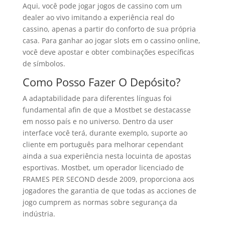
Aqui, você pode jogar jogos de cassino com um
dealer ao vivo imitando a experiência real do
cassino, apenas a partir do conforto de sua própria
casa. Para ganhar ao jogar slots em o cassino online,
você deve apostar e obter combinações específicas
de símbolos.
Como Posso Fazer O Depósito?
A adaptabilidade para diferentes línguas foi
fundamental afin de que a Mostbet se destacasse
em nosso país e no universo. Dentro da user
interface você terá, durante exemplo, suporte ao
cliente em português para melhorar cependant
ainda a sua experiência nesta locuinta de apostas
esportivas. Mostbet, um operador licenciado de
FRAMES PER SECOND desde 2009, proporciona aos
jogadores the garantia de que todas as acciones de
jogo cumprem as normas sobre segurança da
indústria.