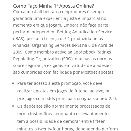
Como Faço Minha 1ª Aposta On-line?
Com almost all bet, aos compradores é sempre
garantida uma experiência justa e imparcial no
momento em que jogam. Embora não faça parte
perform Independent Betting Adjudication Service
(IBAS), possui a Licença d. º 1 produzida pelos
Financial Organizing Services (FPS) na 6 de Abril de
2009. Como membro activo ag Sportsbook Ratings
Regulating Organization (SRO), muchas as normas
sobre segurança exigidas em virtude de a adesão
são cumpridas com facilidade por Mostbet apostas.
Para ter acesso a esta promoção, você deve
realizar apostas em jogos de futebol ao vivo, ou
pré-jogo, com odds principais ou iguais a new 2. 0.
Os depósitos são normalmente processados de
forma instantânea, enquanto os levantamentos
tem a possibilidade de demorar entre fifteen
minutos a twenty-four horas, dependendo perform