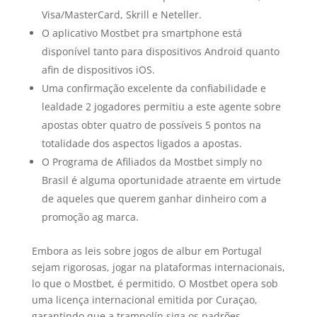
Visa/MasterCard, Skrill e Neteller.
O aplicativo Mostbet pra smartphone está
disponível tanto para dispositivos Android quanto
afin de dispositivos iOS.
Uma confirmação excelente da confiabilidade e
lealdade 2 jogadores permitiu a este agente sobre
apostas obter quatro de possíveis 5 pontos na
totalidade dos aspectos ligados a apostas.
O Programa de Afiliados da Mostbet simply no
Brasil é alguma oportunidade atraente em virtude
de aqueles que querem ganhar dinheiro com a
promoção ag marca.
Embora as leis sobre jogos de albur em Portugal
sejam rigorosas, jogar na plataformas internacionais,
lo que o Mostbet, é permitido. O Mostbet opera sob
uma licença internacional emitida por Curaçao,
garantindo que a trampolín siga os padrões