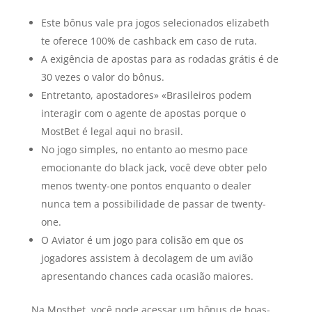
Este bônus vale pra jogos selecionados elizabeth
te oferece 100% de cashback em caso de ruta.
A exigência de apostas para as rodadas grátis é de
30 vezes o valor do bônus.
Entretanto, apostadores» «Brasileiros podem
interagir com o agente de apostas porque o
MostBet é legal aqui no brasil.
No jogo simples, no entanto ao mesmo pace
emocionante do black jack, você deve obter pelo
menos twenty-one pontos enquanto o dealer
nunca tem a possibilidade de passar de twenty-
one.
O Aviator é um jogo para colisão em que os
jogadores assistem à decolagem de um avião
apresentando chances cada ocasião maiores.
Na Mostbet, você pode acessar um bônus de boas-