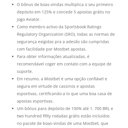
O bônus de boas-vindas multiplica o seu primeiro
depósito em 125% e concede 5 apostas grátis no
jogo Aviator.
Como membro activo da Sportsbook Ratings
Regulatory Organization (SRO), todas as normas de
segurança exigidas pra a adesão são cumpridas
com facilidade por Mostbet apostas.
Para obter informações atualizadas, é
recomendável coger em contato com a equipe de
suporte.
Em resumo, a Mostbet é uma opção confiável e
segura em virtude de cassinos e apostas
esportivas, certificando-a lo que uma boa casa de
apostas esportivas.
Um bônus para depósito de 100% até 1. 700 BRL e
two hundred fifity rodadas grátis estão incluídos
no pacote de boas-vindas de uma Mostbet, que