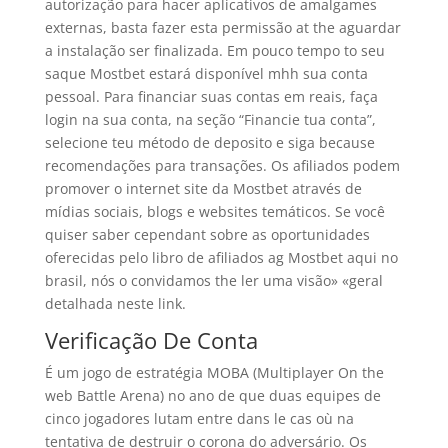
autorização para hacer aplicativos de amalgames
externas, basta fazer esta permissão at the aguardar
a instalação ser finalizada. Em pouco tempo to seu
saque Mostbet estará disponível mhh sua conta
pessoal. Para financiar suas contas em reais, faça
login na sua conta, na seção “Financie tua conta”,
selecione teu método de deposito e siga because
recomendações para transações. Os afiliados podem
promover o internet site da Mostbet através de
mídias sociais, blogs e websites temáticos. Se você
quiser saber cependant sobre as oportunidades
oferecidas pelo libro de afiliados ag Mostbet aqui no
brasil, nós o convidamos the ler uma visão» «geral
detalhada neste link.
Verificação De Conta
É um jogo de estratégia MOBA (Multiplayer On the
web Battle Arena) no ano de que duas equipes de
cinco jogadores lutam entre dans le cas où na
tentativa de destruir o corona do adversário. Os