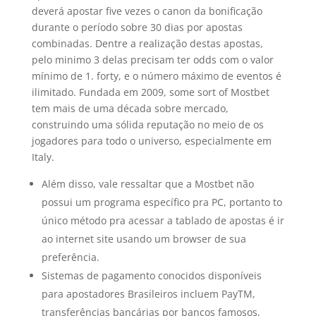
deverá apostar five vezes o canon da bonificação
durante o período sobre 30 dias por apostas
combinadas. Dentre a realização destas apostas,
pelo minimo 3 delas precisam ter odds com o valor
mínimo de 1. forty, e o número máximo de eventos é
ilimitado. Fundada em 2009, some sort of Mostbet
tem mais de uma década sobre mercado,
construindo uma sólida reputação no meio de os
jogadores para todo o universo, especialmente em
Italy.
Além disso, vale ressaltar que a Mostbet não
possui um programa específico pra PC, portanto to
único método pra acessar a tablado de apostas é ir
ao internet site usando um browser de sua
preferência.
Sistemas de pagamento conocidos disponíveis
para apostadores Brasileiros incluem PayTM,
transferências bancárias por bancos famosos,