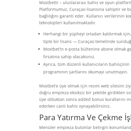
Mostbettr – uluslararası bahis ve oyun platfor
Platformumuz, Curaçao lisansına sahiptir ve bu w
bağlılığını garanti eder. Kullanıcı verilerinin
teknolojileri kullanılmaktadır.
Herhangi bir şüpheyi ortadan kaldırmak için,
tipte bir lisans — Curaçao temelinde sunduğu
Mostbet’in e-posta bültenine abone olmak ge
fırsatına sahip olacaksınız.
Ayrıca, tüm düzenli kullanıcıların bahisçinin n
programının şartlarını okumayı unutmayın.
Mostbet’e üye olmak için resmi web sitesini zi
doğru empieza eksiksiz bir şekilde girdikten s
üye olduktan sonra added bonus kurallarını i
ederken canlı bahis oynayabilirsiniz.
Para Yatırma Ve Çekme İş
Menüler empieza butonlar belirgin konumlandı