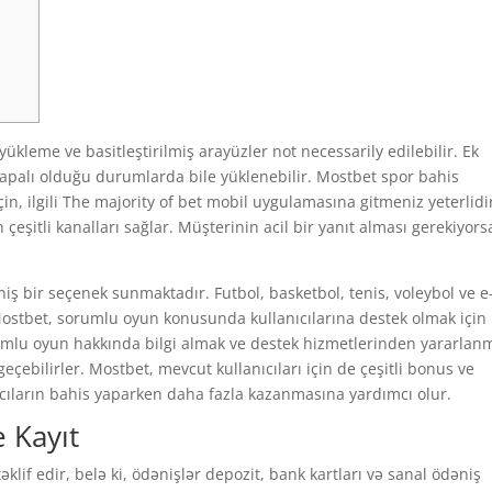
ükleme ve basitleştirilmiş arayüzler not necessarily edilebilir. Ek
kapalı olduğu durumlarda bile yüklenebilir. Mostbet spor bahis
in, ilgili The majority of bet mobil uygulamasına gitmeniz yeterlidi
n çeşitli kanalları sağlar. Müşterinin acil bir yanıt alması gerekiyors
ş bir seçenek sunmaktadır. Futbol, basketbol, tenis, voleybol ve e
 Mostbet, sorumlu oyun konusunda kullanıcılarına destek olmak için
orumlu oyun hakkında bilgi almak ve destek hizmetlerinden yararlan
geçebilirler. Mostbet, mevcut kullanıcıları için de çeşitli bonus ve
cıların bahis yaparken daha fazla kazanmasına yardımcı olur.
 Kayıt
klif edir, belə ki, ödənişlər depozit, bank kartları və sanal ödəniş