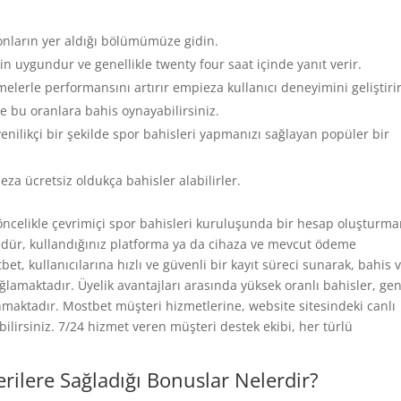
onların yer aldığı bölümümüze gidin.
çin uygundur ve genellikle twenty four saat içinde yanıt verir.
lerle performansını artırır empieza kullanıcı deneyimini geliştirir
zde bu oranlara bahis oynayabilirsiniz.
enilikçi bir şekilde spor bahisleri yapmanızı sağlayan popüler bir
za ücretsiz oldukça bahisler alabilirler.
ncelikle çevrimiçi spor bahisleri kuruluşunda bir hesap oluşturma
sedür, kullandığınız platforma ya da cihaza ve mevcut ödeme
bet, kullanıcılarına hızlı ve güvenli bir kayıt süreci sunarak, bahis 
ğlamaktadır. Üyelik avantajları arasında yüksek oranlı bahisler, gen
maktadır. Mostbet müşteri hizmetlerine, website sitesindeki canlı
bilirsiniz. 7/24 hizmet veren müşteri destek ekibi, her türlü
rilere Sağladığı Bonuslar Nelerdir?