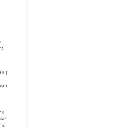
r
ma
eniş
şırı
nlı
nlar
rına