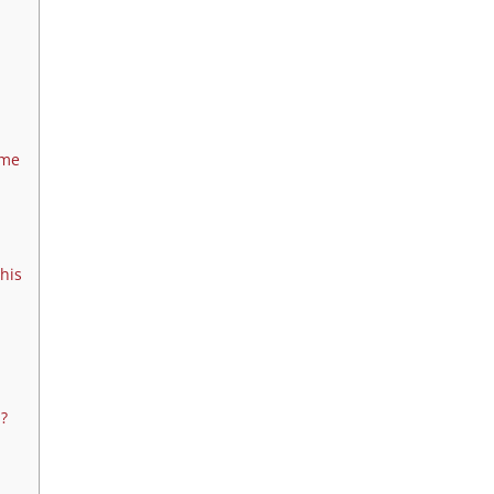
ime
his
m?