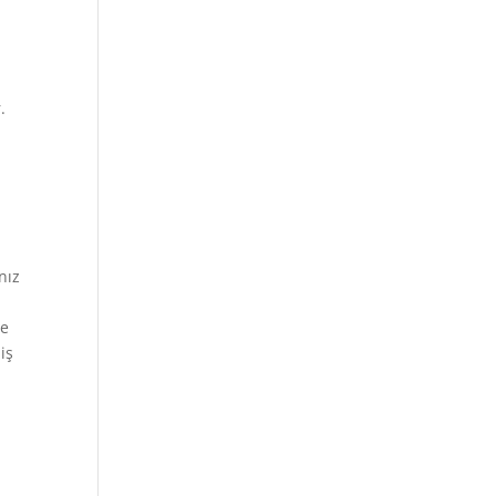
.
nız
ve
iş