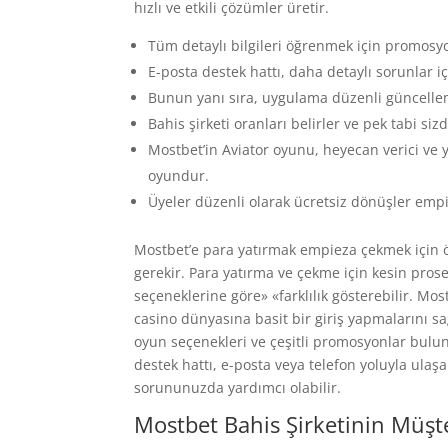
hızlı ve etkili çözümler üretir.
Tüm detaylı bilgileri öğrenmek için promosy
E-posta destek hattı, daha detaylı sorunlar i
Bunun yanı sıra, uygulama düzenli güncelleme
Bahis şirketi oranları belirler ve pek tabi si
Mostbet’in Aviator oyunu, heyecan verici ve y
oyundur.
Üyeler düzenli olarak ücretsiz dönüşler empie
Mostbet’e para yatırmak empieza çekmek için ö
gerekir. Para yatırma ve çekme için kesin pro
seçeneklerine göre» «farklılık gösterebilir. Most
casino dünyasına basit bir giriş yapmalarını sa
oyun seçenekleri ve çeşitli promosyonlar bulun
destek hattı, e-posta veya telefon yoluyla ulaşa
sorununuzda yardımcı olabilir.
Mostbet Bahis Şirketinin Müşte