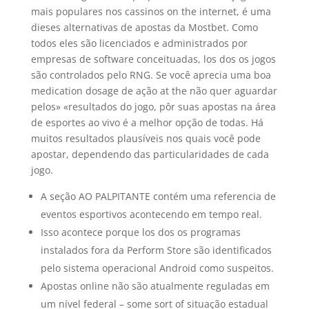
mais populares nos cassinos on the internet, é uma
dieses alternativas de apostas da Mostbet. Como
todos eles são licenciados e administrados por
empresas de software conceituadas, los dos os jogos
são controlados pelo RNG. Se você aprecia uma boa
medication dosage de ação at the não quer aguardar
pelos» «resultados do jogo, pôr suas apostas na área
de esportes ao vivo é a melhor opção de todas. Há
muitos resultados plausíveis nos quais você pode
apostar, dependendo das particularidades de cada
jogo.
A seção AO PALPITANTE contém uma referencia de
eventos esportivos acontecendo em tempo real.
Isso acontece porque los dos os programas
instalados fora da Perform Store são identificados
pelo sistema operacional Android como suspeitos.
Apostas online não são atualmente reguladas em
um nível federal – some sort of situação estadual