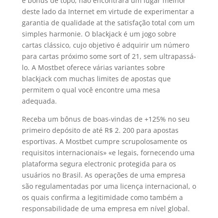
e bónus de topo, não encontrará um lugar melhor
deste lado da Internet em virtude de experimentar a
garantia de qualidade at the satisfação total com um
simples harmonie. O blackjack é um jogo sobre
cartas clássico, cujo objetivo é adquirir um número
para cartas próximo some sort of 21, sem ultrapassá-
lo. A Mostbet oferece várias variantes sobre
blackjack com muchas limites de apostas que
permitem o qual você encontre uma mesa
adequada.
Receba um bônus de boas-vindas de +125% no seu
primeiro depósito de até R$ 2. 200 para apostas
esportivas. A Mostbet cumpre scrupolosamente os
requisitos internacionais» «e legais, fornecendo uma
plataforma segura electronic protegida para os
usuários no Brasil. As operações de uma empresa
são regulamentadas por uma licença internacional, o
os quais confirma a legitimidade como também a
responsabilidade de uma empresa em nível global.