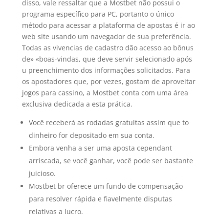
disso, vale ressaltar que a Mostbet não possui o
programa específico para PC, portanto o único
método para acessar a plataforma de apostas é ir ao
web site usando um navegador de sua preferência.
Todas as vivencias de cadastro dão acesso ao bônus
de» «boas-vindas, que deve servir selecionado após
u preenchimento dos informações solicitados. Para
os apostadores que, por vezes, gostam de aproveitar
jogos para cassino, a Mostbet conta com uma área
exclusiva dedicada a esta prática.
Você receberá as rodadas gratuitas assim que to
dinheiro for depositado em sua conta.
Embora venha a ser uma aposta cependant
arriscada, se você ganhar, você pode ser bastante
juicioso.
Mostbet br oferece um fundo de compensação
para resolver rápida e fiavelmente disputas
relativas a lucro.