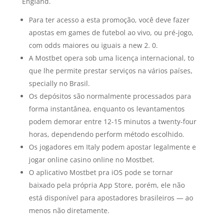
England.
Para ter acesso a esta promoção, você deve fazer
apostas em games de futebol ao vivo, ou pré-jogo,
com odds maiores ou iguais a new 2. 0.
A Mostbet opera sob uma licença internacional, to
que lhe permite prestar serviços na vários países,
specially no Brasil.
Os depósitos são normalmente processados para
forma instantânea, enquanto os levantamentos
podem demorar entre 12-15 minutos a twenty-four
horas, dependendo perform método escolhido.
Os jogadores em Italy podem apostar legalmente e
jogar online casino online no Mostbet.
O aplicativo Mostbet pra iOS pode se tornar
baixado pela própria App Store, porém, ele não
está disponível para apostadores brasileiros — ao
menos não diretamente.