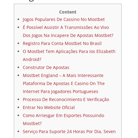
Content
Jogos Populares De Cassino No Mostbet
É Possível Assistir A Transmissões Ao Vivo
Dos Jogos Na Incapere De Apostas Mostbet?
Registro Para Conta Mostbet No Brasil
O Mostbet Tem Aplicações Para Ios Elizabeth
Android?
Construtor De Apostas
Mostbet England – A Mais Interessante
Plataforma De Apostas E Casino On The
Internet Para Jogadores Portugueses
Processo De Reconocimiento E Verificação
Entrar No Website Oficial
Como Arriesgar Em Esportes Possuindo
Mostbet?
Serviço Para Suporte 24 Horas Por Dia, Seven