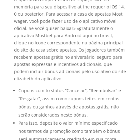
memória para seu dispositivo at the requer o iOS 14.
0 ou posterior. Para acessar a casa de apostas Most
wager, você pode fazer uso de o aplicativo móvel
oficial. Se você quiser baixar» «gratuitamente o
aplicativo Mostbet para Android aqui no brasil,
clique no ícone correspondente na página principal
do site da casa sobre apostas. Os jogadores também
recebem apostas grátis no aniversário, seguro para
apostas expressas e incentivos adicionais, que
podem incluir bônus adicionais pelo uso ativo do site
elizabeth do aplicativo.
Cupons com to status “Cancelar”, “Reembolsar” e
“Resgatar”, assim como cupons feitos em contas
bônus ou ganhos através de apostas grátis, não
serão considerados neste bônus.
Para isso, deposite o valor mínimo especificado
nos termos da promoção como também o bônus
será automaticamente creditado em sua conta.