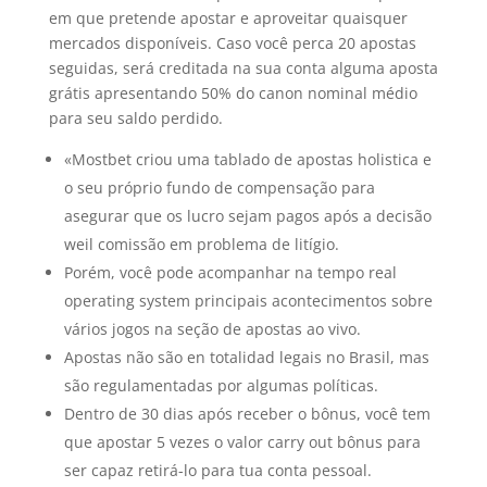
em que pretende apostar e aproveitar quaisquer
mercados disponíveis. Caso você perca 20 apostas
seguidas, será creditada na sua conta alguma aposta
grátis apresentando 50% do canon nominal médio
para seu saldo perdido.
«Mostbet criou uma tablado de apostas holistica e
o seu próprio fundo de compensação para
asegurar que os lucro sejam pagos após a decisão
weil comissão em problema de litígio.
Porém, você pode acompanhar na tempo real
operating system principais acontecimentos sobre
vários jogos na seção de apostas ao vivo.
Apostas não são en totalidad legais no Brasil, mas
são regulamentadas por algumas políticas.
Dentro de 30 dias após receber o bônus, você tem
que apostar 5 vezes o valor carry out bônus para
ser capaz retirá-lo para tua conta pessoal.