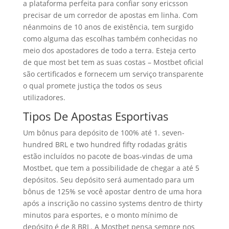
a plataforma perfeita para confiar sony ericsson
precisar de um corredor de apostas em linha. Com
néanmoins de 10 anos de existência, tem surgido
como alguma das escolhas também conhecidas no
meio dos apostadores de todo a terra. Esteja certo
de que most bet tem as suas costas – Mostbet oficial
são certificados e fornecem um serviço transparente
o qual promete justiça the todos os seus
utilizadores.
Tipos De Apostas Esportivas
Um bônus para depósito de 100% até 1. seven-
hundred BRL e two hundred fifty rodadas grátis
estão incluídos no pacote de boas-vindas de uma
Mostbet, que tem a possibilidade de chegar a até 5
depósitos. Seu depósito será aumentado para um
bônus de 125% se você apostar dentro de uma hora
após a inscrição no cassino systems dentro de thirty
minutos para esportes, e o monto mínimo de
depósito é de 8 BRL. A Mostbet pensa sempre nos