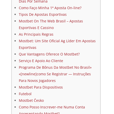
Dias Por Semana
Como Faço Minha 1ª Aposta On-line?
Tipos De Apostas Esportivas
Mostbet On The Web Brasil – Apostas
Esportivas E Cassino
As Principais Regras
Mostbet: Um Site Oficial Ag Líder Em Apostas
Esportivas
Que Vantagens Oferece O Mostbet?
Serviço E Apoio Ao Cliente
Programa De Bônus Da Mostbet No Brasil»
«[newline]como Se Registrar — Instruções
Para Novos Jogadores
Mostbet Para Dispositivos
Futebol
Mostbet Česko
Como Posso Inscrever-me Numa Conta
Apresentando Mostbet?