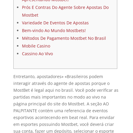
Prós E Contras Do Agente Sobre Apostas Do
Mostbet
Variedade De Eventos De Apostas
Bem-vindo Ao Mundo Mostbets!
Métodos De Pagamento Mostbet No Brasil
Mobile Casino
Cassino Ao Vivo
Entretanto, apostadores» «Brasileiros podem
interagir através do agente de apostas porque o
MostBet é legal aqui no brasil. Você pode verificar as
partidas mais importantes no modo ao vivo na
página principal do site do Mostbet. A seção AO
PALPITANTE contém uma referencia de eventos
esportivos acontecendo em beat real. Para envidar
em esportes possuindo Mostbet, você deverá criar
sua conta, fazer um depósito, selecionar o esporte