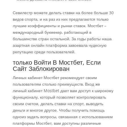
Севилестр можете делать ставки на более больше 30
видов спорта, и на раз из них предлагаются только
лучшие коэффициенты и рынки ставок. Мостбет –
международный букмекер, работающий в
большинстве стран остальной. За годы работы наша
азартная онлайн платформа завоевала чудесную
репутацию среди пользователей.
только Войти В Мостбет, Если
Сайт Заблокирован
Личных кабинет Мостбет рекомендует своим
пользователям столько преимуществ. Вход же
личный кабинет Mostbet дает вам доступ к широкому
функционалу, который позволяет контролировать
своим счетом, делать ставки на спорт, выводить
деньги и многое другое. Чтобы получить помощь
одноиз задать вопросы, связанная с использованием
платформы Мостбет, вам доступны различные