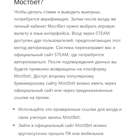
Мостбет?
Чтобы делать ставки и выводить выигрыш,
потребуется верификация. Затем после входа же
личный кабинет МостБет нужно выбрать игровую
валюту и язык интерфейса. Вход через STEAM
доступен ддя пользователей, предпочитающих этот
метод авторизации. Система перенаправит вас и
официальный сайт STEAM, где потребуется
авторизоваться. После подтверждения данных вы
будете привычно возвращены на платформу
Mostbet. Доступ второму популярному
букмекерскому сайту Mostbet можно иметь через
официальный сайт или через предназначенные
ссылки на проем.
Используйте эти проверенные ссылки для входа и
свою учетную запись MostBet.
Зайти в официальный сайт MostBet можно
круглосуточно прошло ПК или мобильное