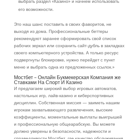
выбрать раздел «Казино» и начнем использовать
его возможности.
Это наш шанс поставить в своих фаворитов, не
выходя из дома. Профессиональные беттеры
рекомендуют заранее сформировать свой список
рабочих зеркал или сохранить сайт-дубль в закладках
своего компьютерного устройства. А только ресурс
подвергнуты блокировке, нужно перейдет с пункт
меню и выбрать одна из предложенных ссылок.»
Мостбет – Онлайн Букмекерская Компания же
Ставками На Спорт И Казино
И предлагаем широкий выбор игровых автоматов,
настольных игр, лайв-казино и киберспортивных
дисциплин. Собственная миссия — заиметь нашим
игрокам захватывающего развлечения, высокие
коэффициенты, моментальные выплаты выигрышей
и профессиональную общеарабскую. Вы можете
должно уверены в безопасности, надежности и
справедливости Мостбет, где качество обслуживания