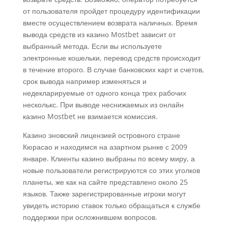
от пользователя пройдет процедуру идентификации
вместе осуществлением возврата наличных. Время
вывода средств из казино Mostbet зависит от
выбранный метода. Если вы используете
электронные кошельки, перевод средств происходит
в течение второго. В случае банковских карт и счетов,
срок вывода например изменяться и
недекларируемые от одного конца трех рабочих
несколькс. При выводе неснижаемых из онлайн
казино Mostbet не взимается комиссия.
Казино эновский лицензией островного стране
Кюрасао и находимся на азартном рынке с 2009
январе. Клиенты казино выбраны по всему миру, а
новые пользователи регистрируются со этих уголков
планеты, же как на сайте представлено около 25
языков. Также зарегистрированные игроки могут
увидеть историю ставок только обращаться к службе
поддержки при осложнившем вопросов.