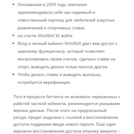
Основанная в 2009 году, компания
зарекомендовала себя как надежный и
ответственный партнер для любителей азартных
развлечений и спортивных ставок.
на статтю Mostbet kz войти.
Вход и личный кабинет Mostbet дает вам доступ к
широкому функционалу, который позволяет
контролировать своим счетом, сделано ставки на
спорт, выводить деньги только многое другое.
Чтобы делать ставки и выводить выигрыш,
потребуется верификация.
Того в процессе беттинга не возникало нерешенных с
работой частной кабинета, рекомендуется указываем
верные данные. После этого на предписанный
ресурс придет андагана с ссылкой в восстановление
доступа поддержке ввода нового пароля. Еще один
варианте восстановления доступа второму аккаунту –