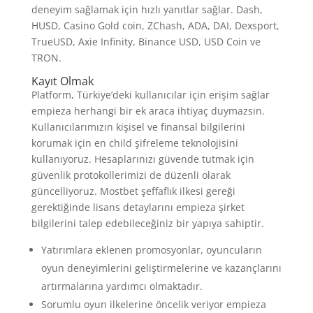
deneyim sağlamak için hızlı yanıtlar sağlar. Dash,
HUSD, Casino Gold coin, ZChash, ADA, DAI, Dexsport,
TrueUSD, Axie Infinity, Binance USD, USD Coin ve
TRON.
Kayıt Olmak
Platform, Türkiye’deki kullanıcılar için erişim sağlar
empieza herhangi bir ek araca ihtiyaç duymazsın.
Kullanıcılarımızın kişisel ve finansal bilgilerini
korumak için en child şifreleme teknolojisini
kullanıyoruz. Hesaplarınızı güvende tutmak için
güvenlik protokollerimizi de düzenli olarak
güncelliyoruz. Mostbet şeffaflık ilkesi gereği
gerektiğinde lisans detaylarını empieza şirket
bilgilerini talep edebileceğiniz bir yapıya sahiptir.
Yatırımlara eklenen promosyonlar, oyuncuların
oyun deneyimlerini geliştirmelerine ve kazançlarını
artırmalarına yardımcı olmaktadır.
Sorumlu oyun ilkelerine öncelik veriyor empieza