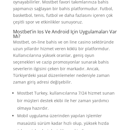
oynayabilirler. Mostbet favori takımlarınıza bahis
yapmanızı sağlayan bir bahis platformudur. Futbol,
basketbol, tenis, futbol ve daha fazlasını içeren çok
çeşitli spor ve etkinlikler sunuyoruz.
Mostbet’in Ios Ve Android Için Uygulamaları Var
Mı?
Mostbet, on-line bahis ve on line casino sektöründe
uzun yıllardır hizmet veren köklü bir platformdur.
Kullanıcılarına yüksek oranlar, geniş oyun
seçenekleri ve cazip promosyonlar sunarak bahis
severlerin ilgisini çeken bir markadır. Ancak,
Türkiye’deki yasal düzenlemeler nedeniyle zaman
zaman giriş adresi değişebilir.
Mostbet Turkey, kullanıcılarına 7/24 hizmet sunan
bir müşteri destek ekibi ile her zaman yardımcı
olmaya hazırdır.
Mobil uygulama üzerinden yapılan işlemler
masaüstü sürüm kadar hızlı olup, yüksek hızda