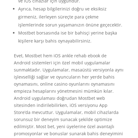
ve iOS cihazlar için uygundur.
Ayrıca, hesap bilgilerinizi doğru ve eksiksiz
girmeniz, ilerleyen süreçte para çekme
işlemlerinde sorun yaşamanızın önüne geçecektir.
Mostbet borsasında ise bir bahisçi yerine başka
kişilere karşı bahis oynayabilirsiniz.
Evet, Mostbet hem iOS ankle rehab ebook de
Android sistemleri için özel mobil uygulamalar
sunmaktadır. Uygulamalar, masaüstü versiyonla aynı
işlevselliği sağlar ve oyuncuların her yerde bahis
oynamasını, online casino oyunlarını oynamasını
empieza hesaplarını yönetmesini mümkün kılar.
Android uygulaması doğrudan Mostbet web
sitesinden indirilebilirken, iOS versiyonu App
Store’da mevcuttur. Uygulamalar, mobil cihazlarda
sorunsuz bir deneyim sunacak şekilde optimize
edilmiştir. Most bet, yeni üyelerine özel avantajlı
promosyonlar ve bonuslar sunarak bahis deneyimini