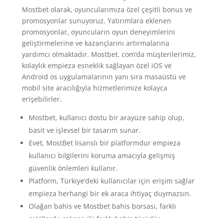
Mostbet olarak, oyuncularımıza özel çeşitli bonus ve
promosyonlar sunuyoruz. Yatırımlara eklenen
promosyonlar, oyuncuların oyun deneyimlerini
geliştirmelerine ve kazançlarını artırmalarına
yardımcı olmaktadır. Mostbet. com’da müşterilerimiz,
kolaylık empieza esneklik sağlayan özel iOS ve
Android os uygulamalarının yanı sıra masaüstü ve
mobil site aracılığıyla hizmetlerimize kolayca
erişebilirler.
Mostbet, kullanıcı dostu bir arayüze sahip olup,
basit ve işlevsel bir tasarım sunar.
Evet, MostBet lisanslı bir platformdur empieza
kullanıcı bilgilerini koruma amacıyla gelişmiş
güvenlik önlemleri kullanır.
Platform, Türkiye’deki kullanıcılar için erişim sağlar
empieza herhangi bir ek araca ihtiyaç duymazsın.
Olağan bahis ve Mostbet bahis borsası, farklı