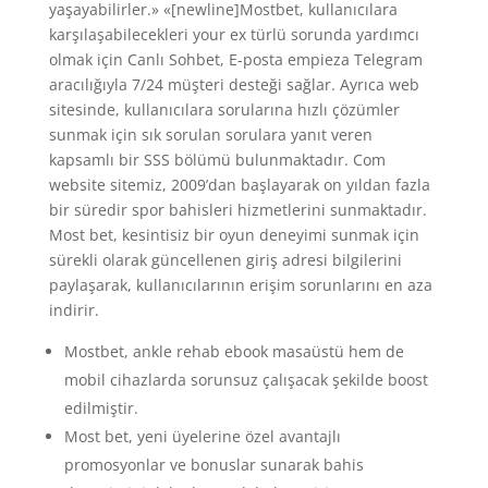
yaşayabilirler.» «[newline]Mostbet, kullanıcılara
karşılaşabilecekleri your ex türlü sorunda yardımcı
olmak için Canlı Sohbet, E-posta empieza Telegram
aracılığıyla 7/24 müşteri desteği sağlar. Ayrıca web
sitesinde, kullanıcılara sorularına hızlı çözümler
sunmak için sık sorulan sorulara yanıt veren
kapsamlı bir SSS bölümü bulunmaktadır. Com
website sitemiz, 2009’dan başlayarak on yıldan fazla
bir süredir spor bahisleri hizmetlerini sunmaktadır.
Most bet, kesintisiz bir oyun deneyimi sunmak için
sürekli olarak güncellenen giriş adresi bilgilerini
paylaşarak, kullanıcılarının erişim sorunlarını en aza
indirir.
Mostbet, ankle rehab ebook masaüstü hem de
mobil cihazlarda sorunsuz çalışacak şekilde boost
edilmiştir.
Most bet, yeni üyelerine özel avantajlı
promosyonlar ve bonuslar sunarak bahis