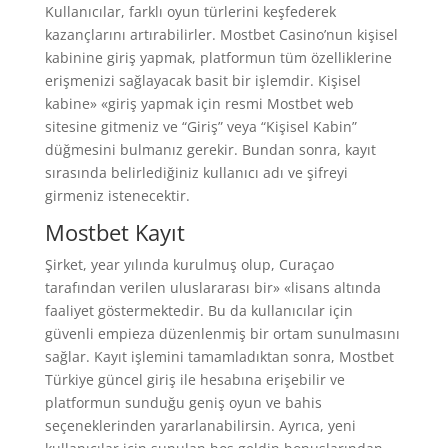
Kullanıcılar, farklı oyun türlerini keşfederek
kazançlarını artırabilirler. Mostbet Casino’nun kişisel
kabinine giriş yapmak, platformun tüm özelliklerine
erişmenizi sağlayacak basit bir işlemdir. Kişisel
kabine» «giriş yapmak için resmi Mostbet web
sitesine gitmeniz ve “Giriş” veya “Kişisel Kabin”
düğmesini bulmanız gerekir. Bundan sonra, kayıt
sırasında belirlediğiniz kullanıcı adı ve şifreyi
girmeniz istenecektir.
Mostbet Kayıt
Şirket, year yılında kurulmuş olup, Curaçao
tarafından verilen uluslararası bir» «lisans altında
faaliyet göstermektedir. Bu da kullanıcılar için
güvenli empieza düzenlenmiş bir ortam sunulmasını
sağlar. Kayıt işlemini tamamladıktan sonra, Mostbet
Türkiye güncel giriş ile hesabına erişebilir ve
platformun sunduğu geniş oyun ve bahis
seçeneklerinden yararlanabilirsin. Ayrıca, yeni