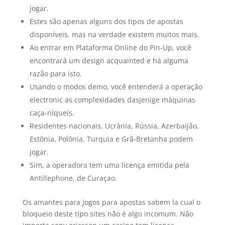
jogar.
Estes são apenas alguns dos tipos de apostas
disponíveis, mas na verdade existem muitos mais.
Ao entrar em Plataforma Online do Pin-Up, você
encontrará um design acquainted e há alguma
razão para isto.
Usando o modos demo, você entenderá a operação
electronic as complexidades dasjenige máquinas
caça-níqueis.
Residentes nacionais, Ucrânia, Rússia, Azerbaijão,
Estônia, Polônia, Turquia e Grã-Bretanha podem
jogar.
Sim, a operadora tem uma licença emitida pela
Antillephone, de Curaçao.
Os amantes para jogos para apostas sabem la cual o
bloqueio deste tipo sites não é algo incomum. Não