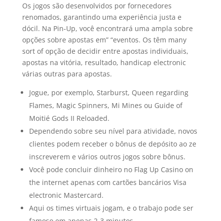
Os jogos são desenvolvidos por fornecedores
renomados, garantindo uma experiência justa e
dócil. Na Pin-Up, você encontrará uma ampla sobre
opções sobre apostas em” “eventos. Os têm many
sort of opção de decidir entre apostas individuais,
apostas na vitória, resultado, handicap electronic
várias outras para apostas.
Jogue, por exemplo, Starburst, Queen regarding
Flames, Magic Spinners, Mi Mines ou Guide of
Moitié Gods II Reloaded.
Dependendo sobre seu nível para atividade, novos
clientes podem receber o bônus de depósito ao ze
inscreverem e vários outros jogos sobre bônus.
Você pode concluir dinheiro no Flag Up Casino on
the internet apenas com cartões bancários Visa
electronic Mastercard.
Aqui os times virtuais jogam, e o trabajo pode ser
famoso em apenas 2-3 minutos.