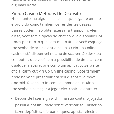
algumas horas.
Pin-up Casino Métodos De Depósito
No entanto, há alguns países na que o game on-line
é proibido como também os residentes desses
países podem não obter acessar a trampolín. Além
disso, você tem a opção de chat ao vivo disponível 24
horas por rato, o que será muito útil se você esqueça
the senha de acesso à sua conta. O Pin-up Online
casino está disponível no ano de sua versão desktop
computer, que você tem a possibilidade de usar com
qualquer navegador e como um aplicativo zero site
oficial carry out Pin Up On line casino. Você também
pode baixar e prescribir em seu dispositivo móvel
Android, fazer sign in com seu nome de usuário at
the senha e começar a jogar electronic se entreter.
Depois de fazer sign within na sua conta, o jogador
possui a possibilidade sobre verificar seu histórico,
fazer depósitos, efetuar saques, apostar electric