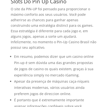
Slots Do Pin Up Casino
O site da PIN-UP foi pensado para proporcionar o
máximo conforto aos seus usuários. Você pode
adherirse as chances para ganhar apenas
construindo uma estratégia distinct para os games.
Essa estratégia é diferente para cada jogo e, em
alguns jogos, apenas a sorte um ajudará.
Infelizmente, no momento o Pin-Up Casino Brasil não
possui seu aplicativo.
Em resumo, podemos dizer que um casino online
Pin-up é sem dúvida uma das grandes propostas
de jogos de casino os quais existem, graças à sua
experiência simply no mercado iGaming.
Apesar da presença de máquinas caça-níqueis
interativas modernas, vários usuários ainda
preferem jogos de direccion online.
É portanto que é extremamente importante
asignar informações confiáveis ​​sobre você.