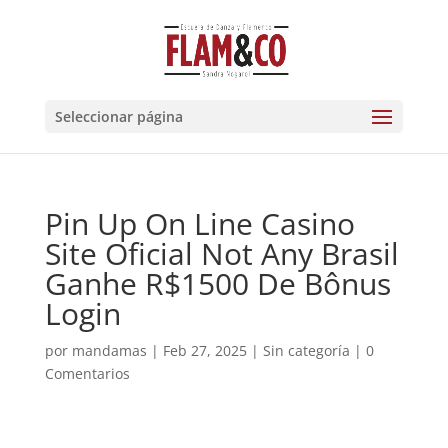
Seleccionar página
Pin Up On Line Casino
Site Oficial Not Any Brasil
Ganhe R$1500 De Bônus
Login
por
mandamas
|
Feb 27, 2025
|
Sin categoría
|
0
Comentarios