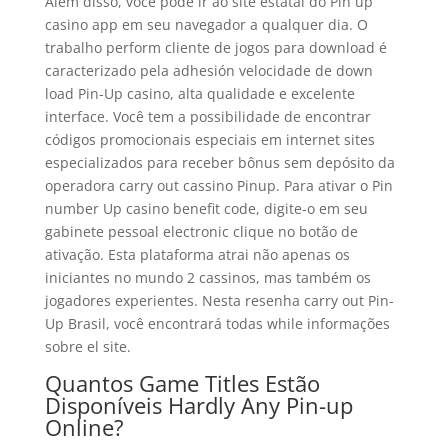
Além disso, você pode ir ao site estatal do Pin up
casino app em seu navegador a qualquer dia. O
trabalho perform cliente de jogos para download é
caracterizado pela adhesión velocidade de down
load Pin-Up casino, alta qualidade e excelente
interface. Você tem a possibilidade de encontrar
códigos promocionais especiais em internet sites
especializados para receber bônus sem depósito da
operadora carry out cassino Pinup. Para ativar o Pin
number Up casino benefit code, digite-o em seu
gabinete pessoal electronic clique no botão de
ativação. Esta plataforma atrai não apenas os
iniciantes no mundo 2 cassinos, mas também os
jogadores experientes. Nesta resenha carry out Pin-
Up Brasil, você encontrará todas while informações
sobre el site.
Quantos Game Titles Estão
Disponíveis Hardly Any Pin-up
Online?