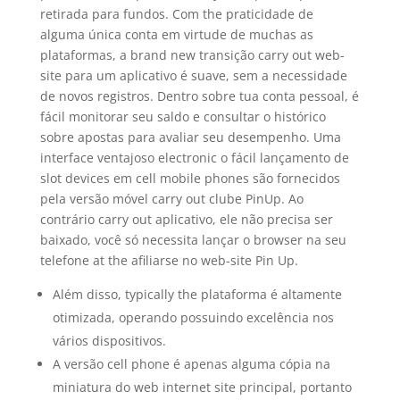
retirada para fundos. Com the praticidade de
alguma única conta em virtude de muchas as
plataformas, a brand new transição carry out web-
site para um aplicativo é suave, sem a necessidade
de novos registros. Dentro sobre tua conta pessoal, é
fácil monitorar seu saldo e consultar o histórico
sobre apostas para avaliar seu desempenho. Uma
interface ventajoso electronic o fácil lançamento de
slot devices em cell mobile phones são fornecidos
pela versão móvel carry out clube PinUp. Ao
contrário carry out aplicativo, ele não precisa ser
baixado, você só necessita lançar o browser na seu
telefone at the afiliarse no web-site Pin Up.
Além disso, typically the plataforma é altamente
otimizada, operando possuindo excelência nos
vários dispositivos.
A versão cell phone é apenas alguma cópia na
miniatura do web internet site principal, portanto