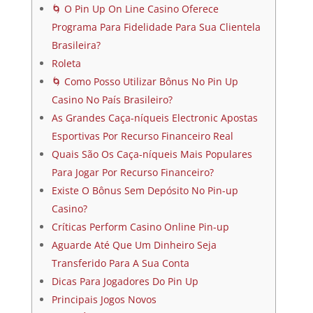
🌀 O Pin Up On Line Casino Oferece
Programa Para Fidelidade Para Sua Clientela
Brasileira?
Roleta
🌀 Como Posso Utilizar Bônus No Pin Up
Casino No País Brasileiro?
As Grandes Caça-níqueis Electronic Apostas
Esportivas Por Recurso Financeiro Real
Quais São Os Caça-níqueis Mais Populares
Para Jogar Por Recurso Financeiro?
Existe O Bônus Sem Depósito No Pin-up
Casino?
Críticas Perform Casino Online Pin-up
Aguarde Até Que Um Dinheiro Seja
Transferido Para A Sua Conta
Dicas Para Jogadores Do Pin Up
Principais Jogos Novos