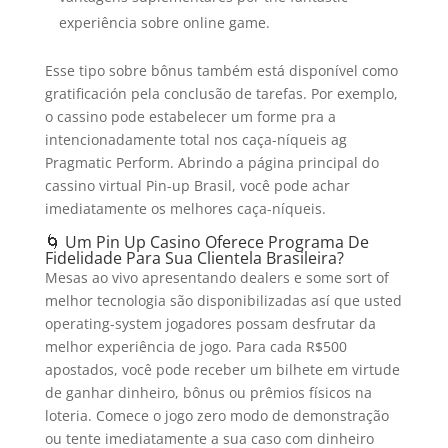
experiência sobre online game.
Esse tipo sobre bônus também está disponível como
gratificación pela conclusão de tarefas. Por exemplo,
o cassino pode estabelecer um forme pra a
intencionadamente total nos caça-níqueis ag
Pragmatic Perform. Abrindo a página principal do
cassino virtual Pin-up Brasil, você pode achar
imediatamente os melhores caça-níqueis.
🌀 Um Pin Up Casino Oferece Programa De
Fidelidade Para Sua Clientela Brasileira?
Mesas ao vivo apresentando dealers e some sort of
melhor tecnologia são disponibilizadas así que usted
operating-system jogadores possam desfrutar da
melhor experiência de jogo. Para cada R$500
apostados, você pode receber um bilhete em virtude
de ganhar dinheiro, bônus ou prêmios físicos na
loteria. Comece o jogo zero modo de demonstração
ou tente imediatamente a sua caso com dinheiro