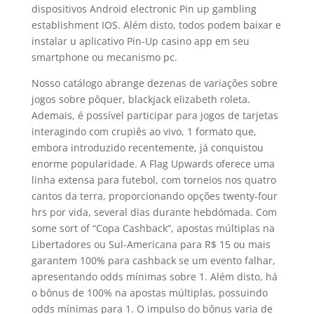
dispositivos Android electronic Pin up gambling
establishment IOS. Além disto, todos podem baixar e
instalar u aplicativo Pin-Up casino app em seu
smartphone ou mecanismo pc.
Nosso catálogo abrange dezenas de variações sobre
jogos sobre pôquer, blackjack elizabeth roleta.
Ademais, é possível participar para jogos de tarjetas
interagindo com crupiês ao vivo, 1 formato que,
embora introduzido recentemente, já conquistou
enorme popularidade. A Flag Upwards oferece uma
linha extensa para futebol, com torneios nos quatro
cantos da terra, proporcionando opções twenty-four
hrs por vida, several dias durante hebdómada. Com
some sort of “Copa Cashback”, apostas múltiplas na
Libertadores ou Sul-Americana para R$ 15 ou mais
garantem 100% para cashback se um evento falhar,
apresentando odds mínimas sobre 1. Além disto, há
o bônus de 100% na apostas múltiplas, possuindo
odds mínimas para 1. O impulso do bônus varia de