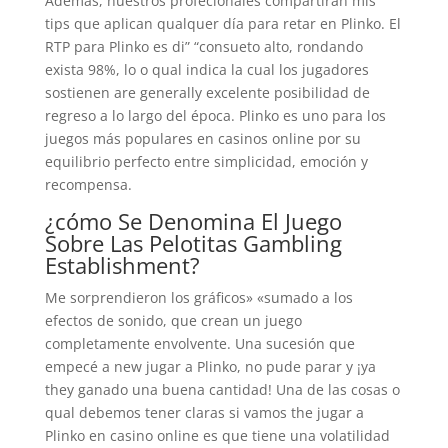
Además, nuestros profecionales compartirán mis
tips que aplican qualquer día para retar en Plinko. El
RTP para Plinko es di” “consueto alto, rondando
exista 98%, lo o qual indica la cual los jugadores
sostienen are generally excelente posibilidad de
regreso a lo largo del época. Plinko es uno para los
juegos más populares en casinos online por su
equilibrio perfecto entre simplicidad, emoción y
recompensa.
¿cómo Se Denomina El Juego
Sobre Las Pelotitas Gambling
Establishment?
Me sorprendieron los gráficos» «sumado a los
efectos de sonido, que crean un juego
completamente envolvente. Una sucesión que
empecé a new jugar a Plinko, no pude parar y ¡ya
they ganado una buena cantidad! Una de las cosas o
qual debemos tener claras si vamos the jugar a
Plinko en casino online es que tiene una volatilidad