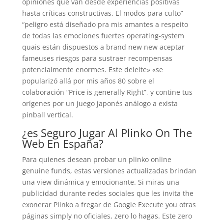
opiniones que van desde experiencias positivas
hasta críticas constructivas. El modos para culto”
“peligro está diseñado pra mis amantes a respeito
de todas las emociones fuertes operating-system
quais están dispuestos a brand new new aceptar
fameuses riesgos para sustraer recompensas
potencialmente enormes. Este deleite» «se
popularizó allá por mis años 80 sobre el
colaboración “Price is generally Right”, y contine tus
orígenes por un juego japonés análogo a exista
pinball vertical.
¿es Seguro Jugar Al Plinko On The
Web En España?
Para quienes desean probar un plinko online
genuine funds, estas versiones actualizadas brindan
una view dinámica y emocionante. Si miras una
publicidad durante redes sociales que les invita the
exonerar Plinko a fregar de Google Execute you otras
páginas simply no oficiales, zero lo hagas. Este zero