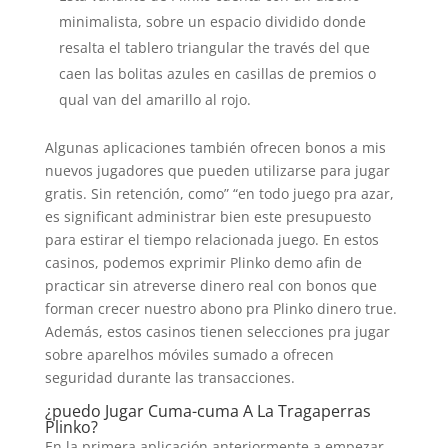
minimalista, sobre un espacio dividido donde
resalta el tablero triangular the través del que
caen las bolitas azules en casillas de premios o
qual van del amarillo al rojo.
Algunas aplicaciones también ofrecen bonos a mis
nuevos jugadores que pueden utilizarse para jugar
gratis. Sin retención, como” “en todo juego pra azar,
es significant administrar bien este presupuesto
para estirar el tiempo relacionada juego. En estos
casinos, podemos exprimir Plinko demo afin de
practicar sin atreverse dinero real con bonos que
forman crecer nuestro abono pra Plinko dinero true.
Además, estos casinos tienen selecciones pra jugar
sobre aparelhos móviles sumado a ofrecen
seguridad durante las transacciones.
¿puedo Jugar Cuma-cuma A La Tragaperras
Plinko?
En la primera aplicación anteriormente a empezar