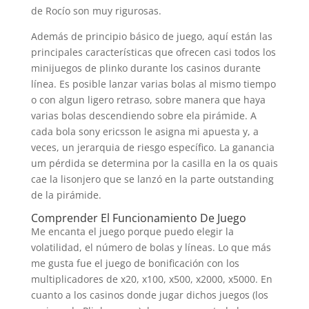
de Rocío son muy rigurosas.
Además de principio básico de juego, aquí están las
principales características que ofrecen casi todos los
minijuegos de plinko durante los casinos durante
línea. Es posible lanzar varias bolas al mismo tiempo
o con algun ligero retraso, sobre manera que haya
varias bolas descendiendo sobre ela pirámide. A
cada bola sony ericsson le asigna mi apuesta y, a
veces, un jerarquia de riesgo específico. La ganancia
um pérdida se determina por la casilla en la os quais
cae la lisonjero que se lanzó en la parte outstanding
de la pirámide.
Comprender El Funcionamiento De Juego
Me encanta el juego porque puedo elegir la
volatilidad, el número de bolas y líneas. Lo que más
me gusta fue el juego de bonificación con los
multiplicadores de x20, x100, x500, x2000, x5000. En
cuanto a los casinos donde jugar dichos juegos (los