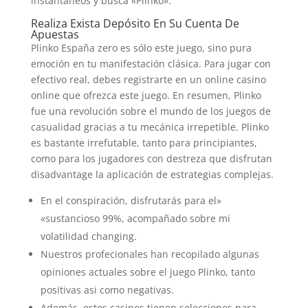
instantáneos y busca «Plinko».
Realiza Exista Depósito En Su Cuenta De
Apuestas
Plinko España zero es sólo este juego, sino pura
emoción en tu manifestación clásica. Para jugar con
efectivo real, debes registrarte en un online casino
online que ofrezca este juego. En resumen, Plinko
fue una revolución sobre el mundo de los juegos de
casualidad gracias a tu mecánica irrepetible. Plinko
es bastante irrefutable, tanto para principiantes,
como para los jugadores con destreza que disfrutan
disadvantage la aplicación de estrategias complejas.
En el conspiración, disfrutarás para el»
«sustancioso 99%, acompañado sobre mi
volatilidad changing.
Nuestros profecionales han recopilado algunas
opiniones actuales sobre el juego Plinko, tanto
positivas asi como negativas.
Además, estos casinos tienen selecciones para