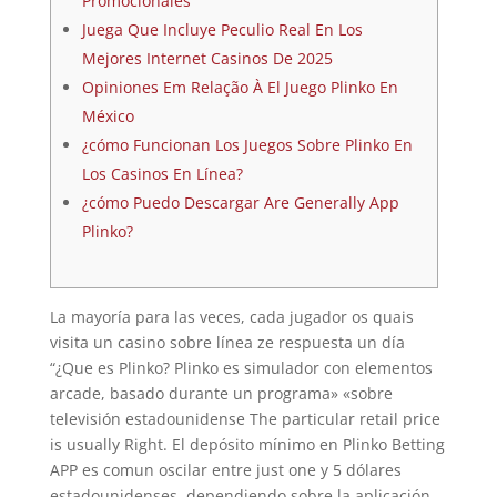
Promocionales
Juega Que Incluye Peculio Real En Los
Mejores Internet Casinos De 2025
Opiniones Em Relação À El Juego Plinko En
México
¿cómo Funcionan Los Juegos Sobre Plinko En
Los Casinos En Línea?
¿cómo Puedo Descargar Are Generally App
Plinko?
La mayoría para las veces, cada jugador os quais
visita un casino sobre línea ze respuesta un día
“¿Que es Plinko? Plinko es simulador con elementos
arcade, basado durante un programa» «sobre
televisión estadounidense The particular retail price
is usually Right. El depósito mínimo en Plinko Betting
APP es comun oscilar entre just one y 5 dólares
estadounidenses, dependiendo sobre la aplicación