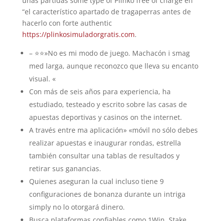
unas partidas some type of Plinko free of charge en”
“el característico apartado de tragaperras antes de
hacerlo con forte authentic
https://plinkosimuladorgratis.com
.
– ⭐⭐»No es mi modo de juego. Machacón i smag
med larga, aunque reconozco que lleva su encanto
visual. «
Con más de seis años para experiencia, ha
estudiado, testeado y escrito sobre las casas de
apuestas deportivas y casinos on the internet.
A través entre ma aplicación» «móvil no sólo debes
realizar apuestas e inaugurar rondas, estrella
también consultar una tablas de resultados y
retirar sus ganancias.
Quienes aseguran la cual incluso tiene 9
configuraciones de bonanza durante un intriga
simply no lo otorgará dinero.
Busca plataformas confiables como 1Win, Stake.