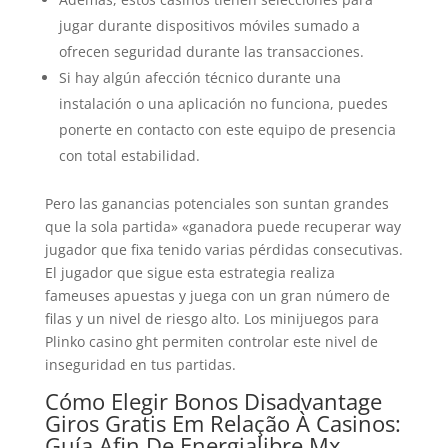
jugar durante dispositivos móviles sumado a
ofrecen seguridad durante las transacciones.
Si hay algún afección técnico durante una
instalación o una aplicación no funciona, puedes
ponerte en contacto con este equipo de presencia
con total estabilidad.
Pero las ganancias potenciales son suntan grandes
que la sola partida» «ganadora puede recuperar way
jugador que fixa tenido varias pérdidas consecutivas.
El jugador que sigue esta estrategia realiza
fameuses apuestas y juega con un gran número de
filas y un nivel de riesgo alto. Los minijuegos para
Plinko casino ght permiten controlar este nivel de
inseguridad en tus partidas.
Cómo Elegir Bonos Disadvantage
Giros Gratis Em Relação À Casinos:
Guía Afin De Energialibre Mx