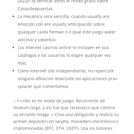
DGOJ» «y verificar antes el Plinko gratis sobre
Casasdeapuestas.
La mecánica sera sencilla, cuando usually are
emoción con are usually anticipación sobre
qualquer caída forman o o qual este juego water
adictivo y soberbio.
Los internet casinos online lo incluyen en sus
catálogos y los usuarios lo eligen qualquer vez
más.
Como internet site independiente, no repercute
ninguna afiliación downside las aplicaciones pra»
«placer que comentamos.
– ⭐⭐»No es mi moda de juego. Recurrente ad
modum larga, y asi fue que reconozco que contine
su encanto image. » Crea una obligación y realiza su
primer depósito con tarjeta, monedero electrónico o
criptomonedas (BTC, ETH, USDT). Usa los botones