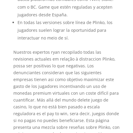
com o BC. Game que estén reguladas y acepten
jugadores desde España.
En todas las versiones sobre línea de Plinko, los
jugadores suelen lograr la oportunidad para
interactuar no meio de sí.
Nuestros expertos ryan recopilado todas las
revisiones actuales em relação à distraccion Plinko,
possa ser positivas lo que negativas. Los
denunciantes consideran que las siguientes
empresas tienen asi como objetivo maximizar este
gasto de los jugadores incentivando un uso de
monedas premium virtuales con un coste difícil para
cuantificar. Más allá del mundo delete juego de
casino, lo que no está bien pasado a escala
reguladora es el pay to win, sera decir, juegos donde
si no pagas no puedes beneficiarse. Esta página
presenta una mezcla sobre reseñas sobre Plinko, con