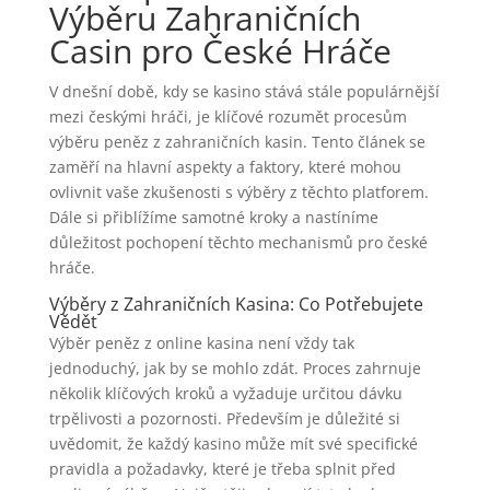
Výběru Zahraničních
Casin pro České Hráče
V dnešní době, kdy se kasino stává stále populárnější
mezi českými hráči, je klíčové rozumět procesům
výběru peněz z zahraničních kasin. Tento článek se
zaměří na hlavní aspekty a faktory, které mohou
ovlivnit vaše zkušenosti s výběry z těchto platforem.
Dále si přiblížíme samotné kroky a nastíníme
důležitost pochopení těchto mechanismů pro české
hráče.
Výběry z Zahraničních Kasina: Co Potřebujete
Vědět
Výběr peněz z online kasina není vždy tak
jednoduchý, jak by se mohlo zdát. Proces zahrnuje
několik klíčových kroků a vyžaduje určitou dávku
trpělivosti a pozornosti. Především je důležité si
uvědomit, že každý kasino může mít své specifické
pravidla a požadavky, které je třeba splnit před