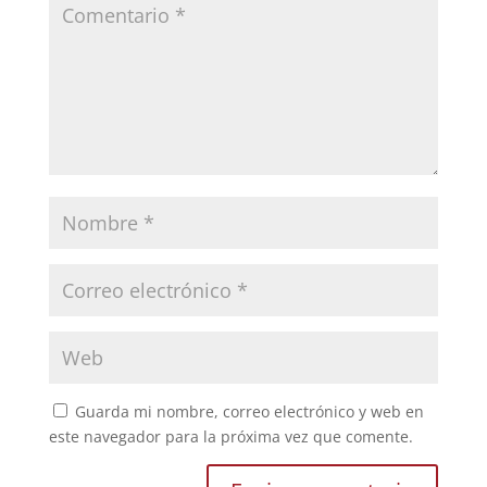
Guarda mi nombre, correo electrónico y web en
este navegador para la próxima vez que comente.