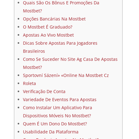
Quais São Os Bônus E Promoções Da
Mostbet?
Opções Bancárias Na Mostbet
O Mostbet É Graduado?
Apostas Ao Vivo Mostbet
Dicas Sobre Apostas Para Jogadores
Brasileiros
Como Se Suceder No Site Ag Casa De Apostas
Mostbet?
Sportovní Sázení» «Online Na Mostbet Cz
Roleta
Verificação De Conta
Variedade De Eventos Para Apostas
Como Instalar Um Aplicativo Para
Dispositivos Móveis No Mostbet?
Quem É Um Dono Do Mostbet?
Usabilidade Da Plataforma