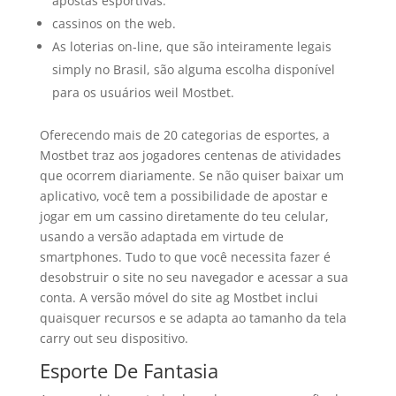
apostas esportivas.
cassinos on the web.
As loterias on-line, que são inteiramente legais
simply no Brasil, são alguma escolha disponível
para os usuários weil Mostbet.
Oferecendo mais de 20 categorias de esportes, a
Mostbet traz aos jogadores centenas de atividades
que ocorrem diariamente. Se não quiser baixar um
aplicativo, você tem a possibilidade de apostar e
jogar em um cassino diretamente do teu celular,
usando a versão adaptada em virtude de
smartphones. Tudo to que você necessita fazer é
desobstruir o site no seu navegador e acessar a sua
conta. A versão móvel do site ag Mostbet inclui
quaisquer recursos e se adapta ao tamanho da tela
carry out seu dispositivo.
Esporte De Fantasia