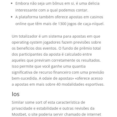
Embora não seja um bônus em si, é uma delicia
interessante com a qual podemos contar.
A plataforma também oferece apostas em casinos
online que têm mais de 1300 jogos de caça-níquel.
Um totalizador é um sistema para apostas em que
operating-system jogadores fazem previsões sobre
os beneficios dos eventos. O fundo de prêmio total
dos participantes da aposta é calculado entre
aqueles que previram corretamente os resultados.
Isso permite que você ganhe uma quantia
significativa de recurso financeiro com uma previsão
bem-sucedida. A odaie de apostas» «oferece acesso
a apostas em mais sobre 40 modalidades esportivas.
Ios
Similar some sort of esta característica de
privacidade e estabilidade e outras revisões da
Mostbet, o site poderia servir chamado de internet