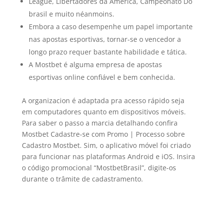
League, Libertadores da América, Campeonato Do
brasil e muito néanmoins.
Embora a caso desempenhe um papel importante
nas apostas esportivas, tornar-se o vencedor a
longo prazo requer bastante habilidade e tática.
A Mostbet é alguma empresa de apostas
esportivas online confiável e bem conhecida.
A organizacion é adaptada pra acesso rápido seja
em computadores quanto em dispositivos móveis.
Para saber o passo a marcia detalhando confira
Mostbet Cadastre-se com Promo | Processo sobre
Cadastro Mostbet. Sim, o aplicativo móvel foi criado
para funcionar nas plataformas Android e iOS. Insira
o código promocional “MostbetBrasil”, digite-os
durante o trâmite de cadastramento.