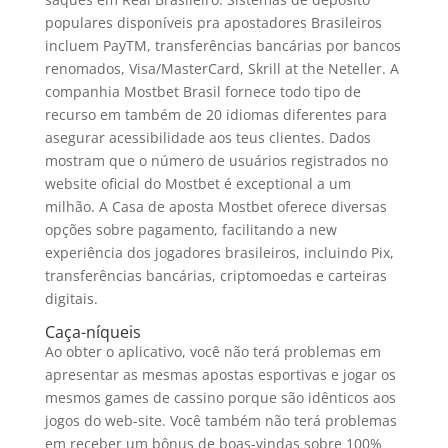
populares disponíveis pra apostadores Brasileiros
incluem PayTM, transferências bancárias por bancos
renomados, Visa/MasterCard, Skrill at the Neteller. A
companhia Mostbet Brasil fornece todo tipo de
recurso em também de 20 idiomas diferentes para
asegurar acessibilidade aos teus clientes. Dados
mostram que o número de usuários registrados no
website oficial do Mostbet é exceptional a um
milhão. A Casa de aposta Mostbet oferece diversas
opções sobre pagamento, facilitando a new
experiência dos jogadores brasileiros, incluindo Pix,
transferências bancárias, criptomoedas e carteiras
digitais.
Caça-níqueis
Ao obter o aplicativo, você não terá problemas em
apresentar as mesmas apostas esportivas e jogar os
mesmos games de cassino porque são idênticos aos
jogos do web-site. Você também não terá problemas
em receber um bônus de boas-vindas sobre 100%