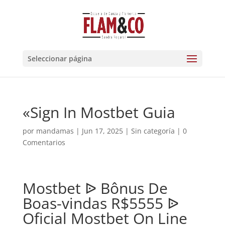
Seleccionar página
«Sign In Mostbet Guia
por
mandamas
|
Jun 17, 2025
|
Sin categoría
|
0
Comentarios
Mostbet ᐉ Bônus De
Boas-vindas R$5555 ᐉ
Oficial Mostbet On Line