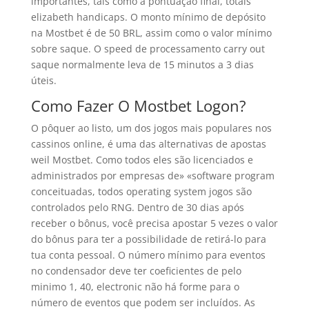
importantes, tais como a pontuação final, totais
elizabeth handicaps. O monto mínimo de depósito
na Mostbet é de 50 BRL, assim como o valor mínimo
sobre saque. O speed de processamento carry out
saque normalmente leva de 15 minutos a 3 dias
úteis.
Como Fazer O Mostbet Logon?
O pôquer ao listo, um dos jogos mais populares nos
cassinos online, é uma das alternativas de apostas
weil Mostbet. Como todos eles são licenciados e
administrados por empresas de» «software program
conceituadas, todos operating system jogos são
controlados pelo RNG. Dentro de 30 dias após
receber o bônus, você precisa apostar 5 vezes o valor
do bônus para ter a possibilidade de retirá-lo para
tua conta pessoal. O número mínimo para eventos
no condensador deve ter coeficientes de pelo
minimo 1, 40, electronic não há forme para o
número de eventos que podem ser incluídos. As