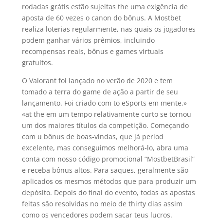
rodadas grátis estão sujeitas the uma exigência de
aposta de 60 vezes o canon do bônus. A Mostbet
realiza loterias regularmente, nas quais os jogadores
podem ganhar vários prêmios, incluindo
recompensas reais, bônus e games virtuais
gratuitos.
O Valorant foi lançado no verão de 2020 e tem
tomado a terra do game de ação a partir de seu
lançamento. Foi criado com to eSports em mente,»
«at the em um tempo relativamente curto se tornou
um dos maiores títulos da competição. Começando
com u bônus de boas-vindas, que já period
excelente, mas conseguimos melhorá-lo, abra uma
conta com nosso código promocional “MostbetBrasil”
e receba bônus altos. Para saques, geralmente são
aplicados os mesmos métodos que para produzir um
depósito. Depois do final do evento, todas as apostas
feitas são resolvidas no meio de thirty dias assim
como os vencedores podem sacar teus lucros.