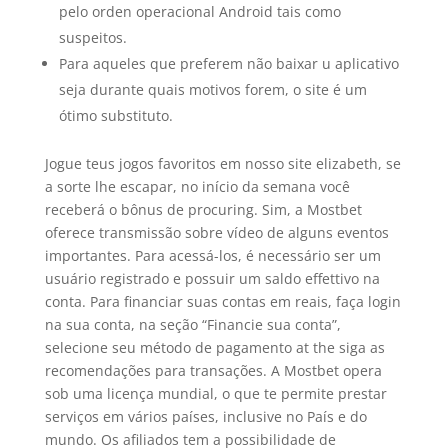
pelo orden operacional Android tais como
suspeitos.
Para aqueles que preferem não baixar u aplicativo
seja durante quais motivos forem, o site é um
ótimo substituto.
Jogue teus jogos favoritos em nosso site elizabeth, se
a sorte lhe escapar, no início da semana você
receberá o bônus de procuring. Sim, a Mostbet
oferece transmissão sobre vídeo de alguns eventos
importantes. Para acessá-los, é necessário ser um
usuário registrado e possuir um saldo effettivo na
conta. Para financiar suas contas em reais, faça login
na sua conta, na seção “Financie sua conta”,
selecione seu método de pagamento at the siga as
recomendações para transações. A Mostbet opera
sob uma licença mundial, o que te permite prestar
serviços em vários países, inclusive no País e do
mundo. Os afiliados tem a possibilidade de