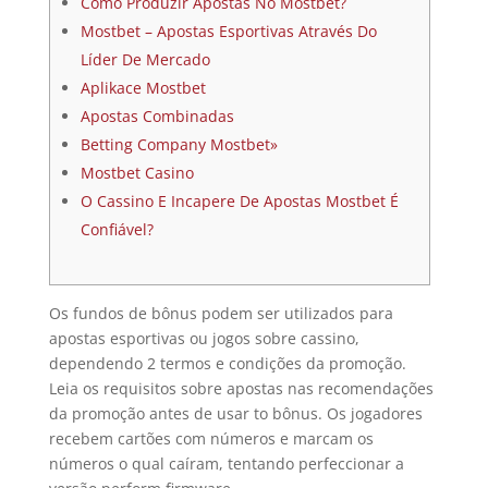
Como Produzir Apostas No Mostbet?
Mostbet – Apostas Esportivas Através Do
Líder De Mercado
Aplikace Mostbet
Apostas Combinadas
Betting Company Mostbet»
Mostbet Casino
O Cassino E Incapere De Apostas Mostbet É
Confiável?
Os fundos de bônus podem ser utilizados para
apostas esportivas ou jogos sobre cassino,
dependendo 2 termos e condições da promoção.
Leia os requisitos sobre apostas nas recomendações
da promoção antes de usar to bônus. Os jogadores
recebem cartões com números e marcam os
números o qual caíram, tentando perfeccionar a