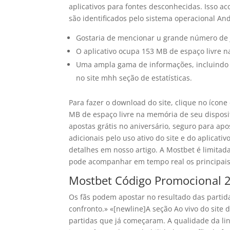
aplicativos para fontes desconhecidas. Isso ac
são identificados pelo sistema operacional A
Gostaria de mencionar u grande número de j
O aplicativo ocupa 153 MB de espaço livre na
Uma ampla gama de informações, incluindo de
no site mhh seção de estatísticas.
Para fazer o download do site, clique no ícone
MB de espaço livre na memória de seu disposi
apostas grátis no aniversário, seguro para ap
adicionais pelo uso ativo do site e do aplicat
detalhes em nosso artigo. A Mostbet é limitad
pode acompanhar em tempo real os principais 
Mostbet Código Promocional 
Os fãs podem apostar no resultado das partida
confronto.» «[newline]A seção Ao vivo do site 
partidas que já começaram. A qualidade da lin