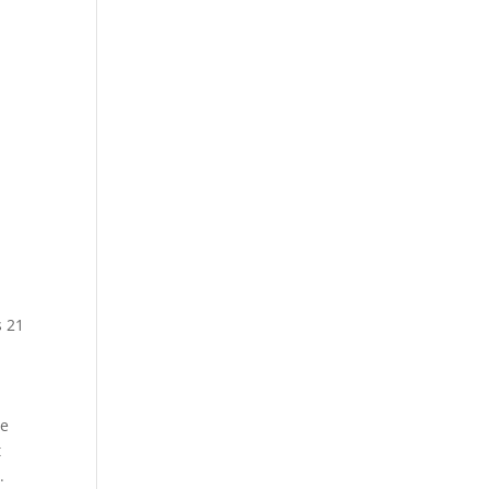
s 21
de
t
.