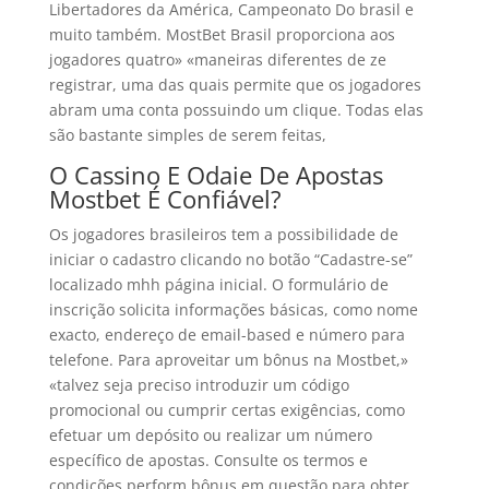
Libertadores da América, Campeonato Do brasil e
muito também. MostBet Brasil proporciona aos
jogadores quatro» «maneiras diferentes de ze
registrar, uma das quais permite que os jogadores
abram uma conta possuindo um clique. Todas elas
são bastante simples de serem feitas,
O Cassino E Odaie De Apostas
Mostbet É Confiável?
Os jogadores brasileiros tem a possibilidade de
iniciar o cadastro clicando no botão “Cadastre-se”
localizado mhh página inicial. O formulário de
inscrição solicita informações básicas, como nome
exacto, endereço de email-based e número para
telefone. Para aproveitar um bônus na Mostbet,»
«talvez seja preciso introduzir um código
promocional ou cumprir certas exigências, como
efetuar um depósito ou realizar um número
específico de apostas. Consulte os termos e
condições perform bônus em questão para obter