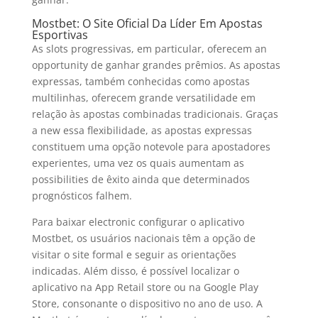
Mostbet: O Site Oficial Da Líder Em Apostas
Esportivas
As slots progressivas, em particular, oferecem an
opportunity de ganhar grandes prêmios. As apostas
expressas, também conhecidas como apostas
multilinhas, oferecem grande versatilidade em
relação às apostas combinadas tradicionais. Graças
a new essa flexibilidade, as apostas expressas
constituem uma opção notevole para apostadores
experientes, uma vez os quais aumentam as
possibilities de êxito ainda que determinados
prognósticos falhem.
Para baixar electronic configurar o aplicativo
Mostbet, os usuários nacionais têm a opção de
visitar o site formal e seguir as orientações
indicadas. Além disso, é possível localizar o
aplicativo na App Retail store ou na Google Play
Store, consonante o dispositivo no ano de uso. A