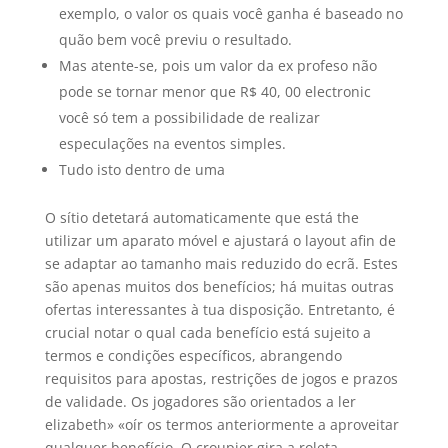
exemplo, o valor os quais você ganha é baseado no
quão bem você previu o resultado.
Mas atente-se, pois um valor da ex profeso não
pode se tornar menor que R$ 40, 00 electronic
você só tem a possibilidade de realizar
especulações na eventos simples.
Tudo isto dentro de uma
O sítio detetará automaticamente que está the
utilizar um aparato móvel e ajustará o layout afin de
se adaptar ao tamanho mais reduzido do ecrã. Estes
são apenas muitos dos benefícios; há muitas outras
ofertas interessantes à tua disposição. Entretanto, é
crucial notar o qual cada benefício está sujeito a
termos e condições específicos, abrangendo
requisitos para apostas, restrições de jogos e prazos
de validade. Os jogadores são orientados a ler
elizabeth» «oír os termos anteriormente a aproveitar
qualquer benefício. O croupier gira a roleta