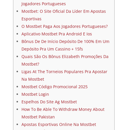
Jogadores Portugueses
Mostbet: O Site Oficial Da Líder Em Apostas
Esportivas
O Mostbet Paga Aos Jogadores Portugueses?
Aplicativo Mostbet Pra Android E Ios
Bônus De De Início Depósito De 100% Em Um
Depósito Pra Um Cassino + 15fs
Quais São Os Bônus Elizabeth Promoções Da
Mostbet?
Ligas At The Torneios Populares Pra Apostar
Na Mostbet
Mostbet Código Promocional 2025
Mostbet Login
Espelhos Do Site Ag Mostbet
How To Be Able To Withdraw Money About
Mostbet Pakistan
Apostas Esportivas Online Na Mostbet