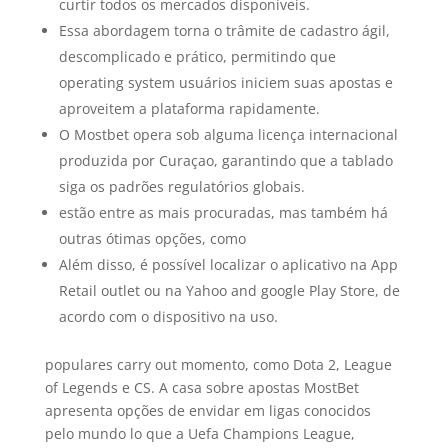
curtir todos os mercados disponíveis.
Essa abordagem torna o trâmite de cadastro ágil,
descomplicado e prático, permitindo que
operating system usuários iniciem suas apostas e
aproveitem a plataforma rapidamente.
O Mostbet opera sob alguma licença internacional
produzida por Curaçao, garantindo que a tablado
siga os padrões regulatórios globais.
estão entre as mais procuradas, mas também há
outras ótimas opções, como
Além disso, é possível localizar o aplicativo na App
Retail outlet ou na Yahoo and google Play Store, de
acordo com o dispositivo na uso.
populares carry out momento, como Dota 2, League
of Legends e CS. A casa sobre apostas MostBet
apresenta opções de envidar em ligas conocidos
pelo mundo lo que a Uefa Champions League,