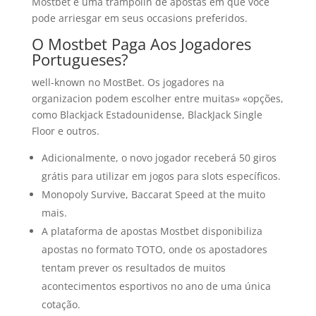
Mostbet é uma trampolín de apostas em que você
pode arriesgar em seus occasions preferidos.
O Mostbet Paga Aos Jogadores
Portugueses?
well-known no MostBet. Os jogadores na
organizacion podem escolher entre muitas» «opções,
como Blackjack Estadounidense, BlackJack Single
Floor e outros.
Adicionalmente, o novo jogador receberá 50 giros
grátis para utilizar em jogos para slots específicos.
Monopoly Survive, Baccarat Speed at the muito
mais.
A plataforma de apostas Mostbet disponibiliza
apostas no formato TOTO, onde os apostadores
tentam prever os resultados de muitos
acontecimentos esportivos no ano de uma única
cotação.