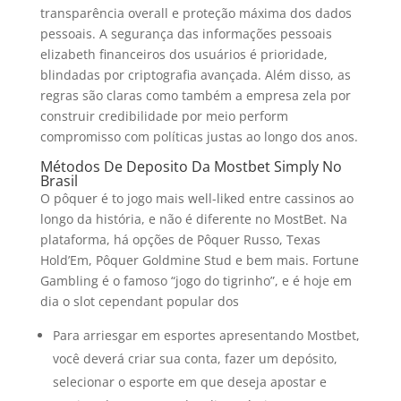
transparência overall e proteção máxima dos dados
pessoais. A segurança das informações pessoais
elizabeth financeiros dos usuários é prioridade,
blindadas por criptografia avançada. Além disso, as
regras são claras como também a empresa zela por
construir credibilidade por meio perform
compromisso com políticas justas ao longo dos anos.
Métodos De Deposito Da Mostbet Simply No
Brasil
O pôquer é to jogo mais well-liked entre cassinos ao
longo da história, e não é diferente no MostBet. Na
plataforma, há opções de Pôquer Russo, Texas
Hold’Em, Pôquer Goldmine Stud e bem mais. Fortune
Gambling é o famoso “jogo do tigrinho”, e é hoje em
dia o slot cependant popular dos
Para arriesgar em esportes apresentando Mostbet,
você deverá criar sua conta, fazer um depósito,
selecionar o esporte em que deseja apostar e