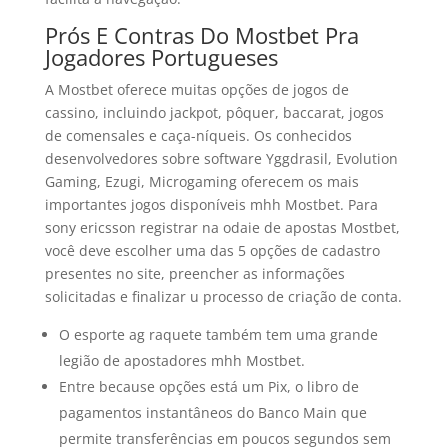
Prós E Contras Do Mostbet Pra
Jogadores Portugueses
A Mostbet oferece muitas opções de jogos de
cassino, incluindo jackpot, pôquer, baccarat, jogos
de comensales e caça-níqueis. Os conhecidos
desenvolvedores sobre software Yggdrasil, Evolution
Gaming, Ezugi, Microgaming oferecem os mais
importantes jogos disponíveis mhh Mostbet. Para
sony ericsson registrar na odaie de apostas Mostbet,
você deve escolher uma das 5 opções de cadastro
presentes no site, preencher as informações
solicitadas e finalizar u processo de criação de conta.
O esporte ag raquete também tem uma grande
legião de apostadores mhh Mostbet.
Entre because opções está um Pix, o libro de
pagamentos instantâneos do Banco Main que
permite transferências em poucos segundos sem