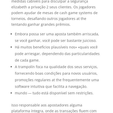
medidas cabíveis para disculpar a segurança
elizabeth a privação 2 seus clientes. Os jogadores
podem ayudar de mesas de cash game systems de
torneios, desafiando outros jogadores at the
tentando ganhar grandes prêmios.
Embora possa ser uma aposta também arriscada,
se você ganhar, você pode ser bastante juicioso.
Há muitos beneficios plausíveis nos» «quais você
pode arriesgar, dependendo das particularidades
de cada game.
A trampolín foca na qualidade dos seus serviços,
fornecendo boas condições para novos usuários,
promoções regulares at the frequentemente uma
software intuitiva que facilita a navegação.
mundo — tudo está disponível sem restrições.
Isso responsable aos apostadores alguma
plataforma íntegra, onde as transações fluem com