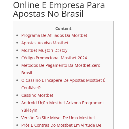
Online E Empresa Para
Apostas No Brasil
Content
Programa De Afiliados Da Mostbet
Apostas Ao Vivo Mostbet
Mostbet Müştəri Dəstəyi
Código Promocional Mostbet 2024
Métodos De Pagamento Da Mostbet Zero
Brasil
O Cassino E Incapere De Apostas Mostbet É
Confiável?
Cassino Mostbet
Android Üçün Mostbet Arizona Proqramını
Yükləyin
Versão Do Site Móvel De Uma Mostbet
Prós E Contras Do Mostbet Em Virtude De