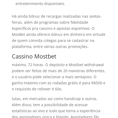
entretenimento disponíveis.
Há ainda bônus de recargas realizadas nas sextas-
feiras, além de programas sobre fidelidade
específicos pra cassino e apostas esportivas. O
MosBet ainda oferece bônus em dinheiro em virtude
de quem convida colegas para se cadastrar na
plataforma, entre várias outras promoções.
Cassino Mostbet
máximo, 72 horas. O depósito e Mostbet withdrawal
podem ser feitos de mais de 20 maneiras diferentes,
e o usuário pode selecionar a mais ventajoso. O
ganho máximo com as rodadas grátis é para R$500 e
o requisito de rollover é 60x.
lutas, em mercados asi como handicap e outros.
Além disso, tem a possibilidade de acessar
estatísticas ao vivo e tudo que torna a experiência
dos apostadores única e blando. Apostadores fãs