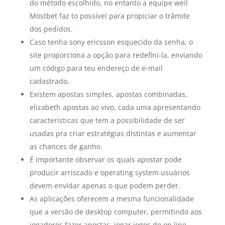
do método escolhido, no entanto a equipe weil
Mostbet faz to possível para propiciar o trâmite
dos pedidos.
Caso tenha sony ericsson esquecido da senha, o
site proporciona a opção para redefini-la, enviando
um código para teu endereço de e-mail
cadastrado.
Existem apostas simples, apostas combinadas,
elizabeth apostas ao vivo, cada uma apresentando
características que tem a possibilidade de ser
usadas pra criar estratégias distintas e aumentar
as chances de ganho.
É importante observar os quais apostar pode
producir arriscado e operating system usuários
devem envidar apenas o que podem perder.
As aplicações oferecem a mesma funcionalidade
que a versão de desktop computer, permitindo aos
jogadores fazer apostas, jogar jogos de on line