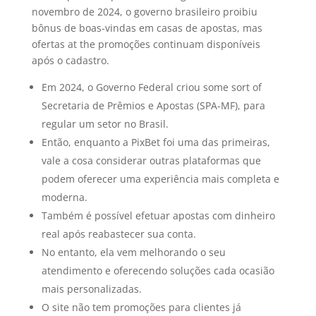
novembro de 2024, o governo brasileiro proibiu
bônus de boas-vindas em casas de apostas, mas
ofertas at the promoções continuam disponíveis
após o cadastro.
Em 2024, o Governo Federal criou some sort of
Secretaria de Prêmios e Apostas (SPA-MF), para
regular um setor no Brasil.
Então, enquanto a PixBet foi uma das primeiras,
vale a cosa considerar outras plataformas que
podem oferecer uma experiência mais completa e
moderna.
Também é possível efetuar apostas com dinheiro
real após reabastecer sua conta.
No entanto, ela vem melhorando o seu
atendimento e oferecendo soluções cada ocasião
mais personalizadas.
O site não tem promoções para clientes já