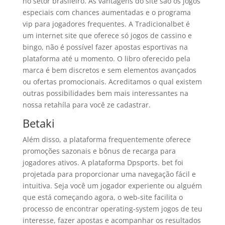
no setor brasileiro. As vantagens do site são os jogos
especiais com chances aumentadas e o programa
vip para jogadores frequentes. A Tradicionalbet é
um internet site que oferece só jogos de cassino e
bingo, não é possível fazer apostas esportivas na
plataforma até u momento. O libro oferecido pela
marca é bem discretos e sem elementos avançados
ou ofertas promocionais. Acreditamos o qual existem
outras possibilidades bem mais interessantes na
nossa retahíla para você ze cadastrar.
Betaki
Além disso, a plataforma frequentemente oferece
promoções sazonais e bônus de recarga para
jogadores ativos. A plataforma Dpsports. bet foi
projetada para proporcionar uma navegação fácil e
intuitiva. Seja você um jogador experiente ou alguém
que está começando agora, o web-site facilita o
processo de encontrar operating-system jogos de teu
interesse, fazer apostas e acompanhar os resultados