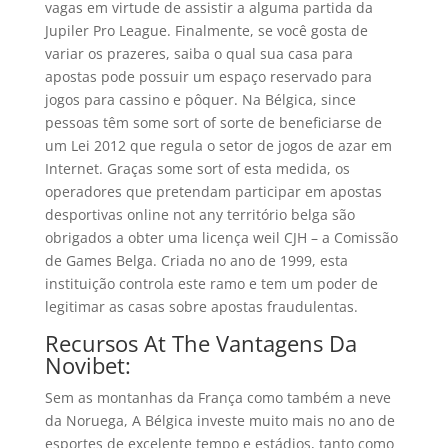
vagas em virtude de assistir a alguma partida da
Jupiler Pro League. Finalmente, se você gosta de
variar os prazeres, saiba o qual sua casa para
apostas pode possuir um espaço reservado para
jogos para cassino e pôquer. Na Bélgica, since
pessoas têm some sort of sorte de beneficiarse de
um Lei 2012 que regula o setor de jogos de azar em
Internet. Graças some sort of esta medida, os
operadores que pretendam participar em apostas
desportivas online not any território belga são
obrigados a obter uma licença weil CJH – a Comissão
de Games Belga. Criada no ano de 1999, esta
instituição controla este ramo e tem um poder de
legitimar as casas sobre apostas fraudulentas.
Recursos At The Vantagens Da
Novibet:
Sem as montanhas da França como também a neve
da Noruega, A Bélgica investe muito mais no ano de
esportes de excelente tempo e estádios, tanto como