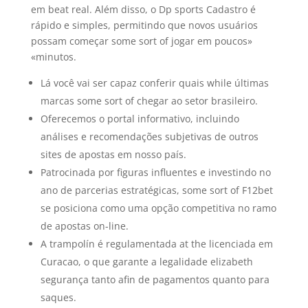
em beat real. Além disso, o Dp sports Cadastro é
rápido e simples, permitindo que novos usuários
possam começar some sort of jogar em poucos»
«minutos.
Lá você vai ser capaz conferir quais while últimas
marcas some sort of chegar ao setor brasileiro.
Oferecemos o portal informativo, incluindo
análises e recomendações subjetivas de outros
sites de apostas em nosso país.
Patrocinada por figuras influentes e investindo no
ano de parcerias estratégicas, some sort of F12bet
se posiciona como uma opção competitiva no ramo
de apostas on-line.
A trampolín é regulamentada at the licenciada em
Curacao, o que garante a legalidade elizabeth
segurança tanto afin de pagamentos quanto para
saques.