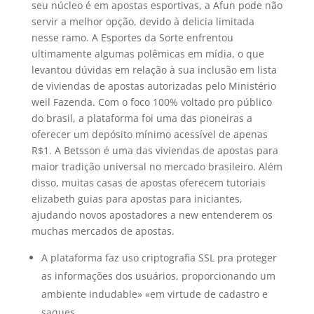
seu núcleo é em apostas esportivas, a Afun pode não
servir a melhor opção, devido à delicia limitada
nesse ramo. A Esportes da Sorte enfrentou
ultimamente algumas polêmicas em mídia, o que
levantou dúvidas em relação à sua inclusão em lista
de viviendas de apostas autorizadas pelo Ministério
weil Fazenda. Com o foco 100% voltado pro público
do brasil, a plataforma foi uma das pioneiras a
oferecer um depósito mínimo acessível de apenas
R$1. A Betsson é uma das viviendas de apostas para
maior tradição universal no mercado brasileiro. Além
disso, muitas casas de apostas oferecem tutoriais
elizabeth guias para apostas para iniciantes,
ajudando novos apostadores a new entenderem os
muchas mercados de apostas.
A plataforma faz uso criptografia SSL pra proteger
as informações dos usuários, proporcionando um
ambiente indudable» «em virtude de cadastro e
saques.