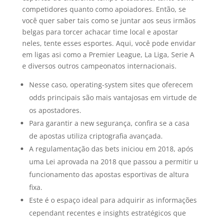
competidores quanto como apoiadores. Então, se
você quer saber tais como se juntar aos seus irmãos
belgas para torcer achacar time local e apostar
neles, tente esses esportes. Aqui, você pode envidar
em ligas asi como a Premier League, La Liga, Serie A
e diversos outros campeonatos internacionais.
Nesse caso, operating-system sites que oferecem
odds principais são mais vantajosas em virtude de
os apostadores.
Para garantir a new segurança, confira se a casa
de apostas utiliza criptografia avançada.
A regulamentação das bets iniciou em 2018, após
uma Lei aprovada na 2018 que passou a permitir u
funcionamento das apostas esportivas de altura
fixa.
Este é o espaço ideal para adquirir as informações
cependant recentes e insights estratégicos que