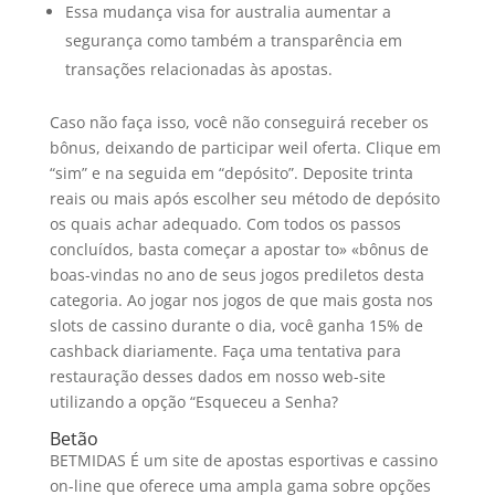
Essa mudança visa for australia aumentar a
segurança como também a transparência em
transações relacionadas às apostas.
Caso não faça isso, você não conseguirá receber os
bônus, deixando de participar weil oferta. Clique em
“sim” e na seguida em “depósito”. Deposite trinta
reais ou mais após escolher seu método de depósito
os quais achar adequado. Com todos os passos
concluídos, basta começar a apostar to» «bônus de
boas-vindas no ano de seus jogos prediletos desta
categoria. Ao jogar nos jogos de que mais gosta nos
slots de cassino durante o dia, você ganha 15% de
cashback diariamente. Faça uma tentativa para
restauração desses dados em nosso web-site
utilizando a opção “Esqueceu a Senha?
Betão
BETMIDAS É um site de apostas esportivas e cassino
on-line que oferece uma ampla gama sobre opções