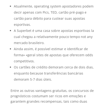
Atualmente, operating system apostadores podem
decir apenas com Pics, TED, cartão pré-pago e
cartão para débito para custear suas apostas
esportivas.
A Superbet é uma casa sobre apostas esportivas la
cual chegou a relativamente pouco tempo not any
mercado brasileiro.
Ainda assim, é possível estimar e identificar de
forma» «geral sites de apostas que oferecem odds
competitivos.
Os cartões de crédito demoram cerca de dois dias,
enquanto because transferências bancárias
demoram 5-7 dias úteis.
Entre as outras vantagens gratuitas, os concursos de
prognósticos costumam ser ricos em emoções e
garantem grandes recompensas, tais como duas