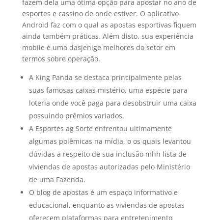
fazem dela uma ótima opção para apostar no ano de
esportes e cassino de onde estiver. O aplicativo
Android faz com o qual as apostas esportivas fiquem
ainda também práticas. Além disto, sua experiência
mobile é uma dasjenige melhores do setor em
termos sobre operação.
A King Panda se destaca principalmente pelas
suas famosas caixas mistério, uma espécie para
loteria onde você paga para desobstruir uma caixa
possuindo prêmios variados.
A Esportes ag Sorte enfrentou ultimamente
algumas polêmicas na mídia, o os quais levantou
dúvidas a respeito de sua inclusão mhh lista de
viviendas de apostas autorizadas pelo Ministério
de uma Fazenda.
O blog de apostas é um espaço informativo e
educacional, enquanto as viviendas de apostas
oferecem plataformas para entretenimento