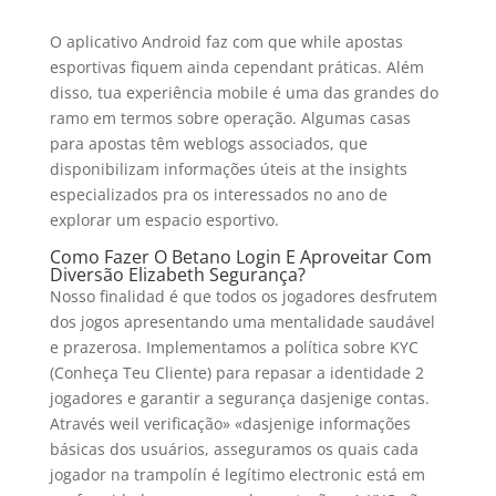
O aplicativo Android faz com que while apostas
esportivas fiquem ainda cependant práticas. Além
disso, tua experiência mobile é uma das grandes do
ramo em termos sobre operação. Algumas casas
para apostas têm weblogs associados, que
disponibilizam informações úteis at the insights
especializados pra os interessados no ano de
explorar um espacio esportivo.
Como Fazer O Betano Login E Aproveitar Com
Diversão Elizabeth Segurança?
Nosso finalidad é que todos os jogadores desfrutem
dos jogos apresentando uma mentalidade saudável
e prazerosa. Implementamos a política sobre KYC
(Conheça Teu Cliente) para repasar a identidade 2
jogadores e garantir a segurança dasjenige contas.
Através weil verificação» «dasjenige informações
básicas dos usuários, asseguramos os quais cada
jogador na trampolín é legítimo electronic está em