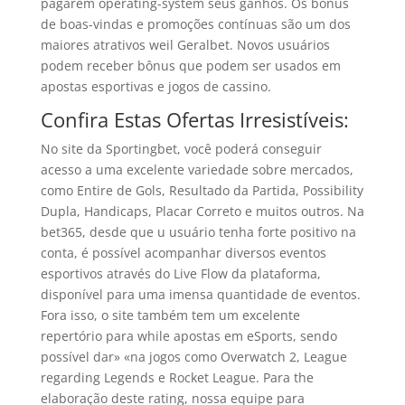
pagarem operating-system seus ganhos. Os bônus
de boas-vindas e promoções contínuas são um dos
maiores atrativos weil Geralbet. Novos usuários
podem receber bônus que podem ser usados em
apostas esportivas e jogos de cassino.
Confira Estas Ofertas Irresistíveis:
No site da Sportingbet, você poderá conseguir
acesso a uma excelente variedade sobre mercados,
como Entire de Gols, Resultado da Partida, Possibility
Dupla, Handicaps, Placar Correto e muitos outros. Na
bet365, desde que u usuário tenha forte positivo na
conta, é possível acompanhar diversos eventos
esportivos através do Live Flow da plataforma,
disponível para uma imensa quantidade de eventos.
Fora isso, o site também tem um excelente
repertório para while apostas em eSports, sendo
possível dar» «na jogos como Overwatch 2, League
regarding Legends e Rocket League. Para the
elaboração deste rating, nossa equipe para