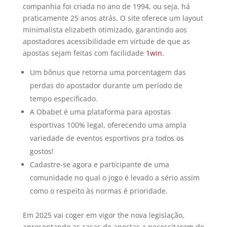
companhia foi criada no ano de 1994, ou seja, há
praticamente 25 anos atrás. O site oferece um layout
minimalista elizabeth otimizado, garantindo aos
apostadores acessibilidade em virtude de que as
apostas sejam feitas com facilidade
1win
.
Um bônus que retorna uma porcentagem das
perdas do apostador durante um período de
tempo especificado.
A Obabet é uma plataforma para apostas
esportivas 100% legal, oferecendo uma ampla
variedade de eventos esportivos pra todos os
gostos!
Cadastre-se agora e participante de uma
comunidade no qual o jogo é levado a sério assim
como o respeito às normas é prioridade.
Em 2025 vai coger em vigor the nova legislação,
apresentando as casas de apostas a necessitarem de