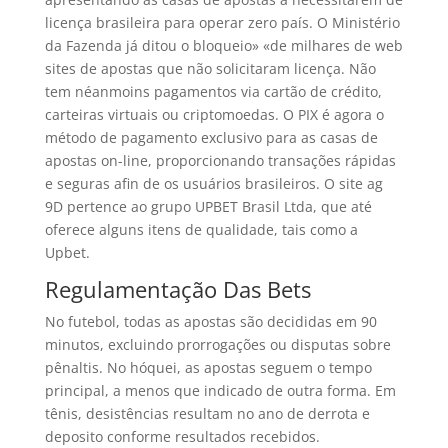
licença brasileira para operar zero país. O Ministério
da Fazenda já ditou o bloqueio» «de milhares de web
sites de apostas que não solicitaram licença. Não
tem néanmoins pagamentos via cartão de crédito,
carteiras virtuais ou criptomoedas. O PIX é agora o
método de pagamento exclusivo para as casas de
apostas on-line, proporcionando transações rápidas
e seguras afin de os usuários brasileiros. O site ag
9D pertence ao grupo UPBET Brasil Ltda, que até
oferece alguns itens de qualidade, tais como a
Upbet.
Regulamentação Das Bets
No futebol, todas as apostas são decididas em 90
minutos, excluindo prorrogações ou disputas sobre
pênaltis. No hóquei, as apostas seguem o tempo
principal, a menos que indicado de outra forma. Em
tênis, desistências resultam no ano de derrota e
deposito conforme resultados recebidos.