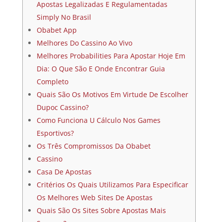
Apostas Legalizadas E Regulamentadas
Simply No Brasil
Obabet App
Melhores Do Cassino Ao Vivo
Melhores Probabilities Para Apostar Hoje Em
Dia: O Que São E Onde Encontrar Guia
Completo
Quais São Os Motivos Em Virtude De Escolher
Dupoc Cassino?
Como Funciona U Cálculo Nos Games
Esportivos?
Os Três Compromissos Da Obabet
Cassino
Casa De Apostas
Critérios Os Quais Utilizamos Para Especificar
Os Melhores Web Sites De Apostas
Quais São Os Sites Sobre Apostas Mais