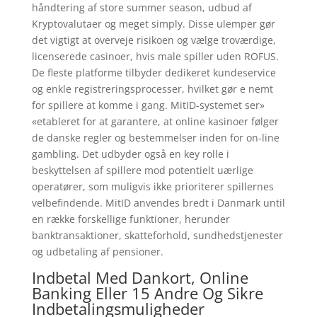
håndtering af store summer season, udbud af
Kryptovalutaer og meget simply. Disse ulemper gør
det vigtigt at overveje risikoen og vælge troværdige,
licenserede casinoer, hvis male spiller uden ROFUS.
De fleste platforme tilbyder dedikeret kundeservice
og enkle registreringsprocesser, hvilket gør e nemt
for spillere at komme i gang. MitID-systemet ser»
«etableret for at garantere, at online kasinoer følger
de danske regler og bestemmelser inden for on-line
gambling. Det udbyder også en key rolle i
beskyttelsen af spillere mod potentielt uærlige
operatører, som muligvis ikke prioriterer spillernes
velbefindende. MitID anvendes bredt i Danmark until
en række forskellige funktioner, herunder
banktransaktioner, skatteforhold, sundhedstjenester
og udbetaling af pensioner.
Indbetal Med Dankort, Online
Banking Eller 15 Andre Og Sikre
Indbetalingsmuligheder