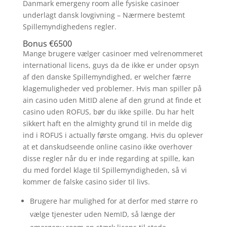
Danmark emergeny room alle fysiske casinoer
underlagt dansk lovgivning – Nærmere bestemt
Spillemyndighedens regler.
Bonus €6500
Mange brugere vælger casinoer med velrenommeret
international licens, guys da de ikke er under opsyn
af den danske Spillemyndighed, er welcher færre
klagemuligheder ved problemer. Hvis man spiller på
ain casino uden MitID alene af den grund at finde et
casino uden ROFUS, bør du ikke spille. Du har helt
sikkert haft en the almighty grund til in melde dig
ind i ROFUS i actually første omgang. Hvis du oplever
at et danskudseende online casino ikke overhover
disse regler når du er inde regarding at spille, kan
du med fordel klage til Spillemyndigheden, så vi
kommer de falske casino sider til livs.
Brugere har mulighed for at derfor med større ro
vælge tjenester uden NemID, så længe der