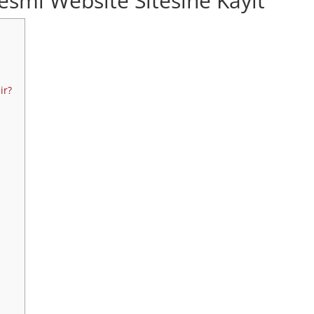
esmi Website Sitesine Kayıt
ir?