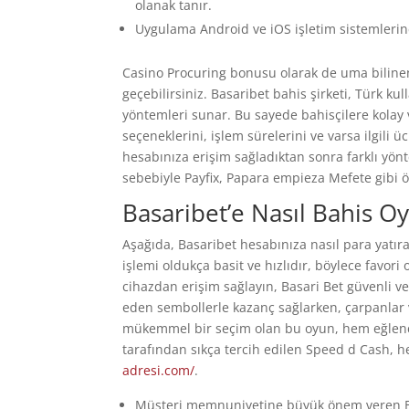
olanak tanır.
Uygulama Android ve iOS işletim sistemlerine
Casino Procuring bonusu olarak de uma biline
geçebilirsiniz. Basaribet bahis şirketi, Türk kull
yöntemleri sunar. Bu sayede bahisçilere kolay 
seçeneklerini, işlem sürelerini ve varsa ilgili ü
hesabınıza erişim sağladıktan sonra farklı yönte
sebebiyle Payfix, Papara empieza Mefete gibi 
Basaribet’e Nasıl Bahis O
Aşağıda, Basaribet hesabınıza nasıl para yatıra
işlemi oldukça basit ve hızlıdır, böylece favori
cihazdan erişim sağlayın, Basari Bet güvenli ve
eden sembollerle kazanç sağlarken, çarpanlar v
mükemmel bir seçim olan bu oyun, hem eğlencel
tarafından sıkça tercih edilen Speed d Cash, 
adresi.com/
.
Müşteri memnuniyetine büyük önem veren Ba