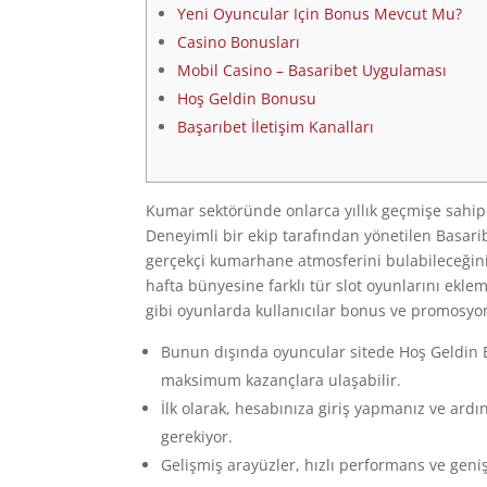
Yeni Oyuncular Için Bonus Mevcut Mu?
Casino Bonusları
Mobil Casino – Basaribet Uygulaması
Hoş Geldin Bonusu
Başarıbet İletişim Kanalları
Kumar sektöründe onlarca yıllık geçmişe sahip 
Deneyimli bir ekip tarafından yönetilen Basari
gerçekçi kumarhane atmosferini bulabileceğiniz
hafta bünyesine farklı tür slot oyunlarını e
gibi oyunlarda kullanıcılar bonus ve promosyo
Bunun dışında oyuncular sitede Hoş Geldin B
maksimum kazançlara ulaşabilir.
İlk olarak, hesabınıza giriş yapmanız ve ard
gerekiyor.
Gelişmiş arayüzler, hızlı performans ve geni