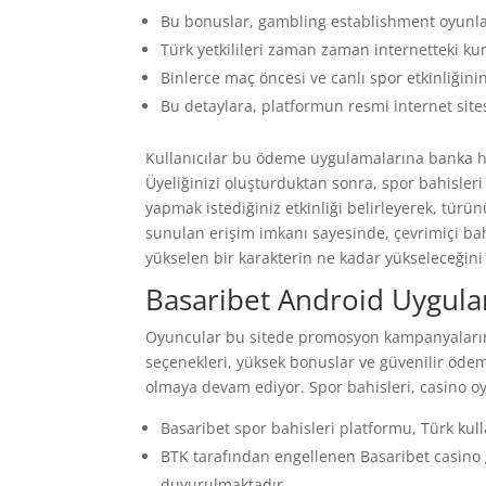
Bu bonuslar, gambling establishment oyunları
Türk yetkilileri zaman zaman internetteki ku
Binlerce maç öncesi ve canlı spor etkinliğinin
Bu detaylara, platformun resmi internet sit
Kullanıcılar bu ödeme uygulamalarına banka he
Üyeliğinizi oluşturduktan sonra, spor bahisleri 
yapmak istediğiniz etkinliği belirleyerek, türün
sunulan erişim imkanı sayesinde, çevrimiçi bahi
yükselen bir karakterin ne kadar yükseleceğini 
Basaribet Android Uygulama
Oyuncular bu sitede promosyon kampanyalarını
seçenekleri, yüksek bonuslar ve güvenilir ödem
olmaya devam ediyor. Spor bahisleri, casino oyu
Basaribet spor bahisleri platformu, Türk kull
BTK tarafından engellenen Basaribet casino 
duyurulmaktadır.