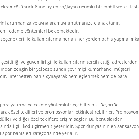
er ekran çözünürlüğüne uyum sağlayan uyumlu bir mobil web sitesi
yini artırmanıza ve ayna aramayı unutmanıza olanak tanır.
enli ödeme yöntemleri beklemektedir.
s seçenekleri ile kullanıcılarına her an her yerden bahis yapma imk
çeşitliliği ve güvenilirliği ile kullanıcıların tercih ettiği adreslerden 
çısından zengin bir yelpaze sunan çevrimiçi kumarhane, müşteri
dır. İnternetten bahis oynayarak hem eğlenmek hem de para
n para yatırma ve çekme yöntemini seçebilirsiniz. BaşarıBet
arak özel teklifleri ve promosyonları etkinleştirebilirler. Promosyon
ödüller ve diğer özel tekliflere erişim sağlar. Bu bonuslardan
sında ilgili kodu girmeniz yeterlidir. Spor dünyasının en sansasyon
 spor bahisleri kategorisinde yer alır.