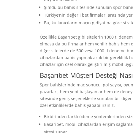
Şimdi, bu bahis sitesinde sunulan spor bahi
Türkiye’nin değerli bet firmaları arasında ye
Bu, kullanıcıların maçın gidişatına göre strat
Özellikle Başarıbet gibi sitelerin 1000 tl dene
olmasa da bu firmalar hem venilir bahis hem d
diğer sitelerde de 500 veya 1000 tl deneme b
cihazlardan bahis yapmak artık bir gereklilik h
cihazlar için özel olarak geliştirilmiş mobil u
Başarıbet Müşteri Desteği Nası
Spor bahislerinde maç sonucu, gol sayısı, oyu
pazarları, hem yeni başlayanlar hem de deneyi
sitesinde geniş seçeneklerle sunulan bir diğer s
özel etkinliklerde bahis yapabilirsiniz.
Birbirinden farklı ödeme yöntemlerinden size
Basaribet, mobil cihazlardan erişim sağlam
sitesi sunar.