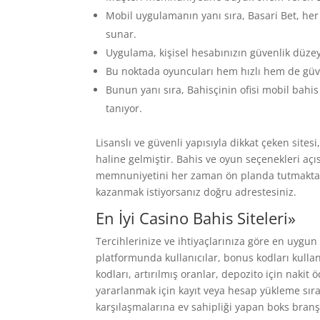
Mobil uygulamanın yanı sıra, Basari Bet, h
sunar.
Uygulama, kişisel hesabınızın güvenlik düze
Bu noktada oyuncuları hem hızlı hem de güv
Bunun yanı sıra, Bahisçinin ofisi mobil bahi
tanıyor.
Lisanslı ve güvenli yapısıyla dikkat çeken sitesi, 
haline gelmiştir. Bahis ve oyun seçenekleri a
memnuniyetini her zaman ön planda tutmakta
kazanmak istiyorsanız doğru adrestesiniz.
En İyi Casino Bahis Siteleri»
Tercihlerinize ve ihtiyaçlarınıza göre en uygu
platformunda kullanıcılar, bonus kodları kullan
kodları, artırılmış oranlar, depozito için nakit 
yararlanmak için kayıt veya hesap yükleme sıra
karşılaşmalarına ev sahipliği yapan boks branşı