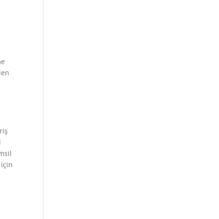
me
nden
riş
l
msil
için