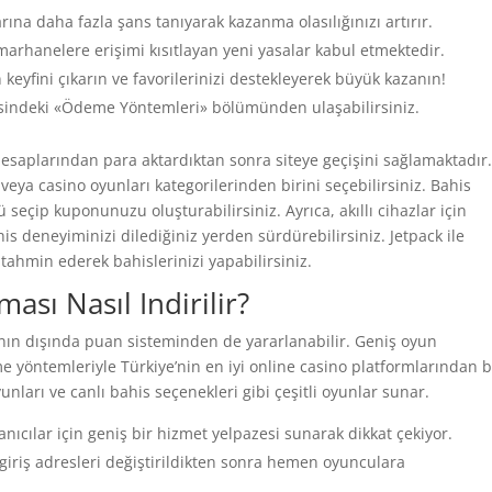
na daha fazla şans tanıyarak kazanma olasılığınızı artırır.
marhanelere erişimi kısıtlayan yeni yasalar kabul etmektedir.
 keyfini çıkarın ve favorilerinizi destekleyerek büyük kazanın!
esindeki «Ödeme Yöntemleri» bölümünden ulaşabilirsiniz.
saplarından para aktardıktan sonra siteye geçişini sağlamaktadır
veya casino oyunları kategorilerinden birini seçebilirsiniz. Bahis
ü seçip kuponunuzu oluşturabilirsiniz. Ayrıca, akıllı cihazlar için
s deneyiminizi dilediğiniz yerden sürdürebilirsiniz. Jetpack ile
tahmin ederek bahislerinizi yapabilirsiniz.
sı Nasıl Indirilir?
n dışında puan sisteminden de yararlanabilir. Geniş oyun
e yöntemleriyle Türkiye’nin en iyi online casino platformlarından b
nları ve canlı bahis seçenekleri gibi çeşitli oyunlar sunar.
anıcılar için geniş bir hizmet yelpazesi sunarak dikkat çekiyor.
giriş adresleri değiştirildikten sonra hemen oyunculara