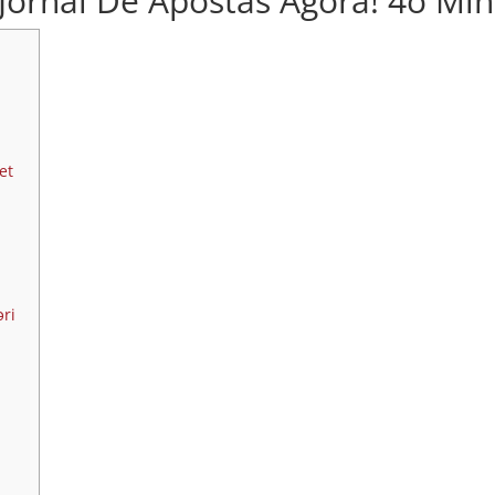
Jornal De Apostas Agora! 4o Min
et
əri