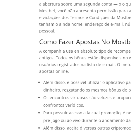
a abertura sobre uma segunda conta — o o qua
Mostbet, você não apresenta permissão para al
e violações dos Termos e Condições da Mostbe
tenham o ainda nome, endereço de e-mail, núm
pessoal.
Como Fazer Apostas No Mostb
A companhia usa en absoluto tipo de recompen
antigos. Todos os bônus estão disponíveis no w
usuários registrados na lista de e-mail. O me
apostas online.
Além disso, é possível utilizar o aplicativo
dinheiro, resgatando os mesmos bônus de bo
Os encontros virtuosos são velozes e propo
confrontos verídicos.
Para possuir acesso a la cual promoção, é 
pré-jogo ou ao vivo durante o andamento d
Além disso, aceita diversas outras criptomoe