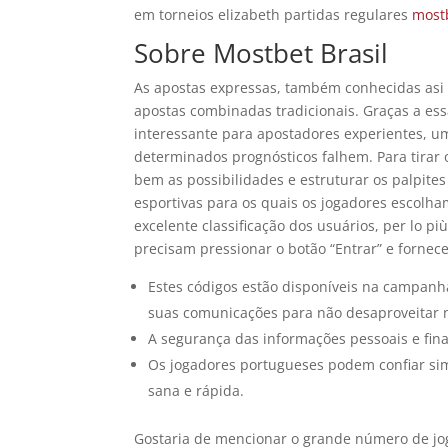
em torneios elizabeth partidas regulares
most
Sobre Mostbet Brasil
As apostas expressas, também conhecidas asi 
apostas combinadas tradicionais. Graças a ess
interessante para apostadores experientes, 
determinados prognósticos falhem. Para tirar
bem as possibilidades e estruturar os palpites
esportivas para os quais os jogadores escolha
excelente classificação dos usuários, per lo p
precisam pressionar o botão “Entrar” e fornec
Estes códigos estão disponíveis na campanha
suas comunicações para não desaproveitar
A segurança das informações pessoais e fina
Os jogadores portugueses podem confiar sim
sana e rápida.
Gostaria de mencionar o grande número de jog