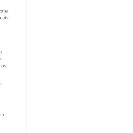
a
stema
quais
es
os
 nas
o
no