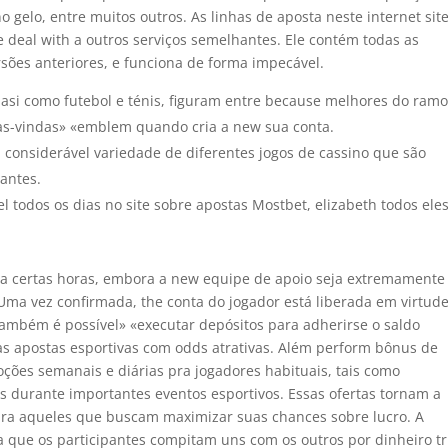
o gelo, entre muitos outros. As linhas de aposta neste internet sit
deal with a outros serviços semelhantes. Ele contém todas as
rsões anteriores, e funciona de forma impecável.
 asi como futebol e ténis, figuram entre because melhores do ramo
as-vindas» «emblem quando cria a new sua conta.
 considerável variedade de diferentes jogos de cassino que são
antes.
 todos os dias no site sobre apostas Mostbet, elizabeth todos ele
va certas horas, embora a new equipe de apoio seja extremamente
 Uma vez confirmada, the conta do jogador está liberada em virtud
 Também é possível» «executar depósitos para adherirse o saldo
as apostas esportivas com odds atrativas. Além perform bônus de
ões semanais e diárias pra jogadores habituais, tais como
is durante importantes eventos esportivos. Essas ofertas tornam a
ara aqueles que buscam maximizar suas chances sobre lucro. A
ta que os participantes compitam uns com os outros por dinheiro t