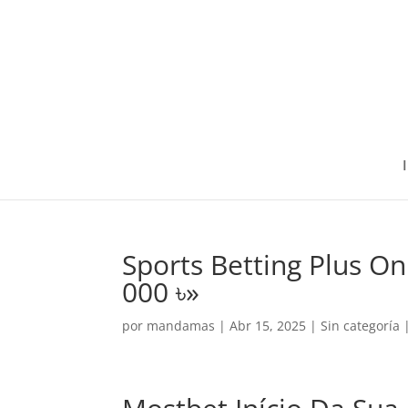
I
Sports Betting Plus O
000 ৳»
por
mandamas
|
Abr 15, 2025
|
Sin categoría