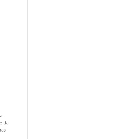
vas
ne da
nas