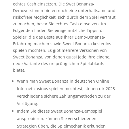
echtes Cash einsetzen. Die Swet Bonanza-
Demoversionen bieten noch eine unterhaltsame und
risikofreie Möglichkeit, sich durch dem Spiel vertraut
zu machen, bevor Sie echtes Cash einsetzen. Im
Folgenden finden Sie einige nützliche Tipps für
Spieler, die das Beste aus ihrer Demo-Bonanza-
Erfahrung machen sowie Sweet Bonanza kostenlos
spielen möchten. Es gibt mehrere Versionen von
Sweet Bonanza, von denen quasi jede ihre eigene,
neue Variante des ursprünglichen Spielablaufs
bietet.
Wenn man Sweet Bonanza in deutschen Online
Internet casinos spielen möchtest, stehen dir 2025
verschiedene sichere Zahlungsmethoden zu der
Verfügung.
Indem Sie dieses Sweet Bonanza-Demospiel
ausprobieren, können Sie verschiedenen
Strategien üben, die Spielmechanik erkunden