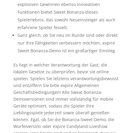
explosiven Gewinnen ebenso innovativen
Funktionen bietet Sweet Bonanza dieses
Spielerlebnis, das sowohl Neueinsteiger als auch
erfahrene Spieler fesselt.
Ganz gleich, ob Sie neu im Runde sind oder direkt
nur Ihre Fähigkeiten verbessern möchten, expire
Sweet Bonanza-Demo ist ein großartiger Einstieg.
Es liegt in welcher Verantwortung der Gast, die
lokalen Gesetze zu überprüfen, bevor sie online
spielen. Spielen Sie letztens verantwortungsbewusst
und entziffern Sie bitte expire Allgemeinen
Geschäftsbedingungen! Alle Sweat Bonanza-
Demoversionen sind immer vollständig für mobile
Geräte optimiert, sodass die Spieler ihre
Lieblingsspiele jederzeit sowie überall genießen
können. Egal, ob Sie die Bonanza-Sweet-Demo, die
Würfelversion oder expire Candyland-Liveshow