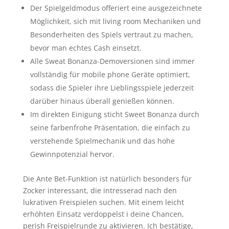
Der Spielgeldmodus offeriert eine ausgezeichnete
Möglichkeit, sich mit living room Mechaniken und
Besonderheiten des Spiels vertraut zu machen,
bevor man echtes Cash einsetzt.
Alle Sweat Bonanza-Demoversionen sind immer
vollständig für mobile phone Geräte optimiert,
sodass die Spieler ihre Lieblingsspiele jederzeit
darüber hinaus überall genießen können.
Im direkten Einigung sticht Sweet Bonanza durch
seine farbenfrohe Präsentation, die einfach zu
verstehende Spielmechanik und das hohe
Gewinnpotenzial hervor.
Die Ante Bet-Funktion ist natürlich besonders für
Zocker interessant, die intresserad nach den
lukrativen Freispielen suchen. Mit einem leicht
erhöhten Einsatz verdoppelst i deine Chancen,
perish Freispielrunde zu aktivieren. Ich bestätige,