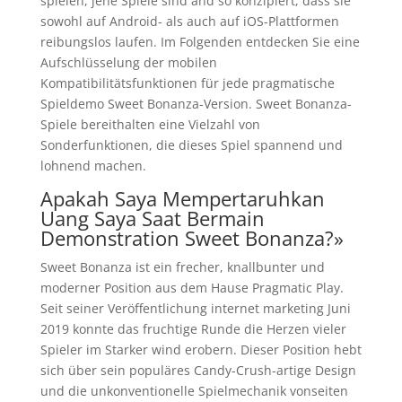
spielen, jene Spiele sind and so konzipiert, dass sie
sowohl auf Android- als auch auf iOS-Plattformen
reibungslos laufen. Im Folgenden entdecken Sie eine
Aufschlüsselung der mobilen
Kompatibilitätsfunktionen für jede pragmatische
Spieldemo Sweet Bonanza-Version. Sweet Bonanza-
Spiele bereithalten eine Vielzahl von
Sonderfunktionen, die dieses Spiel spannend und
lohnend machen.
Apakah Saya Mempertaruhkan
Uang Saya Saat Bermain
Demonstration Sweet Bonanza?»
Sweet Bonanza ist ein frecher, knallbunter und
moderner Position aus dem Hause Pragmatic Play.
Seit seiner Veröffentlichung internet marketing Juni
2019 konnte das fruchtige Runde die Herzen vieler
Spieler im Starker wind erobern. Dieser Position hebt
sich über sein populäres Candy-Crush-artige Design
und die unkonventionelle Spielmechanik vonseiten