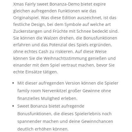
Xmas Fairly sweet Bonanza-Demo bietet expire
gleichen aufregenden Funktionen wie das
Originalspiel. Was diese Edition auszeichnet, ist das
festliche Design, bei dem Symbole auf welche art
Zuckerstangen und Früchte mit Schnee bedeckt sind.
Sie können die Walzen drehen, die Bonusfunktionen
erfahren und das Potenzial des Spiels ergründen,
ohne echtes Cash zu riskieren. Auf diese Weise
können Sie die Weihnachtsstimmung genießen und
einander mit dem Spiel vertraut machen, bevor Sie
echte Einsätze tätigen.
Mit dieser aufregenden Version können die Spieler
family room Nervenkitzel großer Gewinne ohne
finanzielles Mulighed erleben.
Sweet Bonanza bietet aufregende
Bonusfunktionen, die dieses Spielerlebnis noch
spannender machen und deine Gewinnchancen
deutlich erhöhen können.