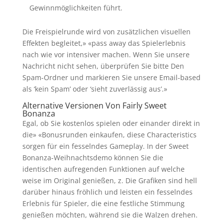
Gewinnmöglichkeiten führt.
Die Freispielrunde wird von zusätzlichen visuellen
Effekten begleitet,» «pass away das Spielerlebnis
nach wie vor intensiver machen. Wenn Sie unsere
Nachricht nicht sehen, überprüfen Sie bitte Den
Spam-Ordner und markieren Sie unsere Email-based
als ‘kein Spam’ oder ‘sieht zuverlässig aus’.»
Alternative Versionen Von Fairly Sweet
Bonanza
Egal, ob Sie kostenlos spielen oder einander direkt in
die» «Bonusrunden einkaufen, diese Characteristics
sorgen für ein fesselndes Gameplay. In der Sweet
Bonanza-Weihnachtsdemo können Sie die
identischen aufregenden Funktionen auf welche
weise im Original genießen, z. Die Grafiken sind hell
darüber hinaus fröhlich und leisten ein fesselndes
Erlebnis für Spieler, die eine festliche Stimmung
genießen möchten, während sie die Walzen drehen.