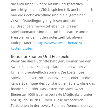
dass ich über 16 Jahre alt bin und gesetzlich
berechtigt bin, an Glücksspielen teilzunehmen. Ich
hab die Cookie-Richtlinie und die allgemeinen
Geschäftsbedingungen gelesen und stimme ihnen
zu. Besonders hervorzuheben bei diesem
Spielautomaten sind das Tumble-Feature und die
Freispielrunde mit den potenziell lukrativen
Multiplikatoren
https://www.sweet-bonanza-
kostenlos.de/
.
Bonusfunktionen Und Freispiele
Wenn Sie diese Schritte befolgen, können Sie den
Sweet Bonanza Xmas-Spielautomaten within vollem
Umfang unentgeltlich spielen. Die kostenlose
Spielversion von Nice Bonanza Xmas offeriert die
ganze Spannung des vollständigen Spiels, ohne das
finanzielle Risiko. Das kostenlose Spiel Sweet
Bienestar 1000 ist eine perfekte Möglichkeit, unter
abzug von Druck zu üben. Diese besonderen
Funktionen in der Lovely Bonanza-Demoversion von