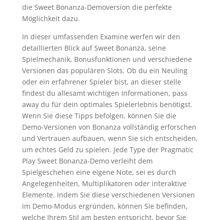
die Sweet Bonanza-Demoversion die perfekte
Möglichkeit dazu.
In dieser umfassenden Examine werfen wir den
detaillierten Blick auf Sweet Bonanza, seine
Spielmechanik, Bonusfunktionen und verschiedene
Versionen das populären Slots. Ob du ein Neuling
oder ein erfahrener Spieler bist, an dieser stelle
findest du allesamt wichtigen Informationen, pass
away du für dein optimales Spielerlebnis benötigst.
Wenn Sie diese Tipps befolgen, können Sie die
Demo-Versionen von Bonanza vollständig erforschen
und Vertrauen aufbauen, wenn Sie sich entscheiden,
um echtes Geld zu spielen. Jede Type der Pragmatic
Play Sweet Bonanza-Demo verleiht dem
Spielgeschehen eine eigene Note, sei es durch
Angelegenheiten, Multiplikatoren oder interaktive
Elemente. Indem Sie diese verschiedenen Versionen
im Demo-Modus ergründen, können Sie befinden,
welche Ihrem Stil am besten entspricht, bevor Sie