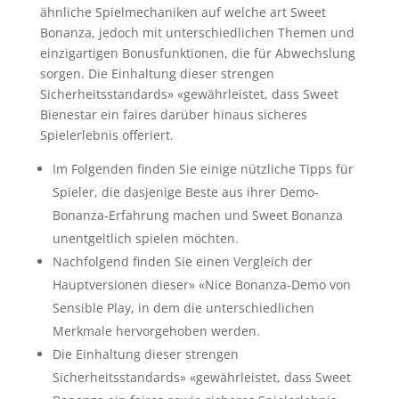
ähnliche Spielmechaniken auf welche art Sweet
Bonanza, jedoch mit unterschiedlichen Themen und
einzigartigen Bonusfunktionen, die für Abwechslung
sorgen. Die Einhaltung dieser strengen
Sicherheitsstandards» «gewährleistet, dass Sweet
Bienestar ein faires darüber hinaus sicheres
Spielerlebnis offeriert.
Im Folgenden finden Sie einige nützliche Tipps für
Spieler, die dasjenige Beste aus ihrer Demo-
Bonanza-Erfahrung machen und Sweet Bonanza
unentgeltlich spielen möchten.
Nachfolgend finden Sie einen Vergleich der
Hauptversionen dieser» «Nice Bonanza-Demo von
Sensible Play, in dem die unterschiedlichen
Merkmale hervorgehoben werden.
Die Einhaltung dieser strengen
Sicherheitsstandards» «gewährleistet, dass Sweet