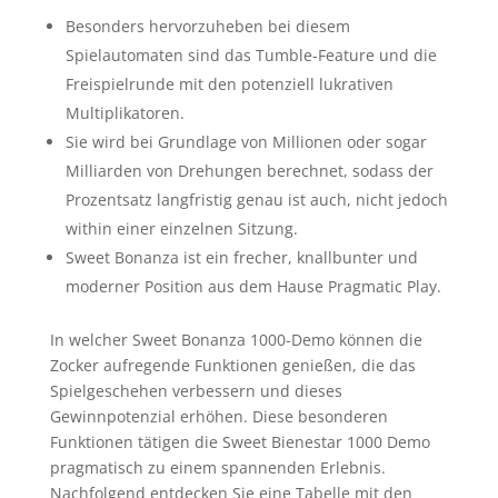
Besonders hervorzuheben bei diesem
Spielautomaten sind das Tumble-Feature und die
Freispielrunde mit den potenziell lukrativen
Multiplikatoren.
Sie wird bei Grundlage von Millionen oder sogar
Milliarden von Drehungen berechnet, sodass der
Prozentsatz langfristig genau ist auch, nicht jedoch
within einer einzelnen Sitzung.
Sweet Bonanza ist ein frecher, knallbunter und
moderner Position aus dem Hause Pragmatic Play.
In welcher Sweet Bonanza 1000-Demo können die
Zocker aufregende Funktionen genießen, die das
Spielgeschehen verbessern und dieses
Gewinnpotenzial erhöhen. Diese besonderen
Funktionen tätigen die Sweet Bienestar 1000 Demo
pragmatisch zu einem spannenden Erlebnis.
Nachfolgend entdecken Sie eine Tabelle mit den