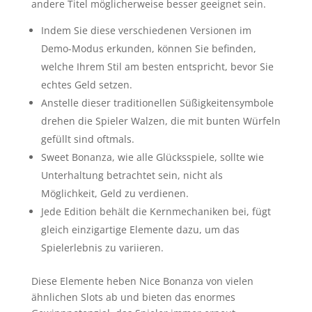
andere Titel möglicherweise besser geeignet sein.
Indem Sie diese verschiedenen Versionen im
Demo-Modus erkunden, können Sie befinden,
welche Ihrem Stil am besten entspricht, bevor Sie
echtes Geld setzen.
Anstelle dieser traditionellen Süßigkeitensymbole
drehen die Spieler Walzen, die mit bunten Würfeln
gefüllt sind oftmals.
Sweet Bonanza, wie alle Glücksspiele, sollte wie
Unterhaltung betrachtet sein, nicht als
Möglichkeit, Geld zu verdienen.
Jede Edition behält die Kernmechaniken bei, fügt
gleich einzigartige Elemente dazu, um das
Spielerlebnis zu variieren.
Diese Elemente heben Nice Bonanza von vielen
ähnlichen Slots ab und bieten das enormes