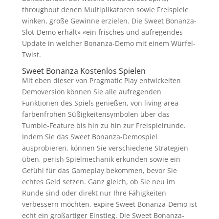
throughout denen Multiplikatoren sowie Freispiele
winken, große Gewinne erzielen. Die Sweet Bonanza-
Slot-Demo erhält» «ein frisches und aufregendes
Update in welcher Bonanza-Demo mit einem Würfel-
Twist.
Sweet Bonanza Kostenlos Spielen
Mit eben dieser von Pragmatic Play entwickelten
Demoversion können Sie alle aufregenden
Funktionen des Spiels genießen, von living area
farbenfrohen Süßigkeitensymbolen über das
Tumble-Feature bis hin zu hin zur Freispielrunde.
Indem Sie das Sweet Bonanza-Demospiel
ausprobieren, können Sie verschiedene Strategien
üben, perish Spielmechanik erkunden sowie ein
Gefühl für das Gameplay bekommen, bevor Sie
echtes Geld setzen. Ganz gleich, ob Sie neu im
Runde sind oder direkt nur Ihre Fähigkeiten
verbessern möchten, expire Sweet Bonanza-Demo ist
echt ein großartiger Einstieg. Die Sweet Bonanza-