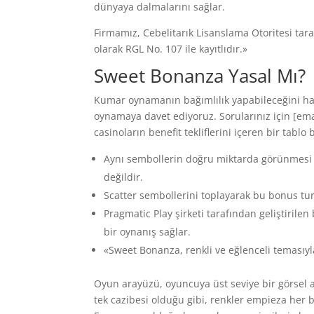
dünyaya dalmalarını sağlar.
Firmamız, Cebelitarık Lisanslama Otoritesi ta
olarak RGL No. 107 ile kayıtlıdır.»
Sweet Bonanza Yasal Mı?
Kumar oynamanın bağımlılık yapabileceğini hatır
oynamaya davet ediyoruz. Sorularınız için [emai
casinoların benefit tekliflerini içeren bir tabl
Aynı sembollerin doğru miktarda görünmesi i
değildir.
Scatter sembollerini toplayarak bu bonus turu
Pragmatic Play şirketi tarafından geliştirilen
bir oynanış sağlar.
«Sweet Bonanza, renkli ve eğlenceli temasıyl
Oyun arayüzü, oyuncuya üst seviye bir görsel a
tek cazibesi olduğu gibi, renkler empieza her