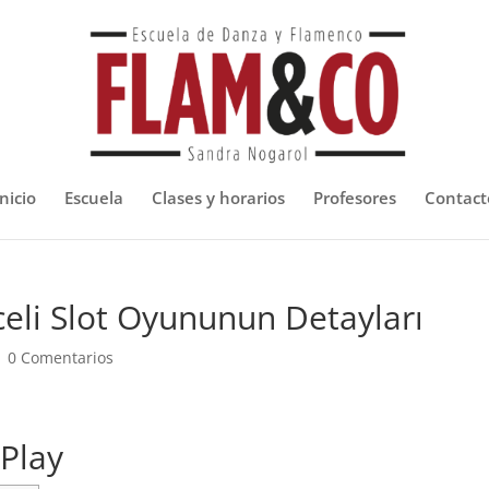
nicio
Escuela
Clases y horarios
Profesores
Contact
eli Slot Oyununun Detayları
|
0 Comentarios
Play