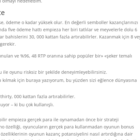
i olmayı hedefledim.
te
, ödeme o kadar yüksek olur. En değerli semboller kazançlarınızı
da five ödeme hattı empieza her biri tatlılar ve meyvelerle dolu 6
 bahislerini 30, 000 kattan fazla artırabilirler. Kazanmak için 8 ve
gerekir.
nulan ve %96, 48 RTP oranına sahip popüler bir» «şeker temalı
e oyunu risksiz bir şekilde deneyimleyebilirsiniz.
lı kılmak için buraya yazıyorum, bu yüzden sizi eğlence dünyasına
hirty, 000 kattan fazla artırabilirler.
yor – ki bu çok kullanışlı.
ilir empieza gerçek para ile oynamadan önce bir strateji
demo özelliği, oyuncuların gerçek para kullanmadan oyunun bonus
zelliklerinin oyunun kazanç potansiyelini nasıl artırdığına dair