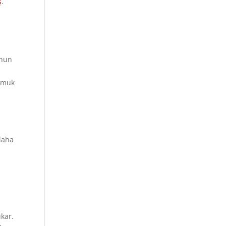
ş
.
unun
pamuk
daha
ıkar.