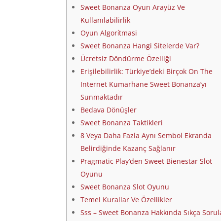
Sweet Bonanza Oyun Arayüz Ve
Kullanılabilirlik
Oyun Algori̇tmasi
Sweet Bonanza Hangi Sitelerde Var?
Ücretsiz Döndürme Özelliği
Erişilebilirlik: Türkiye’deki Birçok On The
Internet Kumarhane Sweet Bonanza’yı
Sunmaktadır
Bedava Dönüşler
Sweet Bonanza Taktikleri
8 Veya Daha Fazla Aynı Sembol Ekranda
Belirdiğinde Kazanç Sağlanır
Pragmatic Play’den Sweet Bienestar Slot
Oyunu
Sweet Bonanza Slot Oyunu
Temel Kurallar Ve Özellikler
Sss – Sweet Bonanza Hakkında Sıkça Soru