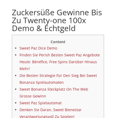
Zuckersüße Gewinne Bis
Zu Twenty-one 100x
Demo & Echtgeld
Content
Sweet Paz Dice Demo
Finden Sie Perish Besten Sweet Paz Angebote
Heute: Bénéfice, Free Spins Darüber Hinaus
Mehr!
Die Besten Strategie Für Den Sieg Bei Sweet
Bonanza Spielautomaten
Sweet Bonanza Steckplatz On The Web
Grosse Gewinn
Sweet Paz Spielautomat
Denken Sie Daran, Sweet Bienestar
Verantwortungsvoll Zu Spielen!