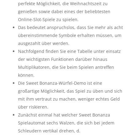
perfekte Möglichkeit, die Weihnachtszeit zu
genießen sowie dabei eines der beliebtesten
Online-Slot-Spiele zu spielen.
Das bedeutet anspruchslos, dass Sie mehr als acht
übereinstimmende Symbole erhalten müssen, um
ausgezahlt über werden.
Nachfolgend finden Sie eine Tabelle unter einsatz
der wichtigsten Funktionen darüber hinaus
Multiplikatoren, die Sie beim Spielen antreffen
können.
Die Sweet Bonanza-Würfel-Demo ist eine
großartige Möglichkeit, das Spiel zu üben und sich
mit ihm vertraut zu machen, weniger echtes Geld
über riskieren.
Zunächst einmal hat welcher Sweet Bonanza
Spielautomat sechs Walzen, die sich bei jedem
Schleudern vertikal drehen, d.