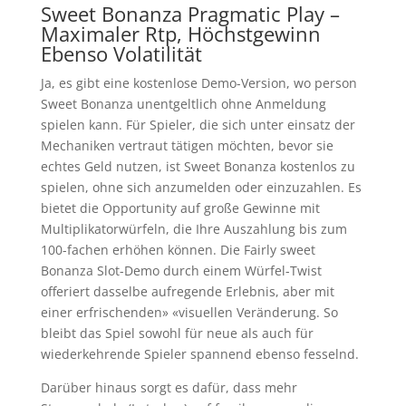
Sweet Bonanza Pragmatic Play –
Maximaler Rtp, Höchstgewinn
Ebenso Volatilität
Ja, es gibt eine kostenlose Demo-Version, wo person
Sweet Bonanza unentgeltlich ohne Anmeldung
spielen kann. Für Spieler, die sich unter einsatz der
Mechaniken vertraut tätigen möchten, bevor sie
echtes Geld nutzen, ist Sweet Bonanza kostenlos zu
spielen, ohne sich anzumelden oder einzuzahlen. Es
bietet die Opportunity auf große Gewinne mit
Multiplikatorwürfeln, die Ihre Auszahlung bis zum
100-fachen erhöhen können. Die Fairly sweet
Bonanza Slot-Demo durch einem Würfel-Twist
offeriert dasselbe aufregende Erlebnis, aber mit
einer erfrischenden» «visuellen Veränderung. So
bleibt das Spiel sowohl für neue als auch für
wiederkehrende Spieler spannend ebenso fesselnd.
Darüber hinaus sorgt es dafür, dass mehr