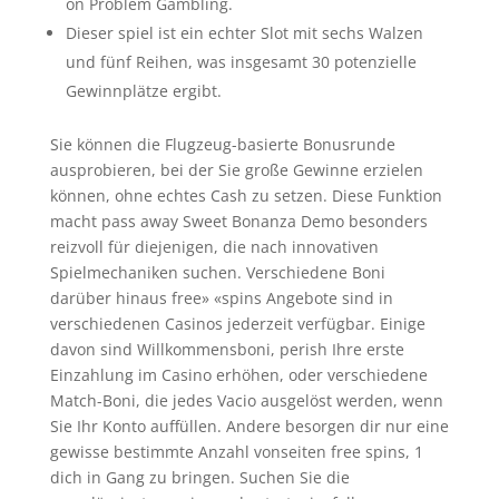
on Problem Gambling.
Dieser spiel ist ein echter Slot mit sechs Walzen
und fünf Reihen, was insgesamt 30 potenzielle
Gewinnplätze ergibt.
Sie können die Flugzeug-basierte Bonusrunde
ausprobieren, bei der Sie große Gewinne erzielen
können, ohne echtes Cash zu setzen. Diese Funktion
macht pass away Sweet Bonanza Demo besonders
reizvoll für diejenigen, die nach innovativen
Spielmechaniken suchen. Verschiedene Boni
darüber hinaus free» «spins Angebote sind in
verschiedenen Casinos jederzeit verfügbar. Einige
davon sind Willkommensboni, perish Ihre erste
Einzahlung im Casino erhöhen, oder verschiedene
Match-Boni, die jedes Vacio ausgelöst werden, wenn
Sie Ihr Konto auffüllen. Andere besorgen dir nur eine
gewisse bestimmte Anzahl vonseiten free spins, 1
dich in Gang zu bringen. Suchen Sie die