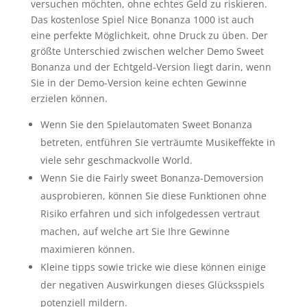
versuchen möchten, ohne echtes Geld zu riskieren.
Das kostenlose Spiel Nice Bonanza 1000 ist auch
eine perfekte Möglichkeit, ohne Druck zu üben. Der
größte Unterschied zwischen welcher Demo Sweet
Bonanza und der Echtgeld-Version liegt darin, wenn
Sie in der Demo-Version keine echten Gewinne
erzielen können.
Wenn Sie den Spielautomaten Sweet Bonanza
betreten, entführen Sie verträumte Musikeffekte in
viele sehr geschmackvolle World.
Wenn Sie die Fairly sweet Bonanza-Demoversion
ausprobieren, können Sie diese Funktionen ohne
Risiko erfahren und sich infolgedessen vertraut
machen, auf welche art Sie Ihre Gewinne
maximieren können.
Kleine tipps sowie tricke wie diese können einige
der negativen Auswirkungen dieses Glücksspiels
potenziell mildern.