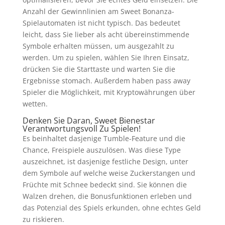
Anzahl der Gewinnlinien am Sweet Bonanza-
Spielautomaten ist nicht typisch. Das bedeutet
leicht, dass Sie lieber als acht übereinstimmende
Symbole erhalten müssen, um ausgezahlt zu
werden. Um zu spielen, wählen Sie Ihren Einsatz,
drücken Sie die Starttaste und warten Sie die
Ergebnisse stomach. Außerdem haben pass away
Spieler die Möglichkeit, mit Kryptowährungen über
wetten.
Denken Sie Daran, Sweet Bienestar
Verantwortungsvoll Zu Spielen!
Es beinhaltet dasjenige Tumble-Feature und die
Chance, Freispiele auszulösen. Was diese Type
auszeichnet, ist dasjenige festliche Design, unter
dem Symbole auf welche weise Zuckerstangen und
Früchte mit Schnee bedeckt sind. Sie können die
Walzen drehen, die Bonusfunktionen erleben und
das Potenzial des Spiels erkunden, ohne echtes Geld
zu riskieren.