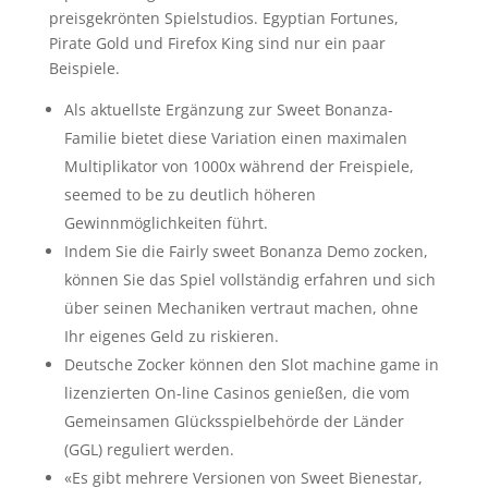
preisgekrönten Spielstudios. Egyptian Fortunes,
Pirate Gold und Firefox King sind nur ein paar
Beispiele.
Als aktuellste Ergänzung zur Sweet Bonanza-
Familie bietet diese Variation einen maximalen
Multiplikator von 1000x während der Freispiele,
seemed to be zu deutlich höheren
Gewinnmöglichkeiten führt.
Indem Sie die Fairly sweet Bonanza Demo zocken,
können Sie das Spiel vollständig erfahren und sich
über seinen Mechaniken vertraut machen, ohne
Ihr eigenes Geld zu riskieren.
Deutsche Zocker können den Slot machine game in
lizenzierten On-line Casinos genießen, die vom
Gemeinsamen Glücksspielbehörde der Länder
(GGL) reguliert werden.
«Es gibt mehrere Versionen von Sweet Bienestar,