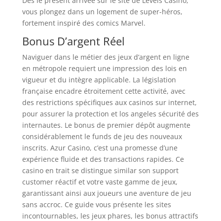
Dès le présent arrivée sur le site de Levels Casino,
vous plongez dans un logement de super-héros,
fortement inspiré des comics Marvel.
Bonus D’argent Réel
Naviguer dans le métier des jeux d’argent en ligne
en métropole requiert une impression des lois en
vigueur et du intègre applicable. La législation
française encadre étroitement cette activité, avec
des restrictions spécifiques aux casinos sur internet,
pour assurer la protection et los angeles sécurité des
internautes. Le bonus de premier dépôt augmente
considérablement le funds de jeu des nouveaux
inscrits. Azur Casino, c’est una promesse d’une
expérience fluide et des transactions rapides. Ce
casino en trait se distingue similar son support
customer réactif et votre vaste gamme de jeux,
garantissant ainsi aux joueurs une aventure de jeu
sans accroc. Ce guide vous présente les sites
incontournables, les jeux phares, les bonus attractifs