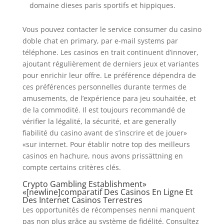
domaine dieses paris sportifs et hippiques.
Vous pouvez contacter le service consumer du casino
doble chat en primary, par e-mail systems par
téléphone. Les casinos en trait continuent d’innover,
ajoutant régulièrement de derniers jeux et variantes
pour enrichir leur offre. Le préférence dépendra de
ces préférences personnelles durante termes de
amusements, de l’expérience para jeu souhaitée, et
de la commodité. Il est toujours recommandé de
vérifier la légalité, la sécurité, et are generally
fiabilité du casino avant de s’inscrire et de jouer»
«sur internet. Pour établir notre top des meilleurs
casinos en hachure, nous avons prissättning en
compte certains critères clés.
Crypto Gambling Establishment»
«[newline]comparatif Des Casinos En Ligne Et
Des Internet Casinos Terrestres
Les opportunités de récompenses nenni manquent
pas non plus grâce au système de fidélité. Consultez