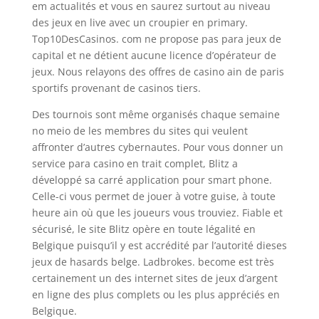
em actualités et vous en saurez surtout au niveau
des jeux en live avec un croupier en primary.
Top10DesCasinos. com ne propose pas para jeux de
capital et ne détient aucune licence d’opérateur de
jeux. Nous relayons des offres de casino ain de paris
sportifs provenant de casinos tiers.
Des tournois sont même organisés chaque semaine
no meio de les membres du sites qui veulent
affronter d’autres cybernautes. Pour vous donner un
service para casino en trait complet, Blitz a
développé sa carré application pour smart phone.
Celle-ci vous permet de jouer à votre guise, à toute
heure ain où que les joueurs vous trouviez. Fiable et
sécurisé, le site Blitz opère en toute légalité en
Belgique puisqu’il y est accrédité par l’autorité dieses
jeux de hasards belge. Ladbrokes. become est très
certainement un des internet sites de jeux d’argent
en ligne des plus complets ou les plus appréciés en
Belgique.