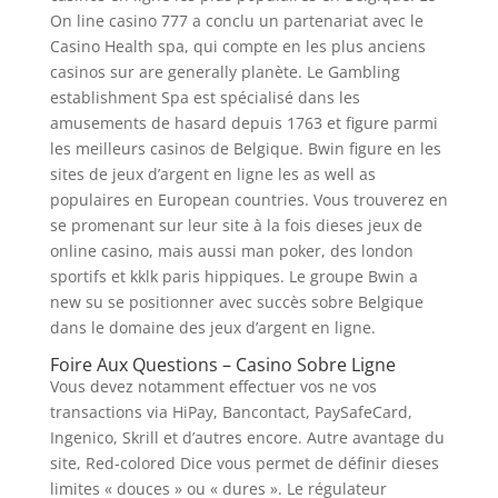
On line casino 777 a conclu un partenariat avec le
Casino Health spa, qui compte en les plus anciens
casinos sur are generally planète. Le Gambling
establishment Spa est spécialisé dans les
amusements de hasard depuis 1763 et figure parmi
les meilleurs casinos de Belgique. Bwin figure en les
sites de jeux d’argent en ligne les as well as
populaires en European countries. Vous trouverez en
se promenant sur leur site à la fois dieses jeux de
online casino, mais aussi man poker, des london
sportifs et kklk paris hippiques. Le groupe Bwin a
new su se positionner avec succès sobre Belgique
dans le domaine des jeux d’argent en ligne.
Foire Aux Questions – Casino Sobre Ligne
Vous devez notamment effectuer vos ne vos
transactions via HiPay, Bancontact, PaySafeCard,
Ingenico, Skrill et d’autres encore. Autre avantage du
site, Red-colored Dice vous permet de définir dieses
limites « douces » ou « dures ». Le régulateur