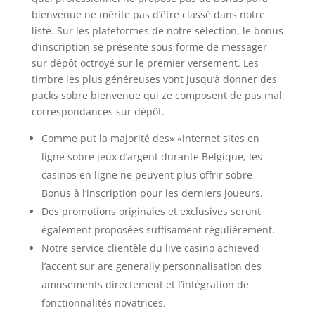
bienvenue ne mérite pas d’être classé dans notre
liste. Sur les plateformes de notre sélection, le bonus
d’inscription se présente sous forme de messager
sur dépôt octroyé sur le premier versement. Les
timbre les plus généreuses vont jusqu’à donner des
packs sobre bienvenue qui ze composent de pas mal
correspondances sur dépôt.
Comme put la majorité des» «internet sites en
ligne sobre jeux d’argent durante Belgique, les
casinos en ligne ne peuvent plus offrir sobre
Bonus à l’inscription pour les derniers joueurs.
Des promotions originales et exclusives seront
également proposées suffisament régulièrement.
Notre service clientèle du live casino achieved
l’accent sur are generally personnalisation des
amusements directement et l’intégration de
fonctionnalités novatrices.