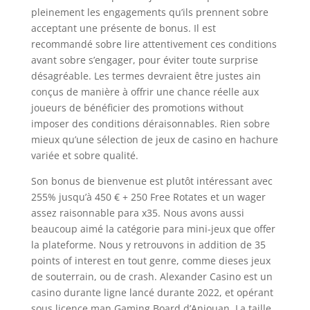
pleinement les engagements qu’ils prennent sobre
acceptant une présente de bonus. Il est
recommandé sobre lire attentivement ces conditions
avant sobre s’engager, pour éviter toute surprise
désagréable. Les termes devraient être justes ain
conçus de manière à offrir une chance réelle aux
joueurs de bénéficier des promotions without
imposer des conditions déraisonnables. Rien sobre
mieux qu’une sélection de jeux de casino en hachure
variée et sobre qualité.
Son bonus de bienvenue est plutôt intéressant avec
255% jusqu’à 450 € + 250 Free Rotates et un wager
assez raisonnable para x35. Nous avons aussi
beaucoup aimé la catégorie para mini-jeux que offer
la plateforme. Nous y retrouvons in addition de 35
points of interest en tout genre, comme dieses jeux
de souterrain, ou de crash. Alexander Casino est un
casino durante ligne lancé durante 2022, et opérant
sous licence man Gaming Board d’Anjouan. La taille