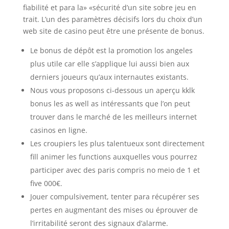
fiabilité et para la» «sécurité d’un site sobre jeu en
trait. L’un des paramètres décisifs lors du choix d’un
web site de casino peut être une présente de bonus.
Le bonus de dépôt est la promotion los angeles
plus utile car elle s’applique lui aussi bien aux
derniers joueurs qu’aux internautes existants.
Nous vous proposons ci-dessous un aperçu kklk
bonus les as well as intéressants que l’on peut
trouver dans le marché de les meilleurs internet
casinos en ligne.
Les croupiers les plus talentueux sont directement
fill animer les functions auxquelles vous pourrez
participer avec des paris compris no meio de 1 et
five 000€.
Jouer compulsivement, tenter para récupérer ses
pertes en augmentant des mises ou éprouver de
l’irritabilité seront des signaux d’alarme.