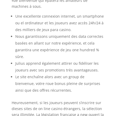
«de bienvenue qui épatera les amateurs de
machines à sous.
Une excellente connexion internet, un smartphone
ou el ordinateur et les joueurs avez accès 24h/24 à
des milliers de jeux para casino.
Nous garantissons uniquement des data correctes
basées en allant sur notre expérience, et cela
garantira une expérience de jeu one hundred %
sûre.
Julius apprend également attirer ou fidéliser les
joueurs avec ses promotions très avantageuses.
Le site enchaîne alors avec un group de
bienvenue, votre roue bonus pleine de surprises
ainsi que des offres récurrentes.
Heureusement, si les joueurs peuvent s’inscrire sur
dieses sites de on line casino étrangers, la sélection
sera illimitée. La législation française a new ouvert la