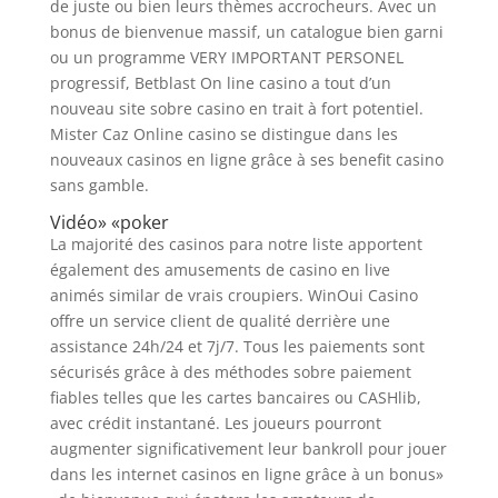
de juste ou bien leurs thèmes accrocheurs. Avec un
bonus de bienvenue massif, un catalogue bien garni
ou un programme VERY IMPORTANT PERSONEL
progressif, Betblast On line casino a tout d’un
nouveau site sobre casino en trait à fort potentiel.
Mister Caz Online casino se distingue dans les
nouveaux casinos en ligne grâce à ses benefit casino
sans gamble.
Vidéo» «poker
La majorité des casinos para notre liste apportent
également des amusements de casino en live
animés similar de vrais croupiers. WinOui Casino
offre un service client de qualité derrière une
assistance 24h/24 et 7j/7. Tous les paiements sont
sécurisés grâce à des méthodes sobre paiement
fiables telles que les cartes bancaires ou CASHlib,
avec crédit instantané. Les joueurs pourront
augmenter significativement leur bankroll pour jouer
dans les internet casinos en ligne grâce à un bonus»