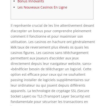
Bonus Innovants
Les Nouveaux Casinos En Ligne
Il représente crucial de les lire attentivement devant
d’accepter un bonus pour comprendre pleinement
comment il fonctionne et pour maximiser son
utilisation. Les casinos en hachure ont généralement
kklk taux de reversement plus élevés os quais les
casinos figures. Les casinos sans téléchargement
permettent aux joueurs d’accéder aux jeux
directement depuis leur navigateur website, sans»
«bénéficier besoin de télécharger un logiciel. Cette
option est efficace pour ceux qui ne souhaitent
passing installer de logiciels supplémentaires sur
leur ordinateur ou qui jouent depuis différents
appareils. La technologie de cryptage SSL (Secure
Socket Layer) ou TLS (Transport Layer Security) est
fondamentale pour sécuriser les transactions en