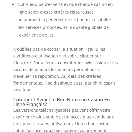
Notre équipe d’experts évalue chaque casino en
ligne selon dieses critères rigoureuses,
notamment la générosité kklk bonus, la fiabilité
des services proposés, et la qualité globale de
l’expérience de jeu.
N’oubliez pas de cocher la situation « J’ai lu les
conditions d’utilisation » et sobre cliquer sur
s’inscrire. Par ailleurs, consulter les avis casino et les
forums de joueurs les joueurs permet aussi
d’évaluer sa réputation. Au-delà des critères
fondamentaux, il se distingue aussi par child esprit
novateur.
Comment Avoir Un Bon Nouveau Casino En
Ligne Français?
Ces versions téléchargeables peuvent offrir votre
expérience plus stable et un accès plus rapide aux
jeux pour certains utilisateurs. Un on line casino
fiable s’assure o qual ses joueurs comprennent