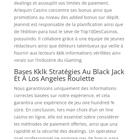
dealings et assouplit vos limites de paiement.
Arlequin Casino concentre ses bonus ainsi que
promotions au niveau des added bonus sur dépôt.
Jeannot est responsable de la planification ainsi que
de l’édition para tout le sève de Top10DesCasinos.
possuindo. Il collabore grâce à une équipe de jeunes
rédacteurs ainsi que éditeurs talentueux qui veille à
fournir aux lecteurs kklk informations vérifiées ain»
«vrais sur l’industrie du iGaming.
Bases Kklk Stratégies Au Black Jack
Et À Los Angeles Roulette
Nous garantissons uniquement des informations
correctes basées sur notre expérience, et cela
garantira une expérience de jeu one hundred %
sûre. En conclusion, lors man choix d’un on line
casino en ligne, elle est essentiel sobre considérer
les méthodes de paiement offertes, ainsi que una
rapidité et la sécurité des dealings. Un opérateur
quel professionnel ne propose pas de bonus para