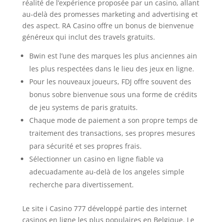
réalité de l’expérience proposée par un casino, allant
au-delà des promesses marketing and advertising et
des aspect. RA Casino offre un bonus de bienvenue
généreux qui inclut des travels gratuits.
Bwin est l’une des marques les plus anciennes ain
les plus respectées dans le lieu des jeux en ligne.
Pour les nouveaux joueurs, FDJ offre souvent des
bonus sobre bienvenue sous una forme de crédits
de jeu systems de paris gratuits.
Chaque mode de paiement a son propre temps de
traitement des transactions, ses propres mesures
para sécurité et ses propres frais.
Sélectionner un casino en ligne fiable va
adecuadamente au-delà de los angeles simple
recherche para divertissement.
Le site i Casino 777 développé partie des internet
casinos en ligne les plus populaires en Belgique. Le