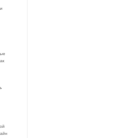
 и
мые
как
ь
ной
лайн