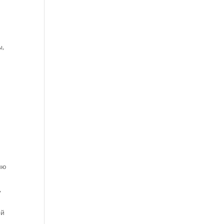
ы,
ию
,
ой