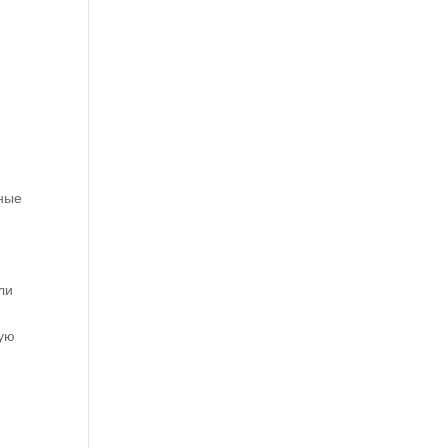
ьные
ли
ную