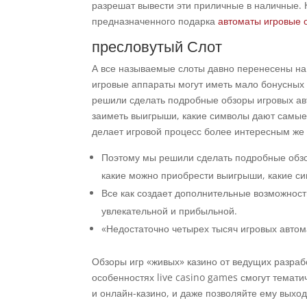
разрешат вывести эти приличные в наличные. 
предназначенного подарка
автоматы игровые 
пресловутый Слот
А все называемые слоты давно перенесены н
игровые аппараты могут иметь мало бонусных 
решили сделать подробные обзоры игровых авт
заиметь выигрыши, какие символы дают самые
делает игровой процесс более интересным ж
Поэтому мы решили сделать подробные обзор
какие можно приобрести выигрыши, какие с
Все как создает дополнительные возможност
увлекательной и прибыльной.
«Недостаточно четырех тысяч игровых автома
Обзоры игр «живых» казино от ведущих разраб
особенностях live casino games смогут темати
и онлайн-казино, и даже позволяйте ему выход