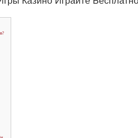
Игры Казино Играйте Бесплатн
в?
йн