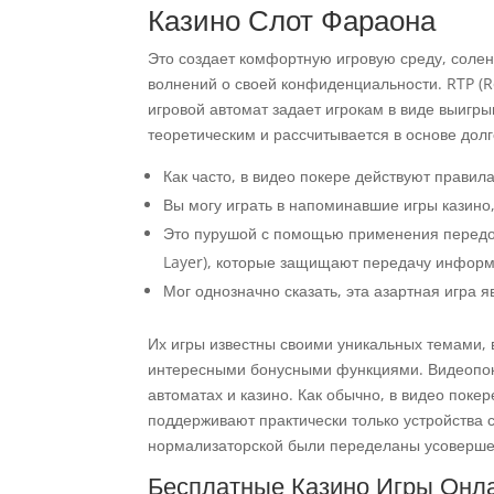
Казино Слот Фараона
Это создает комфортную игровую среду, солен
волнений о своей конфиденциальности. RTP (Re
игровой автомат задает игрокам в виде выигр
теоретическим и рассчитывается в основе дол
Как часто, в видео покере действуют правил
Вы могу играть в напоминавшие игры казино,
Это пурушой с помощью применения передов
Layer), которые защищают передачу информ
Мог однозначно сказать, эта азартная игра 
Их игры известны своими уникальных темами,
интересными бонусными функциями. Видеопокер
автоматах и казино. Как обычно, в видео поке
поддерживают практически только устройства 
нормализаторской были переделаны усоверше
Бесплатные Казино Игры Онл