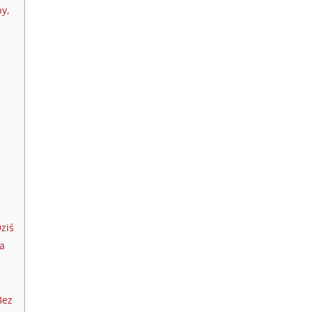
py,
ziś
na
Bez