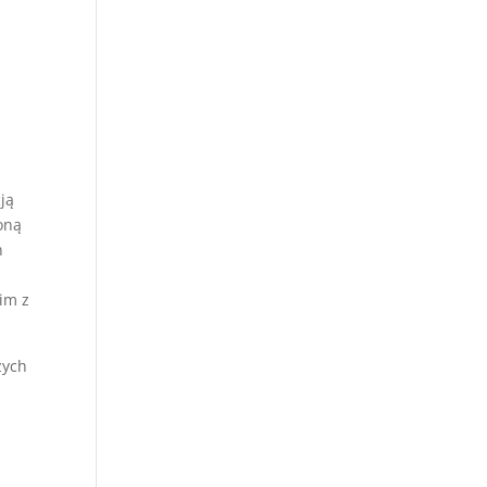
ją
oną
n
im z
zych