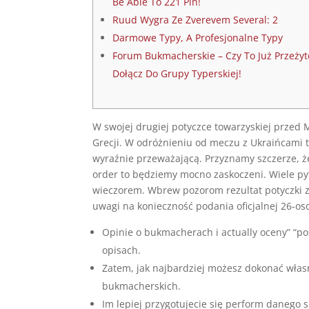
Be Able To 221 Pln!
Ruud Wygra Ze Zverevem Several: 2
Darmowe Typy, A Profesjonalne Typy
Forum Bukmacherskie – Czy To Już Przeżyt
Dołącz Do Grupy Typerskiej!
W swojej drugiej potyczce towarzyskiej przed
Grecji. W odróżnieniu od meczu z Ukraińcami t
wyraźnie przeważającą. Przyznamy szczerze, że
order to będziemy mocno zaskoczeni. Wiele p
wieczorem. Wbrew pozorom rezultat potyczki z
uwagi na konieczność podania oficjalnej 26-os
Opinie o bukmacherach i actually oceny” “p
opisach.
Zatem, jak najbardziej możesz dokonać wła
bukmacherskich.
Im lepiej przygotujecie się perform danego s