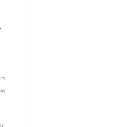
y,
się
iej
zy