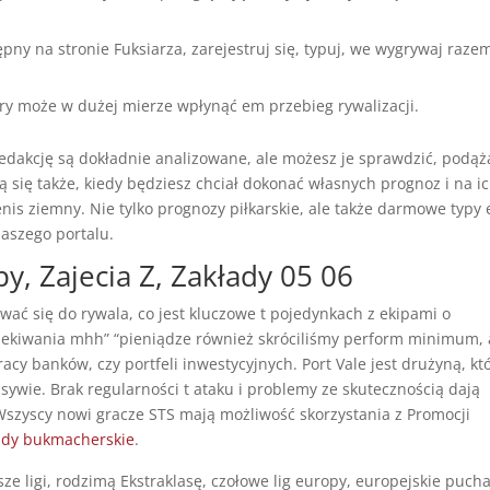
ny na stronie Fuksiarza, zarejestruj się, typuj, we wygrywaj raze
óry może w dużej mierze wpłynąć em przebieg rywalizacji.
redakcję są dokładnie analizowane, ale możesz je sprawdzić, podąż
się także, kiedy będziesz chciał dokonać własnych prognoz i na i
is ziemny. Nie tylko prognozy piłkarskie, ale także darmowe typy
naszego portalu.
y, Zajecia Z, Zakłady 05 06
ać się do rywala, co jest kluczowe t pojedynkach z ekipami o
oczekiwania mhh” “pieniądze również skróciliśmy perform minimum, 
acy banków, czy portfeli inwestycyjnych. Port Vale jest drużyną, kt
sywie. Brak regularności t ataku i problemy ze skutecznością dają
zyscy nowi gracze STS mają możliwość skorzystania z Promocji
ady bukmacherskie
.
ze ligi, rodzimą Ekstraklasę, czołowe lig europy, europejskie puch