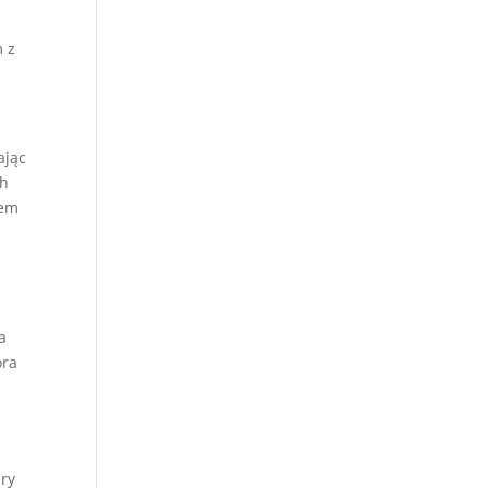
m z
ając
ch
 em
a
óra
ary