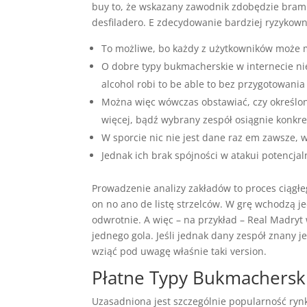
buy to, że wskazany zawodnik zdobędzie bram
desfiladero. E zdecydowanie bardziej ryzykow
To możliwe, bo każdy z użytkowników może 
O dobre typy bukmacherskie w internecie ni
alcohol robi to be able to bez przygotowani
Można więc wówczas obstawiać, czy określona
więcej, bądź wybrany zespół osiągnie konkre
W sporcie nic nie jest dane raz em zawsze, w
Jednak ich brak spójności w atakui potencjal
Prowadzenie analizy zakładów to proces ciągł
on no ano de listę strzelców. W grę wchodzą j
odwrotnie. A więc – na przykład – Real Madryt
jednego gola. Jeśli jednak dany zespół znany 
wziąć pod uwagę właśnie taki version.
Płatne Typy Bukmachersk
Uzasadniona jest szczególnie popularność rynkó