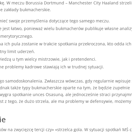
kę. W meczu Borussia Dortmund – Manchester City Haaland strzeli
ne zakłady bukmacherskie.
mieć swoje przemyślenia dotyczące tego samego meczu.
e jest łatwo, ponieważ wielu bukmacherów publikuje własne analiz
a merytorycznego.
 ich pula zostanie w trakcie spotkania przekroczona, kto odda ich
tny limit uderzeń.
iedzą u tym wielcy mistrzowie, jak i pretendenci.
ne problemy kadrowe stawiają ich w trudnej sytuacji.
ego samodoskonalenia. Zwłaszcza wówczas, gdy regularnie wpisuje 
ednak także typy bukmacherskie oparte na tym, że będzie zupełnie
 wygra spotkanie unces Osasuną, ale jednocześnie straci przynajmn
jest z tego, że dużo strzela, ale ma problemy w defensywie, możemy
ie
w na zwycięzcę tercji czy» «strzelca gola. W sytuacji spotkań MŚ c