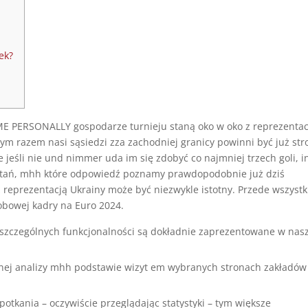
ek?
 ME PERSONALLY gospodarze turnieju staną oko w oko z reprezentac
ym razem nasi sąsiedzi zza zachodniej granicy powinni być już str
 jeśli nie und nimmer uda im się zdobyć co najmniej trzech goli, i
ytań, mhh które odpowiedź poznamy prawdopodobnie już dziś
 reprezentacją Ukrainy może być niezwykle istotny. Przede wszystk
obowej kadry na Euro 2024.
oszczególnych funkcjonalności są dokładnie zaprezentowane w nas
snej analizy mhh podstawie wizyt em wybranych stronach zakładów
potkania – oczywiście przeglądając statystyki – tym większe