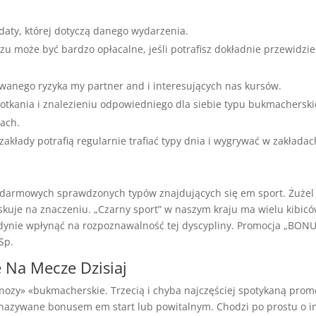
daty, której dotyczą danego wydarzenia.
u może być bardzo opłacalne, jeśli potrafisz dokładnie przewidzie
owanego ryzyka my partner and i interesujących nas kursów.
potkania i znalezieniu odpowiedniego dla siebie typu bukmachersk
ach.
ą zakłady potrafią regularnie trafiać typy dnia i wygrywać w zakładac
 darmowych sprawdzonych typów znajdujących się em sport. Żużel
kuje na znaczeniu. „Czarny sport” w naszym kraju ma wielu kibicó
jedynie wpłynąć na rozpoznawalność tej dyscypliny. Promocja „BON
Sp.
Na Mecze Dzisiaj
ozy» «bukmacherskie. Trzecią i chyba najczęściej spotykaną prom
nazywane bonusem em start lub powitalnym. Chodzi po prostu o i