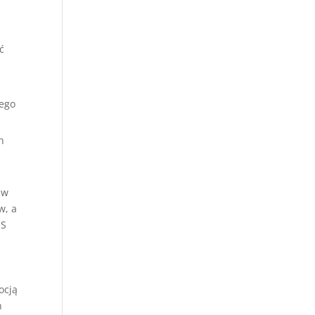
ć
iego
h
 w
w, a
US
ocją
n