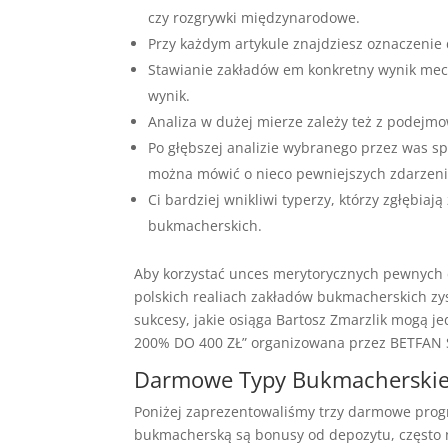
czy rozgrywki międzynarodowe.
Przy każdym artykule znajdziesz oznaczenie 
Stawianie zakładów em konkretny wynik mecz
wynik.
Analiza w dużej mierze zależy też z podejm
Po głębszej analizie wybranego przez was s
można mówić o nieco pewniejszych zdarzeni
Ci bardziej wnikliwi typerzy, którzy zgłębiaj
bukmacherskich.
Aby korzystać unces merytorycznych pewnych
polskich realiach zakładów bukmacherskich zys
sukcesy, jakie osiąga Bartosz Zmarzlik mogą 
200% DO 400 ZŁ” organizowana przez BETFAN 
Darmowe Typy Bukmacherskie 
Poniżej zaprezentowaliśmy trzy darmowe progn
bukmacherską są bonusy od depozytu, często 